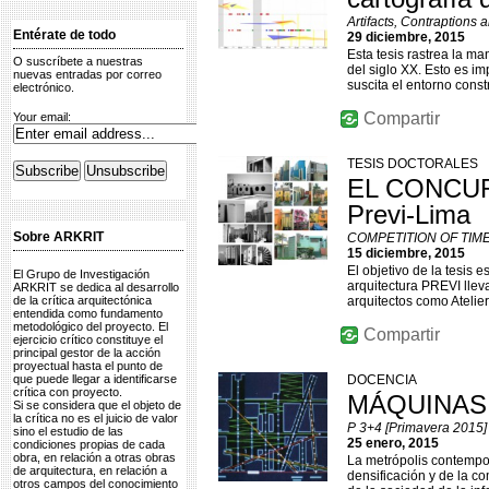
Artifacts, Contraptions 
Entérate de todo
29 diciembre, 2015
Esta tesis rastrea la ma
O suscríbete a nuestras
del siglo XX. Esto es i
nuevas entradas por correo
suscita el entorno const
electrónico.
Compartir
Your email:
TESIS DOCTORALES
EL CONCURS
Previ-Lima
Sobre ARKRIT
COMPETITION OF TIME: t
15 diciembre, 2015
El objetivo de la tesis 
El Grupo de Investigación
arquitectura PREVI lleva
ARKRIT se dedica al desarrollo
de la crítica arquitectónica
arquitectos como Atelie
entendida como fundamento
metodológico del proyecto. El
Compartir
ejercicio crítico constituye el
principal gestor de la acción
proyectual hasta el punto de
que puede llegar a identificarse
DOCENCIA
crítica con proyecto.
MÁQUINAS 
Si se considera que el objeto de
la crítica no es el juicio de valor
P 3+4 [Primavera 2015]
sino el estudio de las
25 enero, 2015
condiciones propias de cada
obra, en relación a otras obras
La metrópolis contempor
de arquitectura, en relación a
densificación y de la co
otros campos del conocimiento