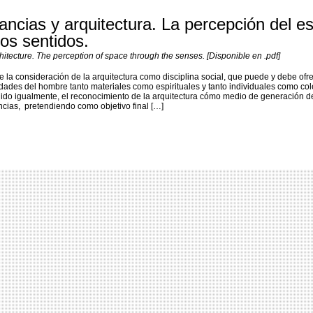
ancias y arquitectura. La percepción del e
los sentidos.
itecture. The perception of space through the senses. [Disponible en .pdf]
e la consideración de la arquitectura como disciplina social, que puede y debe ofr
dades del hombre tanto materiales como espirituales y tanto individuales como col
ido igualmente, el reconocimiento de la arquitectura cómo medio de generación d
cias, pretendiendo como objetivo final […]