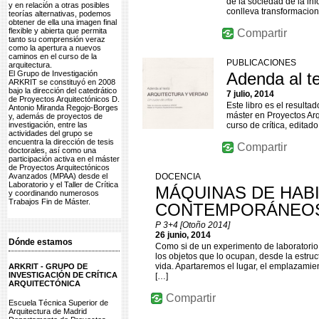
de la sociedad de la in
y en relación a otras posibles
conlleva transformacion
teorías alternativas, podemos
obtener de ella una imagen final
flexible y abierta que permita
Compartir
tanto su comprensión veraz
como la apertura a nuevos
caminos en el curso de la
PUBLICACIONES
arquitectura.
El Grupo de Investigación
Adenda al te
ARKRIT se constituyó en 2008
bajo la dirección del catedrático
7 julio, 2014
de Proyectos Arquitectónicos D.
Este libro es el resulta
Antonio Miranda Regojo-Borges
máster en Proyectos Arq
y, además de proyectos de
investigación, entre las
curso de crítica, edita
actividades del grupo se
encuentra la dirección de tesis
Compartir
doctorales, así como una
participación activa en el máster
de Proyectos Arquitectónicos
Avanzados (MPAA) desde el
DOCENCIA
Laboratorio y el Taller de Crítica
MÁQUINAS DE HAB
y coordinando numerosos
Trabajos Fin de Máster.
CONTEMPORÁNEO
P 3+4 [Otoño 2014]
26 junio, 2014
Dónde estamos
Como si de un experimento de laboratorio
los objetos que lo ocupan, desde la estru
vida. Apartaremos el lugar, el emplazami
ARKRIT - GRUPO DE
INVESTIGACIÓN DE CRÍTICA
[…]
ARQUITECTÓNICA
Compartir
Escuela Técnica Superior de
Arquitectura de Madrid