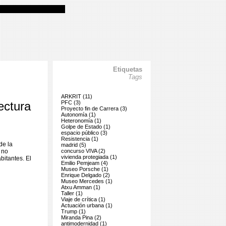
Etiquetas
Tags
ARKRIT (11)
ectura
PFC (3)
Proyecto fin de Carrera (3)
Autonomía (1)
Heteronomía (1)
Golpe de Estado (1)
espacio público (3)
Resistencia (1)
de la
madrid (5)
 no
concurso VIVA (2)
vivienda protegiada (1)
bitantes. El
Emilio Pemjeam (4)
Museo Porsche (1)
Enrique Delgado (2)
Museo Mercedes (1)
Atxu Amman (1)
Taller (1)
Viaje de crítica (1)
Actuación urbana (1)
Trump (1)
Miranda Pina (2)
antimodernidad (1)