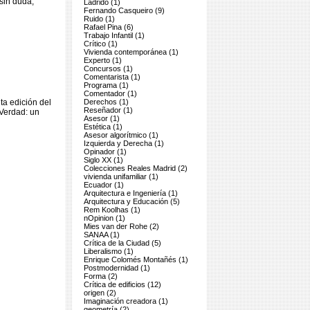
sin duda,
Ladrido (1)
Fernando Casqueiro (9)
Ruido (1)
Rafael Pina (6)
Trabajo Infantil (1)
Crítico (1)
Vivienda contemporánea (1)
Experto (1)
Concursos (1)
Comentarista (1)
Programa (1)
Comentador (1)
nta edición del
Derechos (1)
Reseñador (1)
 Verdad: un
Asesor (1)
Estética (1)
Asesor algorítmico (1)
Izquierda y Derecha (1)
Opinador (1)
Siglo XX (1)
Colecciones Reales Madrid (2)
vivienda unifamiliar (1)
Ecuador (1)
Arquitectura e Ingeniería (1)
Arquitectura y Educación (5)
Rem Koolhas (1)
nOpinion (1)
Mies van der Rohe (2)
SANAA (1)
Crítica de la Ciudad (5)
Liberalismo (1)
Enrique Colomés Montañés (1)
Postmodernidad (1)
Forma (2)
Crítica de edificios (12)
origen (2)
Imaginación creadora (1)
geometría (2)