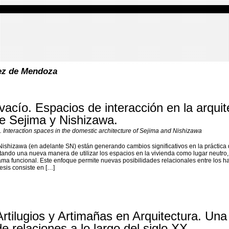
ez de Mendoza
vacío. Espacios de interacción en la arquit
e Sejima y Nishizawa.
 Interaction spaces in the domestic architecture of Sejima and Nishizawa
shizawa (en adelante SN) están generando cambios significativos en la práctica 
rtando una nueva manera de utilizar los espacios en la vivienda como lugar neutro,
ma funcional. Este enfoque permite nuevas posibilidades relacionales entre los ha
tesis consiste en […]
Artilugios y Artimañas en Arquitectura. Una
de relaciones a lo largo del siglo XX.