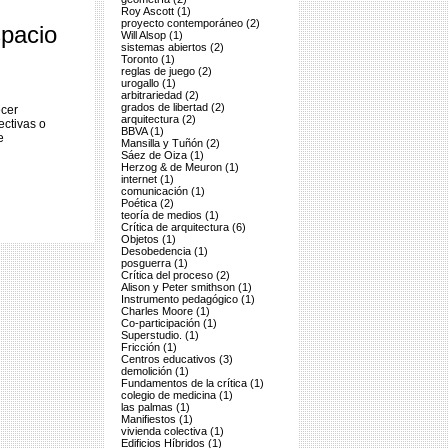
Roy Ascott (1)
proyecto contemporáneo (2)
spacio
Will Alsop (1)
sistemas abiertos (2)
Toronto (1)
reglas de juego (2)
urogallo (1)
arbitrariedad (2)
grados de libertad (2)
ecer
arquitectura (2)
ectivas o
BBVA (1)
e
Mansilla y Tuñón (2)
Sáez de Oiza (1)
Herzog & de Meuron (1)
internet (1)
comunicación (1)
Poética (2)
teoría de medios (1)
Crítica de arquitectura (6)
Objetos (1)
Desobedencia (1)
posguerra (1)
Crítica del proceso (2)
Alison y Peter smithson (1)
Instrumento pedagógico (1)
Charles Moore (1)
Co-participación (1)
Superstudio. (1)
Fricción (1)
Centros educativos (3)
demolición (1)
Fundamentos de la crítica (1)
colegio de medicina (1)
las palmas (1)
Manifiestos (1)
vivienda colectiva (1)
Edificios Híbridos (1)