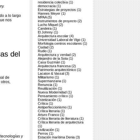
residencia colectiva (1)
ry.
democracia (1)
Estrategias de proyectos (1)
Hannes Meyer (1)
do a lo largo
MPAA (5)
que nos
instrumentos de proyecto (2)
Lucho Miquel (2)
Candeira (1)
El Johnny (1)
Arquitectura escolar (4)
Universidad Laboral de Vigo (1)
Morfologia centros escolares (1)
Ciudad (2)
Rudio (1)
as del
Arquitectura y verdad (2)
Alejandro de la Sota (1)
Casa Guzmán (1)
Arquitectura francesa (2)
Patrimonio arquitectónico (1)
Lacaton & Vassal (3)
nal de
Militarismo (1)
Supermanzana (1)
 otros,
Renuncia (1)
Reutilización (1)
Nueva Modernidad (1)
Pensamiento crítico (1)
Estetización (1)
Crítica (1)
Antiperfeccionismo (1)
Crítica literaria (1)
Arturo Franco (1)
Crítica literaria de literatura (1)
Crítica literaria de arquitectura
(1)
civilización (1)
Perros (1)
 tecnologías y
Estación marítima Denia (3)