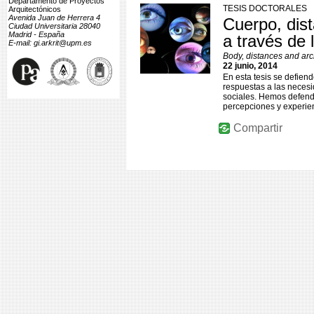
Departamento de Proyectos
TESIS DOCTORALES
Arquitectónicos
Avenida Juan de Herrera 4
Cuerpo, dist
Ciudad Universitaria 28040
Madrid - España
a través de 
E-mail: gi.arkrit@upm.es
Body, distances and arch
22 junio, 2014
En esta tesis se defiend
respuestas a las necesi
sociales. Hemos defend
percepciones y experien
Compartir