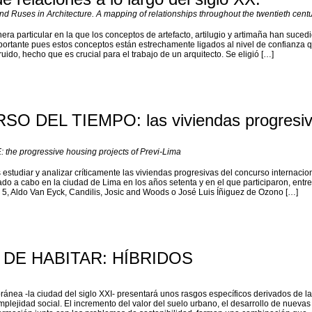
and Ruses in Architecture. A mapping of relationships throughout the twentieth centu
nera particular en la que los conceptos de artefacto, artilugio y artimaña han sucedi
mportante pues estos conceptos están estrechamente ligados al nivel de confianza 
ruido, hecho que es crucial para el trabajo de un arquitecto. Se eligió […]
O DEL TIEMPO: las viviendas progresiv
he progressive housing projects of Previ-Lima
es estudiar y analizar críticamente las viviendas progresivas del concurso internacio
do a cabo en la ciudad de Lima en los años setenta y en el que participaron, entre
r 5, Aldo Van Eyck, Candilis, Josic and Woods o José Luis Íñiguez de Ozono […]
DE HABITAR: HÍBRIDOS
ánea -la ciudad del siglo XXI- presentará unos rasgos específicos derivados de la
mplejidad social. El incremento del valor del suelo urbano, el desarrollo de nuevas