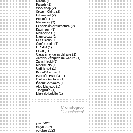
Mirada (1)
Paisaje (1)
Workshop (2)
Spain - China (2)
Urbanidad (2)
Polución (1)
Maquetas (2)
Exposición Arquitectura (2)
Kaufmann (1)
Malaparte (1)
Naturaleza (2)
Kess Kaan (1)
Conferencia (1)
ETSAM (1)
Fisac (1)
Casa en el cerro del aire (1)
Antonio Vázquez de Castro (1)
Zaha Hadid (1)
Madrid Río (1)
Unfinished (1)
Bienal Venecia (1)
Pabellón España (1)
Carlos Quintans (1)
Iñaqui Carnicero (1)
Aldo Manuzio (1)
Tipografía (1)
Libro de bolsillo (1)
Cronológico
Chronological
junio 2026
mayo 2024
octubre 2023