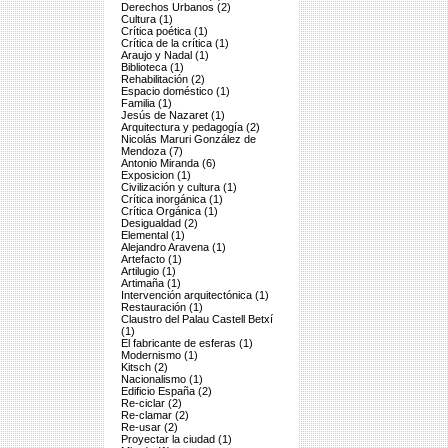
Derechos Urbanos (2)
Cultura (1)
Crítica poética (1)
Crítica de la crítica (1)
Araujo y Nadal (1)
Biblioteca (1)
Rehabilitación (2)
Espacio doméstico (1)
Familia (1)
Jesús de Nazaret (1)
Arquitectura y pedagogía (2)
Nicolás Maruri González de
Mendoza (7)
Antonio Miranda (6)
Exposicion (1)
Civilización y cultura (1)
Crítica inorgánica (1)
Crítica Orgánica (1)
Desigualdad (2)
Elemental (1)
Alejandro Aravena (1)
Artefacto (1)
Artilugio (1)
Artimaña (1)
Intervención arquitectónica (1)
Restauración (1)
Claustro del Palau Castell Betxí
(1)
El fabricante de esferas (1)
Modernismo (1)
Kitsch (2)
Nacionalismo (1)
Edificio España (2)
Re-ciclar (2)
Re-clamar (2)
Re-usar (2)
Proyectar la ciudad (1)