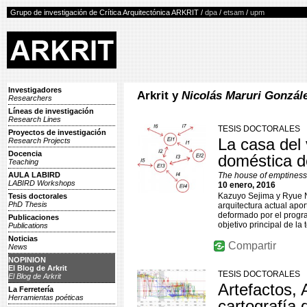
Grupo de investigación de Crítica Arquitectónica ARKRIT /
dpa
/
etsam
/
upm
Investigadores
Arkrit y
Nicolás Maruri Gonzál
Researchers
Líneas de investigación
Research Lines
TESIS DOCTORALES
Proyectos de investigación
La casa del 
Research Projects
Docencia
doméstica d
Teaching
AULA LABIRD
The house of emptiness.
LABIRD Workshops
10 enero, 2016
Kazuyo Sejima y Ryue Ni
Tesis doctorales
PhD Thesis
arquitectura actual apo
deformado por el progra
Publicaciones
objetivo principal de la 
Publications
Noticias
Compartir
News
NOPINION
El Blog de Arkrit
TESIS DOCTORALES
El Blog de Arkrit
Artefactos, 
La Ferretería
Herramientas poéticas
cartografía 