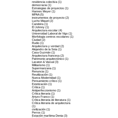
residencia colectiva (1)
democracia (1)
Estrategias de proyectos (1)
Hannes Meyer (1)
MPAA (5)
instrumentos de proyecto (2)
Lucho Miquel (2)
Candeira (1)
El Johnny (1)
Arquitectura escolar (4)
Universidad Laboral de Vigo (1)
Morfologia centros escolares (1)
Ciudad (2)
Rudio (1)
Arquitectura y verdad (2)
Alejandro de la Sota (1)
Casa Guzmán (1)
Arquitectura francesa (2)
Patrimonio arquitectónico (1)
Lacaton & Vassal (3)
Militarismo (1)
Supermanzana (1)
Renuncia (1)
Reutilización (1)
Nueva Modernidad (1)
Pensamiento crítico (1)
Estetización (1)
Crítica (1)
Antiperfeccionismo (1)
Crítica literaria (1)
Arturo Franco (1)
Crítica literaria de literatura (1)
Crítica literaria de arquitectura
(1)
civilización (1)
Perros (1)
Estación marítima Denia (3)