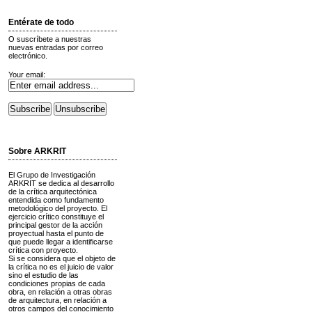
Entérate de todo
O suscríbete a nuestras
nuevas entradas por correo
electrónico.
Your email:
Sobre ARKRIT
El Grupo de Investigación
ARKRIT se dedica al desarrollo
de la crítica arquitectónica
entendida como fundamento
metodológico del proyecto. El
ejercicio crítico constituye el
principal gestor de la acción
proyectual hasta el punto de
que puede llegar a identificarse
crítica con proyecto.
Si se considera que el objeto de
la crítica no es el juicio de valor
sino el estudio de las
condiciones propias de cada
obra, en relación a otras obras
de arquitectura, en relación a
otros campos del conocimiento