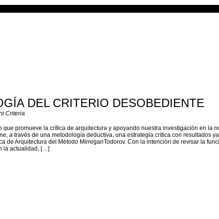
GÍA DEL CRITERIO DESOBEDIENTE
 Criteria
o que promueve la crítica de arquitectura y apoyando nuestra investigación en la n
one, a través de una metodología deductiva, una estrategia crítica con resultados y
ca de Arquitectura del Método MirreganTodorov. Con la intención de revisar la func
n la actualidad, […]