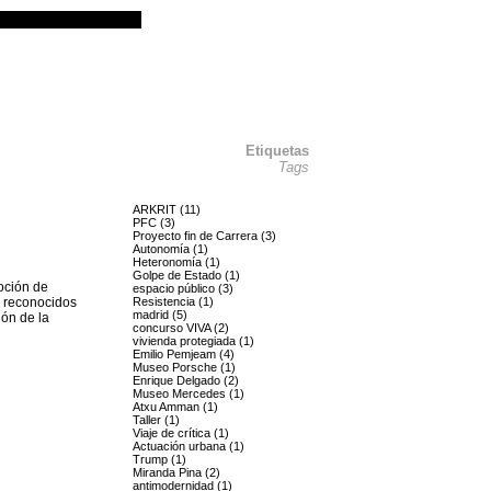
Etiquetas
Tags
ARKRIT (11)
PFC (3)
Proyecto fin de Carrera (3)
Autonomía (1)
Heteronomía (1)
Golpe de Estado (1)
oción de
espacio público (3)
a reconocidos
Resistencia (1)
madrid (5)
ión de la
concurso VIVA (2)
vivienda protegiada (1)
Emilio Pemjeam (4)
Museo Porsche (1)
Enrique Delgado (2)
Museo Mercedes (1)
Atxu Amman (1)
Taller (1)
Viaje de crítica (1)
Actuación urbana (1)
Trump (1)
Miranda Pina (2)
antimodernidad (1)