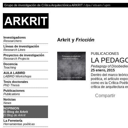
Grupo de investigación de Crítica Arquitectónica ARKRIT /
dpa
/
etsam
/
upm
Investigadores
Arkrit y
Fricción
Researchers
Líneas de investigación
Research Lines
PUBLICACIONES
Proyectos de investigación
LA PEDAGO
Research Projects
Docencia
Pedagogy of Disobedient
Teaching
25 enero, 2015
AULA LABIRD
Dentro del marco teóric
LABIRD Workshops
poética, el artículo exp
Tesis doctorales
como es la Crítica Poéti
PhD Thesis
crítica de arquitectura e
Publicaciones
Publications
Compartir
Noticias
News
NOPINION
El Blog de Arkrit
El Blog de Arkrit
La Ferretería
Herramientas poéticas