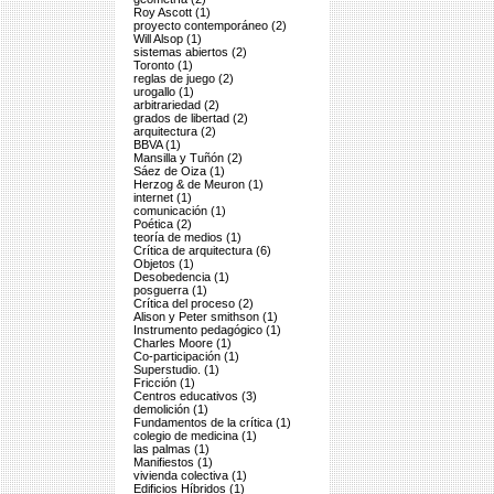
Roy Ascott (1)
proyecto contemporáneo (2)
Will Alsop (1)
sistemas abiertos (2)
Toronto (1)
reglas de juego (2)
urogallo (1)
arbitrariedad (2)
grados de libertad (2)
arquitectura (2)
BBVA (1)
Mansilla y Tuñón (2)
Sáez de Oiza (1)
Herzog & de Meuron (1)
internet (1)
comunicación (1)
Poética (2)
teoría de medios (1)
Crítica de arquitectura (6)
Objetos (1)
Desobedencia (1)
posguerra (1)
Crítica del proceso (2)
Alison y Peter smithson (1)
Instrumento pedagógico (1)
Charles Moore (1)
Co-participación (1)
Superstudio. (1)
Fricción (1)
Centros educativos (3)
demolición (1)
Fundamentos de la crítica (1)
colegio de medicina (1)
las palmas (1)
Manifiestos (1)
vivienda colectiva (1)
Edificios Híbridos (1)