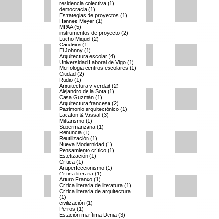
residencia colectiva (1)
democracia (1)
Estrategias de proyectos (1)
Hannes Meyer (1)
MPAA (5)
instrumentos de proyecto (2)
Lucho Miquel (2)
Candeira (1)
El Johnny (1)
Arquitectura escolar (4)
Universidad Laboral de Vigo (1)
Morfologia centros escolares (1)
Ciudad (2)
Rudio (1)
Arquitectura y verdad (2)
Alejandro de la Sota (1)
Casa Guzmán (1)
Arquitectura francesa (2)
Patrimonio arquitectónico (1)
Lacaton & Vassal (3)
Militarismo (1)
Supermanzana (1)
Renuncia (1)
Reutilización (1)
Nueva Modernidad (1)
Pensamiento crítico (1)
Estetización (1)
Crítica (1)
Antiperfeccionismo (1)
Crítica literaria (1)
Arturo Franco (1)
Crítica literaria de literatura (1)
Crítica literaria de arquitectura
(1)
civilización (1)
Perros (1)
Estación marítima Denia (3)