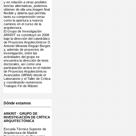
y en relación a otras posibles
teorías alternativas, podemos
obtener de ella una imagen final
flexible y abierta que permita
tanto su comprensión veraz
como la apertura a nuevos
caminos en el curso de la
arquitectura.
El Grupo de Investigación
ARKRIT se constituyó en 2008
bajo la dirección del catedrático
de Proyectos Arquitectónicos D.
Antonio Miranda Regojo-Borges
y, además de proyectos de
investigación, entre las
actividades del grupo se
encuentra la dirección de tesis
doctorales, así como una
participación activa en el máster
de Proyectos Arquitectónicos
Avanzados (MPAA) desde el
Laboratorio y el Taller de Crítica
y coordinando numerosos
Trabajos Fin de Máster.
Dónde estamos
ARKRIT - GRUPO DE
INVESTIGACIÓN DE CRÍTICA
ARQUITECTÓNICA
Escuela Técnica Superior de
Arquitectura de Madrid