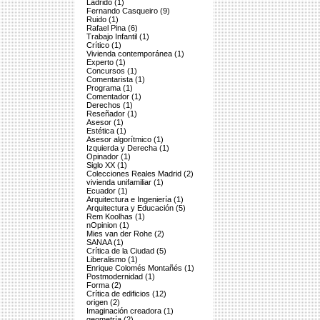
Ladrido (1)
Fernando Casqueiro (9)
Ruido (1)
Rafael Pina (6)
Trabajo Infantil (1)
Crítico (1)
Vivienda contemporánea (1)
Experto (1)
Concursos (1)
Comentarista (1)
Programa (1)
Comentador (1)
Derechos (1)
Reseñador (1)
Asesor (1)
Estética (1)
Asesor algorítmico (1)
Izquierda y Derecha (1)
Opinador (1)
Siglo XX (1)
Colecciones Reales Madrid (2)
vivienda unifamiliar (1)
Ecuador (1)
Arquitectura e Ingeniería (1)
Arquitectura y Educación (5)
Rem Koolhas (1)
nOpinion (1)
Mies van der Rohe (2)
SANAA (1)
Crítica de la Ciudad (5)
Liberalismo (1)
Enrique Colomés Montañés (1)
Postmodernidad (1)
Forma (2)
Crítica de edificios (12)
origen (2)
Imaginación creadora (1)
geometría (2)