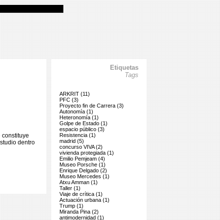
Etiquetas
Tags
ARKRIT (11)
PFC (3)
Proyecto fin de Carrera (3)
Autonomía (1)
Heteronomía (1)
Golpe de Estado (1)
espacio público (3)
 constituye
Resistencia (1)
madrid (5)
studio dentro
concurso VIVA (2)
vivienda protegiada (1)
Emilio Pemjeam (4)
Museo Porsche (1)
Enrique Delgado (2)
Museo Mercedes (1)
Atxu Amman (1)
Taller (1)
Viaje de crítica (1)
Actuación urbana (1)
Trump (1)
Miranda Pina (2)
antimodernidad (1)