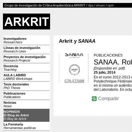
Grupo de investigación de Crítica Arquitectónica ARKRIT /
dpa
/
etsam
/
upm
Investigadores
Arkrit y
SANAA
Researchers
Líneas de investigación
Research Lines
PUBLICACIONES
Proyectos de investigación
SANAA. Role
Research Projects
Docencia
[Disponible en .pdf]
Teaching
25 julio, 2014
AULA LABIRD
En el curso 2012-2013 e
LABIRD Workshops
Polytechnique Fédérale
Tesis doctorales
en sí misma un auténtic
PhD Thesis
del Laboratorio. En oct
Publicaciones
Publications
Compartir
Noticias
News
NOPINION
El Blog de Arkrit
El Blog de Arkrit
La Ferretería
Herramientas poéticas