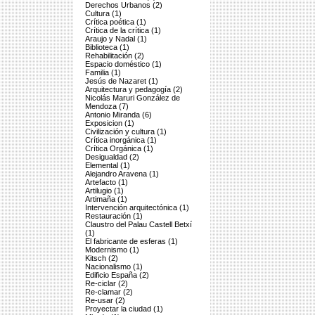
Derechos Urbanos (2)
Cultura (1)
Crítica poética (1)
Crítica de la crítica (1)
Araujo y Nadal (1)
Biblioteca (1)
Rehabilitación (2)
Espacio doméstico (1)
Familia (1)
Jesús de Nazaret (1)
Arquitectura y pedagogía (2)
Nicolás Maruri González de
Mendoza (7)
Antonio Miranda (6)
Exposicion (1)
Civilización y cultura (1)
Crítica inorgánica (1)
Crítica Orgánica (1)
Desigualdad (2)
Elemental (1)
Alejandro Aravena (1)
Artefacto (1)
Artilugio (1)
Artimaña (1)
Intervención arquitectónica (1)
Restauración (1)
Claustro del Palau Castell Betxí
(1)
El fabricante de esferas (1)
Modernismo (1)
Kitsch (2)
Nacionalismo (1)
Edificio España (2)
Re-ciclar (2)
Re-clamar (2)
Re-usar (2)
Proyectar la ciudad (1)