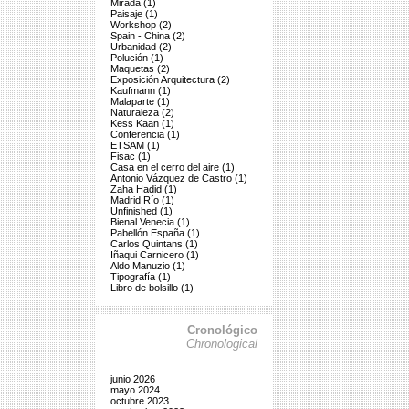
Mirada (1)
Paisaje (1)
Workshop (2)
Spain - China (2)
Urbanidad (2)
Polución (1)
Maquetas (2)
Exposición Arquitectura (2)
Kaufmann (1)
Malaparte (1)
Naturaleza (2)
Kess Kaan (1)
Conferencia (1)
ETSAM (1)
Fisac (1)
Casa en el cerro del aire (1)
Antonio Vázquez de Castro (1)
Zaha Hadid (1)
Madrid Río (1)
Unfinished (1)
Bienal Venecia (1)
Pabellón España (1)
Carlos Quintans (1)
Iñaqui Carnicero (1)
Aldo Manuzio (1)
Tipografía (1)
Libro de bolsillo (1)
Cronológico
Chronological
junio 2026
mayo 2024
octubre 2023