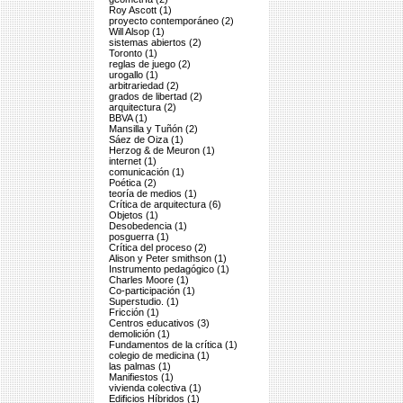
Roy Ascott (1)
proyecto contemporáneo (2)
Will Alsop (1)
sistemas abiertos (2)
Toronto (1)
reglas de juego (2)
urogallo (1)
arbitrariedad (2)
grados de libertad (2)
arquitectura (2)
BBVA (1)
Mansilla y Tuñón (2)
Sáez de Oiza (1)
Herzog & de Meuron (1)
internet (1)
comunicación (1)
Poética (2)
teoría de medios (1)
Crítica de arquitectura (6)
Objetos (1)
Desobedencia (1)
posguerra (1)
Crítica del proceso (2)
Alison y Peter smithson (1)
Instrumento pedagógico (1)
Charles Moore (1)
Co-participación (1)
Superstudio. (1)
Fricción (1)
Centros educativos (3)
demolición (1)
Fundamentos de la crítica (1)
colegio de medicina (1)
las palmas (1)
Manifiestos (1)
vivienda colectiva (1)
Edificios Híbridos (1)