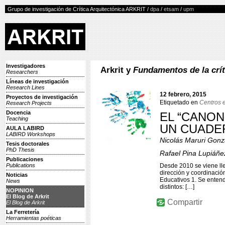
Grupo de investigación de Crítica Arquitectónica ARKRIT /
dpa
/
etsam
/
upm
Investigadores
Arkrit y
Fundamentos de la crít
Researchers
Líneas de investigación
Research Lines
12 febrero, 2015
Proyectos de investigación
Etiquetado en
Centros 
Research Projects
Docencia
EL “CANON
Teaching
UN CUADE
AULA LABIRD
LABIRD Workshops
Nicolás Maruri Gon
Tesis doctorales
PhD Thesis
Rafael Pina Lupiáñe
Publicaciones
Publications
Desde 2010 se viene lle
dirección y coordinació
Noticias
Educativos 1. Se enten
News
distintos: […]
NOPINION
El Blog de Arkrit
Compartir
El Blog de Arkrit
La Ferretería
Herramientas poéticas