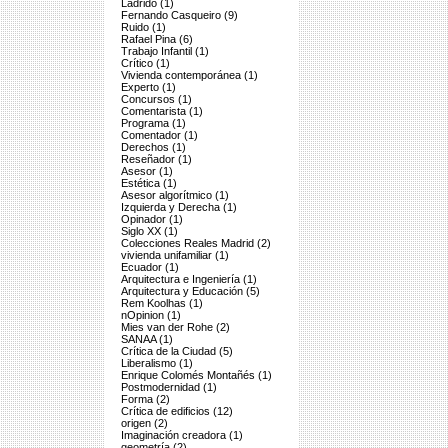
Ladrido (1)
Fernando Casqueiro (9)
Ruido (1)
Rafael Pina (6)
Trabajo Infantil (1)
Crítico (1)
Vivienda contemporánea (1)
Experto (1)
Concursos (1)
Comentarista (1)
Programa (1)
Comentador (1)
Derechos (1)
Reseñador (1)
Asesor (1)
Estética (1)
Asesor algorítmico (1)
Izquierda y Derecha (1)
Opinador (1)
Siglo XX (1)
Colecciones Reales Madrid (2)
vivienda unifamiliar (1)
Ecuador (1)
Arquitectura e Ingeniería (1)
Arquitectura y Educación (5)
Rem Koolhas (1)
nOpinion (1)
Mies van der Rohe (2)
SANAA (1)
Crítica de la Ciudad (5)
Liberalismo (1)
Enrique Colomés Montañés (1)
Postmodernidad (1)
Forma (2)
Crítica de edificios (12)
origen (2)
Imaginación creadora (1)
geometría (2)