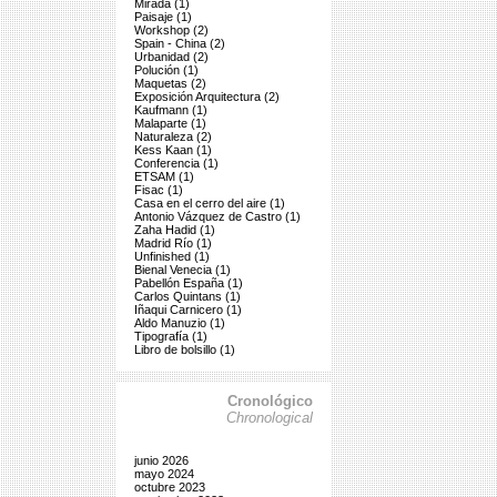
Mirada (1)
Paisaje (1)
Workshop (2)
Spain - China (2)
Urbanidad (2)
Polución (1)
Maquetas (2)
Exposición Arquitectura (2)
Kaufmann (1)
Malaparte (1)
Naturaleza (2)
Kess Kaan (1)
Conferencia (1)
ETSAM (1)
Fisac (1)
Casa en el cerro del aire (1)
Antonio Vázquez de Castro (1)
Zaha Hadid (1)
Madrid Río (1)
Unfinished (1)
Bienal Venecia (1)
Pabellón España (1)
Carlos Quintans (1)
Iñaqui Carnicero (1)
Aldo Manuzio (1)
Tipografía (1)
Libro de bolsillo (1)
Cronológico
Chronological
junio 2026
mayo 2024
octubre 2023