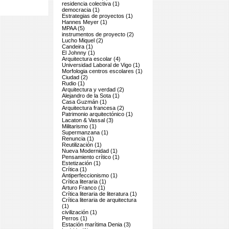
residencia colectiva (1)
democracia (1)
Estrategias de proyectos (1)
Hannes Meyer (1)
MPAA (5)
instrumentos de proyecto (2)
Lucho Miquel (2)
Candeira (1)
El Johnny (1)
Arquitectura escolar (4)
Universidad Laboral de Vigo (1)
Morfologia centros escolares (1)
Ciudad (2)
Rudio (1)
Arquitectura y verdad (2)
Alejandro de la Sota (1)
Casa Guzmán (1)
Arquitectura francesa (2)
Patrimonio arquitectónico (1)
Lacaton & Vassal (3)
Militarismo (1)
Supermanzana (1)
Renuncia (1)
Reutilización (1)
Nueva Modernidad (1)
Pensamiento crítico (1)
Estetización (1)
Crítica (1)
Antiperfeccionismo (1)
Crítica literaria (1)
Arturo Franco (1)
Crítica literaria de literatura (1)
Crítica literaria de arquitectura
(1)
civilización (1)
Perros (1)
Estación marítima Denia (3)