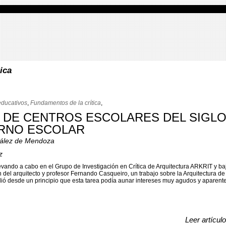
ica
educativos
,
Fundamentos de la crítica
,
 DE CENTROS ESCOLARES DEL SIGLO 
RNO ESCOLAR
zález de Mendoza
z
vando a cabo en el Grupo de Investigación en Crítica de Arquitectura ARKRIT y baj
n del arquitecto y profesor Fernando Casqueiro, un trabajo sobre la Arquitectura de
dió desde un principio que esta tarea podía aunar intereses muy agudos y aparen
Leer artícul