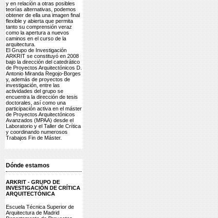
y en relación a otras posibles
teorías alternativas, podemos
obtener de ella una imagen final
flexible y abierta que permita
tanto su comprensión veraz
como la apertura a nuevos
caminos en el curso de la
arquitectura.
El Grupo de Investigación
ARKRIT se constituyó en 2008
bajo la dirección del catedrático
de Proyectos Arquitectónicos D.
Antonio Miranda Regojo-Borges
y, además de proyectos de
investigación, entre las
actividades del grupo se
encuentra la dirección de tesis
doctorales, así como una
participación activa en el máster
de Proyectos Arquitectónicos
Avanzados (MPAA) desde el
Laboratorio y el Taller de Crítica
y coordinando numerosos
Trabajos Fin de Máster.
Dónde estamos
ARKRIT - GRUPO DE
INVESTIGACIÓN DE CRÍTICA
ARQUITECTÓNICA
Escuela Técnica Superior de
Arquitectura de Madrid