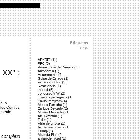
Etiquetas
Tags
ARKRIT (11)
PFC (3)
Proyecto fin de Carrera (3)
XX” :
Autonomía (1)
Heteronomía (1)
Golpe de Estado (1)
espacio público (3)
Resistencia (1)
madrid (5)
concurso VIVA (2)
vivienda protegiada (1)
Emilio Pemjeam (4)
o la
Museo Porsche (1)
 los Centros
Enrique Delgado (2)
temente
Museo Mercedes (1)
Atxu Amman (1)
Taller (1)
Viaje de crítica (1)
Actuación urbana (1)
Trump (1)
Miranda Pina (2)
o completo
antimodernidad (1)