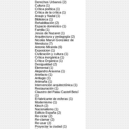
Derechos Urbanos (2)
Cultura (1)
Crítica poética (1)
Crítica de la crítica (1)
Araujo y Nadal (1)
Biblioteca (1)
Rehabilitación (2)
Espacio doméstico (1)
Familia (1)
Jesús de Nazaret (1)
Arquitectura y pedagogía (2)
Nicolás Maruri González de
Mendoza (7)
Antonio Miranda (6)
Exposicion (1)
Civilización y cultura (1)
Crítica inorgánica (1)
Crítica Orgánica (1)
Desigualdad (2)
Elemental (1)
Alejandro Aravena (1)
Artefacto (1)
Artilugio (1)
Artimaña (1)
Intervención arquitectónica (1)
Restauración (1)
Claustro del Palau Castell Betxí
(1)
El fabricante de esferas (1)
Modernismo (1)
Kitsch (2)
Nacionalismo (1)
Edificio España (2)
Re-ciclar (2)
Re-clamar (2)
Re-usar (2)
Proyectar la ciudad (1)