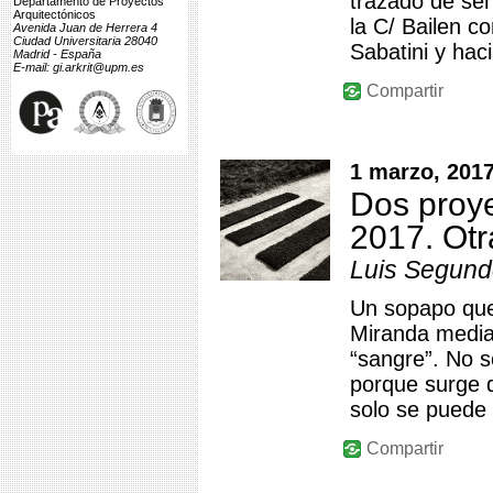
trazado de sen
Departamento de Proyectos
Arquitectónicos
la C/ Bailen c
Avenida Juan de Herrera 4
Ciudad Universitaria 28040
Sabatini y hac
Madrid - España
E-mail: gi.arkrit@upm.es
Compartir
1 marzo, 201
Dos proye
2017. Otra
Luis Segund
Un sopapo que
Miranda median
“sangre”. No s
porque surge d
solo se puede 
Compartir