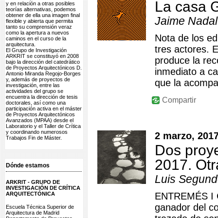
La casa 
y en relación a otras posibles
teorías alternativas, podemos
obtener de ella una imagen final
Jaime Nadal 
flexible y abierta que permita
tanto su comprensión veraz
como la apertura a nuevos
Nota de los ed
caminos en el curso de la
arquitectura.
tres actores. 
El Grupo de Investigación
ARKRIT se constituyó en 2008
produce la rec
bajo la dirección del catedrático
de Proyectos Arquitectónicos D.
inmediato a ca
Antonio Miranda Regojo-Borges
y, además de proyectos de
que la acompañ
investigación, entre las
actividades del grupo se
encuentra la dirección de tesis
Compartir
doctorales, así como una
participación activa en el máster
de Proyectos Arquitectónicos
Avanzados (MPAA) desde el
Laboratorio y el Taller de Crítica
y coordinando numerosos
2 marzo, 201
Trabajos Fin de Máster.
Dos proye
2017. Otra
Dónde estamos
Luis Segund
ARKRIT - GRUPO DE
INVESTIGACIÓN DE CRÍTICA
ARQUITECTÓNICA
ENTREMÉS I C
ganador del co
Escuela Técnica Superior de
Arquitectura de Madrid