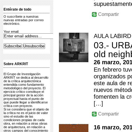
supuestament
Entérate de todo
Compartir
O suscríbete a nuestras
nuevas entradas por correo
electrónico.
Your email:
AULA LABIRD
03.- URBA
old neig
26 marzo, 20
Sobre ARKRIT
En febrero tuvo
El Grupo de Investigación
organizados po
ARKRIT se dedica al desarrollo
de la crítica arquitectónica
este aula de r
entendida como fundamento
metodológico del proyecto. El
nuevos método
ejercicio crítico constituye el
principal gestor de la acción
fomenten la cr
proyectual hasta el punto de
[…]
que puede llegar a identificarse
crítica con proyecto.
Si se considera que el objeto de
la crítica no es el juicio de valor
Compartir
sino el estudio de las
condiciones propias de cada
obra, en relación a otras obras
16 marzo, 20
de arquitectura, en relación a
otros campos del conocimiento