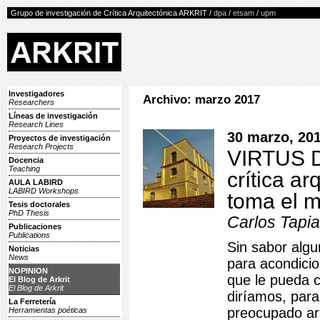
Grupo de investigación de Crítica Arquitectónica ARKRIT /
dpa
/
etsam
/
upm
Investigadores
Archivo: marzo 2017
Researchers
Líneas de investigación
Research Lines
30 marzo, 20
Proyectos de investigación
Research Projects
VIRTUS D
Docencia
Teaching
crítica ar
AULA LABIRD
LABIRD Workshops
toma el 
Tesis doctorales
PhD Thesis
Carlos Tapia
Publicaciones
Publications
Sin sabor algu
Noticias
News
para acondicio
NOPINION
que le pueda 
El Blog de Arkrit
El Blog de Arkrit
diríamos, para
La Ferretería
preocupado arq
Herramientas poéticas