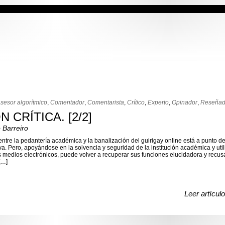
sesor algorítmico
,
Comentador
,
Comentarista
,
Crítico
,
Experto
,
Opinador
,
Reseñad
 CRÍTICA. [2/2]
 Barreiro
entre la pedantería académica y la banalización del guirigay online está a punto d
va. Pero, apoyándose en la solvencia y seguridad de la institución académica y uti
os medios electrónicos, puede volver a recuperar sus funciones elucidadora y recu
[…]
Leer artícul