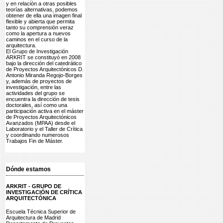
y en relación a otras posibles
teorías alternativas, podemos
obtener de ella una imagen final
flexible y abierta que permita
tanto su comprensión veraz
como la apertura a nuevos
caminos en el curso de la
arquitectura.
El Grupo de Investigación
ARKRIT se constituyó en 2008
bajo la dirección del catedrático
de Proyectos Arquitectónicos D.
Antonio Miranda Regojo-Borges
y, además de proyectos de
investigación, entre las
actividades del grupo se
encuentra la dirección de tesis
doctorales, así como una
participación activa en el máster
de Proyectos Arquitectónicos
Avanzados (MPAA) desde el
Laboratorio y el Taller de Crítica
y coordinando numerosos
Trabajos Fin de Máster.
Dónde estamos
ARKRIT - GRUPO DE
INVESTIGACIÓN DE CRÍTICA
ARQUITECTÓNICA
Escuela Técnica Superior de
Arquitectura de Madrid