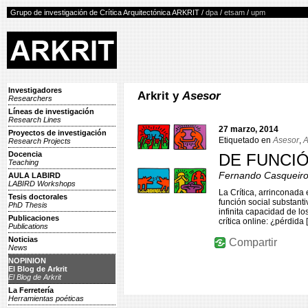
Grupo de investigación de Crítica Arquitectónica ARKRIT /
dpa
/
etsam
/
upm
Investigadores
Arkrit y
Asesor
Researchers
Líneas de investigación
Research Lines
27 marzo, 2014
Proyectos de investigación
Etiquetado en
Asesor
,
A
Research Projects
Docencia
DE FUNCIÓN
Teaching
Fernando Casqueiro
AULA LABIRD
LABIRD Workshops
La Crítica, arrinconada 
Tesis doctorales
función social substanti
PhD Thesis
infinita capacidad de l
Publicaciones
crítica online: ¿pérdida 
Publications
Noticias
Compartir
News
NOPINION
El Blog de Arkrit
El Blog de Arkrit
La Ferretería
Herramientas poéticas