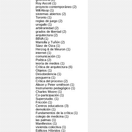
Roy Ascott (1)
proyecto contemporáneo (2)
Will Alsop (1)
sistemas abiertos (2)
Toronto (1)
reglas de juego (2)
urogallo (1)
arbitrariedad (2)
grados de libertad (2)
arquitectura (2)
BBVA (1)
Mansilla y Tuñón (2)
Sáez de Oiza (1)
Herzog & de Meuron (1)
internet (1)
comunicación (1)
Poética (2)
teoría de medios (1)
Crítica de arquitectura (6)
Objetos (1)
Desobedencia (1)
posguerra (1)
Crítica del proceso (2)
Alison y Peter smithson (1)
Instrumento pedagógico (1)
Charles Moore (1)
Co-participación (1)
Superstudio. (1)
Fricción (1)
Centros educativos (3)
demolición (1)
Fundamentos de la crítica (1)
colegio de medicina (1)
las palmas (1)
Manifiestos (1)
vivienda colectiva (1)
Edificios Híbridos (1)