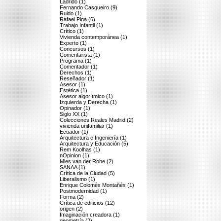
Ladrido (1)
Fernando Casqueiro (9)
Ruido (1)
Rafael Pina (6)
Trabajo Infantil (1)
Crítico (1)
Vivienda contemporánea (1)
Experto (1)
Concursos (1)
Comentarista (1)
Programa (1)
Comentador (1)
Derechos (1)
Reseñador (1)
Asesor (1)
Estética (1)
Asesor algorítmico (1)
Izquierda y Derecha (1)
Opinador (1)
Siglo XX (1)
Colecciones Reales Madrid (2)
vivienda unifamiliar (1)
Ecuador (1)
Arquitectura e Ingeniería (1)
Arquitectura y Educación (5)
Rem Koolhas (1)
nOpinion (1)
Mies van der Rohe (2)
SANAA (1)
Crítica de la Ciudad (5)
Liberalismo (1)
Enrique Colomés Montañés (1)
Postmodernidad (1)
Forma (2)
Crítica de edificios (12)
origen (2)
Imaginación creadora (1)
geometría (2)