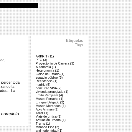
Etiquetas
Tags
ARKRIT (11)
or
,
PFC (3)
Proyecto fin de Carrera (3)
Autonomía (1)
Heteronomía (1)
Golpe de Estado (1)
espacio público (3)
Resistencia (1)
e perder toda
madrid (5)
lizando la
concurso VIVA (2)
sadora. La
vivienda protegiada (1)
Emilio Pemjeam (4)
Museo Porsche (1)
Enrique Delgado (2)
Museo Mercedes (1)
Atxu Amman (1)
o completo
Taller (1)
Viaje de crítica (1)
Actuación urbana (1)
Trump (1)
Miranda Pina (2)
antimodernidad (1)