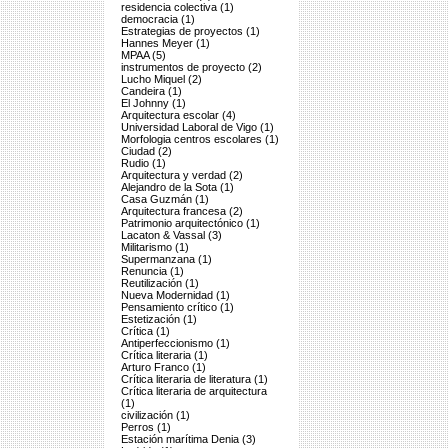
residencia colectiva (1)
democracia (1)
Estrategias de proyectos (1)
Hannes Meyer (1)
MPAA (5)
instrumentos de proyecto (2)
Lucho Miquel (2)
Candeira (1)
El Johnny (1)
Arquitectura escolar (4)
Universidad Laboral de Vigo (1)
Morfologia centros escolares (1)
Ciudad (2)
Rudio (1)
Arquitectura y verdad (2)
Alejandro de la Sota (1)
Casa Guzmán (1)
Arquitectura francesa (2)
Patrimonio arquitectónico (1)
Lacaton & Vassal (3)
Militarismo (1)
Supermanzana (1)
Renuncia (1)
Reutilización (1)
Nueva Modernidad (1)
Pensamiento crítico (1)
Estetización (1)
Crítica (1)
Antiperfeccionismo (1)
Crítica literaria (1)
Arturo Franco (1)
Crítica literaria de literatura (1)
Crítica literaria de arquitectura
(1)
civilización (1)
Perros (1)
Estación marítima Denia (3)