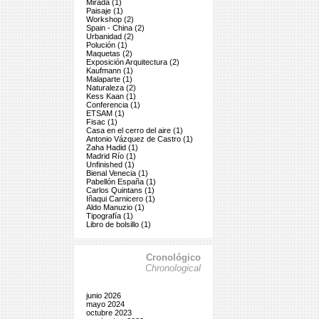
Mirada (1)
Paisaje (1)
Workshop (2)
Spain - China (2)
Urbanidad (2)
Polución (1)
Maquetas (2)
Exposición Arquitectura (2)
Kaufmann (1)
Malaparte (1)
Naturaleza (2)
Kess Kaan (1)
Conferencia (1)
ETSAM (1)
Fisac (1)
Casa en el cerro del aire (1)
Antonio Vázquez de Castro (1)
Zaha Hadid (1)
Madrid Río (1)
Unfinished (1)
Bienal Venecia (1)
Pabellón España (1)
Carlos Quintans (1)
Iñaqui Carnicero (1)
Aldo Manuzio (1)
Tipografía (1)
Libro de bolsillo (1)
Cronológico
Chronological
junio 2026
mayo 2024
octubre 2023