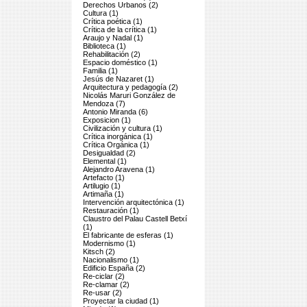
Derechos Urbanos (2)
Cultura (1)
Crítica poética (1)
Crítica de la crítica (1)
Araujo y Nadal (1)
Biblioteca (1)
Rehabilitación (2)
Espacio doméstico (1)
Familia (1)
Jesús de Nazaret (1)
Arquitectura y pedagogía (2)
Nicolás Maruri González de
Mendoza (7)
Antonio Miranda (6)
Exposicion (1)
Civilización y cultura (1)
Crítica inorgánica (1)
Crítica Orgánica (1)
Desigualdad (2)
Elemental (1)
Alejandro Aravena (1)
Artefacto (1)
Artilugio (1)
Artimaña (1)
Intervención arquitectónica (1)
Restauración (1)
Claustro del Palau Castell Betxí
(1)
El fabricante de esferas (1)
Modernismo (1)
Kitsch (2)
Nacionalismo (1)
Edificio España (2)
Re-ciclar (2)
Re-clamar (2)
Re-usar (2)
Proyectar la ciudad (1)