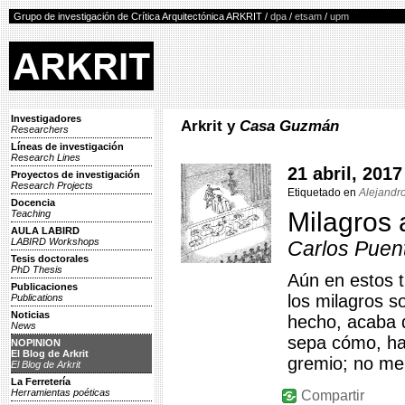
Grupo de investigación de Crítica Arquitectónica ARKRIT /
dpa
/
etsam
/
upm
Investigadores
Arkrit y
Casa Guzmán
Researchers
Líneas de investigación
Research Lines
21 abril, 2017
Proyectos de investigación
Research Projects
Etiquetado en
Alejandro
Docencia
Milagros 
Teaching
AULA LABIRD
LABIRD Workshops
Carlos Puen
Tesis doctorales
PhD Thesis
Aún en estos 
Publicaciones
los milagros s
Publications
Noticias
hecho, acaba d
News
sepa cómo, ha
NOPINION
El Blog de Arkrit
gremio; no me 
El Blog de Arkrit
La Ferretería
Herramientas poéticas
Compartir