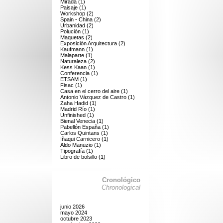
Mirada (1)
Paisaje (1)
Workshop (2)
Spain - China (2)
Urbanidad (2)
Polución (1)
Maquetas (2)
Exposición Arquitectura (2)
Kaufmann (1)
Malaparte (1)
Naturaleza (2)
Kess Kaan (1)
Conferencia (1)
ETSAM (1)
Fisac (1)
Casa en el cerro del aire (1)
Antonio Vázquez de Castro (1)
Zaha Hadid (1)
Madrid Río (1)
Unfinished (1)
Bienal Venecia (1)
Pabellón España (1)
Carlos Quintans (1)
Iñaqui Carnicero (1)
Aldo Manuzio (1)
Tipografía (1)
Libro de bolsillo (1)
Cronológico
Chronological
junio 2026
mayo 2024
octubre 2023