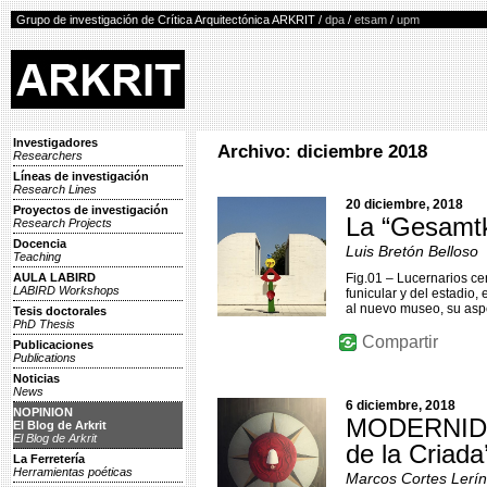
Grupo de investigación de Crítica Arquitectónica ARKRIT /
dpa
/
etsam
/
upm
Investigadores
Archivo: diciembre 2018
Researchers
Líneas de investigación
Research Lines
20 diciembre, 2018
Proyectos de investigación
La “Gesamtk
Research Projects
Docencia
Luis Bretón Belloso
Teaching
AULA LABIRD
Fig.01 – Lucernarios ce
LABIRD Workshops
funicular y del estadio,
al nuevo museo, su asp
Tesis doctorales
PhD Thesis
Compartir
Publicaciones
Publications
Noticias
News
6 diciembre, 2018
NOPINION
MODERNIDAD
El Blog de Arkrit
El Blog de Arkrit
de la Criada
La Ferretería
Herramientas poéticas
Marcos Cortes Lerín