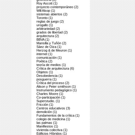
Roy Ascott (1)
proyecto contemporáneo (2)
Will Alsop (1)
sistemas abiertos (2)
Toronto (1)
reglas de juego (2)
urogallo (1)
arbitrariedad (2)
grados de libertad (2)
arquitectura (2)
BBVA (1)
Mansilla y Tuñón (2)
Sáez de Oiza (1)
Herzog & de Meuron (1)
internet (1)
comunicación (1)
Poética (2)
teoría de medios (1)
Crítica de arquitectura (6)
Objetos (1)
Desobedencia (1)
posguerra (1)
Crítica del proceso (2)
Alison y Peter smithson (1)
Instrumento pedagógico (1)
Charles Moore (1)
Co-participación (1)
Superstudio. (1)
Fricción (1)
Centros educativos (3)
demolición (1)
Fundamentos de la crítica (1)
colegio de medicina (1)
las palmas (1)
Manifiestos (1)
vivienda colectiva (1)
Edificios Híbridos (1)