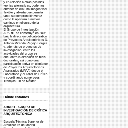
y en relación a otras posibles
teorías alternativas, podemos
obtener de ella una imagen final
flexible y abierta que permita
tanto su comprensión veraz
como la apertura a nuevos
caminos en el curso de la
arquitectura.
El Grupo de Investigación
ARKRIT se constituyó en 2008
bajo la dirección del catedrático
de Proyectos Arquitectónicos D.
Antonio Miranda Regojo-Borges
y, además de proyectos de
investigación, entre las
actividades del grupo se
encuentra la dirección de tesis
doctorales, así como una
participación activa en el máster
de Proyectos Arquitectónicos
Avanzados (MPAA) desde el
Laboratorio y el Taller de Crítica
y coordinando numerosos
Trabajos Fin de Máster.
Dónde estamos
ARKRIT - GRUPO DE
INVESTIGACIÓN DE CRÍTICA
ARQUITECTÓNICA
Escuela Técnica Superior de
Arquitectura de Madrid