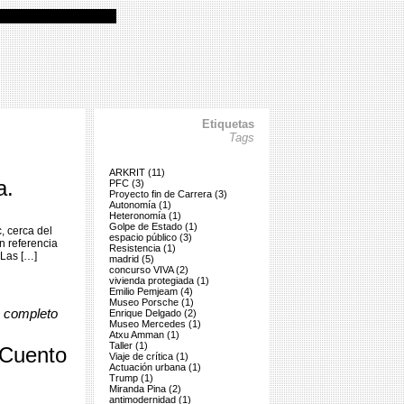
Etiquetas
Tags
ARKRIT (11)
a.
PFC (3)
Proyecto fin de Carrera (3)
Autonomía (1)
Heteronomía (1)
Golpe de Estado (1)
, cerca del
espacio público (3)
n referencia
Resistencia (1)
Las […]
madrid (5)
concurso VIVA (2)
vivienda protegiada (1)
Emilio Pemjeam (4)
Museo Porsche (1)
o completo
Enrique Delgado (2)
Museo Mercedes (1)
Atxu Amman (1)
Taller (1)
Cuento
Viaje de crítica (1)
Actuación urbana (1)
Trump (1)
Miranda Pina (2)
antimodernidad (1)