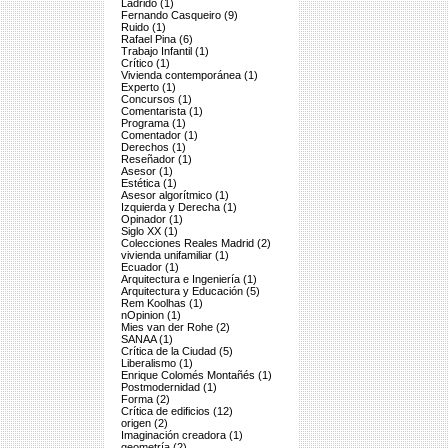
Ladrido (1)
Fernando Casqueiro (9)
Ruido (1)
Rafael Pina (6)
Trabajo Infantil (1)
Crítico (1)
Vivienda contemporánea (1)
Experto (1)
Concursos (1)
Comentarista (1)
Programa (1)
Comentador (1)
Derechos (1)
Reseñador (1)
Asesor (1)
Estética (1)
Asesor algorítmico (1)
Izquierda y Derecha (1)
Opinador (1)
Siglo XX (1)
Colecciones Reales Madrid (2)
vivienda unifamiliar (1)
Ecuador (1)
Arquitectura e Ingeniería (1)
Arquitectura y Educación (5)
Rem Koolhas (1)
nOpinion (1)
Mies van der Rohe (2)
SANAA (1)
Crítica de la Ciudad (5)
Liberalismo (1)
Enrique Colomés Montañés (1)
Postmodernidad (1)
Forma (2)
Crítica de edificios (12)
origen (2)
Imaginación creadora (1)
geometría (2)