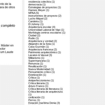
residencia colectiva (1)
ento de la
democracia (1)
ara de otros
Estrategias de proyectos (1)
Hannes Meyer (1)
MPAA (5)
instrumentos de proyecto (2)
Lucho Miquel (2)
Candeira (1)
El Johnny (1)
o completo
Arquitectura escolar (4)
Universidad Laboral de Vigo (1)
Morfologia centros escolares (1)
Ciudad (2)
Rudio (1)
Arquitectura y verdad (2)
Alejandro de la Sota (1)
. Máster en
Casa Guzmán (1)
octor
Arquitectura francesa (2)
 Cum Laude
Patrimonio arquitectónico (1)
Lacaton & Vassal (3)
Militarismo (1)
Supermanzana (1)
Renuncia (1)
Reutilización (1)
Nueva Modernidad (1)
Pensamiento crítico (1)
Estetización (1)
Crítica (1)
Antiperfeccionismo (1)
Crítica literaria (1)
Arturo Franco (1)
Crítica literaria de literatura (1)
Crítica literaria de arquitectura
(1)
civilización (1)
Perros (1)
Estación marítima Denia (3)