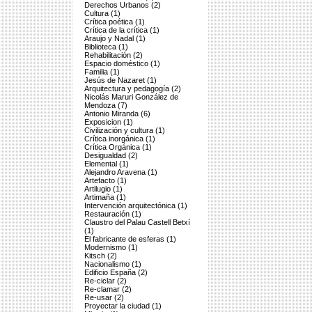
Derechos Urbanos (2)
Cultura (1)
Crítica poética (1)
Crítica de la crítica (1)
Araujo y Nadal (1)
Biblioteca (1)
Rehabilitación (2)
Espacio doméstico (1)
Familia (1)
Jesús de Nazaret (1)
Arquitectura y pedagogía (2)
Nicolás Maruri González de
Mendoza (7)
Antonio Miranda (6)
Exposicion (1)
Civilización y cultura (1)
Crítica inorgánica (1)
Crítica Orgánica (1)
Desigualdad (2)
Elemental (1)
Alejandro Aravena (1)
Artefacto (1)
Artilugio (1)
Artimaña (1)
Intervención arquitectónica (1)
Restauración (1)
Claustro del Palau Castell Betxí
(1)
El fabricante de esferas (1)
Modernismo (1)
Kitsch (2)
Nacionalismo (1)
Edificio España (2)
Re-ciclar (2)
Re-clamar (2)
Re-usar (2)
Proyectar la ciudad (1)