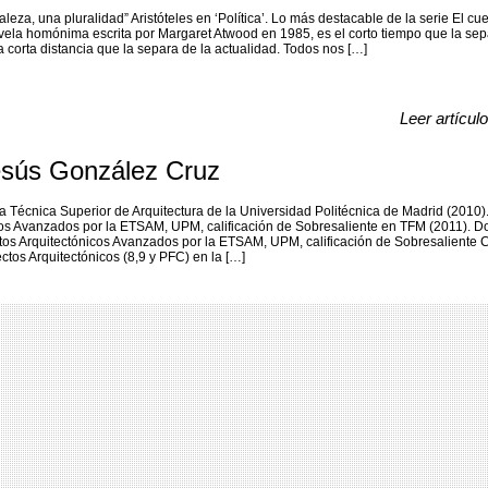
aleza, una pluralidad” Aristóteles en ‘Política’. Lo más destacable de la serie El cu
vela homónima escrita por Margaret Atwood en 1985, es el corto tiempo que la sep
a corta distancia que la separa de la actualidad. Todos nos […]
Leer artícul
esús González Cruz
la Técnica Superior de Arquitectura de la Universidad Politécnica de Madrid (2010)
cos Avanzados por la ETSAM, UPM, calificación de Sobresaliente en TFM (2011). D
ctos Arquitectónicos Avanzados por la ETSAM, UPM, calificación de Sobresaliente
ctos Arquitectónicos (8,9 y PFC) en la […]