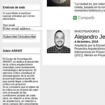
“La ciudad es, por natur
criada, basada en la no
Entérate de todo
momentos históricos y l
O suscríbete a nuestras
nuevas entradas por correo
Compartir
electrónico.
Your email:
INVESTIGADORES
Alejandro J
4 diciembre, 2018
Arquitecto por la Escue
Proyectos Arquitectóni
Sobre ARKRIT
Internacional en Proye
(2021). Mentor en Proye
El Grupo de Investigación
ARKRIT se dedica al desarrollo
de la crítica arquitectónica
entendida como fundamento
metodológico del proyecto. El
ejercicio crítico constituye el
principal gestor de la acción
proyectual hasta el punto de
que puede llegar a identificarse
crítica con proyecto.
Si se considera que el objeto de
la crítica no es el juicio de valor
sino el estudio de las
condiciones propias de cada
obra, en relación a otras obras
de arquitectura, en relación a
otros campos del conocimiento