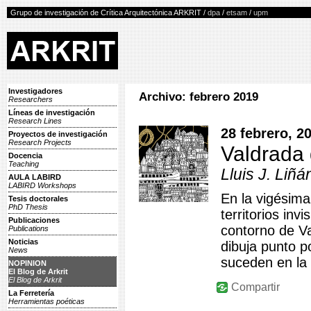
Grupo de investigación de Crítica Arquitectónica ARKRIT /
dpa
/
etsam
/
upm
Investigadores
Archivo: febrero 2019
Researchers
Líneas de investigación
Research Lines
28 febrero, 2
Proyectos de investigación
Research Projects
Valdrada 
Docencia
Teaching
Lluis J. Liñá
AULA LABIRD
LABIRD Workshops
En la vigésima
Tesis doctorales
PhD Thesis
territorios inv
Publicaciones
contorno de Va
Publications
Noticias
dibuja punto p
News
suceden en la
NOPINION
El Blog de Arkrit
El Blog de Arkrit
Compartir
La Ferretería
Herramientas poéticas