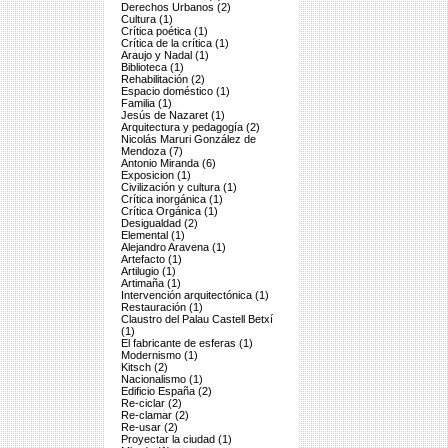
Derechos Urbanos (2)
Cultura (1)
Crítica poética (1)
Crítica de la crítica (1)
Araujo y Nadal (1)
Biblioteca (1)
Rehabilitación (2)
Espacio doméstico (1)
Familia (1)
Jesús de Nazaret (1)
Arquitectura y pedagogía (2)
Nicolás Maruri González de
Mendoza (7)
Antonio Miranda (6)
Exposicion (1)
Civilización y cultura (1)
Crítica inorgánica (1)
Crítica Orgánica (1)
Desigualdad (2)
Elemental (1)
Alejandro Aravena (1)
Artefacto (1)
Artilugio (1)
Artimaña (1)
Intervención arquitectónica (1)
Restauración (1)
Claustro del Palau Castell Betxí
(1)
El fabricante de esferas (1)
Modernismo (1)
Kitsch (2)
Nacionalismo (1)
Edificio España (2)
Re-ciclar (2)
Re-clamar (2)
Re-usar (2)
Proyectar la ciudad (1)