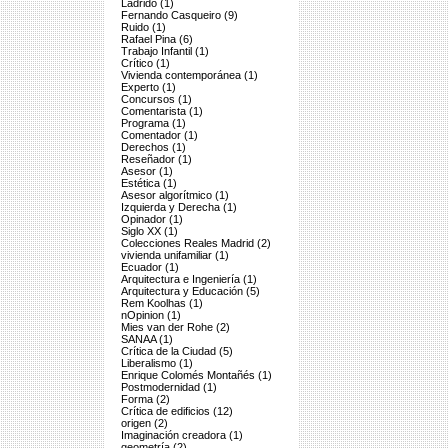
Ladrido (1)
Fernando Casqueiro (9)
Ruido (1)
Rafael Pina (6)
Trabajo Infantil (1)
Crítico (1)
Vivienda contemporánea (1)
Experto (1)
Concursos (1)
Comentarista (1)
Programa (1)
Comentador (1)
Derechos (1)
Reseñador (1)
Asesor (1)
Estética (1)
Asesor algorítmico (1)
Izquierda y Derecha (1)
Opinador (1)
Siglo XX (1)
Colecciones Reales Madrid (2)
vivienda unifamiliar (1)
Ecuador (1)
Arquitectura e Ingeniería (1)
Arquitectura y Educación (5)
Rem Koolhas (1)
nOpinion (1)
Mies van der Rohe (2)
SANAA (1)
Crítica de la Ciudad (5)
Liberalismo (1)
Enrique Colomés Montañés (1)
Postmodernidad (1)
Forma (2)
Crítica de edificios (12)
origen (2)
Imaginación creadora (1)
geometría (2)