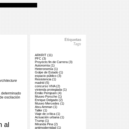
Etiquetas
Tags
ARKRIT (11)
PFC (3)
Proyecto fin de Carrera (3)
Autonomía (1)
Heteronomía (1)
Golpe de Estado (1)
espacio público (3)
Resistencia (1)
rchitecture
madrid (5)
concurso VIVA (2)
vivienda protegiada (1)
á determinado
Emilio Pemjeam (4)
Museo Porsche (1)
de oscilación
Enrique Delgado (2)
Museo Mercedes (1)
Atxu Amman (1)
Taller (1)
Viaje de crítica (1)
Actuación urbana (1)
Trump (1)
 al
Miranda Pina (2)
antimodernidad (1)