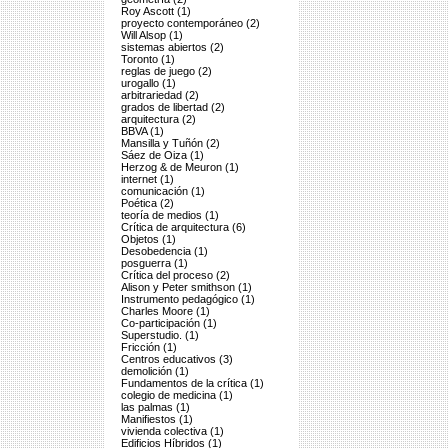
Roy Ascott (1)
proyecto contemporáneo (2)
Will Alsop (1)
sistemas abiertos (2)
Toronto (1)
reglas de juego (2)
urogallo (1)
arbitrariedad (2)
grados de libertad (2)
arquitectura (2)
BBVA (1)
Mansilla y Tuñón (2)
Sáez de Oiza (1)
Herzog & de Meuron (1)
internet (1)
comunicación (1)
Poética (2)
teoría de medios (1)
Crítica de arquitectura (6)
Objetos (1)
Desobedencia (1)
posguerra (1)
Crítica del proceso (2)
Alison y Peter smithson (1)
Instrumento pedagógico (1)
Charles Moore (1)
Co-participación (1)
Superstudio. (1)
Fricción (1)
Centros educativos (3)
demolición (1)
Fundamentos de la crítica (1)
colegio de medicina (1)
las palmas (1)
Manifiestos (1)
vivienda colectiva (1)
Edificios Híbridos (1)