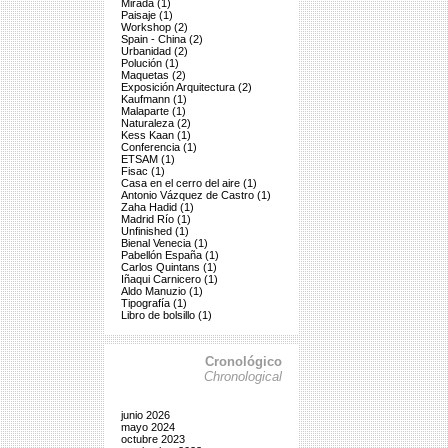
Mirada (1)
Paisaje (1)
Workshop (2)
Spain - China (2)
Urbanidad (2)
Polución (1)
Maquetas (2)
Exposición Arquitectura (2)
Kaufmann (1)
Malaparte (1)
Naturaleza (2)
Kess Kaan (1)
Conferencia (1)
ETSAM (1)
Fisac (1)
Casa en el cerro del aire (1)
Antonio Vázquez de Castro (1)
Zaha Hadid (1)
Madrid Río (1)
Unfinished (1)
Bienal Venecia (1)
Pabellón España (1)
Carlos Quintans (1)
Iñaqui Carnicero (1)
Aldo Manuzio (1)
Tipografía (1)
Libro de bolsillo (1)
Cronológico
Chronological
junio 2026
mayo 2024
octubre 2023