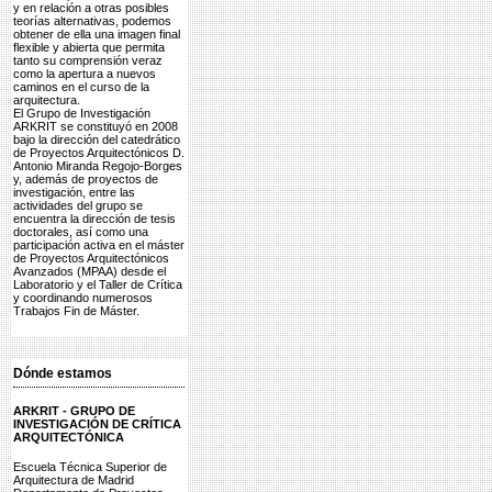
y en relación a otras posibles
teorías alternativas, podemos
obtener de ella una imagen final
flexible y abierta que permita
tanto su comprensión veraz
como la apertura a nuevos
caminos en el curso de la
arquitectura.
El Grupo de Investigación
ARKRIT se constituyó en 2008
bajo la dirección del catedrático
de Proyectos Arquitectónicos D.
Antonio Miranda Regojo-Borges
y, además de proyectos de
investigación, entre las
actividades del grupo se
encuentra la dirección de tesis
doctorales, así como una
participación activa en el máster
de Proyectos Arquitectónicos
Avanzados (MPAA) desde el
Laboratorio y el Taller de Crítica
y coordinando numerosos
Trabajos Fin de Máster.
Dónde estamos
ARKRIT - GRUPO DE
INVESTIGACIÓN DE CRÍTICA
ARQUITECTÓNICA
Escuela Técnica Superior de
Arquitectura de Madrid