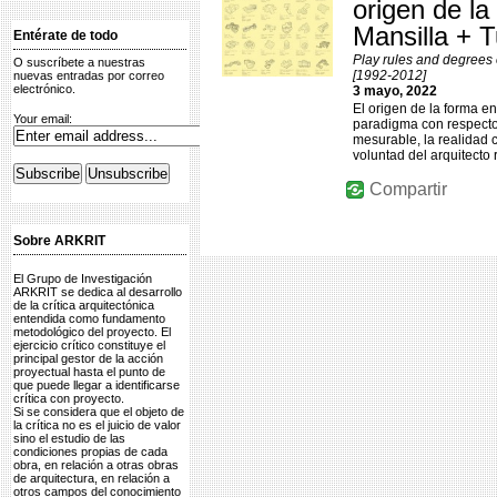
origen de la
Mansilla + 
Entérate de todo
Play rules and degrees o
O suscríbete a nuestras
[1992-2012]
nuevas entradas por correo
electrónico.
3 mayo, 2022
El origen de la forma e
Your email:
paradigma con respecto 
mesurable, la realidad 
voluntad del arquitecto 
Compartir
Sobre ARKRIT
El Grupo de Investigación
ARKRIT se dedica al desarrollo
de la crítica arquitectónica
entendida como fundamento
metodológico del proyecto. El
ejercicio crítico constituye el
principal gestor de la acción
proyectual hasta el punto de
que puede llegar a identificarse
crítica con proyecto.
Si se considera que el objeto de
la crítica no es el juicio de valor
sino el estudio de las
condiciones propias de cada
obra, en relación a otras obras
de arquitectura, en relación a
otros campos del conocimiento