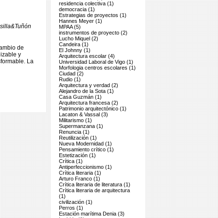
residencia colectiva (1)
democracia (1)
Estrategias de proyectos (1)
Hannes Meyer (1)
nsilla&Tuñón
MPAA (5)
instrumentos de proyecto (2)
Lucho Miquel (2)
Candeira (1)
cambio de
El Johnny (1)
izable y
Arquitectura escolar (4)
sformable. La
Universidad Laboral de Vigo (1)
Morfologia centros escolares (1)
Ciudad (2)
Rudio (1)
Arquitectura y verdad (2)
Alejandro de la Sota (1)
Casa Guzmán (1)
Arquitectura francesa (2)
Patrimonio arquitectónico (1)
Lacaton & Vassal (3)
Militarismo (1)
Supermanzana (1)
Renuncia (1)
Reutilización (1)
Nueva Modernidad (1)
Pensamiento crítico (1)
Estetización (1)
Crítica (1)
Antiperfeccionismo (1)
Crítica literaria (1)
Arturo Franco (1)
Crítica literaria de literatura (1)
Crítica literaria de arquitectura
(1)
civilización (1)
Perros (1)
Estación marítima Denia (3)