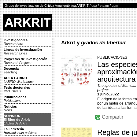
Grupo de investigación de Crítica Arquitectónica ARKRIT /
dpa
/
etsam
/
upm
Investigadores
Arkrit y
grados de libertad
Researchers
Líneas de investigación
Research Lines
PUBLICACIONES
Proyectos de investigación
Las especie
Research Projects
Docencia
aproximación
Teaching
arquitectur
AULA LABIRD
LABIRD Workshops
The species of Mansilla
Tesis doctorales
project.
PhD Thesis
1 junio, 2022
Publicaciones
El origen de la forma e
Publications
por un motor de arranqu
Noticias
de las ideas a las forma
News
NOPINION
Compartir
El Blog de Arkrit
El Blog de Arkrit
La Ferretería
Reglas de ju
Herramientas poéticas