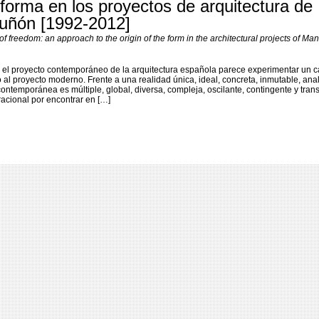
 forma en los proyectos de arquitectura de
Tuñón [1992-2012]
f freedom: an approach to the origin of the form in the architectural projects of Ma
n el proyecto contemporáneo de la arquitectura española parece experimentar un 
al proyecto moderno. Frente a una realidad única, ideal, concreta, inmutable, anal
contemporánea es múltiple, global, diversa, compleja, oscilante, contingente y tran
racional por encontrar en […]