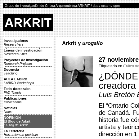
Grupo de investigación de Crítica Arquitectónica ARKRIT /
dpa
/
etsam
/
upm
Investigadores
Arkrit y
urogallo
Researchers
Líneas de investigación
Research Lines
27 noviembre
Proyectos de investigación
Research Projects
Etiquetado en
Crítica de
Docencia
¿DÓNDE L
Teaching
AULA LABIRD
creadora
LABIRD Workshops
Tesis doctorales
PhD Thesis
Luis Bretón 
Publicaciones
Publications
El “Ontario Co
Noticias
de Canadá. Fun
News
NOPINION
historia fue c
El Blog de Arkrit
El Blog de Arkrit
artista y teóri
La Ferretería
dirección en 1
Herramientas poéticas