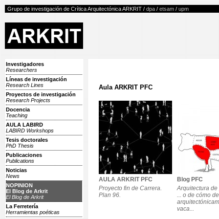
Grupo de investigación de Crítica Arquitectónica ARKRIT /
dpa
/
etsam
/
upm
Investigadores
Researchers
Líneas de investigación
Research Lines
Aula ARKRIT PFC
Proyectos de investigación
Research Projects
Docencia
Teaching
AULA LABIRD
LABIRD Workshops
Tesis doctorales
PhD Thesis
Publicaciones
Publications
Noticias
News
AULA ARKRIT PFC
Blog PFC
NOPINION
Proyecto fin de Carrera.
Arquitectura de
El Blog de Arkrit
Plan 96.
... o de cómo d
El Blog de Arkrit
arquitectónica
La Ferretería
vaca...
Herramientas poéticas