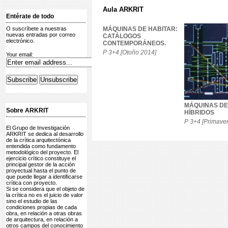
Aula ARKRIT
Entérate de todo
O suscríbete a nuestras
MÁQUINAS DE HABITAR:
nuevas entradas por correo
CATÁLOGOS
electrónico.
CONTEMPORÁNEOS.
P 3+4 [Otoño 2014]
Your email:
MÁQUINAS DE
Sobre ARKRIT
HÍBRIDOS
P 3+4 [Primave
El Grupo de Investigación
ARKRIT se dedica al desarrollo
de la crítica arquitectónica
entendida como fundamento
metodológico del proyecto. El
ejercicio crítico constituye el
principal gestor de la acción
proyectual hasta el punto de
que puede llegar a identificarse
crítica con proyecto.
Si se considera que el objeto de
la crítica no es el juicio de valor
sino el estudio de las
condiciones propias de cada
obra, en relación a otras obras
de arquitectura, en relación a
otros campos del conocimiento