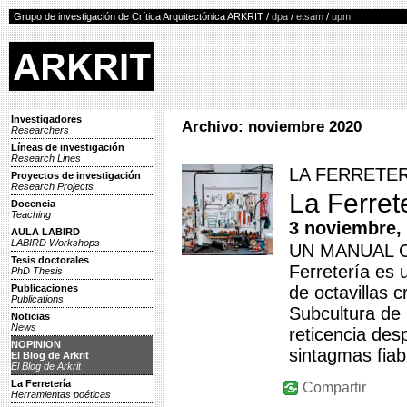
Grupo de investigación de Crítica Arquitectónica ARKRIT /
dpa
/
etsam
/
upm
Investigadores
Archivo: noviembre 2020
Researchers
Líneas de investigación
Research Lines
LA FERRETE
Proyectos de investigación
Research Projects
La Ferret
Docencia
Teaching
3 noviembre,
AULA LABIRD
LABIRD Workshops
UN MANUAL C
Tesis doctorales
Ferretería es 
PhD Thesis
Publicaciones
de octavillas c
Publications
Subcultura de 
Noticias
News
reticencia desp
NOPINION
sintagmas fiab
El Blog de Arkrit
El Blog de Arkrit
La Ferretería
Compartir
Herramientas poéticas