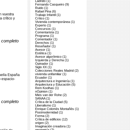
Ladrido (1)
Fernando Casqueiro (9)
Ruido (1)
Rafael Pina (6)
n vuestra
Trabajo Infantil (1)
 crítico y
Crítico (1)
Vivienda contemporánea (1)
Experto (1)
Concursos (1)
Comentarista (1)
Programa (1)
Comentador (1)
o completo
Derechos (1)
Reseñador (1)
Asesor (1)
Estética (1)
Asesor algorítmico (1)
Izquierda y Derecha (1)
Opinador (1)
Siglo XX (1)
Colecciones Reales Madrid (2)
vivienda unifamiliar (1)
quella España
Ecuador (1)
o espacio-
Arquitectura e Ingeniería (1)
Arquitectura y Educación (5)
Rem Koolhas (1)
nOpinion (1)
Mies van der Rohe (2)
SANAA (1)
o completo
Crítica de la Ciudad (5)
Liberalismo (1)
Enrique Colomés Montañés (1)
Postmodernidad (1)
Forma (2)
Crítica de edificios (12)
origen (2)
Imaginación creadora (1)
geometría (2)