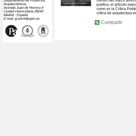
Dentro del marco teóric
Departamento de Proyectos
Arquitectónicos
poética, el artículo exp
Avenida Juan de Herrera 4
como es la Crítica Poéti
Ciudad Universitaria 28040
crítica de arquitectura e
Madrid - España
E-mail: gi.arkrit@upm.es
Compartir