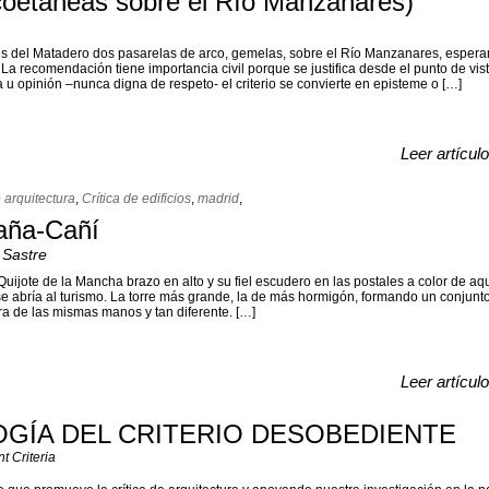
coetáneas sobre el Río Manzanares)
es del Matadero dos pasarelas de arco, gemelas, sobre el Río Manzanares, espera
La recomendación tiene importancia civil porque se justifica desde el punto de vista
 u opinión –nunca digna de respeto- el criterio se convierte en episteme o […]
Leer artícul
e arquitectura
,
Crítica de edificios
,
madrid
,
paña-Cañí
 Sastre
uijote de la Mancha brazo en alto y su fiel escudero en las postales a color de a
e abría al turismo. La torre más grande, la de más hormigón, formando un conjunt
ra de las mismas manos y tan diferente. […]
Leer artícul
GÍA DEL CRITERIO DESOBEDIENTE
 Criteria