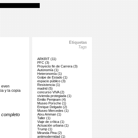
Etiquetas
Tags
ARKRIT (11)
PFC (3)
Proyecto fin de Carrera (3)
Autonomía (1)
Heteronomía (1)
Golpe de Estado (1)
espacio público (3)
Resistencia (1)
e even
madrid (5)
ia y la copia
concurso VIVA (2)
vivienda protegiada (1)
Emilio Pemjeam (4)
Museo Porsche (1)
Enrique Delgado (2)
Museo Mercedes (1)
o completo
Atxu Amman (1)
Taller (1)
Viaje de crítica (1)
Actuación urbana (1)
Trump (1)
Miranda Pina (2)
antimodernidad (1)