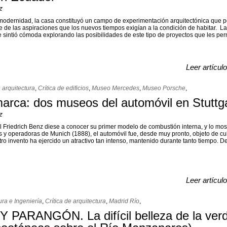
z
 modernidad, la casa constituyó un campo de experimentación arquitectónica que pe
te de las aspiraciones que los nuevos tiempos exigían a la condición de habitar. L
 sintió cómoda explorando las posibilidades de este tipo de proyectos que les perm
Leer artícul
e arquitectura
,
Crítica de edificios
,
Museo Mercedes
,
Museo Porsche
,
marca: dos museos del automóvil en Stuttg
z
Friedrich Benz diese a conocer su primer modelo de combustión interna, y lo mos
y operadoras de Munich (1888), el automóvil fue, desde muy pronto, objeto de cul
ro invento ha ejercido un atractivo tan intenso, mantenido durante tanto tiempo. De
Leer artícul
ura e Ingeniería
,
Crítica de arquitectura
,
Madrid Río
,
PARANGÓN. La difícil belleza de la ver