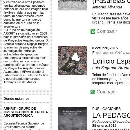
(Pasarelas 
y en relación a otras posibles
teorías alternativas, podemos
Antonio Miranda
obtener de ella una imagen final
flexible y abierta que permita
En Madrid, tras las nav
tanto su comprensión veraz
visita desde hace años. 
como la apertura a nuevos
urbano. Frente a la doxa
caminos en el curso de la
arquitectura.
El Grupo de Investigación
Compartir
ARKRIT se constituyó en 2008
bajo la dirección del catedrático
de Proyectos Arquitectónicos D.
Antonio Miranda Regojo-Borges
y, además de proyectos de
8 octubre, 2015
investigación, entre las
Etiquetado en
Crítica d
actividades del grupo se
encuentra la dirección de tesis
Edificio Es
doctorales, así como una
participación activa en el máster
Luis Segundo Arana
de Proyectos Arquitectónicos
Avanzados (MPAA) desde el
Telón de fondo de Don Q
Laboratorio y el Taller de Crítica
y coordinando numerosos
en blanco y negro que s
Trabajos Fin de Máster.
temporal con aquella ot
Compartir
Dónde estamos
ARKRIT - GRUPO DE
PUBLICACIONES
INVESTIGACIÓN DE CRÍTICA
LA PEDAGO
ARQUITECTÓNICA
Pedagogy of Disobedient
Escuela Técnica Superior de
25 enero, 2015
Arquitectura de Madrid