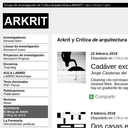
Grupo de investigación de Crítica Arquitectónica ARKRIT /
dpa
/
etsam
/
upm
Investigadores
Arkrit y
Crítica de arquitectura
Researchers
Líneas de investigación
Research Lines
22 febrero, 2018
Proyectos de investigación
Etiquetado en
Crítica d
Research Projects
Docencia
Cadáver exq
Teaching
Jorge Cárdenas del
AULA LABIRD
LABIRD Workshops
Cleaning I do not respe
Tesis doctorales
cleaned Mies. Because I 
PhD Thesis
hay un gradiente de si
Publicaciones
Publications
Compartir
Noticias
News
NOPINION
El Blog de Arkrit
8 febrero, 2018
El Blog de Arkrit
Etiquetado en
Crítica d
La Ferretería
Herramientas poéticas
Dos casas 