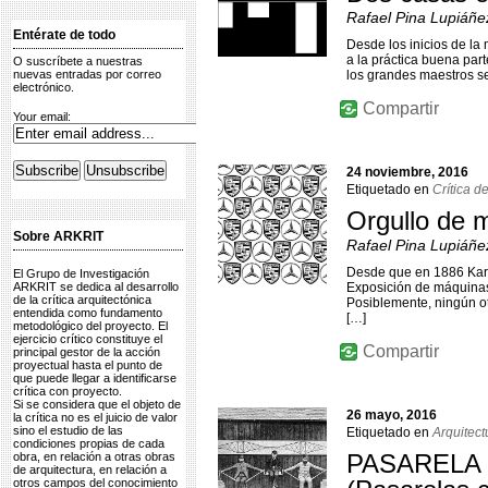
Rafael Pina Lupiáñe
Entérate de todo
Desde los inicios de la
a la práctica buena par
O suscríbete a nuestras
nuevas entradas por correo
los grandes maestros se
electrónico.
Compartir
Your email:
24 noviembre, 2016
Etiquetado en
Crítica d
Orgullo de 
Sobre ARKRIT
Rafael Pina Lupiáñe
Desde que en 1886 Karl 
El Grupo de Investigación
ARKRIT se dedica al desarrollo
Exposición de máquinas 
de la crítica arquitectónica
Posiblemente, ningún ot
entendida como fundamento
[…]
metodológico del proyecto. El
ejercicio crítico constituye el
Compartir
principal gestor de la acción
proyectual hasta el punto de
que puede llegar a identificarse
crítica con proyecto.
Si se considera que el objeto de
26 mayo, 2016
la crítica no es el juicio de valor
sino el estudio de las
Etiquetado en
Arquitect
condiciones propias de cada
PASARELA Y 
obra, en relación a otras obras
de arquitectura, en relación a
otros campos del conocimiento