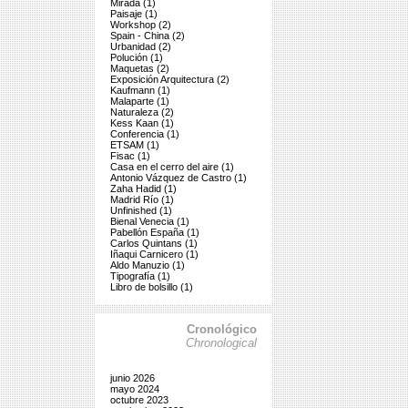
Mirada (1)
Paisaje (1)
Workshop (2)
Spain - China (2)
Urbanidad (2)
Polución (1)
Maquetas (2)
Exposición Arquitectura (2)
Kaufmann (1)
Malaparte (1)
Naturaleza (2)
Kess Kaan (1)
Conferencia (1)
ETSAM (1)
Fisac (1)
Casa en el cerro del aire (1)
Antonio Vázquez de Castro (1)
Zaha Hadid (1)
Madrid Río (1)
Unfinished (1)
Bienal Venecia (1)
Pabellón España (1)
Carlos Quintans (1)
Iñaqui Carnicero (1)
Aldo Manuzio (1)
Tipografía (1)
Libro de bolsillo (1)
Cronológico
Chronological
junio 2026
mayo 2024
octubre 2023