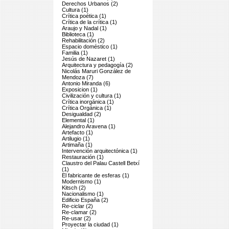
Derechos Urbanos (2)
Cultura (1)
Crítica poética (1)
Crítica de la crítica (1)
Araujo y Nadal (1)
Biblioteca (1)
Rehabilitación (2)
Espacio doméstico (1)
Familia (1)
Jesús de Nazaret (1)
Arquitectura y pedagogía (2)
Nicolás Maruri González de
Mendoza (7)
Antonio Miranda (6)
Exposicion (1)
Civilización y cultura (1)
Crítica inorgánica (1)
Crítica Orgánica (1)
Desigualdad (2)
Elemental (1)
Alejandro Aravena (1)
Artefacto (1)
Artilugio (1)
Artimaña (1)
Intervención arquitectónica (1)
Restauración (1)
Claustro del Palau Castell Betxí
(1)
El fabricante de esferas (1)
Modernismo (1)
Kitsch (2)
Nacionalismo (1)
Edificio España (2)
Re-ciclar (2)
Re-clamar (2)
Re-usar (2)
Proyectar la ciudad (1)