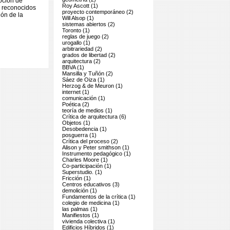
oción de
Roy Ascott (1)
a reconocidos
proyecto contemporáneo (2)
ión de la
Will Alsop (1)
sistemas abiertos (2)
Toronto (1)
reglas de juego (2)
urogallo (1)
arbitrariedad (2)
grados de libertad (2)
arquitectura (2)
BBVA (1)
Mansilla y Tuñón (2)
Sáez de Oiza (1)
Herzog & de Meuron (1)
internet (1)
comunicación (1)
Poética (2)
teoría de medios (1)
Crítica de arquitectura (6)
Objetos (1)
Desobedencia (1)
posguerra (1)
Crítica del proceso (2)
Alison y Peter smithson (1)
Instrumento pedagógico (1)
Charles Moore (1)
Co-participación (1)
Superstudio. (1)
Fricción (1)
Centros educativos (3)
demolición (1)
Fundamentos de la crítica (1)
colegio de medicina (1)
las palmas (1)
Manifiestos (1)
vivienda colectiva (1)
Edificios Híbridos (1)