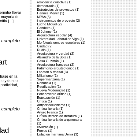
residencia colectiva (1)
democracia (1)
Estrategias de proyectos (1)
rmitió llevar
Hannes Meyer (1)
a mayoría de
MPAA (5)
instrumentos de proyecto (2)
itía […]
Lucho Miquel (2)
Candeira (1)
El Johnny (1)
Arquitectura escolar (4)
Universidad Laboral de Vigo (1)
o completo
Morfologia centros escolares (1)
Ciudad (2)
Rudio (1)
Arquitectura y verdad (2)
Alejandro de la Sota (1)
art
Casa Guzmán (1)
Arquitectura francesa (2)
Patrimonio arquitectónico (1)
Lacaton & Vassal (3)
Militarismo (1)
trase en la
Supermanzana (1)
to y deseo.
Renuncia (1)
portividad,
Reutilización (1)
Nueva Modernidad (1)
Pensamiento crítico (1)
Estetización (1)
Crítica (1)
Antiperfeccionismo (1)
o completo
Crítica literaria (1)
Arturo Franco (1)
Crítica literaria de literatura (1)
Crítica literaria de arquitectura
(1)
civilización (1)
dad
Perros (1)
Estación marítima Denia (3)