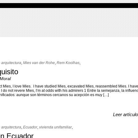
e arquitectura
,
Mies van der Rohe
,
Rem Koolhas
,
uisito
 Moral
ct Mies, I love Mies. I have studied Mies, excavated Mies, reassembled Mies. I hav
do not revere Mies, I’m at odds with his admirers 1 Entre la semejanza, la influenc
gnificados: aunque son términos cercanos su acepción es muy […]
Leer artícul
e arquitectura
,
Ecuador
,
vivienda unifamiliar
,
en Ecuador