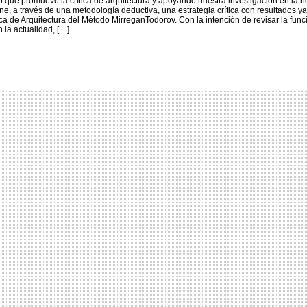
o que promueve la crítica de arquitectura y apoyando nuestra investigación en la n
one, a través de una metodología deductiva, una estrategia crítica con resultados y
ca de Arquitectura del Método MirreganTodorov. Con la intención de revisar la func
n la actualidad, […]