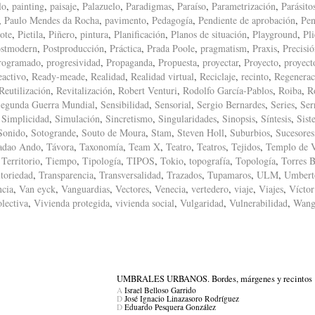
lo
,
painting
,
paisaje
,
Palazuelo
,
Paradigmas
,
Paraíso
,
Parametrización
,
Parásito
,
Paulo Mendes da Rocha
,
pavimento
,
Pedagogía
,
Pendiente de aprobación
,
Pen
ote
,
Pietila
,
Piñero
,
pintura
,
Planificación
,
Planos de situación
,
Playground
,
Pl
stmodern
,
Postproducción
,
Práctica
,
Prada Poole
,
pragmatism
,
Praxis
,
Precisi
rogramado
,
progresividad
,
Propaganda
,
Propuesta
,
proyectar
,
Proyecto
,
proyect
eactivo
,
Ready-meade
,
Realidad
,
Realidad virtual
,
Reciclaje
,
recinto
,
Regenerac
Reutilización
,
Revitalización
,
Robert Venturi
,
Rodolfo García-Pablos
,
Roiba
,
R
egunda Guerra Mundial
,
Sensibilidad
,
Sensorial
,
Sergio Bernardes
,
Series
,
Ser
,
Simplicidad
,
Simulación
,
Sincretismo
,
Singularidades
,
Sinopsis
,
Síntesis
,
Sist
Sonido
,
Sotogrande
,
Souto de Moura
,
Stam
,
Steven Holl
,
Suburbios
,
Sucesores
adao Ando
,
Távora
,
Taxonomía
,
Team X
,
Teatro
,
Teatros
,
Tejidos
,
Templo de 
,
Territorio
,
Tiempo
,
Tipología
,
TIPOS
,
Tokio
,
topografía
,
Topología
,
Torres B
itoriedad
,
Transparencia
,
Transversalidad
,
Trazados
,
Tupamaros
,
ULM
,
Umbert
ncia
,
Van eyck
,
Vanguardias
,
Vectores
,
Venecia
,
vertedero
,
viaje
,
Viajes
,
Víctor
lectiva
,
Vivienda protegida
,
vivienda social
,
Vulgaridad
,
Vulnerabilidad
,
Wang
UMBRALES URBANOS. Bordes, márgenes y recintos
A
Israel Belloso Garrido
D
José Ignacio Linazasoro Rodríguez
D
Eduardo Pesquera González