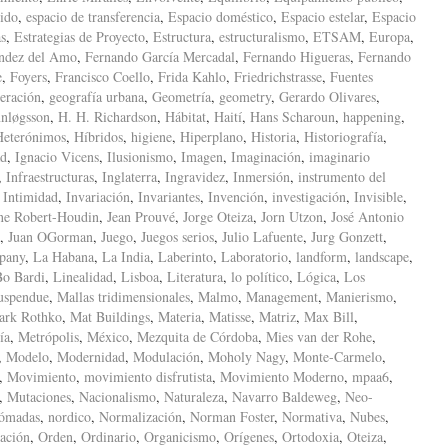
ido
,
espacio de transferencia
,
Espacio doméstico
,
Espacio estelar
,
Espacio
as
,
Estrategias de Proyecto
,
Estructura
,
estructuralismo
,
ETSAM
,
Europa
,
ndez del Amo
,
Fernando García Mercadal
,
Fernando Higueras
,
Fernando
e
,
Foyers
,
Francisco Coello
,
Frida Kahlo
,
Friedrichstrasse
,
Fuentes
eración
,
geografía urbana
,
Geometría
,
geometry
,
Gerardo Olivares
,
nløgsson
,
H. H. Richardson
,
Hábitat
,
Haití
,
Hans Scharoun
,
happening
,
Heterónimos
,
Híbridos
,
higiene
,
Hiperplano
,
Historia
,
Historiografía
,
ad
,
Ignacio Vicens
,
Ilusionismo
,
Imagen
,
Imaginación
,
imaginario
,
Infraestructuras
,
Inglaterra
,
Ingravidez
,
Inmersión
,
instrumento del
,
Intimidad
,
Invariación
,
Invariantes
,
Invención
,
investigación
,
Invisible
,
ne Robert-Houdin
,
Jean Prouvé
,
Jorge Oteiza
,
Jorn Utzon
,
José Antonio
,
Juan OGorman
,
Juego
,
Juegos serios
,
Julio Lafuente
,
Jurg Gonzett
,
pany
,
La Habana
,
La India
,
Laberinto
,
Laboratorio
,
landform
,
landscape
,
Bo Bardi
,
Linealidad
,
Lisboa
,
Literatura
,
lo político
,
Lógica
,
Los
uspendue
,
Mallas tridimensionales
,
Malmo
,
Management
,
Manierismo
,
ark Rothko
,
Mat Buildings
,
Materia
,
Matisse
,
Matriz
,
Max Bill
,
ía
,
Metrópolis
,
México
,
Mezquita de Córdoba
,
Mies van der Rohe
,
,
Modelo
,
Modernidad
,
Modulación
,
Moholy Nagy
,
Monte-Carmelo
,
,
Movimiento
,
movimiento disfrutista
,
Movimiento Moderno
,
mpaa6
,
,
Mutaciones
,
Nacionalismo
,
Naturaleza
,
Navarro Baldeweg
,
Neo-
ómadas
,
nordico
,
Normalización
,
Norman Foster
,
Normativa
,
Nubes
,
ación
,
Orden
,
Ordinario
,
Organicismo
,
Orígenes
,
Ortodoxia
,
Oteiza
,