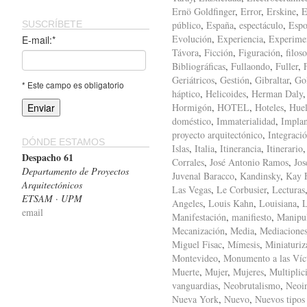
Ernö Goldfinger
,
Error
,
Erskine
,
E
SUSCRÍBETE
público
,
España
,
espectáculo
,
Espo
Evolución
,
Experiencia
,
Experime
E-mail:*
Távora
,
Ficción
,
Figuración
,
filoso
Bibliográficas
,
Fullaondo
,
Fuller
,
Geriátricos
,
Gestión
,
Gibraltar
,
Gol
* Este campo es obligatorio
háptico
,
Helicoides
,
Herman Daly
Hormigón
,
HOTEL
,
Hoteles
,
Huel
doméstico
,
Immaterialidad
,
Implan
proyecto arquitectónico
,
Integraci
DÓNDE ESTAMOS
Islas
,
Italia
,
Itinerancia
,
Itinerario
Despacho 61
Corrales
,
José Antonio Ramos
,
Jos
Departamento de Proyectos
Juvenal Baracco
,
Kandinsky
,
Kay F
Arquitectónicos
Las Vegas
,
Le Corbusier
,
Lecturas
ETSAM · UPM
Angeles
,
Louis Kahn
,
Louisiana
,
L
email
Manifestación
,
manifiesto
,
Manipu
Mecanización
,
Media
,
Mediacione
Miguel Fisac
,
Mímesis
,
Miniaturiz
Montevideo
,
Monumento a las Víc
Muerte
,
Mujer
,
Mujeres
,
Multiplic
vanguardias
,
Neobrutalismo
,
Neoi
Nueva York
,
Nuevo
,
Nuevos tipos