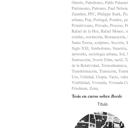
Otterlo
,
Pabellones
,
Pablo Palazue
Patrimonio
,
Patrones
,
Paul Nelson
Zumthor
,
PFC
,
Philippe Stark
,
Pic
urbana
,
Pop
,
Portugal
,
Postdoc
,
po
Primitivismo
,
Privado
,
Proceso
,
P
Rafael de la Hoz
,
Rafael Moneo
,
r
residuo
,
resolución
,
Restauración
,
Santa Teresa
,
sculpture
,
Sección
,
S
Siglo XXI
,
Simbolismo
,
Simetría
networks
,
sociología urbana
,
Sol
,
Sustracción
,
Sverre Fehn
,
tactil
,
T
de la Relatividad
,
Termodinámica
Transformación
,
Transición
,
Trans
Uso
,
Utilidad
,
Utopía
,
Vacío
,
vale
Visibilidad
,
Vivienda
,
Vivienda Co
Friedman
,
Zenu
,
Tesis en curso sobre
Borde
Título