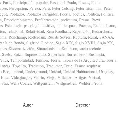
s
,
París
,
Participación popular
,
Paseo del Prado
,
Paseos
,
Patio
,
rose
,
Percepción
,
Pereza
,
Perú
,
Peter Celsing
,
Peter Eisenman
,
Peter
iegue
,
Poblados
,
Poblados Dirigidos
,
Poesía
,
poética
,
Política
,
Política
ón
,
Precolombinismo
,
Prefabricación
,
prelectura
,
Presas
,
Previ
,
os
,
Psicología
,
psicología positiva
,
public space
,
Puentes
,
Racionalismo
,
ión
,
relacional
,
Relatividad
,
Rem Koolhaas
,
Repetición
,
Researchers
,
oma
,
Ronchamp
,
Rotterdam
,
Rue de Sevres
,
Ruptura
,
Rural
,
SANAA
,
ranía de Ronda
,
Sigfried Giedion
,
Siglo XIX
,
Siglo XVIII
,
Siglo XX
,
emas
,
Sistematización
,
Situacionismo
,
Smithson
,
socio-technical
,
Suelo
,
Suiza
,
Superestudio
,
Superficie
,
Surrealismo
,
Sustancia
,
Venus
,
Temporalidad
,
Tensión
,
Teoría
,
Teoría de la Arquitectura
,
Teoria
lancas
,
Toyo Ito
,
Tradición
,
Traductor
,
Traje
,
Transdisciplinar
,
o Eco
,
umbral
,
Underground
,
Unidad
,
Unidad Habitacional
,
Urugüay
,
 Eusa
,
Videojuegos
,
Vidrio
,
Viejo
,
Villanova Artigas
,
Virtual
,
 Shu
,
Wells Coates
,
Wittgenstein
,
Wittgenstien
,
Wohlert
,
Yona
Autor
Director