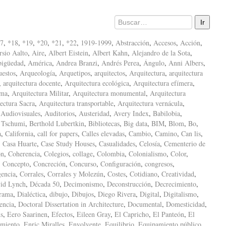
7
,
*18
,
*19
,
*20
,
*21
,
*22
,
1919-1999
,
Abstracción
,
Accesos
,
Acción
,
sio Aalto
,
Aire
,
Albert Eistein
,
Albert Kahn
,
Alejandro de la Sota
,
igüedad
,
América
,
Andrea Branzi
,
Andrés Perea
,
Ángulo
,
Anni Albers
,
uestos
,
Arqueología
,
Arquetipos
,
arquitectos
,
Arquitectura
,
arquitectura
,
arquitectura docente
,
Arquitectura ecológica
,
Arquitectura efímera
,
ima
,
Arquitectura Militar
,
Arquitectura monumental
,
Arquitectura
ectura Sacra
,
Arquitectura transportable
,
Arquitectura vernácula
,
,
Audiovisuales
,
Auditorios
,
Austeridad
,
Avery Index
,
Babilobia
,
 Tschumi
,
Berthold Lubertkin
,
Bibliotecas
,
Big data
,
BIM
,
Blom
,
Bo
,
a
,
California
,
call for papers
,
Calles elevadas
,
Cambio
,
Camino
,
Can lis
,
,
Casa Huarte
,
Case Study Houses
,
Casualidades
,
Celosía
,
Cementerio de
ón
,
Coherencia
,
Colegios
,
collage
,
Colombia
,
Colonialismo
,
Color
,
,
Concepto
,
Concreción
,
Concurso
,
Configuración
,
congresos
,
encia
,
Corrales
,
Corrales y Molezún
,
Costes
,
Cotidiano
,
Creatividad
,
id Lynch
,
Década 50
,
Decimonismo
,
Deconstrucción
,
Decrecimiento
,
rama
,
Dialéctica
,
dibujo
,
Dibujos
,
Diego Rivera
,
Digital
,
Digitalismo
,
encia
,
Doctoral Dissertation in Architecture
,
Documental
,
Domesticidad
,
s
,
Eero Saarinen
,
Efectos
,
Eileen Gray
,
El Capricho
,
El Panteón
,
El
amiento
,
Enric Miralles
,
Envolvente
,
Equilibrio
,
Equipamiento público
,