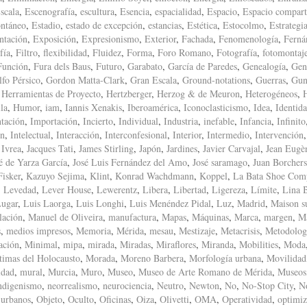
scala
,
Escenografía
,
escultura
,
Esencia
,
espacialidad
,
Espacio
,
Espacio compart
ntáneo
,
Estadio
,
estado de excepción
,
estancias
,
Estética
,
Estocolmo
,
Estrategi
ntación
,
Exposición
,
Expresionismo
,
Exterior
,
Fachada
,
Fenomenología
,
Ferná
fía
,
Filtro
,
flexibilidad
,
Fluidez
,
Forma
,
Foro Romano
,
Fotografía
,
fotomontaj
Función
,
Fura dels Baus
,
Futuro
,
Garabato
,
García de Paredes
,
Genealogía
,
Gen
fo Pérsico
,
Gordon Matta-Clark
,
Gran Escala
,
Ground-notations
,
Guerras
,
Gun
,
Herramientas de Proyecto
,
Hertzberger
,
Herzog & de Meuron
,
Heterogéneos
,
la
,
Humor
,
iam
,
Iannis Xenakis
,
Iberoamérica
,
Iconoclasticismo
,
Idea
,
Identid
tación
,
Importación
,
Incierto
,
Individual
,
Industria
,
inefable
,
Infancia
,
Infinito
ón
,
Intelectual
,
Interacción
,
Interconfesional
,
Interior
,
Intermedio
,
Intervención
,
Ivrea
,
Jacques Tati
,
James Stirling
,
Japón
,
Jardines
,
Javier Carvajal
,
Jean Eugè
é de Yarza García
,
José Luis Fernández del Amo
,
José saramago
,
Juan Borchers
isker
,
Kazuyo Sejima
,
Klint
,
Konrad Wachdmann
,
Koppel
,
La Bata Shoe Com
,
Levedad
,
Lever House
,
Lewerentz
,
Libera
,
Libertad
,
Ligereza
,
Límite
,
Lina 
ugar
,
Luis Laorga
,
Luis Longhi
,
Luis Menéndez Pidal
,
Luz
,
Madrid
,
Maison s
lación
,
Manuel de Oliveira
,
manufactura
,
Mapas
,
Máquinas
,
Marca
,
margen
,
M
s
,
medios impresos
,
Memoria
,
Mérida
,
mesau
,
Mestizaje
,
Metacrisis
,
Metodolog
ación
,
Minimal
,
mipa
,
mirada
,
Miradas
,
Miraflores
,
Miranda
,
Mobilities
,
Moda
timas del Holocausto
,
Morada
,
Moreno Barbera
,
Morfología urbana
,
Movilidad
idad
,
mural
,
Murcia
,
Muro
,
Museo
,
Museo de Arte Romano de Mérida
,
Museos
ndigenismo
,
neorrealismo
,
neurociencia
,
Neutro
,
Newton
,
No
,
No-Stop City
,
N
 urbanos
,
Objeto
,
Oculto
,
Oficinas
,
Oiza
,
Olivetti
,
OMA
,
Operatividad
,
optimiz