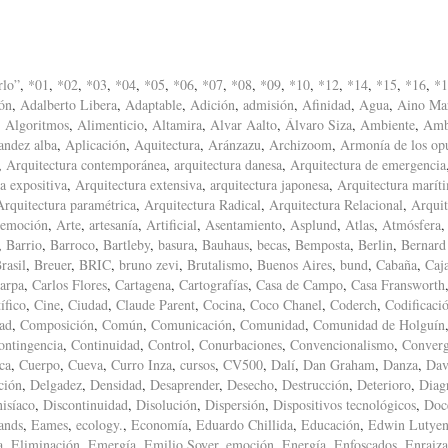
rlo”
,
*01
,
*02
,
*03
,
*04
,
*05
,
*06
,
*07
,
*08
,
*09
,
*10
,
*12
,
*14
,
*15
,
*16
,
*1
ón
,
Adalberto Libera
,
Adaptable
,
Adición
,
admisión
,
Afinidad
,
Agua
,
Aino Mar
,
Algoritmos
,
Alimenticio
,
Altamira
,
Alvar Aalto
,
Álvaro Siza
,
Ambiente
,
Amb
andez alba
,
Aplicación
,
Aquitectura
,
Aránzazu
,
Archizoom
,
Armonía de los op
,
Arquitectura contemporánea
,
arquitectura danesa
,
Arquitectura de emergencia
a expositiva
,
Arquitectura extensiva
,
arquitectura japonesa
,
Arquitectura marít
Arquitectura paramétrica
,
Arquitectura Radical
,
Arquitectura Relacional
,
Arquit
 emoción
,
Arte
,
artesanía
,
Artificial
,
Asentamiento
,
Asplund
,
Atlas
,
Atmósfera
,
Barrio
,
Barroco
,
Bartleby
,
basura
,
Bauhaus
,
becas
,
Bemposta
,
Berlin
,
Bernard
rasil
,
Breuer
,
BRIC
,
bruno zevi
,
Brutalismo
,
Buenos Aires
,
bund
,
Cabaña
,
Caj
arpa
,
Carlos Flores
,
Cartagena
,
Cartografías
,
Casa de Campo
,
Casa Fransworth
ífico
,
Cine
,
Ciudad
,
Claude Parent
,
Cocina
,
Coco Chanel
,
Coderch
,
Codificaci
ad
,
Composición
,
Común
,
Comunicación
,
Comunidad
,
Comunidad de Holguín
ontingencia
,
Continuidad
,
Control
,
Conurbaciones
,
Convencionalismo
,
Converg
ca
,
Cuerpo
,
Cueva
,
Curro Inza
,
cursos
,
CV500
,
Dalí
,
Dan Graham
,
Danza
,
Dav
ción
,
Delgadez
,
Densidad
,
Desaprender
,
Desecho
,
Destrucción
,
Deterioro
,
Diag
isíaco
,
Discontinuidad
,
Disolución
,
Dispersión
,
Dispositivos tecnológicos
,
Doc
ands
,
Eames
,
ecology.
,
Economía
,
Eduardo Chillida
,
Educación
,
Edwin Lutyen
a
,
Eliminación
,
Emergía
,
Emilio Soyer
,
emoción
,
Energía
,
Enfoscados
,
Enraiz