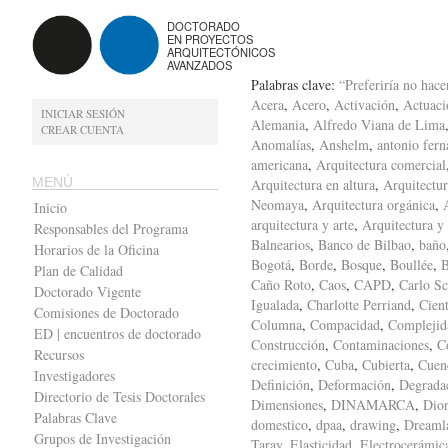
DOCTORADO
EN PROYECTOS
ARQUITECTÓNICOS
AVANZADOS
Palabras clave:
“Preferiría no hace
Acera
,
Acero
,
Activación
,
Actuaci
INICIAR SESIÓN
Alemania
,
Alfredo Viana de Lima
CREAR CUENTA
Anomalías
,
Anshelm
,
antonio fern
americana
,
Arquitectura comercial
MENÚ
Arquitectura en altura
,
Arquitectur
Neomaya
,
Arquitectura orgánica
,
Inicio
arquitectura y arte
,
Arquitectura y
Responsables del Programa
Balnearios
,
Banco de Bilbao
,
baño
Horarios de la Oficina
Bogotá
,
Borde
,
Bosque
,
Boullée
,
B
Plan de Calidad
Caño Roto
,
Caos
,
CAPD
,
Carlo Sc
Doctorado Vigente
Igualada
,
Charlotte Perriand
,
Cient
Comisiones de Doctorado
Columna
,
Compacidad
,
Complejid
ED | encuentros de doctorado
Construcción
,
Contaminaciones
,
C
Recursos
crecimiento
,
Cuba
,
Cubierta
,
Cuen
Investigadores
Definición
,
Deformación
,
Degrada
Directorio de Tesis Doctorales
Dimensiones
,
DINAMARCA
,
Dion
Palabras Clave
domestico
,
dpaa
,
drawing
,
Dreaml
Grupos de Investigación
Taray
,
Elasticidad
,
Electrocerámic