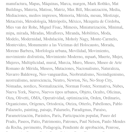
manufactura
,
Mapas
,
Máquinas
,
Marca
,
margen
,
Mark Rothko
,
Mat
Buildings
,
Materia
,
Matisse
,
Matriz
,
Max Bill
,
Mecanización
,
Media
,
Mediaciones
,
medios impresos
,
Memoria
,
Mérida
,
mesau
,
Mestizaje
,
Metacrisis
,
Metodología
,
Metrópolis
,
México
,
Mezquita de Córdoba
,
Mies van der Rohe
,
Miguel Fisac
,
Mímesis
,
Miniaturización
,
Minimal
,
mipa
,
mirada
,
Miradas
,
Miraflores
,
Miranda
,
Mobilities
,
Moda
,
Modelo
,
Modernidad
,
Modulación
,
Moholy Nagy
,
Monte-Carmelo
,
Montevideo
,
Monumento a las Víctimas del Holocausto
,
Morada
,
Moreno Barbera
,
Morfología urbana
,
Movilidad
,
Movimiento
,
movimiento disfrutista
,
Movimiento Moderno
,
mpaa6
,
Muerte
,
Mujer
,
Mujeres
,
Multiplicidad
,
mural
,
Murcia
,
Muro
,
Museo
,
Museo de Arte
Romano de Mérida
,
Museos
,
Mutaciones
,
Nacionalismo
,
Naturaleza
,
Navarro Baldeweg
,
Neo-vanguardias
,
Neobrutalismo
,
Neoindigenismo
,
neorrealismo
,
neurociencia
,
Neutro
,
Newton
,
No
,
No-Stop City
,
Nómadas
,
nordico
,
Normalización
,
Norman Foster
,
Normativa
,
Nubes
,
Nueva York
,
Nuevo
,
Nuevos tipos urbanos
,
Objeto
,
Oculto
,
Oficinas
,
Oiza
,
Olivetti
,
OMA
,
Operatividad
,
optimización
,
Orden
,
Ordinario
,
Organicismo
,
Orígenes
,
Ortodoxia
,
Oteiza
,
Otterlo
,
Pabellones
,
Pablo
Palazuelo
,
painting
,
paisaje
,
Palazuelo
,
Paradigmas
,
Paraíso
,
Parametrización
,
Parásitos
,
París
,
Participación popular
,
Paseo del
Prado
,
Paseos
,
Patio
,
Patrimonio
,
Patrones
,
Paul Nelson
,
Paulo Mendes
da Rocha
,
pavimento
,
Pedagogía
,
Pendiente de aprobación
,
Penrose
,