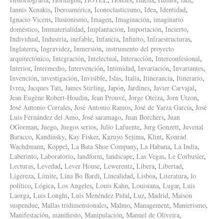
Iannis Xenakis
,
Iberoamérica
,
Iconoclasticismo
,
Idea
,
Identidad
,
Ignacio Vicens
,
Ilusionismo
,
Imagen
,
Imaginación
,
imaginario
doméstico
,
Immaterialidad
,
Implantación
,
Importación
,
Incierto
,
Individual
,
Industria
,
inefable
,
Infancia
,
Infinito
,
Infraestructuras
,
Inglaterra
,
Ingravidez
,
Inmersión
,
instrumento del proyecto
arquitectónico
,
Integración
,
Intelectual
,
Interacción
,
Interconfesional
,
Interior
,
Intermedio
,
Intervención
,
Intimidad
,
Invariación
,
Invariantes
,
Invención
,
investigación
,
Invisible
,
Islas
,
Italia
,
Itinerancia
,
Itinerario
,
Ivrea
,
Jacques Tati
,
James Stirling
,
Japón
,
Jardines
,
Javier Carvajal
,
Jean Eugène Robert-Houdin
,
Jean Prouvé
,
Jorge Oteiza
,
Jorn Utzon
,
José Antonio Corrales
,
José Antonio Ramos
,
José de Yarza García
,
José
Luis Fernández del Amo
,
José saramago
,
Juan Borchers
,
Juan
OGorman
,
Juego
,
Juegos serios
,
Julio Lafuente
,
Jurg Gonzett
,
Juvenal
Baracco
,
Kandinsky
,
Kay Fisker
,
Kazuyo Sejima
,
Klint
,
Konrad
Wachdmann
,
Koppel
,
La Bata Shoe Company
,
La Habana
,
La India
,
Laberinto
,
Laboratorio
,
landform
,
landscape
,
Las Vegas
,
Le Corbusier
,
Lecturas
,
Levedad
,
Lever House
,
Lewerentz
,
Libera
,
Libertad
,
Ligereza
,
Límite
,
Lina Bo Bardi
,
Linealidad
,
Lisboa
,
Literatura
,
lo
político
,
Lógica
,
Los Angeles
,
Louis Kahn
,
Louisiana
,
Lugar
,
Luis
Laorga
,
Luis Longhi
,
Luis Menéndez Pidal
,
Luz
,
Madrid
,
Maison
suspendue
,
Mallas tridimensionales
,
Malmo
,
Management
,
Manierismo
,
Manifestación
,
manifiesto
,
Manipulación
,
Manuel de Oliveira
,