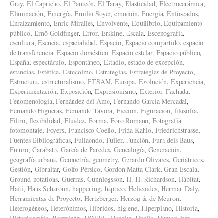
Gray
,
El Capricho
,
El Panteón
,
El Taray
,
Elasticidad
,
Electrocerámica
,
Eliminación
,
Emergía
,
Emilio Soyer
,
emoción
,
Energía
,
Enfoscados
,
Enraizamiento
,
Enric Miralles
,
Envolvente
,
Equilibrio
,
Equipamiento
público
,
Ernö Goldfinger
,
Error
,
Erskine
,
Escala
,
Escenografía
,
escultura
,
Esencia
,
espacialidad
,
Espacio
,
Espacio compartido
,
espacio
de transferencia
,
Espacio doméstico
,
Espacio estelar
,
Espacio público
,
España
,
espectáculo
,
Espontáneo
,
Estadio
,
estado de excepción
,
estancias
,
Estética
,
Estocolmo
,
Estrategias
,
Estrategias de Proyecto
,
Estructura
,
estructuralismo
,
ETSAM
,
Europa
,
Evolución
,
Experiencia
,
Experimentación
,
Exposición
,
Expresionismo
,
Exterior
,
Fachada
,
Fenomenología
,
Fernández del Amo
,
Fernando García Mercadal
,
Fernando Higueras
,
Fernando Távora
,
Ficción
,
Figuración
,
filosofía
,
Filtro
,
flexibilidad
,
Fluidez
,
Forma
,
Foro Romano
,
Fotografía
,
fotomontaje
,
Foyers
,
Francisco Coello
,
Frida Kahlo
,
Friedrichstrasse
,
Fuentes Bibliográficas
,
Fullaondo
,
Fuller
,
Función
,
Fura dels Baus
,
Futuro
,
Garabato
,
García de Paredes
,
Genealogía
,
Generación
,
geografía urbana
,
Geometría
,
geometry
,
Gerardo Olivares
,
Geriátricos
,
Gestión
,
Gibraltar
,
Golfo Pérsico
,
Gordon Matta-Clark
,
Gran Escala
,
Ground-notations
,
Guerras
,
Gunnløgsson
,
H. H. Richardson
,
Hábitat
,
Haití
,
Hans Scharoun
,
happening
,
háptico
,
Helicoides
,
Herman Daly
,
Herramientas de Proyecto
,
Hertzberger
,
Herzog & de Meuron
,
Heterogéneos
,
Heterónimos
,
Híbridos
,
higiene
,
Hiperplano
,
Historia
,
Historiografía
,
Hormigón
,
HOTEL
,
Hoteles
,
Huella
,
Humor
,
iam
,