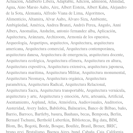
Actuación
,
Adalberto Libera
,
Adaptable
,
Adición
,
admisión
,
Afinidad
,
Agua
,
Aino Marsio Aalto
,
Aire
,
Albert Eistein
,
Albert Kahn
,
Alejandro
de la Sota
,
Alemania
,
Alfredo Viana de Lima
,
Algoritmos
,
Alimenticio
,
Altamira
,
Alvar Aalto
,
Álvaro Siza
,
Ambiente
,
Ambigüedad
,
América
,
Andrea Branzi
,
Andrés Perea
,
Ángulo
,
Anni
Albers
,
Anomalías
,
Anshelm
,
antonio fernandez alba
,
Aplicación
,
Aquitectura
,
Aránzazu
,
Archizoom
,
Armonía de los opuestos
,
Arqueología
,
Arquetipos
,
arquitectos
,
Arquitectura
,
arquitectura
americana
,
Arquitectura comercial
,
Arquitectura contemporánea
,
arquitectura danesa
,
Arquitectura de emergencia
,
arquitectura docente
,
Arquitectura ecológica
,
Arquitectura efímera
,
Arquitectura en altura
,
Arquitectura expositiva
,
Arquitectura extensiva
,
arquitectura japonesa
,
Arquitectura marítima
,
Arquitectura Militar
,
Arquitectura monumental
,
Arquitectura Neomaya
,
Arquitectura orgánica
,
Arquitectura
paramétrica
,
Arquitectura Radical
,
Arquitectura Relacional
,
Arquitectura Sacra
,
Arquitectura transportable
,
Arquitectura vernácula
,
arquitectura y arte
,
Arquitectura y emoción
,
Arte
,
artesanía
,
Artificial
,
Asentamiento
,
Asplund
,
Atlas
,
Atmósfera
,
Audiovisuales
,
Auditorios
,
Austeridad
,
Avery Index
,
Babilobia
,
Balnearios
,
Banco de Bilbao
,
baño
,
Barrio
,
Barroco
,
Bartleby
,
basura
,
Bauhaus
,
becas
,
Bemposta
,
Berlin
,
Bernard Tschumi
,
Berthold Lubertkin
,
Bibliotecas
,
Big data
,
BIM
,
Blom
,
Bo
,
Bogotá
,
Borde
,
Bosque
,
Boullée
,
Brasil
,
Breuer
,
BRIC
,
bruno zevi
,
Brutalismo
,
Buenos Aires
,
bund
,
Cabaña
,
Caja
,
California
,