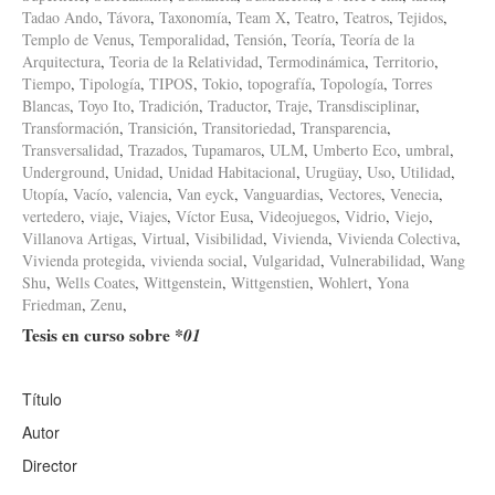
Tadao Ando
,
Távora
,
Taxonomía
,
Team X
,
Teatro
,
Teatros
,
Tejidos
,
Templo de Venus
,
Temporalidad
,
Tensión
,
Teoría
,
Teoría de la
Arquitectura
,
Teoria de la Relatividad
,
Termodinámica
,
Territorio
,
Tiempo
,
Tipología
,
TIPOS
,
Tokio
,
topografía
,
Topología
,
Torres
Blancas
,
Toyo Ito
,
Tradición
,
Traductor
,
Traje
,
Transdisciplinar
,
Transformación
,
Transición
,
Transitoriedad
,
Transparencia
,
Transversalidad
,
Trazados
,
Tupamaros
,
ULM
,
Umberto Eco
,
umbral
,
Underground
,
Unidad
,
Unidad Habitacional
,
Urugüay
,
Uso
,
Utilidad
,
Utopía
,
Vacío
,
valencia
,
Van eyck
,
Vanguardias
,
Vectores
,
Venecia
,
vertedero
,
viaje
,
Viajes
,
Víctor Eusa
,
Videojuegos
,
Vidrio
,
Viejo
,
Villanova Artigas
,
Virtual
,
Visibilidad
,
Vivienda
,
Vivienda Colectiva
,
Vivienda protegida
,
vivienda social
,
Vulgaridad
,
Vulnerabilidad
,
Wang
Shu
,
Wells Coates
,
Wittgenstein
,
Wittgenstien
,
Wohlert
,
Yona
Friedman
,
Zenu
,
Tesis en curso sobre
*01
Título
Autor
Director