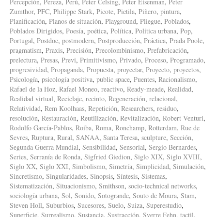
Percepción
,
Pereza
,
Perú
,
Peter Celsing
,
Peter Eisenman
,
Peter
Zumthor
,
PFC
,
Philippe Stark
,
Picote
,
Pietila
,
Piñero
,
pintura
,
Planificación
,
Planos de situación
,
Playground
,
Pliegue
,
Poblados
,
Poblados Dirigidos
,
Poesía
,
poética
,
Política
,
Política urbana
,
Pop
,
Portugal
,
Postdoc
,
postmodern
,
Postproducción
,
Práctica
,
Prada Poole
,
pragmatism
,
Praxis
,
Precisión
,
Precolombinismo
,
Prefabricación
,
prelectura
,
Presas
,
Previ
,
Primitivismo
,
Privado
,
Proceso
,
Programado
,
progresividad
,
Propaganda
,
Propuesta
,
proyectar
,
Proyecto
,
proyectos
,
Psicología
,
psicología positiva
,
public space
,
Puentes
,
Racionalismo
,
Rafael de la Hoz
,
Rafael Moneo
,
reactivo
,
Ready-meade
,
Realidad
,
Realidad virtual
,
Reciclaje
,
recinto
,
Regeneración
,
relacional
,
Relatividad
,
Rem Koolhaas
,
Repetición
,
Researchers
,
residuo
,
resolución
,
Restauración
,
Reutilización
,
Revitalización
,
Robert Venturi
,
Rodolfo García-Pablos
,
Roiba
,
Roma
,
Ronchamp
,
Rotterdam
,
Rue de
Sevres
,
Ruptura
,
Rural
,
SANAA
,
Santa Teresa
,
sculpture
,
Sección
,
Segunda Guerra Mundial
,
Sensibilidad
,
Sensorial
,
Sergio Bernardes
,
Series
,
Serranía de Ronda
,
Sigfried Giedion
,
Siglo XIX
,
Siglo XVIII
,
Siglo XX
,
Siglo XXI
,
Simbolismo
,
Simetría
,
Simplicidad
,
Simulación
,
Sincretismo
,
Singularidades
,
Sinopsis
,
Síntesis
,
Sistemas
,
Sistematización
,
Situacionismo
,
Smithson
,
socio-technical networks
,
sociología urbana
,
Sol
,
Sonido
,
Sotogrande
,
Souto de Moura
,
Stam
,
Steven Holl
,
Suburbios
,
Sucesores
,
Suelo
,
Suiza
,
Superestudio
,
Superficie
,
Surrealismo
,
Sustancia
,
Sustracción
,
Sverre Fehn
,
tactil
,