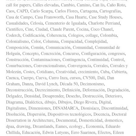
call for papers
,
Calles elevadas
,
Cambio
,
Camino
,
Can lis
,
Caño Roto
,
Caos
,
CAPD
,
Carlo Scarpa
,
Carlos Flores
,
Cartagena
,
Cartografías
,
Casa de Campo
,
Casa Fransworth
,
Casa Huarte
,
Case Study Houses
,
Casualidades
,
Celosía
,
Cementerio de Igualada
,
Charlotte Perriand
,
Científico
,
Cine
,
Ciudad
,
Claude Parent
,
Cocina
,
Coco Chanel
,
Coderch
,
Codificación
,
Coherencia
,
Colegios
,
collage
,
Colombia
,
Colonialismo
,
Color
,
Columna
,
Compacidad
,
Complejidad
,
Composición
,
Común
,
Comunicación
,
Comunidad
,
Comunidad de
Holguín
,
Concepto
,
Concreción
,
Concurso
,
Configuración
,
congresos
,
Construcción
,
Contaminaciones
,
Contingencia
,
Continuidad
,
Control
,
Conurbaciones
,
Convencionalismo
,
Convergencia
,
Corrales
,
Corrales y
Molezún
,
Costes
,
Cotidiano
,
Creatividad
,
crecimiento
,
Cuba
,
Cubierta
,
Cuenca
,
Cuerpo
,
Cueva
,
Curro Inza
,
cursos
,
CV500
,
Dalí
,
Dan
Graham
,
Danza
,
David Lynch
,
Década 50
,
Decimonismo
,
Deconstrucción
,
Decrecimiento
,
Definición
,
Deformación
,
Degradación
,
Delgadez
,
Densidad
,
Desaprender
,
Desecho
,
Destrucción
,
Deterioro
,
Diagrama
,
Dialéctica
,
dibujo
,
Dibujos
,
Diego Rivera
,
Digital
,
Digitalismo
,
Dimensiones
,
DINAMARCA
,
Dionisíaco
,
Discontinuidad
,
Disolución
,
Dispersión
,
Dispositivos tecnológicos
,
Docencia
,
Doctoral
Dissertation in Architecture
,
Documental
,
Domesticidad
,
domestico
,
dpaa
,
drawing
,
Dreamlands
,
Eames
,
ecology.
,
Economía
,
Eduardo
Chillida
,
Educación
,
Edwin Lutyens
,
Eero Saarinen
,
Efectos
,
Eileen