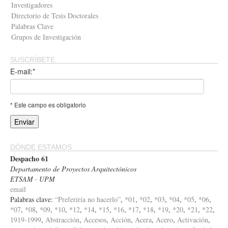
Investigadores
Directorio de Tesis Doctorales
Palabras Clave
Grupos de Investigación
SUSCRÍBETE
E-mail:*
* Este campo es obligatorio
DÓNDE ESTAMOS
Despacho 61
Departamento de Proyectos Arquitectónicos
ETSAM · UPM
email
Palabras clave:
“Preferiría no hacerlo”
,
*01
,
*02
,
*03
,
*04
,
*05
,
*06
,
*07
,
*08
,
*09
,
*10
,
*12
,
*14
,
*15
,
*16
,
*17
,
*18
,
*19
,
*20
,
*21
,
*22
,
1919-1999
,
Abstracción
,
Accesos
,
Acción
,
Acera
,
Acero
,
Activación
,