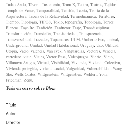
Tadao Ando
,
Távora
,
Taxonomía
,
Team X
,
Teatro
,
Teatros
,
Tejidos
,
Templo de Venus
,
Temporalidad
,
Tensión
,
Teoría
,
Teoría de la
Arquitectura
,
Teoria de la Relatividad
,
Termodinámica
,
Territorio
,
Tiempo
,
Tipología
,
TIPOS
,
Tokio
,
topografía
,
Topología
,
Torres
Blancas
,
Toyo Ito
,
Tradición
,
Traductor
,
Traje
,
Transdisciplinar
,
Transformación
,
Transición
,
Transitoriedad
,
Transparencia
,
Transversalidad
,
Trazados
,
Tupamaros
,
ULM
,
Umberto Eco
,
umbral
,
Underground
,
Unidad
,
Unidad Habitacional
,
Urugüay
,
Uso
,
Utilidad
,
Utopía
,
Vacío
,
valencia
,
Van eyck
,
Vanguardias
,
Vectores
,
Venecia
,
vertedero
,
viaje
,
Viajes
,
Víctor Eusa
,
Videojuegos
,
Vidrio
,
Viejo
,
Villanova Artigas
,
Virtual
,
Visibilidad
,
Vivienda
,
Vivienda Colectiva
,
Vivienda protegida
,
vivienda social
,
Vulgaridad
,
Vulnerabilidad
,
Wang
Shu
,
Wells Coates
,
Wittgenstein
,
Wittgenstien
,
Wohlert
,
Yona
Friedman
,
Zenu
,
Tesis en curso sobre
Blom
Título
Autor
Director