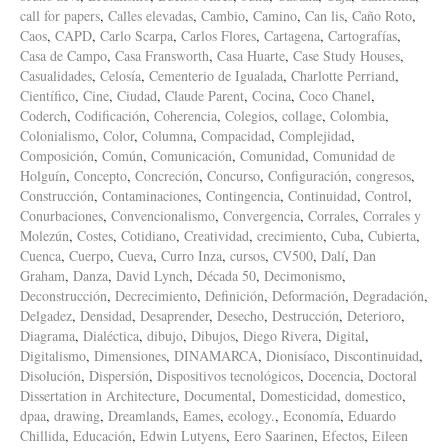
call for papers
,
Calles elevadas
,
Cambio
,
Camino
,
Can lis
,
Caño Roto
,
Caos
,
CAPD
,
Carlo Scarpa
,
Carlos Flores
,
Cartagena
,
Cartografías
,
Casa de Campo
,
Casa Fransworth
,
Casa Huarte
,
Case Study Houses
,
Casualidades
,
Celosía
,
Cementerio de Igualada
,
Charlotte Perriand
,
Científico
,
Cine
,
Ciudad
,
Claude Parent
,
Cocina
,
Coco Chanel
,
Coderch
,
Codificación
,
Coherencia
,
Colegios
,
collage
,
Colombia
,
Colonialismo
,
Color
,
Columna
,
Compacidad
,
Complejidad
,
Composición
,
Común
,
Comunicación
,
Comunidad
,
Comunidad de
Holguín
,
Concepto
,
Concreción
,
Concurso
,
Configuración
,
congresos
,
Construcción
,
Contaminaciones
,
Contingencia
,
Continuidad
,
Control
,
Conurbaciones
,
Convencionalismo
,
Convergencia
,
Corrales
,
Corrales y
Molezún
,
Costes
,
Cotidiano
,
Creatividad
,
crecimiento
,
Cuba
,
Cubierta
,
Cuenca
,
Cuerpo
,
Cueva
,
Curro Inza
,
cursos
,
CV500
,
Dalí
,
Dan
Graham
,
Danza
,
David Lynch
,
Década 50
,
Decimonismo
,
Deconstrucción
,
Decrecimiento
,
Definición
,
Deformación
,
Degradación
,
Delgadez
,
Densidad
,
Desaprender
,
Desecho
,
Destrucción
,
Deterioro
,
Diagrama
,
Dialéctica
,
dibujo
,
Dibujos
,
Diego Rivera
,
Digital
,
Digitalismo
,
Dimensiones
,
DINAMARCA
,
Dionisíaco
,
Discontinuidad
,
Disolución
,
Dispersión
,
Dispositivos tecnológicos
,
Docencia
,
Doctoral
Dissertation in Architecture
,
Documental
,
Domesticidad
,
domestico
,
dpaa
,
drawing
,
Dreamlands
,
Eames
,
ecology.
,
Economía
,
Eduardo
Chillida
,
Educación
,
Edwin Lutyens
,
Eero Saarinen
,
Efectos
,
Eileen