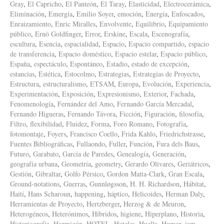
Gray
,
El Capricho
,
El Panteón
,
El Taray
,
Elasticidad
,
Electrocerámica
,
Eliminación
,
Emergía
,
Emilio Soyer
,
emoción
,
Energía
,
Enfoscados
,
Enraizamiento
,
Enric Miralles
,
Envolvente
,
Equilibrio
,
Equipamiento
público
,
Ernö Goldfinger
,
Error
,
Erskine
,
Escala
,
Escenografía
,
escultura
,
Esencia
,
espacialidad
,
Espacio
,
Espacio compartido
,
espacio
de transferencia
,
Espacio doméstico
,
Espacio estelar
,
Espacio público
,
España
,
espectáculo
,
Espontáneo
,
Estadio
,
estado de excepción
,
estancias
,
Estética
,
Estocolmo
,
Estrategias
,
Estrategias de Proyecto
,
Estructura
,
estructuralismo
,
ETSAM
,
Europa
,
Evolución
,
Experiencia
,
Experimentación
,
Exposición
,
Expresionismo
,
Exterior
,
Fachada
,
Fenomenología
,
Fernández del Amo
,
Fernando García Mercadal
,
Fernando Higueras
,
Fernando Távora
,
Ficción
,
Figuración
,
filosofía
,
Filtro
,
flexibilidad
,
Fluidez
,
Forma
,
Foro Romano
,
Fotografía
,
fotomontaje
,
Foyers
,
Francisco Coello
,
Frida Kahlo
,
Friedrichstrasse
,
Fuentes Bibliográficas
,
Fullaondo
,
Fuller
,
Función
,
Fura dels Baus
,
Futuro
,
Garabato
,
García de Paredes
,
Genealogía
,
Generación
,
geografía urbana
,
Geometría
,
geometry
,
Gerardo Olivares
,
Geriátricos
,
Gestión
,
Gibraltar
,
Golfo Pérsico
,
Gordon Matta-Clark
,
Gran Escala
,
Ground-notations
,
Guerras
,
Gunnløgsson
,
H. H. Richardson
,
Hábitat
,
Haití
,
Hans Scharoun
,
happening
,
háptico
,
Helicoides
,
Herman Daly
,
Herramientas de Proyecto
,
Hertzberger
,
Herzog & de Meuron
,
Heterogéneos
,
Heterónimos
,
Híbridos
,
higiene
,
Hiperplano
,
Historia
,
Historiografía
,
Hormigón
,
HOTEL
,
Hoteles
,
Huella
,
Humor
,
iam
,