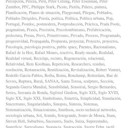
Percepción
,
Pereza
,
Perú
,
Peter Celsing
,
Peter Eisenman
,
Peter
Zumthor
,
PFC
,
Philippe Stark
,
Picote
,
Pietila
,
Piñero
,
pintura
,
Planificación
,
Planos de situación
,
Playground
,
Pliegue
,
Poblados
,
Poblados Dirigidos
,
Poesía
,
poética
,
Política
,
Política urbana
,
Pop
,
Portugal
,
Postdoc
,
postmodern
,
Postproducción
,
Práctica
,
Prada Poole
,
pragmatism
,
Praxis
,
Precisión
,
Precolombinismo
,
Prefabricación
,
prelectura
,
Presas
,
Previ
,
Primitivismo
,
Privado
,
Proceso
,
Programado
,
progresividad
,
Propaganda
,
Propuesta
,
proyectar
,
Proyecto
,
proyectos
,
Psicología
,
psicología positiva
,
public space
,
Puentes
,
Racionalismo
,
Rafael de la Hoz
,
Rafael Moneo
,
reactivo
,
Ready-meade
,
Realidad
,
Realidad virtual
,
Reciclaje
,
recinto
,
Regeneración
,
relacional
,
Relatividad
,
Rem Koolhaas
,
Repetición
,
Researchers
,
residuo
,
resolución
,
Restauración
,
Reutilización
,
Revitalización
,
Robert Venturi
,
Rodolfo García-Pablos
,
Roiba
,
Roma
,
Ronchamp
,
Rotterdam
,
Rue de
Sevres
,
Ruptura
,
Rural
,
SANAA
,
Santa Teresa
,
sculpture
,
Sección
,
Segunda Guerra Mundial
,
Sensibilidad
,
Sensorial
,
Sergio Bernardes
,
Series
,
Serranía de Ronda
,
Sigfried Giedion
,
Siglo XIX
,
Siglo XVIII
,
Siglo XX
,
Siglo XXI
,
Simbolismo
,
Simetría
,
Simplicidad
,
Simulación
,
Sincretismo
,
Singularidades
,
Sinopsis
,
Síntesis
,
Sistemas
,
Sistematización
,
Situacionismo
,
Smithson
,
socio-technical networks
,
sociología urbana
,
Sol
,
Sonido
,
Sotogrande
,
Souto de Moura
,
Stam
,
Steven Holl
,
Suburbios
,
Sucesores
,
Suelo
,
Suiza
,
Superestudio
,
Superficie
,
Surrealismo
,
Sustancia
,
Sustracción
,
Sverre Fehn
,
tactil
,