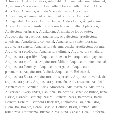
Actuación
,
Adalberto Libera
,
Adaptable
,
Adición
,
admisión
,
Afinidad
,
Agua
,
Aino Marsio Aalto
,
Aire
,
Albert Eistein
,
Albert Kahn
,
Alejandro
de la Sota
,
Alemania
,
Alfredo Viana de Lima
,
Algoritmos
,
Alimenticio
,
Altamira
,
Alvar Aalto
,
Álvaro Siza
,
Ambiente
,
Ambigüedad
,
América
,
Andrea Branzi
,
Andrés Perea
,
Ángulo
,
Anni
Albers
,
Anomalías
,
Anshelm
,
antonio fernandez alba
,
Aplicación
,
Aquitectura
,
Aránzazu
,
Archizoom
,
Armonía de los opuestos
,
Arqueología
,
Arquetipos
,
arquitectos
,
Arquitectura
,
arquitectura
americana
,
Arquitectura comercial
,
Arquitectura contemporánea
,
arquitectura danesa
,
Arquitectura de emergencia
,
arquitectura docente
,
Arquitectura ecológica
,
Arquitectura efímera
,
Arquitectura en altura
,
Arquitectura expositiva
,
Arquitectura extensiva
,
arquitectura japonesa
,
Arquitectura marítima
,
Arquitectura Militar
,
Arquitectura monumental
,
Arquitectura Neomaya
,
Arquitectura orgánica
,
Arquitectura
paramétrica
,
Arquitectura Radical
,
Arquitectura Relacional
,
Arquitectura Sacra
,
Arquitectura transportable
,
Arquitectura vernácula
,
arquitectura y arte
,
Arquitectura y emoción
,
Arte
,
artesanía
,
Artificial
,
Asentamiento
,
Asplund
,
Atlas
,
Atmósfera
,
Audiovisuales
,
Auditorios
,
Austeridad
,
Avery Index
,
Babilobia
,
Balnearios
,
Banco de Bilbao
,
baño
,
Barrio
,
Barroco
,
Bartleby
,
basura
,
Bauhaus
,
becas
,
Bemposta
,
Berlin
,
Bernard Tschumi
,
Berthold Lubertkin
,
Bibliotecas
,
Big data
,
BIM
,
Blom
,
Bo
,
Bogotá
,
Borde
,
Bosque
,
Boullée
,
Brasil
,
Breuer
,
BRIC
,
bruno zevi
,
Brutalismo
,
Buenos Aires
,
bund
,
Cabaña
,
Caja
,
California
,