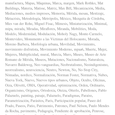
manufactura
,
Mapas
,
Máquinas
,
Marca
,
margen
,
Mark Rothko
,
Mat
Buildings
,
Materia
,
Matisse
,
Matriz
,
Max Bill
,
Mecanización
,
Media
,
Mediaciones
,
medios impresos
,
Memoria
,
Mérida
,
mesau
,
Mestizaje
,
Metacrisis
,
Metodología
,
Metrópolis
,
México
,
Mezquita de Córdoba
,
Mies van der Rohe
,
Miguel Fisac
,
Mímesis
,
Miniaturización
,
Minimal
,
mipa
,
mirada
,
Miradas
,
Miraflores
,
Miranda
,
Mobilities
,
Moda
,
Modelo
,
Modernidad
,
Modulación
,
Moholy Nagy
,
Monte-Carmelo
,
Montevideo
,
Monumento a las Víctimas del Holocausto
,
Morada
,
Moreno Barbera
,
Morfología urbana
,
Movilidad
,
Movimiento
,
movimiento disfrutista
,
Movimiento Moderno
,
mpaa6
,
Muerte
,
Mujer
,
Mujeres
,
Multiplicidad
,
mural
,
Murcia
,
Muro
,
Museo
,
Museo de Arte
Romano de Mérida
,
Museos
,
Mutaciones
,
Nacionalismo
,
Naturaleza
,
Navarro Baldeweg
,
Neo-vanguardias
,
Neobrutalismo
,
Neoindigenismo
,
neorrealismo
,
neurociencia
,
Neutro
,
Newton
,
No
,
No-Stop City
,
Nómadas
,
nordico
,
Normalización
,
Norman Foster
,
Normativa
,
Nubes
,
Nueva York
,
Nuevo
,
Nuevos tipos urbanos
,
Objeto
,
Oculto
,
Oficinas
,
Oiza
,
Olivetti
,
OMA
,
Operatividad
,
optimización
,
Orden
,
Ordinario
,
Organicismo
,
Orígenes
,
Ortodoxia
,
Oteiza
,
Otterlo
,
Pabellones
,
Pablo
Palazuelo
,
painting
,
paisaje
,
Palazuelo
,
Paradigmas
,
Paraíso
,
Parametrización
,
Parásitos
,
París
,
Participación popular
,
Paseo del
Prado
,
Paseos
,
Patio
,
Patrimonio
,
Patrones
,
Paul Nelson
,
Paulo Mendes
da Rocha
,
pavimento
,
Pedagogía
,
Pendiente de aprobación
,
Penrose
,