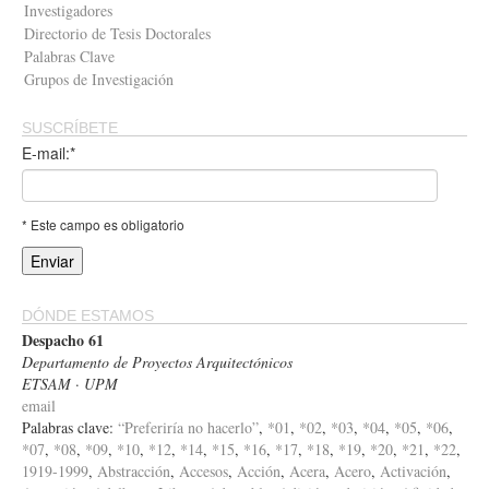
Investigadores
Directorio de Tesis Doctorales
Palabras Clave
Grupos de Investigación
SUSCRÍBETE
E-mail:*
* Este campo es obligatorio
DÓNDE ESTAMOS
Despacho 61
Departamento de Proyectos Arquitectónicos
ETSAM · UPM
email
Palabras clave:
“Preferiría no hacerlo”
,
*01
,
*02
,
*03
,
*04
,
*05
,
*06
,
*07
,
*08
,
*09
,
*10
,
*12
,
*14
,
*15
,
*16
,
*17
,
*18
,
*19
,
*20
,
*21
,
*22
,
1919-1999
,
Abstracción
,
Accesos
,
Acción
,
Acera
,
Acero
,
Activación
,