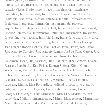
Iannis Xenakis
,
Iberoamérica
,
Iconoclasticismo
,
Idea
,
Identidad
,
Ignacio Vicens
,
Ilusionismo
,
Imagen
,
Imaginación
,
imaginario
doméstico
,
Immaterialidad
,
Implantación
,
Importación
,
Incierto
,
Individual
,
Industria
,
inefable
,
Infancia
,
Infinito
,
Infraestructuras
,
Inglaterra
,
Ingravidez
,
Inmersión
,
instrumento del proyecto
arquitectónico
,
Integración
,
Intelectual
,
Interacción
,
Interconfesional
,
Interior
,
Intermedio
,
Intervención
,
Intimidad
,
Invariación
,
Invariantes
,
Invención
,
investigación
,
Invisible
,
Islas
,
Italia
,
Itinerancia
,
Itinerario
,
Ivrea
,
Jacques Tati
,
James Stirling
,
Japón
,
Jardines
,
Javier Carvajal
,
Jean Eugène Robert-Houdin
,
Jean Prouvé
,
Jorge Oteiza
,
Jorn Utzon
,
José Antonio Corrales
,
José Antonio Ramos
,
José de Yarza García
,
José
Luis Fernández del Amo
,
José saramago
,
Juan Borchers
,
Juan
OGorman
,
Juego
,
Juegos serios
,
Julio Lafuente
,
Jurg Gonzett
,
Juvenal
Baracco
,
Kandinsky
,
Kay Fisker
,
Kazuyo Sejima
,
Klint
,
Konrad
Wachdmann
,
Koppel
,
La Bata Shoe Company
,
La Habana
,
La India
,
Laberinto
,
Laboratorio
,
landform
,
landscape
,
Las Vegas
,
Le Corbusier
,
Lecturas
,
Levedad
,
Lever House
,
Lewerentz
,
Libera
,
Libertad
,
Ligereza
,
Límite
,
Lina Bo Bardi
,
Linealidad
,
Lisboa
,
Literatura
,
lo
político
,
Lógica
,
Los Angeles
,
Louis Kahn
,
Louisiana
,
Lugar
,
Luis
Laorga
,
Luis Longhi
,
Luis Menéndez Pidal
,
Luz
,
Madrid
,
Maison
suspendue
,
Mallas tridimensionales
,
Malmo
,
Management
,
Manierismo
,
Manifestación
,
manifiesto
,
Manipulación
,
Manuel de Oliveira
,