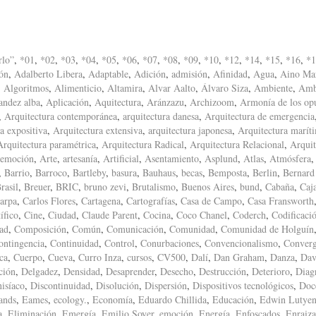
rlo”
,
*01
,
*02
,
*03
,
*04
,
*05
,
*06
,
*07
,
*08
,
*09
,
*10
,
*12
,
*14
,
*15
,
*16
,
*1
ón
,
Adalberto Libera
,
Adaptable
,
Adición
,
admisión
,
Afinidad
,
Agua
,
Aino Mar
,
Algoritmos
,
Alimenticio
,
Altamira
,
Alvar Aalto
,
Álvaro Siza
,
Ambiente
,
Amb
andez alba
,
Aplicación
,
Aquitectura
,
Aránzazu
,
Archizoom
,
Armonía de los op
,
Arquitectura contemporánea
,
arquitectura danesa
,
Arquitectura de emergencia
a expositiva
,
Arquitectura extensiva
,
arquitectura japonesa
,
Arquitectura marít
Arquitectura paramétrica
,
Arquitectura Radical
,
Arquitectura Relacional
,
Arquit
 emoción
,
Arte
,
artesanía
,
Artificial
,
Asentamiento
,
Asplund
,
Atlas
,
Atmósfera
,
Barrio
,
Barroco
,
Bartleby
,
basura
,
Bauhaus
,
becas
,
Bemposta
,
Berlin
,
Bernard
rasil
,
Breuer
,
BRIC
,
bruno zevi
,
Brutalismo
,
Buenos Aires
,
bund
,
Cabaña
,
Caj
arpa
,
Carlos Flores
,
Cartagena
,
Cartografías
,
Casa de Campo
,
Casa Fransworth
ífico
,
Cine
,
Ciudad
,
Claude Parent
,
Cocina
,
Coco Chanel
,
Coderch
,
Codificaci
ad
,
Composición
,
Común
,
Comunicación
,
Comunidad
,
Comunidad de Holguín
ontingencia
,
Continuidad
,
Control
,
Conurbaciones
,
Convencionalismo
,
Converg
ca
,
Cuerpo
,
Cueva
,
Curro Inza
,
cursos
,
CV500
,
Dalí
,
Dan Graham
,
Danza
,
Dav
ción
,
Delgadez
,
Densidad
,
Desaprender
,
Desecho
,
Destrucción
,
Deterioro
,
Diag
isíaco
,
Discontinuidad
,
Disolución
,
Dispersión
,
Dispositivos tecnológicos
,
Doc
ands
,
Eames
,
ecology.
,
Economía
,
Eduardo Chillida
,
Educación
,
Edwin Lutyen
a
,
Eliminación
,
Emergía
,
Emilio Soyer
,
emoción
,
Energía
,
Enfoscados
,
Enraiz