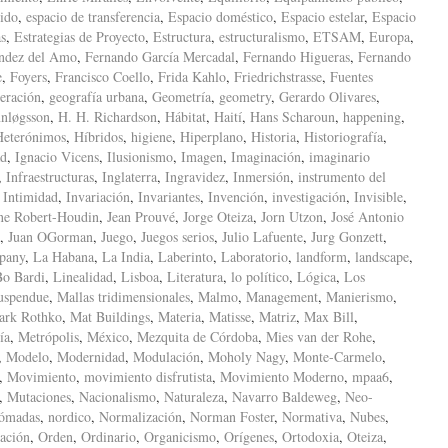
ido
,
espacio de transferencia
,
Espacio doméstico
,
Espacio estelar
,
Espacio
as
,
Estrategias de Proyecto
,
Estructura
,
estructuralismo
,
ETSAM
,
Europa
,
ndez del Amo
,
Fernando García Mercadal
,
Fernando Higueras
,
Fernando
e
,
Foyers
,
Francisco Coello
,
Frida Kahlo
,
Friedrichstrasse
,
Fuentes
eración
,
geografía urbana
,
Geometría
,
geometry
,
Gerardo Olivares
,
nløgsson
,
H. H. Richardson
,
Hábitat
,
Haití
,
Hans Scharoun
,
happening
,
Heterónimos
,
Híbridos
,
higiene
,
Hiperplano
,
Historia
,
Historiografía
,
ad
,
Ignacio Vicens
,
Ilusionismo
,
Imagen
,
Imaginación
,
imaginario
,
Infraestructuras
,
Inglaterra
,
Ingravidez
,
Inmersión
,
instrumento del
,
Intimidad
,
Invariación
,
Invariantes
,
Invención
,
investigación
,
Invisible
,
ne Robert-Houdin
,
Jean Prouvé
,
Jorge Oteiza
,
Jorn Utzon
,
José Antonio
,
Juan OGorman
,
Juego
,
Juegos serios
,
Julio Lafuente
,
Jurg Gonzett
,
pany
,
La Habana
,
La India
,
Laberinto
,
Laboratorio
,
landform
,
landscape
,
Bo Bardi
,
Linealidad
,
Lisboa
,
Literatura
,
lo político
,
Lógica
,
Los
uspendue
,
Mallas tridimensionales
,
Malmo
,
Management
,
Manierismo
,
ark Rothko
,
Mat Buildings
,
Materia
,
Matisse
,
Matriz
,
Max Bill
,
ía
,
Metrópolis
,
México
,
Mezquita de Córdoba
,
Mies van der Rohe
,
,
Modelo
,
Modernidad
,
Modulación
,
Moholy Nagy
,
Monte-Carmelo
,
,
Movimiento
,
movimiento disfrutista
,
Movimiento Moderno
,
mpaa6
,
,
Mutaciones
,
Nacionalismo
,
Naturaleza
,
Navarro Baldeweg
,
Neo-
ómadas
,
nordico
,
Normalización
,
Norman Foster
,
Normativa
,
Nubes
,
ación
,
Orden
,
Ordinario
,
Organicismo
,
Orígenes
,
Ortodoxia
,
Oteiza
,