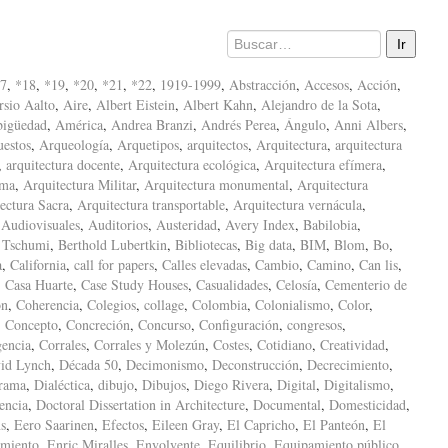
7
,
*18
,
*19
,
*20
,
*21
,
*22
,
1919-1999
,
Abstracción
,
Accesos
,
Acción
,
sio Aalto
,
Aire
,
Albert Eistein
,
Albert Kahn
,
Alejandro de la Sota
,
igüedad
,
América
,
Andrea Branzi
,
Andrés Perea
,
Ángulo
,
Anni Albers
,
uestos
,
Arqueología
,
Arquetipos
,
arquitectos
,
Arquitectura
,
arquitectura
,
arquitectura docente
,
Arquitectura ecológica
,
Arquitectura efímera
,
ima
,
Arquitectura Militar
,
Arquitectura monumental
,
Arquitectura
ectura Sacra
,
Arquitectura transportable
,
Arquitectura vernácula
,
,
Audiovisuales
,
Auditorios
,
Austeridad
,
Avery Index
,
Babilobia
,
 Tschumi
,
Berthold Lubertkin
,
Bibliotecas
,
Big data
,
BIM
,
Blom
,
Bo
,
a
,
California
,
call for papers
,
Calles elevadas
,
Cambio
,
Camino
,
Can lis
,
,
Casa Huarte
,
Case Study Houses
,
Casualidades
,
Celosía
,
Cementerio de
ón
,
Coherencia
,
Colegios
,
collage
,
Colombia
,
Colonialismo
,
Color
,
,
Concepto
,
Concreción
,
Concurso
,
Configuración
,
congresos
,
encia
,
Corrales
,
Corrales y Molezún
,
Costes
,
Cotidiano
,
Creatividad
,
id Lynch
,
Década 50
,
Decimonismo
,
Deconstrucción
,
Decrecimiento
,
rama
,
Dialéctica
,
dibujo
,
Dibujos
,
Diego Rivera
,
Digital
,
Digitalismo
,
encia
,
Doctoral Dissertation in Architecture
,
Documental
,
Domesticidad
,
s
,
Eero Saarinen
,
Efectos
,
Eileen Gray
,
El Capricho
,
El Panteón
,
El
amiento
,
Enric Miralles
,
Envolvente
,
Equilibrio
,
Equipamiento público
,