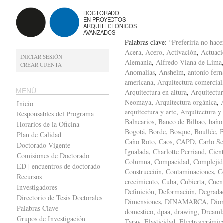
DOCTORADO
EN PROYECTOS
ARQUITECTÓNICOS
AVANZADOS
Palabras clave:
“Preferiría no hace
Acera
,
Acero
,
Activación
,
Actuaci
INICIAR SESIÓN
Alemania
,
Alfredo Viana de Lima
CREAR CUENTA
Anomalías
,
Anshelm
,
antonio fern
americana
,
Arquitectura comercial
MENÚ
Arquitectura en altura
,
Arquitectur
Neomaya
,
Arquitectura orgánica
,
Inicio
arquitectura y arte
,
Arquitectura y
Responsables del Programa
Balnearios
,
Banco de Bilbao
,
baño
Horarios de la Oficina
Bogotá
,
Borde
,
Bosque
,
Boullée
,
B
Plan de Calidad
Caño Roto
,
Caos
,
CAPD
,
Carlo Sc
Doctorado Vigente
Igualada
,
Charlotte Perriand
,
Cient
Comisiones de Doctorado
Columna
,
Compacidad
,
Complejid
ED | encuentros de doctorado
Construcción
,
Contaminaciones
,
C
Recursos
crecimiento
,
Cuba
,
Cubierta
,
Cuen
Investigadores
Definición
,
Deformación
,
Degrada
Directorio de Tesis Doctorales
Dimensiones
,
DINAMARCA
,
Dion
Palabras Clave
domestico
,
dpaa
,
drawing
,
Dreaml
Grupos de Investigación
Taray
,
Elasticidad
,
Electrocerámic