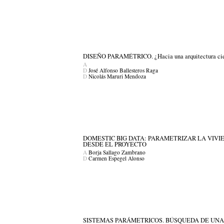
DISEÑO PARAMÉTRICO. ¿Hacia una arquitectura cie
A
D
José Alfonso Ballesteros Raga
D
Nicolás Maruri Mendoza
DOMESTIC BIG DATA: PARAMETRIZAR LA VIV
DESDE EL PROYECTO
A
Borja Sallago Zambrano
D
Carmen Espegel Alonso
SISTEMAS PARÁMETRICOS. BÚSQUEDA DE UNA