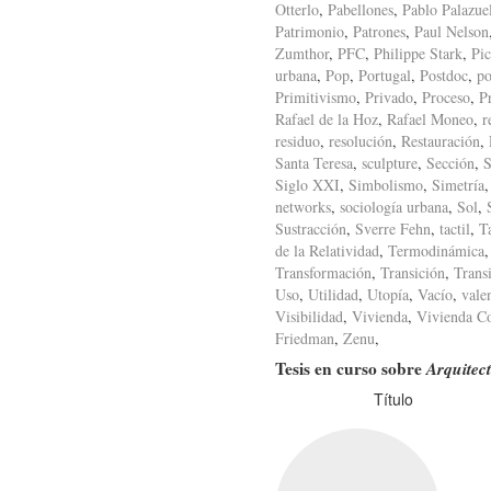
Otterlo
,
Pabellones
,
Pablo Palazue
Patrimonio
,
Patrones
,
Paul Nelson
Zumthor
,
PFC
,
Philippe Stark
,
Pic
urbana
,
Pop
,
Portugal
,
Postdoc
,
po
Primitivismo
,
Privado
,
Proceso
,
P
Rafael de la Hoz
,
Rafael Moneo
,
r
residuo
,
resolución
,
Restauración
,
Santa Teresa
,
sculpture
,
Sección
,
S
Siglo XXI
,
Simbolismo
,
Simetría
networks
,
sociología urbana
,
Sol
,
Sustracción
,
Sverre Fehn
,
tactil
,
T
de la Relatividad
,
Termodinámica
Transformación
,
Transición
,
Trans
Uso
,
Utilidad
,
Utopía
,
Vacío
,
vale
Visibilidad
,
Vivienda
,
Vivienda Co
Friedman
,
Zenu
,
Tesis en curso sobre
Arquitec
Título