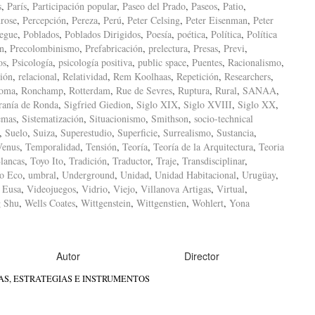
s
,
París
,
Participación popular
,
Paseo del Prado
,
Paseos
,
Patio
,
rose
,
Percepción
,
Pereza
,
Perú
,
Peter Celsing
,
Peter Eisenman
,
Peter
iegue
,
Poblados
,
Poblados Dirigidos
,
Poesía
,
poética
,
Política
,
Política
ón
,
Precolombinismo
,
Prefabricación
,
prelectura
,
Presas
,
Previ
,
os
,
Psicología
,
psicología positiva
,
public space
,
Puentes
,
Racionalismo
,
ión
,
relacional
,
Relatividad
,
Rem Koolhaas
,
Repetición
,
Researchers
,
oma
,
Ronchamp
,
Rotterdam
,
Rue de Sevres
,
Ruptura
,
Rural
,
SANAA
,
ranía de Ronda
,
Sigfried Giedion
,
Siglo XIX
,
Siglo XVIII
,
Siglo XX
,
emas
,
Sistematización
,
Situacionismo
,
Smithson
,
socio-technical
,
Suelo
,
Suiza
,
Superestudio
,
Superficie
,
Surrealismo
,
Sustancia
,
Venus
,
Temporalidad
,
Tensión
,
Teoría
,
Teoría de la Arquitectura
,
Teoria
lancas
,
Toyo Ito
,
Tradición
,
Traductor
,
Traje
,
Transdisciplinar
,
o Eco
,
umbral
,
Underground
,
Unidad
,
Unidad Habitacional
,
Urugüay
,
 Eusa
,
Videojuegos
,
Vidrio
,
Viejo
,
Villanova Artigas
,
Virtual
,
 Shu
,
Wells Coates
,
Wittgenstein
,
Wittgenstien
,
Wohlert
,
Yona
Autor
Director
S, ESTRATEGIAS E INSTRUMENTOS