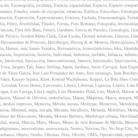
scala
,
Escenografía
,
escultura
,
Esencia
,
espacialidad
,
Espacio
,
Espacio compart
ntáneo
,
Estadio
,
estado de excepción
,
estancias
,
Estética
,
Estocolmo
,
Estrategi
ntación
,
Exposición
,
Expresionismo
,
Exterior
,
Fachada
,
Fenomenología
,
Ferná
fía
,
Filtro
,
flexibilidad
,
Fluidez
,
Forma
,
Foro Romano
,
Fotografía
,
fotomontaj
Función
,
Fura dels Baus
,
Futuro
,
Garabato
,
García de Paredes
,
Genealogía
,
Gen
fo Pérsico
,
Gordon Matta-Clark
,
Gran Escala
,
Ground-notations
,
Guerras
,
Gun
,
Herramientas de Proyecto
,
Hertzberger
,
Herzog & de Meuron
,
Heterogéneos
,
la
,
Humor
,
iam
,
Iannis Xenakis
,
Iberoamérica
,
Iconoclasticismo
,
Idea
,
Identid
tación
,
Importación
,
Incierto
,
Individual
,
Industria
,
inefable
,
Infancia
,
Infinito
ón
,
Intelectual
,
Interacción
,
Interconfesional
,
Interior
,
Intermedio
,
Intervención
,
Ivrea
,
Jacques Tati
,
James Stirling
,
Japón
,
Jardines
,
Javier Carvajal
,
Jean Eugè
é de Yarza García
,
José Luis Fernández del Amo
,
José saramago
,
Juan Borchers
isker
,
Kazuyo Sejima
,
Klint
,
Konrad Wachdmann
,
Koppel
,
La Bata Shoe Com
,
Levedad
,
Lever House
,
Lewerentz
,
Libera
,
Libertad
,
Ligereza
,
Límite
,
Lina 
ugar
,
Luis Laorga
,
Luis Longhi
,
Luis Menéndez Pidal
,
Luz
,
Madrid
,
Maison s
lación
,
Manuel de Oliveira
,
manufactura
,
Mapas
,
Máquinas
,
Marca
,
margen
,
M
s
,
medios impresos
,
Memoria
,
Mérida
,
mesau
,
Mestizaje
,
Metacrisis
,
Metodolog
ación
,
Minimal
,
mipa
,
mirada
,
Miradas
,
Miraflores
,
Miranda
,
Mobilities
,
Moda
timas del Holocausto
,
Morada
,
Moreno Barbera
,
Morfología urbana
,
Movilidad
idad
,
mural
,
Murcia
,
Muro
,
Museo
,
Museo de Arte Romano de Mérida
,
Museos
ndigenismo
,
neorrealismo
,
neurociencia
,
Neutro
,
Newton
,
No
,
No-Stop City
,
N
 urbanos
,
Objeto
,
Oculto
,
Oficinas
,
Oiza
,
Olivetti
,
OMA
,
Operatividad
,
optimiz