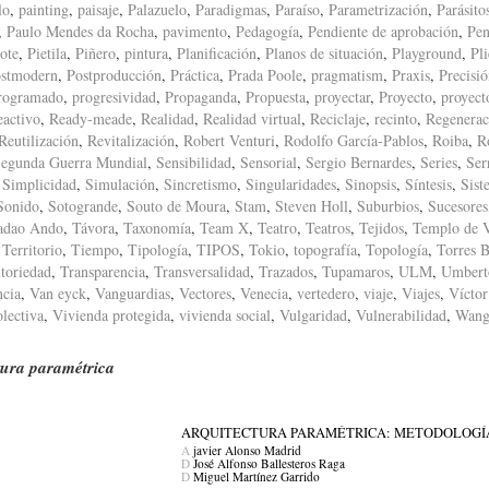
lo
,
painting
,
paisaje
,
Palazuelo
,
Paradigmas
,
Paraíso
,
Parametrización
,
Parásito
,
Paulo Mendes da Rocha
,
pavimento
,
Pedagogía
,
Pendiente de aprobación
,
Pen
ote
,
Pietila
,
Piñero
,
pintura
,
Planificación
,
Planos de situación
,
Playground
,
Pl
stmodern
,
Postproducción
,
Práctica
,
Prada Poole
,
pragmatism
,
Praxis
,
Precisi
rogramado
,
progresividad
,
Propaganda
,
Propuesta
,
proyectar
,
Proyecto
,
proyect
eactivo
,
Ready-meade
,
Realidad
,
Realidad virtual
,
Reciclaje
,
recinto
,
Regenerac
Reutilización
,
Revitalización
,
Robert Venturi
,
Rodolfo García-Pablos
,
Roiba
,
R
egunda Guerra Mundial
,
Sensibilidad
,
Sensorial
,
Sergio Bernardes
,
Series
,
Ser
,
Simplicidad
,
Simulación
,
Sincretismo
,
Singularidades
,
Sinopsis
,
Síntesis
,
Sist
Sonido
,
Sotogrande
,
Souto de Moura
,
Stam
,
Steven Holl
,
Suburbios
,
Sucesores
adao Ando
,
Távora
,
Taxonomía
,
Team X
,
Teatro
,
Teatros
,
Tejidos
,
Templo de 
,
Territorio
,
Tiempo
,
Tipología
,
TIPOS
,
Tokio
,
topografía
,
Topología
,
Torres B
itoriedad
,
Transparencia
,
Transversalidad
,
Trazados
,
Tupamaros
,
ULM
,
Umbert
ncia
,
Van eyck
,
Vanguardias
,
Vectores
,
Venecia
,
vertedero
,
viaje
,
Viajes
,
Víctor
lectiva
,
Vivienda protegida
,
vivienda social
,
Vulgaridad
,
Vulnerabilidad
,
Wang
tura paramétrica
ARQUITECTURA PARAMÉTRICA: METODOLOGÍA
A
javier Alonso Madrid
D
José Alfonso Ballesteros Raga
D
Miguel Martínez Garrido