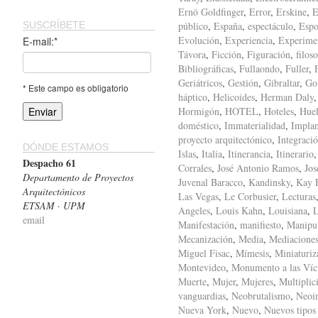
Ernö Goldfinger
,
Error
,
Erskine
,
E
SUSCRÍBETE
público
,
España
,
espectáculo
,
Espo
Evolución
,
Experiencia
,
Experime
E-mail:*
Távora
,
Ficción
,
Figuración
,
filoso
Bibliográficas
,
Fullaondo
,
Fuller
,
Geriátricos
,
Gestión
,
Gibraltar
,
Gol
* Este campo es obligatorio
háptico
,
Helicoides
,
Herman Daly
Hormigón
,
HOTEL
,
Hoteles
,
Huel
doméstico
,
Immaterialidad
,
Implan
proyecto arquitectónico
,
Integraci
DÓNDE ESTAMOS
Islas
,
Italia
,
Itinerancia
,
Itinerario
Despacho 61
Corrales
,
José Antonio Ramos
,
Jos
Departamento de Proyectos
Juvenal Baracco
,
Kandinsky
,
Kay F
Arquitectónicos
Las Vegas
,
Le Corbusier
,
Lecturas
ETSAM · UPM
Angeles
,
Louis Kahn
,
Louisiana
,
L
email
Manifestación
,
manifiesto
,
Manipu
Mecanización
,
Media
,
Mediacione
Miguel Fisac
,
Mímesis
,
Miniaturiz
Montevideo
,
Monumento a las Víc
Muerte
,
Mujer
,
Mujeres
,
Multiplic
vanguardias
,
Neobrutalismo
,
Neoi
Nueva York
,
Nuevo
,
Nuevos tipos