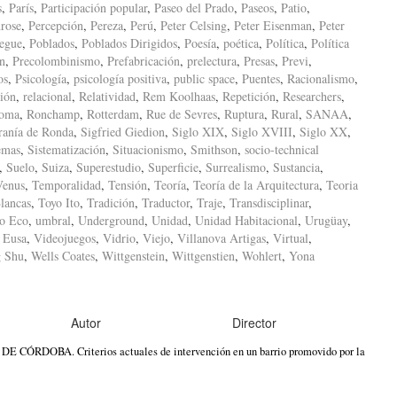
s
,
París
,
Participación popular
,
Paseo del Prado
,
Paseos
,
Patio
,
rose
,
Percepción
,
Pereza
,
Perú
,
Peter Celsing
,
Peter Eisenman
,
Peter
iegue
,
Poblados
,
Poblados Dirigidos
,
Poesía
,
poética
,
Política
,
Política
ón
,
Precolombinismo
,
Prefabricación
,
prelectura
,
Presas
,
Previ
,
os
,
Psicología
,
psicología positiva
,
public space
,
Puentes
,
Racionalismo
,
ión
,
relacional
,
Relatividad
,
Rem Koolhaas
,
Repetición
,
Researchers
,
oma
,
Ronchamp
,
Rotterdam
,
Rue de Sevres
,
Ruptura
,
Rural
,
SANAA
,
ranía de Ronda
,
Sigfried Giedion
,
Siglo XIX
,
Siglo XVIII
,
Siglo XX
,
emas
,
Sistematización
,
Situacionismo
,
Smithson
,
socio-technical
,
Suelo
,
Suiza
,
Superestudio
,
Superficie
,
Surrealismo
,
Sustancia
,
Venus
,
Temporalidad
,
Tensión
,
Teoría
,
Teoría de la Arquitectura
,
Teoria
lancas
,
Toyo Ito
,
Tradición
,
Traductor
,
Traje
,
Transdisciplinar
,
o Eco
,
umbral
,
Underground
,
Unidad
,
Unidad Habitacional
,
Urugüay
,
 Eusa
,
Videojuegos
,
Vidrio
,
Viejo
,
Villanova Artigas
,
Virtual
,
 Shu
,
Wells Coates
,
Wittgenstein
,
Wittgenstien
,
Wohlert
,
Yona
Autor
Director
OBA. Criterios actuales de intervención en un barrio promovido por la