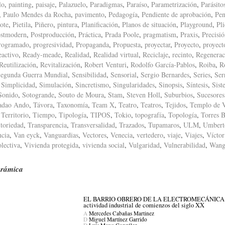
lo
,
painting
,
paisaje
,
Palazuelo
,
Paradigmas
,
Paraíso
,
Parametrización
,
Parásito
,
Paulo Mendes da Rocha
,
pavimento
,
Pedagogía
,
Pendiente de aprobación
,
Pen
ote
,
Pietila
,
Piñero
,
pintura
,
Planificación
,
Planos de situación
,
Playground
,
Pl
stmodern
,
Postproducción
,
Práctica
,
Prada Poole
,
pragmatism
,
Praxis
,
Precisi
rogramado
,
progresividad
,
Propaganda
,
Propuesta
,
proyectar
,
Proyecto
,
proyect
eactivo
,
Ready-meade
,
Realidad
,
Realidad virtual
,
Reciclaje
,
recinto
,
Regenerac
Reutilización
,
Revitalización
,
Robert Venturi
,
Rodolfo García-Pablos
,
Roiba
,
R
egunda Guerra Mundial
,
Sensibilidad
,
Sensorial
,
Sergio Bernardes
,
Series
,
Ser
,
Simplicidad
,
Simulación
,
Sincretismo
,
Singularidades
,
Sinopsis
,
Síntesis
,
Sist
Sonido
,
Sotogrande
,
Souto de Moura
,
Stam
,
Steven Holl
,
Suburbios
,
Sucesores
adao Ando
,
Távora
,
Taxonomía
,
Team X
,
Teatro
,
Teatros
,
Tejidos
,
Templo de 
,
Territorio
,
Tiempo
,
Tipología
,
TIPOS
,
Tokio
,
topografía
,
Topología
,
Torres B
itoriedad
,
Transparencia
,
Transversalidad
,
Trazados
,
Tupamaros
,
ULM
,
Umbert
ncia
,
Van eyck
,
Vanguardias
,
Vectores
,
Venecia
,
vertedero
,
viaje
,
Viajes
,
Víctor
lectiva
,
Vivienda protegida
,
vivienda social
,
Vulgaridad
,
Vulnerabilidad
,
Wang
erámica
EL BARRIO OBRERO DE LA ELECTROMECÁNICA DE CÓRD
actividad industrial de comienzos del siglo XX
A
Mercedes Cabañas Martinez
D
Miguel Martínez Garrido