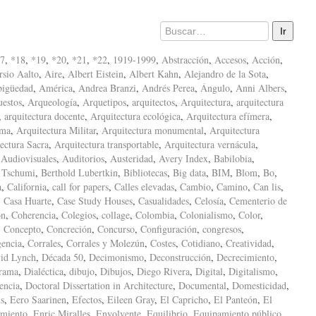
7
,
*18
,
*19
,
*20
,
*21
,
*22
,
1919-1999
,
Abstracción
,
Accesos
,
Acción
,
sio Aalto
,
Aire
,
Albert Eistein
,
Albert Kahn
,
Alejandro de la Sota
,
igüedad
,
América
,
Andrea Branzi
,
Andrés Perea
,
Ángulo
,
Anni Albers
,
uestos
,
Arqueología
,
Arquetipos
,
arquitectos
,
Arquitectura
,
arquitectura
,
arquitectura docente
,
Arquitectura ecológica
,
Arquitectura efímera
,
ima
,
Arquitectura Militar
,
Arquitectura monumental
,
Arquitectura
ectura Sacra
,
Arquitectura transportable
,
Arquitectura vernácula
,
,
Audiovisuales
,
Auditorios
,
Austeridad
,
Avery Index
,
Babilobia
,
 Tschumi
,
Berthold Lubertkin
,
Bibliotecas
,
Big data
,
BIM
,
Blom
,
Bo
,
a
,
California
,
call for papers
,
Calles elevadas
,
Cambio
,
Camino
,
Can lis
,
,
Casa Huarte
,
Case Study Houses
,
Casualidades
,
Celosía
,
Cementerio de
ón
,
Coherencia
,
Colegios
,
collage
,
Colombia
,
Colonialismo
,
Color
,
,
Concepto
,
Concreción
,
Concurso
,
Configuración
,
congresos
,
encia
,
Corrales
,
Corrales y Molezún
,
Costes
,
Cotidiano
,
Creatividad
,
id Lynch
,
Década 50
,
Decimonismo
,
Deconstrucción
,
Decrecimiento
,
rama
,
Dialéctica
,
dibujo
,
Dibujos
,
Diego Rivera
,
Digital
,
Digitalismo
,
encia
,
Doctoral Dissertation in Architecture
,
Documental
,
Domesticidad
,
s
,
Eero Saarinen
,
Efectos
,
Eileen Gray
,
El Capricho
,
El Panteón
,
El
amiento
,
Enric Miralles
,
Envolvente
,
Equilibrio
,
Equipamiento público
,