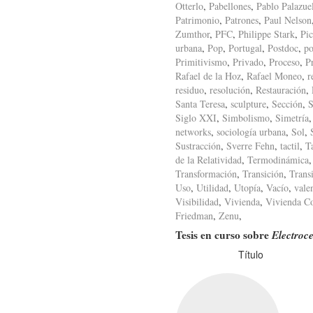
Otterlo
,
Pabellones
,
Pablo Palazue
Patrimonio
,
Patrones
,
Paul Nelson
Zumthor
,
PFC
,
Philippe Stark
,
Pic
urbana
,
Pop
,
Portugal
,
Postdoc
,
po
Primitivismo
,
Privado
,
Proceso
,
P
Rafael de la Hoz
,
Rafael Moneo
,
r
residuo
,
resolución
,
Restauración
,
Santa Teresa
,
sculpture
,
Sección
,
S
Siglo XXI
,
Simbolismo
,
Simetría
networks
,
sociología urbana
,
Sol
,
Sustracción
,
Sverre Fehn
,
tactil
,
T
de la Relatividad
,
Termodinámica
Transformación
,
Transición
,
Trans
Uso
,
Utilidad
,
Utopía
,
Vacío
,
vale
Visibilidad
,
Vivienda
,
Vivienda Co
Friedman
,
Zenu
,
Tesis en curso sobre
Electroc
Título