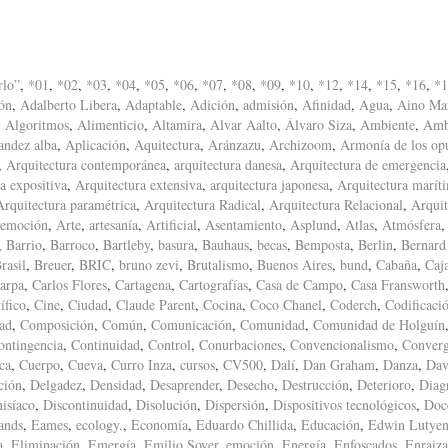
rlo”
,
*01
,
*02
,
*03
,
*04
,
*05
,
*06
,
*07
,
*08
,
*09
,
*10
,
*12
,
*14
,
*15
,
*16
,
*1
ón
,
Adalberto Libera
,
Adaptable
,
Adición
,
admisión
,
Afinidad
,
Agua
,
Aino Mar
,
Algoritmos
,
Alimenticio
,
Altamira
,
Alvar Aalto
,
Álvaro Siza
,
Ambiente
,
Amb
andez alba
,
Aplicación
,
Aquitectura
,
Aránzazu
,
Archizoom
,
Armonía de los op
,
Arquitectura contemporánea
,
arquitectura danesa
,
Arquitectura de emergencia
a expositiva
,
Arquitectura extensiva
,
arquitectura japonesa
,
Arquitectura marít
Arquitectura paramétrica
,
Arquitectura Radical
,
Arquitectura Relacional
,
Arquit
 emoción
,
Arte
,
artesanía
,
Artificial
,
Asentamiento
,
Asplund
,
Atlas
,
Atmósfera
,
Barrio
,
Barroco
,
Bartleby
,
basura
,
Bauhaus
,
becas
,
Bemposta
,
Berlin
,
Bernard
rasil
,
Breuer
,
BRIC
,
bruno zevi
,
Brutalismo
,
Buenos Aires
,
bund
,
Cabaña
,
Caj
arpa
,
Carlos Flores
,
Cartagena
,
Cartografías
,
Casa de Campo
,
Casa Fransworth
ífico
,
Cine
,
Ciudad
,
Claude Parent
,
Cocina
,
Coco Chanel
,
Coderch
,
Codificaci
ad
,
Composición
,
Común
,
Comunicación
,
Comunidad
,
Comunidad de Holguín
ontingencia
,
Continuidad
,
Control
,
Conurbaciones
,
Convencionalismo
,
Converg
ca
,
Cuerpo
,
Cueva
,
Curro Inza
,
cursos
,
CV500
,
Dalí
,
Dan Graham
,
Danza
,
Dav
ción
,
Delgadez
,
Densidad
,
Desaprender
,
Desecho
,
Destrucción
,
Deterioro
,
Diag
isíaco
,
Discontinuidad
,
Disolución
,
Dispersión
,
Dispositivos tecnológicos
,
Doc
ands
,
Eames
,
ecology.
,
Economía
,
Eduardo Chillida
,
Educación
,
Edwin Lutyen
a
,
Eliminación
,
Emergía
,
Emilio Soyer
,
emoción
,
Energía
,
Enfoscados
,
Enraiz