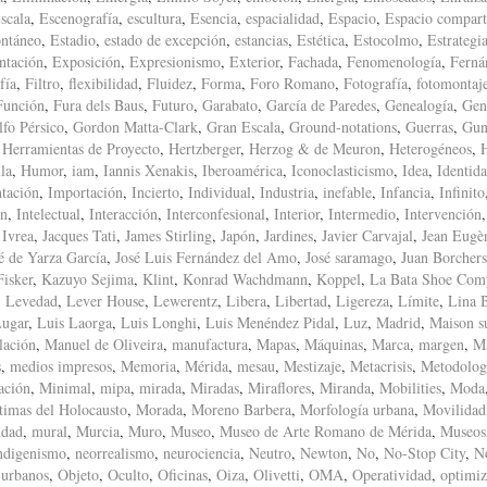
scala
,
Escenografía
,
escultura
,
Esencia
,
espacialidad
,
Espacio
,
Espacio compart
ntáneo
,
Estadio
,
estado de excepción
,
estancias
,
Estética
,
Estocolmo
,
Estrategi
ntación
,
Exposición
,
Expresionismo
,
Exterior
,
Fachada
,
Fenomenología
,
Ferná
fía
,
Filtro
,
flexibilidad
,
Fluidez
,
Forma
,
Foro Romano
,
Fotografía
,
fotomontaj
Función
,
Fura dels Baus
,
Futuro
,
Garabato
,
García de Paredes
,
Genealogía
,
Gen
fo Pérsico
,
Gordon Matta-Clark
,
Gran Escala
,
Ground-notations
,
Guerras
,
Gun
,
Herramientas de Proyecto
,
Hertzberger
,
Herzog & de Meuron
,
Heterogéneos
,
la
,
Humor
,
iam
,
Iannis Xenakis
,
Iberoamérica
,
Iconoclasticismo
,
Idea
,
Identid
tación
,
Importación
,
Incierto
,
Individual
,
Industria
,
inefable
,
Infancia
,
Infinito
ón
,
Intelectual
,
Interacción
,
Interconfesional
,
Interior
,
Intermedio
,
Intervención
,
Ivrea
,
Jacques Tati
,
James Stirling
,
Japón
,
Jardines
,
Javier Carvajal
,
Jean Eugè
é de Yarza García
,
José Luis Fernández del Amo
,
José saramago
,
Juan Borchers
isker
,
Kazuyo Sejima
,
Klint
,
Konrad Wachdmann
,
Koppel
,
La Bata Shoe Com
,
Levedad
,
Lever House
,
Lewerentz
,
Libera
,
Libertad
,
Ligereza
,
Límite
,
Lina 
ugar
,
Luis Laorga
,
Luis Longhi
,
Luis Menéndez Pidal
,
Luz
,
Madrid
,
Maison s
lación
,
Manuel de Oliveira
,
manufactura
,
Mapas
,
Máquinas
,
Marca
,
margen
,
M
s
,
medios impresos
,
Memoria
,
Mérida
,
mesau
,
Mestizaje
,
Metacrisis
,
Metodolog
ación
,
Minimal
,
mipa
,
mirada
,
Miradas
,
Miraflores
,
Miranda
,
Mobilities
,
Moda
timas del Holocausto
,
Morada
,
Moreno Barbera
,
Morfología urbana
,
Movilidad
idad
,
mural
,
Murcia
,
Muro
,
Museo
,
Museo de Arte Romano de Mérida
,
Museos
ndigenismo
,
neorrealismo
,
neurociencia
,
Neutro
,
Newton
,
No
,
No-Stop City
,
N
 urbanos
,
Objeto
,
Oculto
,
Oficinas
,
Oiza
,
Olivetti
,
OMA
,
Operatividad
,
optimiz