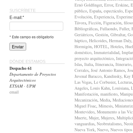
Ernö Goldfinger
,
Error
,
Erskine
,
E
SUSCRÍBETE
público
,
España
,
espectáculo
,
Espo
Evolución
,
Experiencia
,
Experime
E-mail:*
Távora
,
Ficción
,
Figuración
,
filoso
Bibliográficas
,
Fullaondo
,
Fuller
,
Geriátricos
,
Gestión
,
Gibraltar
,
Gol
* Este campo es obligatorio
háptico
,
Helicoides
,
Herman Daly
Hormigón
,
HOTEL
,
Hoteles
,
Huel
doméstico
,
Immaterialidad
,
Implan
proyecto arquitectónico
,
Integraci
DÓNDE ESTAMOS
Islas
,
Italia
,
Itinerancia
,
Itinerario
Despacho 61
Corrales
,
José Antonio Ramos
,
Jos
Departamento de Proyectos
Juvenal Baracco
,
Kandinsky
,
Kay F
Arquitectónicos
Las Vegas
,
Le Corbusier
,
Lecturas
ETSAM · UPM
Angeles
,
Louis Kahn
,
Louisiana
,
L
email
Manifestación
,
manifiesto
,
Manipu
Mecanización
,
Media
,
Mediacione
Miguel Fisac
,
Mímesis
,
Miniaturiz
Montevideo
,
Monumento a las Víc
Muerte
,
Mujer
,
Mujeres
,
Multiplic
vanguardias
,
Neobrutalismo
,
Neoi
Nueva York
,
Nuevo
,
Nuevos tipos