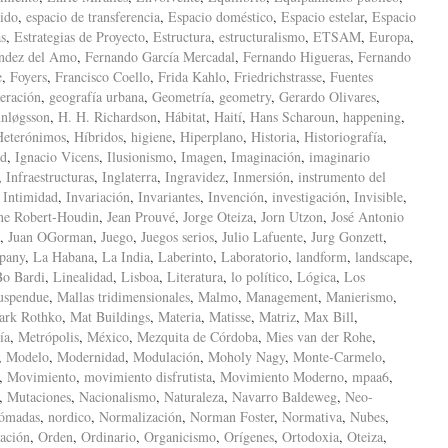
ido
,
espacio de transferencia
,
Espacio doméstico
,
Espacio estelar
,
Espacio
as
,
Estrategias de Proyecto
,
Estructura
,
estructuralismo
,
ETSAM
,
Europa
,
ndez del Amo
,
Fernando García Mercadal
,
Fernando Higueras
,
Fernando
e
,
Foyers
,
Francisco Coello
,
Frida Kahlo
,
Friedrichstrasse
,
Fuentes
eración
,
geografía urbana
,
Geometría
,
geometry
,
Gerardo Olivares
,
nløgsson
,
H. H. Richardson
,
Hábitat
,
Haití
,
Hans Scharoun
,
happening
,
Heterónimos
,
Híbridos
,
higiene
,
Hiperplano
,
Historia
,
Historiografía
,
ad
,
Ignacio Vicens
,
Ilusionismo
,
Imagen
,
Imaginación
,
imaginario
,
Infraestructuras
,
Inglaterra
,
Ingravidez
,
Inmersión
,
instrumento del
,
Intimidad
,
Invariación
,
Invariantes
,
Invención
,
investigación
,
Invisible
,
ne Robert-Houdin
,
Jean Prouvé
,
Jorge Oteiza
,
Jorn Utzon
,
José Antonio
,
Juan OGorman
,
Juego
,
Juegos serios
,
Julio Lafuente
,
Jurg Gonzett
,
pany
,
La Habana
,
La India
,
Laberinto
,
Laboratorio
,
landform
,
landscape
,
Bo Bardi
,
Linealidad
,
Lisboa
,
Literatura
,
lo político
,
Lógica
,
Los
uspendue
,
Mallas tridimensionales
,
Malmo
,
Management
,
Manierismo
,
ark Rothko
,
Mat Buildings
,
Materia
,
Matisse
,
Matriz
,
Max Bill
,
ía
,
Metrópolis
,
México
,
Mezquita de Córdoba
,
Mies van der Rohe
,
,
Modelo
,
Modernidad
,
Modulación
,
Moholy Nagy
,
Monte-Carmelo
,
,
Movimiento
,
movimiento disfrutista
,
Movimiento Moderno
,
mpaa6
,
,
Mutaciones
,
Nacionalismo
,
Naturaleza
,
Navarro Baldeweg
,
Neo-
ómadas
,
nordico
,
Normalización
,
Norman Foster
,
Normativa
,
Nubes
,
ación
,
Orden
,
Ordinario
,
Organicismo
,
Orígenes
,
Ortodoxia
,
Oteiza
,