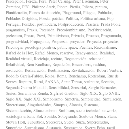
Percepción
,
Pereza
,
Perú
,
Peter Celsing
,
Peter Eisenman
,
Peter
Zumthor
,
PFC
,
Philippe Stark
,
Picote
,
Pietila
,
Piñero
,
pintura
,
Planificación
,
Planos de situación
,
Playground
,
Pliegue
,
Poblados
,
Poblados Dirigidos
,
Poesía
,
poética
,
Política
,
Política urbana
,
Pop
,
Portugal
,
Postdoc
,
postmodern
,
Postproducción
,
Práctica
,
Prada Poole
,
pragmatism
,
Praxis
,
Precisión
,
Precolombinismo
,
Prefabricación
,
prelectura
,
Presas
,
Previ
,
Primitivismo
,
Privado
,
Proceso
,
Programado
,
progresividad
,
Propaganda
,
Propuesta
,
proyectar
,
Proyecto
,
proyectos
,
Psicología
,
psicología positiva
,
public space
,
Puentes
,
Racionalismo
,
Rafael de la Hoz
,
Rafael Moneo
,
reactivo
,
Ready-meade
,
Realidad
,
Realidad virtual
,
Reciclaje
,
recinto
,
Regeneración
,
relacional
,
Relatividad
,
Rem Koolhaas
,
Repetición
,
Researchers
,
residuo
,
resolución
,
Restauración
,
Reutilización
,
Revitalización
,
Robert Venturi
,
Rodolfo García-Pablos
,
Roiba
,
Roma
,
Ronchamp
,
Rotterdam
,
Rue de
Sevres
,
Ruptura
,
Rural
,
SANAA
,
Santa Teresa
,
sculpture
,
Sección
,
Segunda Guerra Mundial
,
Sensibilidad
,
Sensorial
,
Sergio Bernardes
,
Series
,
Serranía de Ronda
,
Sigfried Giedion
,
Siglo XIX
,
Siglo XVIII
,
Siglo XX
,
Siglo XXI
,
Simbolismo
,
Simetría
,
Simplicidad
,
Simulación
,
Sincretismo
,
Singularidades
,
Sinopsis
,
Síntesis
,
Sistemas
,
Sistematización
,
Situacionismo
,
Smithson
,
socio-technical networks
,
sociología urbana
,
Sol
,
Sonido
,
Sotogrande
,
Souto de Moura
,
Stam
,
Steven Holl
,
Suburbios
,
Sucesores
,
Suelo
,
Suiza
,
Superestudio
,
Superficie
,
Surrealismo
,
Sustancia
,
Sustracción
,
Sverre Fehn
,
tactil
,