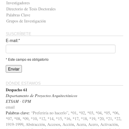
Investigadores
Directorio de Tesis Doctorales
Palabras Clave
Grupos de Investigación
SUSCRÍBETE
E-mail:*
* Este campo es obligatorio
DÓNDE ESTAMOS
Despacho 61
Departamento de Proyectos Arquitectónicos
ETSAM · UPM
email
Palabras clave:
“Preferiría no hacerlo”
,
*01
,
*02
,
*03
,
*04
,
*05
,
*06
,
*07
,
*08
,
*09
,
*10
,
*12
,
*14
,
*15
,
*16
,
*17
,
*18
,
*19
,
*20
,
*21
,
*22
,
1919-1999
,
Abstracción
,
Accesos
,
Acción
,
Acera
,
Acero
,
Activación
,