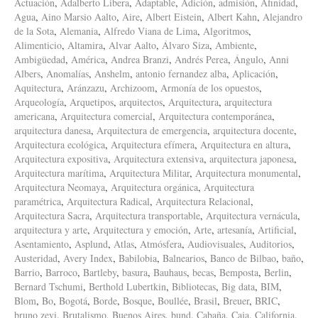
Actuación
,
Adalberto Libera
,
Adaptable
,
Adición
,
admisión
,
Afinidad
,
Agua
,
Aino Marsio Aalto
,
Aire
,
Albert Eistein
,
Albert Kahn
,
Alejandro
de la Sota
,
Alemania
,
Alfredo Viana de Lima
,
Algoritmos
,
Alimenticio
,
Altamira
,
Alvar Aalto
,
Álvaro Siza
,
Ambiente
,
Ambigüedad
,
América
,
Andrea Branzi
,
Andrés Perea
,
Ángulo
,
Anni
Albers
,
Anomalías
,
Anshelm
,
antonio fernandez alba
,
Aplicación
,
Aquitectura
,
Aránzazu
,
Archizoom
,
Armonía de los opuestos
,
Arqueología
,
Arquetipos
,
arquitectos
,
Arquitectura
,
arquitectura
americana
,
Arquitectura comercial
,
Arquitectura contemporánea
,
arquitectura danesa
,
Arquitectura de emergencia
,
arquitectura docente
,
Arquitectura ecológica
,
Arquitectura efímera
,
Arquitectura en altura
,
Arquitectura expositiva
,
Arquitectura extensiva
,
arquitectura japonesa
,
Arquitectura marítima
,
Arquitectura Militar
,
Arquitectura monumental
,
Arquitectura Neomaya
,
Arquitectura orgánica
,
Arquitectura
paramétrica
,
Arquitectura Radical
,
Arquitectura Relacional
,
Arquitectura Sacra
,
Arquitectura transportable
,
Arquitectura vernácula
,
arquitectura y arte
,
Arquitectura y emoción
,
Arte
,
artesanía
,
Artificial
,
Asentamiento
,
Asplund
,
Atlas
,
Atmósfera
,
Audiovisuales
,
Auditorios
,
Austeridad
,
Avery Index
,
Babilobia
,
Balnearios
,
Banco de Bilbao
,
baño
,
Barrio
,
Barroco
,
Bartleby
,
basura
,
Bauhaus
,
becas
,
Bemposta
,
Berlin
,
Bernard Tschumi
,
Berthold Lubertkin
,
Bibliotecas
,
Big data
,
BIM
,
Blom
,
Bo
,
Bogotá
,
Borde
,
Bosque
,
Boullée
,
Brasil
,
Breuer
,
BRIC
,
bruno zevi
,
Brutalismo
,
Buenos Aires
,
bund
,
Cabaña
,
Caja
,
California
,