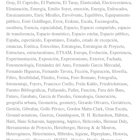
Gray
,
El Capricho
,
El Panteón
,
El Taray
,
Elasticidad
,
Electrocerámica
,
Eliminación
,
Emergía
,
Emilio Soyer
,
emoción
,
Energía
,
Enfoscados
,
Enraizamiento
,
Enric Miralles
,
Envolvente
,
Equilibrio
,
Equipamiento
público
,
Ernö Goldfinger
,
Error
,
Erskine
,
Escala
,
Escenografía
,
escultura
,
Esencia
,
espacialidad
,
Espacio
,
Espacio compartido
,
espacio
de transferencia
,
Espacio doméstico
,
Espacio estelar
,
Espacio público
,
España
,
espectáculo
,
Espontáneo
,
Estadio
,
estado de excepción
,
estancias
,
Estética
,
Estocolmo
,
Estrategias
,
Estrategias de Proyecto
,
Estructura
,
estructuralismo
,
ETSAM
,
Europa
,
Evolución
,
Experiencia
,
Experimentación
,
Exposición
,
Expresionismo
,
Exterior
,
Fachada
,
Fenomenología
,
Fernández del Amo
,
Fernando García Mercadal
,
Fernando Higueras
,
Fernando Távora
,
Ficción
,
Figuración
,
filosofía
,
Filtro
,
flexibilidad
,
Fluidez
,
Forma
,
Foro Romano
,
Fotografía
,
fotomontaje
,
Foyers
,
Francisco Coello
,
Frida Kahlo
,
Friedrichstrasse
,
Fuentes Bibliográficas
,
Fullaondo
,
Fuller
,
Función
,
Fura dels Baus
,
Futuro
,
Garabato
,
García de Paredes
,
Genealogía
,
Generación
,
geografía urbana
,
Geometría
,
geometry
,
Gerardo Olivares
,
Geriátricos
,
Gestión
,
Gibraltar
,
Golfo Pérsico
,
Gordon Matta-Clark
,
Gran Escala
,
Ground-notations
,
Guerras
,
Gunnløgsson
,
H. H. Richardson
,
Hábitat
,
Haití
,
Hans Scharoun
,
happening
,
háptico
,
Helicoides
,
Herman Daly
,
Herramientas de Proyecto
,
Hertzberger
,
Herzog & de Meuron
,
Heterogéneos
,
Heterónimos
,
Híbridos
,
higiene
,
Hiperplano
,
Historia
,
Historiografía
,
Hormigón
,
HOTEL
,
Hoteles
,
Huella
,
Humor
,
iam
,