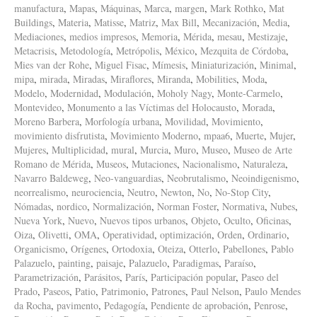
manufactura
,
Mapas
,
Máquinas
,
Marca
,
margen
,
Mark Rothko
,
Mat
Buildings
,
Materia
,
Matisse
,
Matriz
,
Max Bill
,
Mecanización
,
Media
,
Mediaciones
,
medios impresos
,
Memoria
,
Mérida
,
mesau
,
Mestizaje
,
Metacrisis
,
Metodología
,
Metrópolis
,
México
,
Mezquita de Córdoba
,
Mies van der Rohe
,
Miguel Fisac
,
Mímesis
,
Miniaturización
,
Minimal
,
mipa
,
mirada
,
Miradas
,
Miraflores
,
Miranda
,
Mobilities
,
Moda
,
Modelo
,
Modernidad
,
Modulación
,
Moholy Nagy
,
Monte-Carmelo
,
Montevideo
,
Monumento a las Víctimas del Holocausto
,
Morada
,
Moreno Barbera
,
Morfología urbana
,
Movilidad
,
Movimiento
,
movimiento disfrutista
,
Movimiento Moderno
,
mpaa6
,
Muerte
,
Mujer
,
Mujeres
,
Multiplicidad
,
mural
,
Murcia
,
Muro
,
Museo
,
Museo de Arte
Romano de Mérida
,
Museos
,
Mutaciones
,
Nacionalismo
,
Naturaleza
,
Navarro Baldeweg
,
Neo-vanguardias
,
Neobrutalismo
,
Neoindigenismo
,
neorrealismo
,
neurociencia
,
Neutro
,
Newton
,
No
,
No-Stop City
,
Nómadas
,
nordico
,
Normalización
,
Norman Foster
,
Normativa
,
Nubes
,
Nueva York
,
Nuevo
,
Nuevos tipos urbanos
,
Objeto
,
Oculto
,
Oficinas
,
Oiza
,
Olivetti
,
OMA
,
Operatividad
,
optimización
,
Orden
,
Ordinario
,
Organicismo
,
Orígenes
,
Ortodoxia
,
Oteiza
,
Otterlo
,
Pabellones
,
Pablo
Palazuelo
,
painting
,
paisaje
,
Palazuelo
,
Paradigmas
,
Paraíso
,
Parametrización
,
Parásitos
,
París
,
Participación popular
,
Paseo del
Prado
,
Paseos
,
Patio
,
Patrimonio
,
Patrones
,
Paul Nelson
,
Paulo Mendes
da Rocha
,
pavimento
,
Pedagogía
,
Pendiente de aprobación
,
Penrose
,