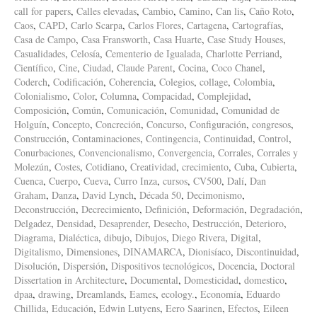
call for papers
,
Calles elevadas
,
Cambio
,
Camino
,
Can lis
,
Caño Roto
,
Caos
,
CAPD
,
Carlo Scarpa
,
Carlos Flores
,
Cartagena
,
Cartografías
,
Casa de Campo
,
Casa Fransworth
,
Casa Huarte
,
Case Study Houses
,
Casualidades
,
Celosía
,
Cementerio de Igualada
,
Charlotte Perriand
,
Científico
,
Cine
,
Ciudad
,
Claude Parent
,
Cocina
,
Coco Chanel
,
Coderch
,
Codificación
,
Coherencia
,
Colegios
,
collage
,
Colombia
,
Colonialismo
,
Color
,
Columna
,
Compacidad
,
Complejidad
,
Composición
,
Común
,
Comunicación
,
Comunidad
,
Comunidad de
Holguín
,
Concepto
,
Concreción
,
Concurso
,
Configuración
,
congresos
,
Construcción
,
Contaminaciones
,
Contingencia
,
Continuidad
,
Control
,
Conurbaciones
,
Convencionalismo
,
Convergencia
,
Corrales
,
Corrales y
Molezún
,
Costes
,
Cotidiano
,
Creatividad
,
crecimiento
,
Cuba
,
Cubierta
,
Cuenca
,
Cuerpo
,
Cueva
,
Curro Inza
,
cursos
,
CV500
,
Dalí
,
Dan
Graham
,
Danza
,
David Lynch
,
Década 50
,
Decimonismo
,
Deconstrucción
,
Decrecimiento
,
Definición
,
Deformación
,
Degradación
,
Delgadez
,
Densidad
,
Desaprender
,
Desecho
,
Destrucción
,
Deterioro
,
Diagrama
,
Dialéctica
,
dibujo
,
Dibujos
,
Diego Rivera
,
Digital
,
Digitalismo
,
Dimensiones
,
DINAMARCA
,
Dionisíaco
,
Discontinuidad
,
Disolución
,
Dispersión
,
Dispositivos tecnológicos
,
Docencia
,
Doctoral
Dissertation in Architecture
,
Documental
,
Domesticidad
,
domestico
,
dpaa
,
drawing
,
Dreamlands
,
Eames
,
ecology.
,
Economía
,
Eduardo
Chillida
,
Educación
,
Edwin Lutyens
,
Eero Saarinen
,
Efectos
,
Eileen