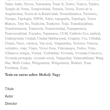
Tadao Ando
,
Távora
,
Taxonomía
,
Team X
,
Teatro
,
Teatros
,
Tejidos
,
Templo de Venus
,
Temporalidad
,
Tensión
,
Teoría
,
Teoría de la
Arquitectura
,
Teoria de la Relatividad
,
Termodinámica
,
Territorio
,
Tiempo
,
Tipología
,
TIPOS
,
Tokio
,
topografía
,
Topología
,
Torres
Blancas
,
Toyo Ito
,
Tradición
,
Traductor
,
Traje
,
Transdisciplinar
,
Transformación
,
Transición
,
Transitoriedad
,
Transparencia
,
Transversalidad
,
Trazados
,
Tupamaros
,
ULM
,
Umberto Eco
,
umbral
,
Underground
,
Unidad
,
Unidad Habitacional
,
Urugüay
,
Uso
,
Utilidad
,
Utopía
,
Vacío
,
valencia
,
Van eyck
,
Vanguardias
,
Vectores
,
Venecia
,
vertedero
,
viaje
,
Viajes
,
Víctor Eusa
,
Videojuegos
,
Vidrio
,
Viejo
,
Villanova Artigas
,
Virtual
,
Visibilidad
,
Vivienda
,
Vivienda Colectiva
,
Vivienda protegida
,
vivienda social
,
Vulgaridad
,
Vulnerabilidad
,
Wang
Shu
,
Wells Coates
,
Wittgenstein
,
Wittgenstien
,
Wohlert
,
Yona
Friedman
,
Zenu
,
Tesis en curso sobre
Moholy Nagy
Título
Autor
Director