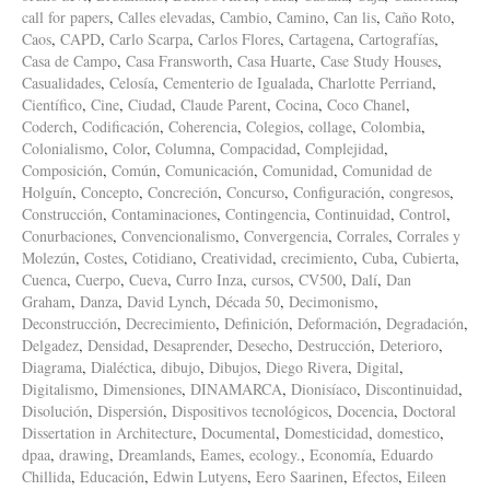
call for papers
,
Calles elevadas
,
Cambio
,
Camino
,
Can lis
,
Caño Roto
,
Caos
,
CAPD
,
Carlo Scarpa
,
Carlos Flores
,
Cartagena
,
Cartografías
,
Casa de Campo
,
Casa Fransworth
,
Casa Huarte
,
Case Study Houses
,
Casualidades
,
Celosía
,
Cementerio de Igualada
,
Charlotte Perriand
,
Científico
,
Cine
,
Ciudad
,
Claude Parent
,
Cocina
,
Coco Chanel
,
Coderch
,
Codificación
,
Coherencia
,
Colegios
,
collage
,
Colombia
,
Colonialismo
,
Color
,
Columna
,
Compacidad
,
Complejidad
,
Composición
,
Común
,
Comunicación
,
Comunidad
,
Comunidad de
Holguín
,
Concepto
,
Concreción
,
Concurso
,
Configuración
,
congresos
,
Construcción
,
Contaminaciones
,
Contingencia
,
Continuidad
,
Control
,
Conurbaciones
,
Convencionalismo
,
Convergencia
,
Corrales
,
Corrales y
Molezún
,
Costes
,
Cotidiano
,
Creatividad
,
crecimiento
,
Cuba
,
Cubierta
,
Cuenca
,
Cuerpo
,
Cueva
,
Curro Inza
,
cursos
,
CV500
,
Dalí
,
Dan
Graham
,
Danza
,
David Lynch
,
Década 50
,
Decimonismo
,
Deconstrucción
,
Decrecimiento
,
Definición
,
Deformación
,
Degradación
,
Delgadez
,
Densidad
,
Desaprender
,
Desecho
,
Destrucción
,
Deterioro
,
Diagrama
,
Dialéctica
,
dibujo
,
Dibujos
,
Diego Rivera
,
Digital
,
Digitalismo
,
Dimensiones
,
DINAMARCA
,
Dionisíaco
,
Discontinuidad
,
Disolución
,
Dispersión
,
Dispositivos tecnológicos
,
Docencia
,
Doctoral
Dissertation in Architecture
,
Documental
,
Domesticidad
,
domestico
,
dpaa
,
drawing
,
Dreamlands
,
Eames
,
ecology.
,
Economía
,
Eduardo
Chillida
,
Educación
,
Edwin Lutyens
,
Eero Saarinen
,
Efectos
,
Eileen