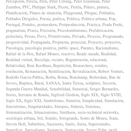
Percepción
,
Pereza
,
Perú
,
Peter Celsing
,
Peter Eisenman
,
Peter
Zumthor
,
PFC
,
Philippe Stark
,
Picote
,
Pietila
,
Piñero
,
pintura
,
Planificación
,
Planos de situación
,
Playground
,
Pliegue
,
Poblados
,
Poblados Dirigidos
,
Poesía
,
poética
,
Política
,
Política urbana
,
Pop
,
Portugal
,
Postdoc
,
postmodern
,
Postproducción
,
Práctica
,
Prada Poole
,
pragmatism
,
Praxis
,
Precisión
,
Precolombinismo
,
Prefabricación
,
prelectura
,
Presas
,
Previ
,
Primitivismo
,
Privado
,
Proceso
,
Programado
,
progresividad
,
Propaganda
,
Propuesta
,
proyectar
,
Proyecto
,
proyectos
,
Psicología
,
psicología positiva
,
public space
,
Puentes
,
Racionalismo
,
Rafael de la Hoz
,
Rafael Moneo
,
reactivo
,
Ready-meade
,
Realidad
,
Realidad virtual
,
Reciclaje
,
recinto
,
Regeneración
,
relacional
,
Relatividad
,
Rem Koolhaas
,
Repetición
,
Researchers
,
residuo
,
resolución
,
Restauración
,
Reutilización
,
Revitalización
,
Robert Venturi
,
Rodolfo García-Pablos
,
Roiba
,
Roma
,
Ronchamp
,
Rotterdam
,
Rue de
Sevres
,
Ruptura
,
Rural
,
SANAA
,
Santa Teresa
,
sculpture
,
Sección
,
Segunda Guerra Mundial
,
Sensibilidad
,
Sensorial
,
Sergio Bernardes
,
Series
,
Serranía de Ronda
,
Sigfried Giedion
,
Siglo XIX
,
Siglo XVIII
,
Siglo XX
,
Siglo XXI
,
Simbolismo
,
Simetría
,
Simplicidad
,
Simulación
,
Sincretismo
,
Singularidades
,
Sinopsis
,
Síntesis
,
Sistemas
,
Sistematización
,
Situacionismo
,
Smithson
,
socio-technical networks
,
sociología urbana
,
Sol
,
Sonido
,
Sotogrande
,
Souto de Moura
,
Stam
,
Steven Holl
,
Suburbios
,
Sucesores
,
Suelo
,
Suiza
,
Superestudio
,
Superficie
,
Surrealismo
,
Sustancia
,
Sustracción
,
Sverre Fehn
,
tactil
,