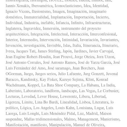
Iannis Xenakis
,
Iberoamérica
,
Iconoclasticismo
,
Idea
,
Identidad
,
Ignacio Vicens
,
Ilusionismo
,
Imagen
,
Imaginación
,
imaginario
doméstico
,
Immaterialidad
,
Implantación
,
Importación
,
Incierto
,
Individual
,
Industria
,
inefable
,
Infancia
,
Infinito
,
Infraestructuras
,
Inglaterra
,
Ingravidez
,
Inmersión
,
instrumento del proyecto
arquitectónico
,
Integración
,
Intelectual
,
Interacción
,
Interconfesional
,
Interior
,
Intermedio
,
Intervención
,
Intimidad
,
Invariación
,
Invariantes
,
Invención
,
investigación
,
Invisible
,
Islas
,
Italia
,
Itinerancia
,
Itinerario
,
Ivrea
,
Jacques Tati
,
James Stirling
,
Japón
,
Jardines
,
Javier Carvajal
,
Jean Eugène Robert-Houdin
,
Jean Prouvé
,
Jorge Oteiza
,
Jorn Utzon
,
José Antonio Corrales
,
José Antonio Ramos
,
José de Yarza García
,
José
Luis Fernández del Amo
,
José saramago
,
Juan Borchers
,
Juan
OGorman
,
Juego
,
Juegos serios
,
Julio Lafuente
,
Jurg Gonzett
,
Juvenal
Baracco
,
Kandinsky
,
Kay Fisker
,
Kazuyo Sejima
,
Klint
,
Konrad
Wachdmann
,
Koppel
,
La Bata Shoe Company
,
La Habana
,
La India
,
Laberinto
,
Laboratorio
,
landform
,
landscape
,
Las Vegas
,
Le Corbusier
,
Lecturas
,
Levedad
,
Lever House
,
Lewerentz
,
Libera
,
Libertad
,
Ligereza
,
Límite
,
Lina Bo Bardi
,
Linealidad
,
Lisboa
,
Literatura
,
lo
político
,
Lógica
,
Los Angeles
,
Louis Kahn
,
Louisiana
,
Lugar
,
Luis
Laorga
,
Luis Longhi
,
Luis Menéndez Pidal
,
Luz
,
Madrid
,
Maison
suspendue
,
Mallas tridimensionales
,
Malmo
,
Management
,
Manierismo
,
Manifestación
,
manifiesto
,
Manipulación
,
Manuel de Oliveira
,