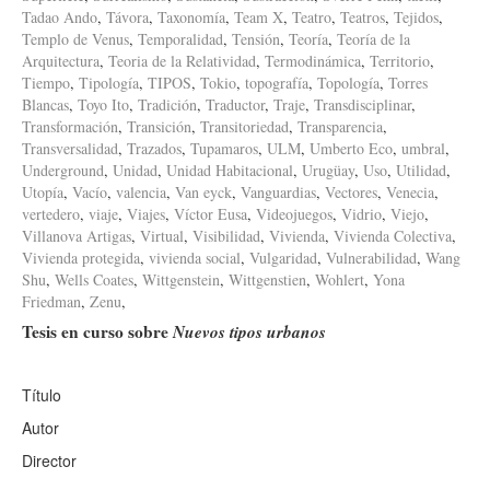
Tadao Ando
,
Távora
,
Taxonomía
,
Team X
,
Teatro
,
Teatros
,
Tejidos
,
Templo de Venus
,
Temporalidad
,
Tensión
,
Teoría
,
Teoría de la
Arquitectura
,
Teoria de la Relatividad
,
Termodinámica
,
Territorio
,
Tiempo
,
Tipología
,
TIPOS
,
Tokio
,
topografía
,
Topología
,
Torres
Blancas
,
Toyo Ito
,
Tradición
,
Traductor
,
Traje
,
Transdisciplinar
,
Transformación
,
Transición
,
Transitoriedad
,
Transparencia
,
Transversalidad
,
Trazados
,
Tupamaros
,
ULM
,
Umberto Eco
,
umbral
,
Underground
,
Unidad
,
Unidad Habitacional
,
Urugüay
,
Uso
,
Utilidad
,
Utopía
,
Vacío
,
valencia
,
Van eyck
,
Vanguardias
,
Vectores
,
Venecia
,
vertedero
,
viaje
,
Viajes
,
Víctor Eusa
,
Videojuegos
,
Vidrio
,
Viejo
,
Villanova Artigas
,
Virtual
,
Visibilidad
,
Vivienda
,
Vivienda Colectiva
,
Vivienda protegida
,
vivienda social
,
Vulgaridad
,
Vulnerabilidad
,
Wang
Shu
,
Wells Coates
,
Wittgenstein
,
Wittgenstien
,
Wohlert
,
Yona
Friedman
,
Zenu
,
Tesis en curso sobre
Nuevos tipos urbanos
Título
Autor
Director