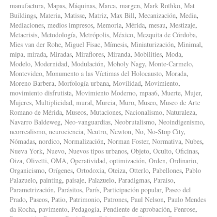
manufactura
,
Mapas
,
Máquinas
,
Marca
,
margen
,
Mark Rothko
,
Mat
Buildings
,
Materia
,
Matisse
,
Matriz
,
Max Bill
,
Mecanización
,
Media
,
Mediaciones
,
medios impresos
,
Memoria
,
Mérida
,
mesau
,
Mestizaje
,
Metacrisis
,
Metodología
,
Metrópolis
,
México
,
Mezquita de Córdoba
,
Mies van der Rohe
,
Miguel Fisac
,
Mímesis
,
Miniaturización
,
Minimal
,
mipa
,
mirada
,
Miradas
,
Miraflores
,
Miranda
,
Mobilities
,
Moda
,
Modelo
,
Modernidad
,
Modulación
,
Moholy Nagy
,
Monte-Carmelo
,
Montevideo
,
Monumento a las Víctimas del Holocausto
,
Morada
,
Moreno Barbera
,
Morfología urbana
,
Movilidad
,
Movimiento
,
movimiento disfrutista
,
Movimiento Moderno
,
mpaa6
,
Muerte
,
Mujer
,
Mujeres
,
Multiplicidad
,
mural
,
Murcia
,
Muro
,
Museo
,
Museo de Arte
Romano de Mérida
,
Museos
,
Mutaciones
,
Nacionalismo
,
Naturaleza
,
Navarro Baldeweg
,
Neo-vanguardias
,
Neobrutalismo
,
Neoindigenismo
,
neorrealismo
,
neurociencia
,
Neutro
,
Newton
,
No
,
No-Stop City
,
Nómadas
,
nordico
,
Normalización
,
Norman Foster
,
Normativa
,
Nubes
,
Nueva York
,
Nuevo
,
Nuevos tipos urbanos
,
Objeto
,
Oculto
,
Oficinas
,
Oiza
,
Olivetti
,
OMA
,
Operatividad
,
optimización
,
Orden
,
Ordinario
,
Organicismo
,
Orígenes
,
Ortodoxia
,
Oteiza
,
Otterlo
,
Pabellones
,
Pablo
Palazuelo
,
painting
,
paisaje
,
Palazuelo
,
Paradigmas
,
Paraíso
,
Parametrización
,
Parásitos
,
París
,
Participación popular
,
Paseo del
Prado
,
Paseos
,
Patio
,
Patrimonio
,
Patrones
,
Paul Nelson
,
Paulo Mendes
da Rocha
,
pavimento
,
Pedagogía
,
Pendiente de aprobación
,
Penrose
,