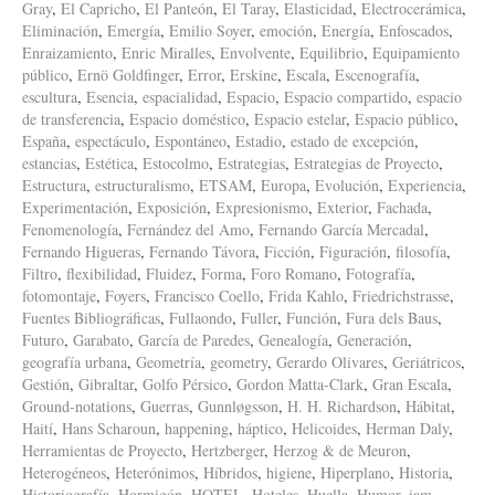
Gray
,
El Capricho
,
El Panteón
,
El Taray
,
Elasticidad
,
Electrocerámica
,
Eliminación
,
Emergía
,
Emilio Soyer
,
emoción
,
Energía
,
Enfoscados
,
Enraizamiento
,
Enric Miralles
,
Envolvente
,
Equilibrio
,
Equipamiento
público
,
Ernö Goldfinger
,
Error
,
Erskine
,
Escala
,
Escenografía
,
escultura
,
Esencia
,
espacialidad
,
Espacio
,
Espacio compartido
,
espacio
de transferencia
,
Espacio doméstico
,
Espacio estelar
,
Espacio público
,
España
,
espectáculo
,
Espontáneo
,
Estadio
,
estado de excepción
,
estancias
,
Estética
,
Estocolmo
,
Estrategias
,
Estrategias de Proyecto
,
Estructura
,
estructuralismo
,
ETSAM
,
Europa
,
Evolución
,
Experiencia
,
Experimentación
,
Exposición
,
Expresionismo
,
Exterior
,
Fachada
,
Fenomenología
,
Fernández del Amo
,
Fernando García Mercadal
,
Fernando Higueras
,
Fernando Távora
,
Ficción
,
Figuración
,
filosofía
,
Filtro
,
flexibilidad
,
Fluidez
,
Forma
,
Foro Romano
,
Fotografía
,
fotomontaje
,
Foyers
,
Francisco Coello
,
Frida Kahlo
,
Friedrichstrasse
,
Fuentes Bibliográficas
,
Fullaondo
,
Fuller
,
Función
,
Fura dels Baus
,
Futuro
,
Garabato
,
García de Paredes
,
Genealogía
,
Generación
,
geografía urbana
,
Geometría
,
geometry
,
Gerardo Olivares
,
Geriátricos
,
Gestión
,
Gibraltar
,
Golfo Pérsico
,
Gordon Matta-Clark
,
Gran Escala
,
Ground-notations
,
Guerras
,
Gunnløgsson
,
H. H. Richardson
,
Hábitat
,
Haití
,
Hans Scharoun
,
happening
,
háptico
,
Helicoides
,
Herman Daly
,
Herramientas de Proyecto
,
Hertzberger
,
Herzog & de Meuron
,
Heterogéneos
,
Heterónimos
,
Híbridos
,
higiene
,
Hiperplano
,
Historia
,
Historiografía
,
Hormigón
,
HOTEL
,
Hoteles
,
Huella
,
Humor
,
iam
,