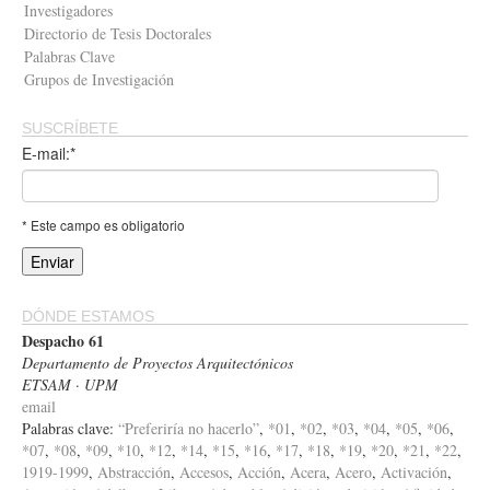
Investigadores
Directorio de Tesis Doctorales
Palabras Clave
Grupos de Investigación
SUSCRÍBETE
E-mail:*
* Este campo es obligatorio
DÓNDE ESTAMOS
Despacho 61
Departamento de Proyectos Arquitectónicos
ETSAM · UPM
email
Palabras clave:
“Preferiría no hacerlo”
,
*01
,
*02
,
*03
,
*04
,
*05
,
*06
,
*07
,
*08
,
*09
,
*10
,
*12
,
*14
,
*15
,
*16
,
*17
,
*18
,
*19
,
*20
,
*21
,
*22
,
1919-1999
,
Abstracción
,
Accesos
,
Acción
,
Acera
,
Acero
,
Activación
,