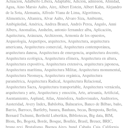
Actuación
,
Adalberto Libera
,
Adaptable
,
Adición
,
admisión
,
Afinidad
,
Agua
,
Aino Marsio Aalto
,
Aire
,
Albert Eistein
,
Albert Kahn
,
Alejandro
de la Sota
,
Alemania
,
Alfredo Viana de Lima
,
Algoritmos
,
Alimenticio
,
Altamira
,
Alvar Aalto
,
Álvaro Siza
,
Ambiente
,
Ambigüedad
,
América
,
Andrea Branzi
,
Andrés Perea
,
Ángulo
,
Anni
Albers
,
Anomalías
,
Anshelm
,
antonio fernandez alba
,
Aplicación
,
Aquitectura
,
Aránzazu
,
Archizoom
,
Armonía de los opuestos
,
Arqueología
,
Arquetipos
,
arquitectos
,
Arquitectura
,
arquitectura
americana
,
Arquitectura comercial
,
Arquitectura contemporánea
,
arquitectura danesa
,
Arquitectura de emergencia
,
arquitectura docente
,
Arquitectura ecológica
,
Arquitectura efímera
,
Arquitectura en altura
,
Arquitectura expositiva
,
Arquitectura extensiva
,
arquitectura japonesa
,
Arquitectura marítima
,
Arquitectura Militar
,
Arquitectura monumental
,
Arquitectura Neomaya
,
Arquitectura orgánica
,
Arquitectura
paramétrica
,
Arquitectura Radical
,
Arquitectura Relacional
,
Arquitectura Sacra
,
Arquitectura transportable
,
Arquitectura vernácula
,
arquitectura y arte
,
Arquitectura y emoción
,
Arte
,
artesanía
,
Artificial
,
Asentamiento
,
Asplund
,
Atlas
,
Atmósfera
,
Audiovisuales
,
Auditorios
,
Austeridad
,
Avery Index
,
Babilobia
,
Balnearios
,
Banco de Bilbao
,
baño
,
Barrio
,
Barroco
,
Bartleby
,
basura
,
Bauhaus
,
becas
,
Bemposta
,
Berlin
,
Bernard Tschumi
,
Berthold Lubertkin
,
Bibliotecas
,
Big data
,
BIM
,
Blom
,
Bo
,
Bogotá
,
Borde
,
Bosque
,
Boullée
,
Brasil
,
Breuer
,
BRIC
,
bruno zevi
,
Brutalismo
,
Buenos Aires
,
bund
,
Cabaña
,
Caja
,
California
,