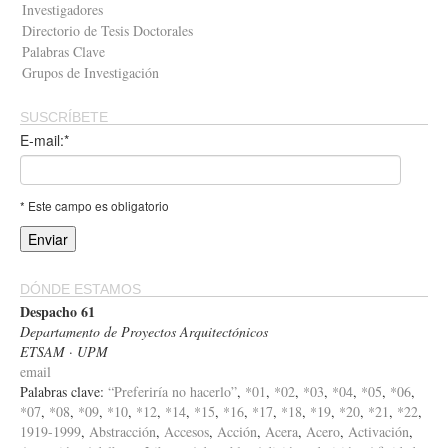
Investigadores
Directorio de Tesis Doctorales
Palabras Clave
Grupos de Investigación
SUSCRÍBETE
E-mail:*
* Este campo es obligatorio
DÓNDE ESTAMOS
Despacho 61
Departamento de Proyectos Arquitectónicos
ETSAM · UPM
email
Palabras clave:
“Preferiría no hacerlo”
,
*01
,
*02
,
*03
,
*04
,
*05
,
*06
,
*07
,
*08
,
*09
,
*10
,
*12
,
*14
,
*15
,
*16
,
*17
,
*18
,
*19
,
*20
,
*21
,
*22
,
1919-1999
,
Abstracción
,
Accesos
,
Acción
,
Acera
,
Acero
,
Activación
,