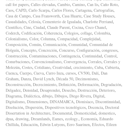
call for papers
,
Calles elevadas
,
Cambio
,
Camino
,
Can lis
,
Caño Roto
,
Caos
,
CAPD
,
Carlo Scarpa
,
Carlos Flores
,
Cartagena
,
Cartografías
,
Casa de Campo
,
Casa Fransworth
,
Casa Huarte
,
Case Study Houses
,
Casualidades
,
Celosía
,
Cementerio de Igualada
,
Charlotte Perriand
,
Científico
,
Cine
,
Ciudad
,
Claude Parent
,
Cocina
,
Coco Chanel
,
Coderch
,
Codificación
,
Coherencia
,
Colegios
,
collage
,
Colombia
,
Colonialismo
,
Color
,
Columna
,
Compacidad
,
Complejidad
,
Composición
,
Común
,
Comunicación
,
Comunidad
,
Comunidad de
Holguín
,
Concepto
,
Concreción
,
Concurso
,
Configuración
,
congresos
,
Construcción
,
Contaminaciones
,
Contingencia
,
Continuidad
,
Control
,
Conurbaciones
,
Convencionalismo
,
Convergencia
,
Corrales
,
Corrales y
Molezún
,
Costes
,
Cotidiano
,
Creatividad
,
crecimiento
,
Cuba
,
Cubierta
,
Cuenca
,
Cuerpo
,
Cueva
,
Curro Inza
,
cursos
,
CV500
,
Dalí
,
Dan
Graham
,
Danza
,
David Lynch
,
Década 50
,
Decimonismo
,
Deconstrucción
,
Decrecimiento
,
Definición
,
Deformación
,
Degradación
,
Delgadez
,
Densidad
,
Desaprender
,
Desecho
,
Destrucción
,
Deterioro
,
Diagrama
,
Dialéctica
,
dibujo
,
Dibujos
,
Diego Rivera
,
Digital
,
Digitalismo
,
Dimensiones
,
DINAMARCA
,
Dionisíaco
,
Discontinuidad
,
Disolución
,
Dispersión
,
Dispositivos tecnológicos
,
Docencia
,
Doctoral
Dissertation in Architecture
,
Documental
,
Domesticidad
,
domestico
,
dpaa
,
drawing
,
Dreamlands
,
Eames
,
ecology.
,
Economía
,
Eduardo
Chillida
,
Educación
,
Edwin Lutyens
,
Eero Saarinen
,
Efectos
,
Eileen