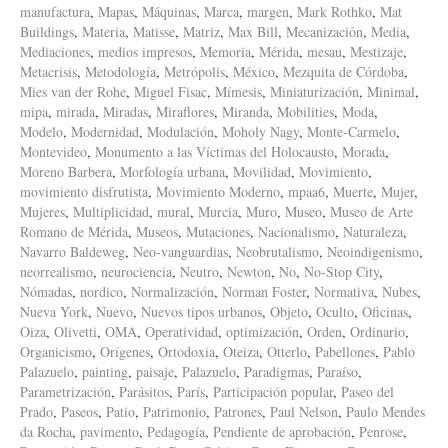
manufactura
,
Mapas
,
Máquinas
,
Marca
,
margen
,
Mark Rothko
,
Mat
Buildings
,
Materia
,
Matisse
,
Matriz
,
Max Bill
,
Mecanización
,
Media
,
Mediaciones
,
medios impresos
,
Memoria
,
Mérida
,
mesau
,
Mestizaje
,
Metacrisis
,
Metodología
,
Metrópolis
,
México
,
Mezquita de Córdoba
,
Mies van der Rohe
,
Miguel Fisac
,
Mímesis
,
Miniaturización
,
Minimal
,
mipa
,
mirada
,
Miradas
,
Miraflores
,
Miranda
,
Mobilities
,
Moda
,
Modelo
,
Modernidad
,
Modulación
,
Moholy Nagy
,
Monte-Carmelo
,
Montevideo
,
Monumento a las Víctimas del Holocausto
,
Morada
,
Moreno Barbera
,
Morfología urbana
,
Movilidad
,
Movimiento
,
movimiento disfrutista
,
Movimiento Moderno
,
mpaa6
,
Muerte
,
Mujer
,
Mujeres
,
Multiplicidad
,
mural
,
Murcia
,
Muro
,
Museo
,
Museo de Arte
Romano de Mérida
,
Museos
,
Mutaciones
,
Nacionalismo
,
Naturaleza
,
Navarro Baldeweg
,
Neo-vanguardias
,
Neobrutalismo
,
Neoindigenismo
,
neorrealismo
,
neurociencia
,
Neutro
,
Newton
,
No
,
No-Stop City
,
Nómadas
,
nordico
,
Normalización
,
Norman Foster
,
Normativa
,
Nubes
,
Nueva York
,
Nuevo
,
Nuevos tipos urbanos
,
Objeto
,
Oculto
,
Oficinas
,
Oiza
,
Olivetti
,
OMA
,
Operatividad
,
optimización
,
Orden
,
Ordinario
,
Organicismo
,
Orígenes
,
Ortodoxia
,
Oteiza
,
Otterlo
,
Pabellones
,
Pablo
Palazuelo
,
painting
,
paisaje
,
Palazuelo
,
Paradigmas
,
Paraíso
,
Parametrización
,
Parásitos
,
París
,
Participación popular
,
Paseo del
Prado
,
Paseos
,
Patio
,
Patrimonio
,
Patrones
,
Paul Nelson
,
Paulo Mendes
da Rocha
,
pavimento
,
Pedagogía
,
Pendiente de aprobación
,
Penrose
,