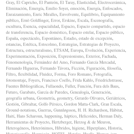
Gray
,
El Capricho
,
El Panteón
,
El Taray
,
Elasticidad
,
Electrocerámica
,
Eliminación
,
Emergía
,
Emilio Soyer
,
emoción
,
Energía
,
Enfoscados
,
Enraizamiento
,
Enric Miralles
,
Envolvente
,
Equilibrio
,
Equipamiento
público
,
Ernö Goldfinger
,
Error
,
Erskine
,
Escala
,
Escenografía
,
escultura
,
Esencia
,
espacialidad
,
Espacio
,
Espacio compartido
,
espacio
de transferencia
,
Espacio doméstico
,
Espacio estelar
,
Espacio público
,
España
,
espectáculo
,
Espontáneo
,
Estadio
,
estado de excepción
,
estancias
,
Estética
,
Estocolmo
,
Estrategias
,
Estrategias de Proyecto
,
Estructura
,
estructuralismo
,
ETSAM
,
Europa
,
Evolución
,
Experiencia
,
Experimentación
,
Exposición
,
Expresionismo
,
Exterior
,
Fachada
,
Fenomenología
,
Fernández del Amo
,
Fernando García Mercadal
,
Fernando Higueras
,
Fernando Távora
,
Ficción
,
Figuración
,
filosofía
,
Filtro
,
flexibilidad
,
Fluidez
,
Forma
,
Foro Romano
,
Fotografía
,
fotomontaje
,
Foyers
,
Francisco Coello
,
Frida Kahlo
,
Friedrichstrasse
,
Fuentes Bibliográficas
,
Fullaondo
,
Fuller
,
Función
,
Fura dels Baus
,
Futuro
,
Garabato
,
García de Paredes
,
Genealogía
,
Generación
,
geografía urbana
,
Geometría
,
geometry
,
Gerardo Olivares
,
Geriátricos
,
Gestión
,
Gibraltar
,
Golfo Pérsico
,
Gordon Matta-Clark
,
Gran Escala
,
Ground-notations
,
Guerras
,
Gunnløgsson
,
H. H. Richardson
,
Hábitat
,
Haití
,
Hans Scharoun
,
happening
,
háptico
,
Helicoides
,
Herman Daly
,
Herramientas de Proyecto
,
Hertzberger
,
Herzog & de Meuron
,
Heterogéneos
,
Heterónimos
,
Híbridos
,
higiene
,
Hiperplano
,
Historia
,
Historiografía
,
Hormigón
,
HOTEL
,
Hoteles
,
Huella
,
Humor
,
iam
,