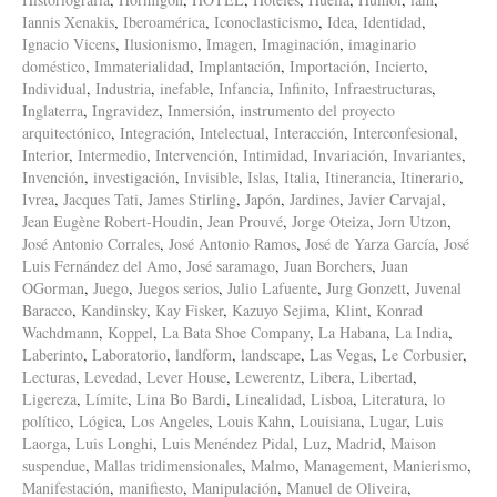
Iannis Xenakis
,
Iberoamérica
,
Iconoclasticismo
,
Idea
,
Identidad
,
Ignacio Vicens
,
Ilusionismo
,
Imagen
,
Imaginación
,
imaginario
doméstico
,
Immaterialidad
,
Implantación
,
Importación
,
Incierto
,
Individual
,
Industria
,
inefable
,
Infancia
,
Infinito
,
Infraestructuras
,
Inglaterra
,
Ingravidez
,
Inmersión
,
instrumento del proyecto
arquitectónico
,
Integración
,
Intelectual
,
Interacción
,
Interconfesional
,
Interior
,
Intermedio
,
Intervención
,
Intimidad
,
Invariación
,
Invariantes
,
Invención
,
investigación
,
Invisible
,
Islas
,
Italia
,
Itinerancia
,
Itinerario
,
Ivrea
,
Jacques Tati
,
James Stirling
,
Japón
,
Jardines
,
Javier Carvajal
,
Jean Eugène Robert-Houdin
,
Jean Prouvé
,
Jorge Oteiza
,
Jorn Utzon
,
José Antonio Corrales
,
José Antonio Ramos
,
José de Yarza García
,
José
Luis Fernández del Amo
,
José saramago
,
Juan Borchers
,
Juan
OGorman
,
Juego
,
Juegos serios
,
Julio Lafuente
,
Jurg Gonzett
,
Juvenal
Baracco
,
Kandinsky
,
Kay Fisker
,
Kazuyo Sejima
,
Klint
,
Konrad
Wachdmann
,
Koppel
,
La Bata Shoe Company
,
La Habana
,
La India
,
Laberinto
,
Laboratorio
,
landform
,
landscape
,
Las Vegas
,
Le Corbusier
,
Lecturas
,
Levedad
,
Lever House
,
Lewerentz
,
Libera
,
Libertad
,
Ligereza
,
Límite
,
Lina Bo Bardi
,
Linealidad
,
Lisboa
,
Literatura
,
lo
político
,
Lógica
,
Los Angeles
,
Louis Kahn
,
Louisiana
,
Lugar
,
Luis
Laorga
,
Luis Longhi
,
Luis Menéndez Pidal
,
Luz
,
Madrid
,
Maison
suspendue
,
Mallas tridimensionales
,
Malmo
,
Management
,
Manierismo
,
Manifestación
,
manifiesto
,
Manipulación
,
Manuel de Oliveira
,