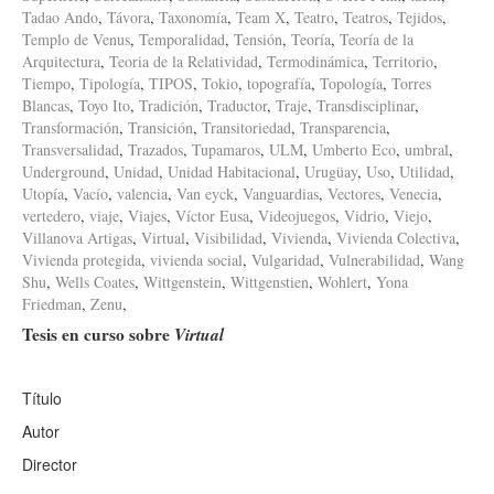
Tadao Ando
,
Távora
,
Taxonomía
,
Team X
,
Teatro
,
Teatros
,
Tejidos
,
Templo de Venus
,
Temporalidad
,
Tensión
,
Teoría
,
Teoría de la
Arquitectura
,
Teoria de la Relatividad
,
Termodinámica
,
Territorio
,
Tiempo
,
Tipología
,
TIPOS
,
Tokio
,
topografía
,
Topología
,
Torres
Blancas
,
Toyo Ito
,
Tradición
,
Traductor
,
Traje
,
Transdisciplinar
,
Transformación
,
Transición
,
Transitoriedad
,
Transparencia
,
Transversalidad
,
Trazados
,
Tupamaros
,
ULM
,
Umberto Eco
,
umbral
,
Underground
,
Unidad
,
Unidad Habitacional
,
Urugüay
,
Uso
,
Utilidad
,
Utopía
,
Vacío
,
valencia
,
Van eyck
,
Vanguardias
,
Vectores
,
Venecia
,
vertedero
,
viaje
,
Viajes
,
Víctor Eusa
,
Videojuegos
,
Vidrio
,
Viejo
,
Villanova Artigas
,
Virtual
,
Visibilidad
,
Vivienda
,
Vivienda Colectiva
,
Vivienda protegida
,
vivienda social
,
Vulgaridad
,
Vulnerabilidad
,
Wang
Shu
,
Wells Coates
,
Wittgenstein
,
Wittgenstien
,
Wohlert
,
Yona
Friedman
,
Zenu
,
Tesis en curso sobre
Virtual
Título
Autor
Director