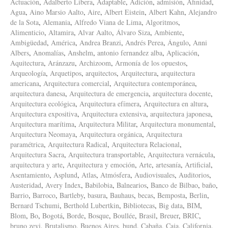
Actuación
,
Adalberto Libera
,
Adaptable
,
Adición
,
admisión
,
Afinidad
,
Agua
,
Aino Marsio Aalto
,
Aire
,
Albert Eistein
,
Albert Kahn
,
Alejandro
de la Sota
,
Alemania
,
Alfredo Viana de Lima
,
Algoritmos
,
Alimenticio
,
Altamira
,
Alvar Aalto
,
Álvaro Siza
,
Ambiente
,
Ambigüedad
,
América
,
Andrea Branzi
,
Andrés Perea
,
Ángulo
,
Anni
Albers
,
Anomalías
,
Anshelm
,
antonio fernandez alba
,
Aplicación
,
Aquitectura
,
Aránzazu
,
Archizoom
,
Armonía de los opuestos
,
Arqueología
,
Arquetipos
,
arquitectos
,
Arquitectura
,
arquitectura
americana
,
Arquitectura comercial
,
Arquitectura contemporánea
,
arquitectura danesa
,
Arquitectura de emergencia
,
arquitectura docente
,
Arquitectura ecológica
,
Arquitectura efímera
,
Arquitectura en altura
,
Arquitectura expositiva
,
Arquitectura extensiva
,
arquitectura japonesa
,
Arquitectura marítima
,
Arquitectura Militar
,
Arquitectura monumental
,
Arquitectura Neomaya
,
Arquitectura orgánica
,
Arquitectura
paramétrica
,
Arquitectura Radical
,
Arquitectura Relacional
,
Arquitectura Sacra
,
Arquitectura transportable
,
Arquitectura vernácula
,
arquitectura y arte
,
Arquitectura y emoción
,
Arte
,
artesanía
,
Artificial
,
Asentamiento
,
Asplund
,
Atlas
,
Atmósfera
,
Audiovisuales
,
Auditorios
,
Austeridad
,
Avery Index
,
Babilobia
,
Balnearios
,
Banco de Bilbao
,
baño
,
Barrio
,
Barroco
,
Bartleby
,
basura
,
Bauhaus
,
becas
,
Bemposta
,
Berlin
,
Bernard Tschumi
,
Berthold Lubertkin
,
Bibliotecas
,
Big data
,
BIM
,
Blom
,
Bo
,
Bogotá
,
Borde
,
Bosque
,
Boullée
,
Brasil
,
Breuer
,
BRIC
,
bruno zevi
,
Brutalismo
,
Buenos Aires
,
bund
,
Cabaña
,
Caja
,
California
,