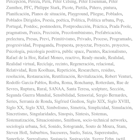
Percepción
,
Pereza
,
Perú
,
Peter Celsing
,
Peter Eisenman
,
Peter
Zumthor
,
PFC
,
Philippe Stark
,
Picote
,
Pietila
,
Piñero
,
pintura
,
Planificación
,
Planos de situación
,
Playground
,
Pliegue
,
Poblados
,
Poblados Dirigidos
,
Poesía
,
poética
,
Política
,
Política urbana
,
Pop
,
Portugal
,
Postdoc
,
postmodern
,
Postproducción
,
Práctica
,
Prada Poole
,
pragmatism
,
Praxis
,
Precisión
,
Precolombinismo
,
Prefabricación
,
prelectura
,
Presas
,
Previ
,
Primitivismo
,
Privado
,
Proceso
,
Programado
,
progresividad
,
Propaganda
,
Propuesta
,
proyectar
,
Proyecto
,
proyectos
,
Psicología
,
psicología positiva
,
public space
,
Puentes
,
Racionalismo
,
Rafael de la Hoz
,
Rafael Moneo
,
reactivo
,
Ready-meade
,
Realidad
,
Realidad virtual
,
Reciclaje
,
recinto
,
Regeneración
,
relacional
,
Relatividad
,
Rem Koolhaas
,
Repetición
,
Researchers
,
residuo
,
resolución
,
Restauración
,
Reutilización
,
Revitalización
,
Robert Venturi
,
Rodolfo García-Pablos
,
Roiba
,
Roma
,
Ronchamp
,
Rotterdam
,
Rue de
Sevres
,
Ruptura
,
Rural
,
SANAA
,
Santa Teresa
,
sculpture
,
Sección
,
Segunda Guerra Mundial
,
Sensibilidad
,
Sensorial
,
Sergio Bernardes
,
Series
,
Serranía de Ronda
,
Sigfried Giedion
,
Siglo XIX
,
Siglo XVIII
,
Siglo XX
,
Siglo XXI
,
Simbolismo
,
Simetría
,
Simplicidad
,
Simulación
,
Sincretismo
,
Singularidades
,
Sinopsis
,
Síntesis
,
Sistemas
,
Sistematización
,
Situacionismo
,
Smithson
,
socio-technical networks
,
sociología urbana
,
Sol
,
Sonido
,
Sotogrande
,
Souto de Moura
,
Stam
,
Steven Holl
,
Suburbios
,
Sucesores
,
Suelo
,
Suiza
,
Superestudio
,
Superficie
,
Surrealismo
,
Sustancia
,
Sustracción
,
Sverre Fehn
,
tactil
,