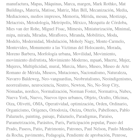
manufactura
,
Mapas
,
Máquinas
,
Marca
,
margen
,
Mark Rothko
,
Mat
Buildings
,
Materia
,
Matisse
,
Matriz
,
Max Bill
,
Mecanización
,
Media
,
Mediaciones
,
medios impresos
,
Memoria
,
Mérida
,
mesau
,
Mestizaje
,
Metacrisis
,
Metodología
,
Metrópolis
,
México
,
Mezquita de Córdoba
,
Mies van der Rohe
,
Miguel Fisac
,
Mímesis
,
Miniaturización
,
Minimal
,
mipa
,
mirada
,
Miradas
,
Miraflores
,
Miranda
,
Mobilities
,
Moda
,
Modelo
,
Modernidad
,
Modulación
,
Moholy Nagy
,
Monte-Carmelo
,
Montevideo
,
Monumento a las Víctimas del Holocausto
,
Morada
,
Moreno Barbera
,
Morfología urbana
,
Movilidad
,
Movimiento
,
movimiento disfrutista
,
Movimiento Moderno
,
mpaa6
,
Muerte
,
Mujer
,
Mujeres
,
Multiplicidad
,
mural
,
Murcia
,
Muro
,
Museo
,
Museo de Arte
Romano de Mérida
,
Museos
,
Mutaciones
,
Nacionalismo
,
Naturaleza
,
Navarro Baldeweg
,
Neo-vanguardias
,
Neobrutalismo
,
Neoindigenismo
,
neorrealismo
,
neurociencia
,
Neutro
,
Newton
,
No
,
No-Stop City
,
Nómadas
,
nordico
,
Normalización
,
Norman Foster
,
Normativa
,
Nubes
,
Nueva York
,
Nuevo
,
Nuevos tipos urbanos
,
Objeto
,
Oculto
,
Oficinas
,
Oiza
,
Olivetti
,
OMA
,
Operatividad
,
optimización
,
Orden
,
Ordinario
,
Organicismo
,
Orígenes
,
Ortodoxia
,
Oteiza
,
Otterlo
,
Pabellones
,
Pablo
Palazuelo
,
painting
,
paisaje
,
Palazuelo
,
Paradigmas
,
Paraíso
,
Parametrización
,
Parásitos
,
París
,
Participación popular
,
Paseo del
Prado
,
Paseos
,
Patio
,
Patrimonio
,
Patrones
,
Paul Nelson
,
Paulo Mendes
da Rocha
,
pavimento
,
Pedagogía
,
Pendiente de aprobación
,
Penrose
,