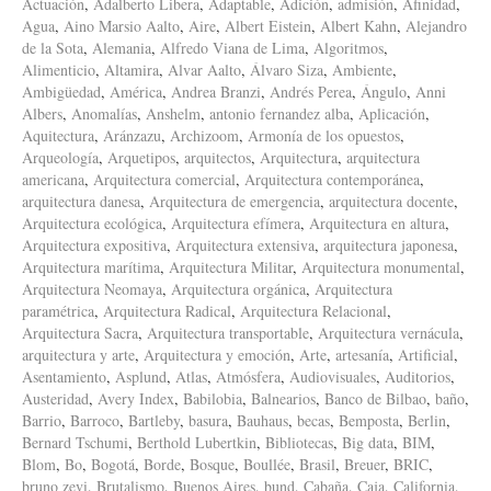
Actuación
,
Adalberto Libera
,
Adaptable
,
Adición
,
admisión
,
Afinidad
,
Agua
,
Aino Marsio Aalto
,
Aire
,
Albert Eistein
,
Albert Kahn
,
Alejandro
de la Sota
,
Alemania
,
Alfredo Viana de Lima
,
Algoritmos
,
Alimenticio
,
Altamira
,
Alvar Aalto
,
Álvaro Siza
,
Ambiente
,
Ambigüedad
,
América
,
Andrea Branzi
,
Andrés Perea
,
Ángulo
,
Anni
Albers
,
Anomalías
,
Anshelm
,
antonio fernandez alba
,
Aplicación
,
Aquitectura
,
Aránzazu
,
Archizoom
,
Armonía de los opuestos
,
Arqueología
,
Arquetipos
,
arquitectos
,
Arquitectura
,
arquitectura
americana
,
Arquitectura comercial
,
Arquitectura contemporánea
,
arquitectura danesa
,
Arquitectura de emergencia
,
arquitectura docente
,
Arquitectura ecológica
,
Arquitectura efímera
,
Arquitectura en altura
,
Arquitectura expositiva
,
Arquitectura extensiva
,
arquitectura japonesa
,
Arquitectura marítima
,
Arquitectura Militar
,
Arquitectura monumental
,
Arquitectura Neomaya
,
Arquitectura orgánica
,
Arquitectura
paramétrica
,
Arquitectura Radical
,
Arquitectura Relacional
,
Arquitectura Sacra
,
Arquitectura transportable
,
Arquitectura vernácula
,
arquitectura y arte
,
Arquitectura y emoción
,
Arte
,
artesanía
,
Artificial
,
Asentamiento
,
Asplund
,
Atlas
,
Atmósfera
,
Audiovisuales
,
Auditorios
,
Austeridad
,
Avery Index
,
Babilobia
,
Balnearios
,
Banco de Bilbao
,
baño
,
Barrio
,
Barroco
,
Bartleby
,
basura
,
Bauhaus
,
becas
,
Bemposta
,
Berlin
,
Bernard Tschumi
,
Berthold Lubertkin
,
Bibliotecas
,
Big data
,
BIM
,
Blom
,
Bo
,
Bogotá
,
Borde
,
Bosque
,
Boullée
,
Brasil
,
Breuer
,
BRIC
,
bruno zevi
,
Brutalismo
,
Buenos Aires
,
bund
,
Cabaña
,
Caja
,
California
,