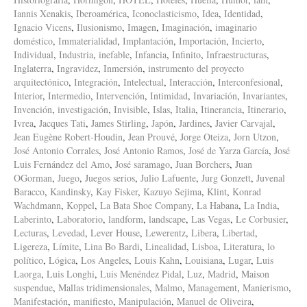
Iannis Xenakis
,
Iberoamérica
,
Iconoclasticismo
,
Idea
,
Identidad
,
Ignacio Vicens
,
Ilusionismo
,
Imagen
,
Imaginación
,
imaginario
doméstico
,
Immaterialidad
,
Implantación
,
Importación
,
Incierto
,
Individual
,
Industria
,
inefable
,
Infancia
,
Infinito
,
Infraestructuras
,
Inglaterra
,
Ingravidez
,
Inmersión
,
instrumento del proyecto
arquitectónico
,
Integración
,
Intelectual
,
Interacción
,
Interconfesional
,
Interior
,
Intermedio
,
Intervención
,
Intimidad
,
Invariación
,
Invariantes
,
Invención
,
investigación
,
Invisible
,
Islas
,
Italia
,
Itinerancia
,
Itinerario
,
Ivrea
,
Jacques Tati
,
James Stirling
,
Japón
,
Jardines
,
Javier Carvajal
,
Jean Eugène Robert-Houdin
,
Jean Prouvé
,
Jorge Oteiza
,
Jorn Utzon
,
José Antonio Corrales
,
José Antonio Ramos
,
José de Yarza García
,
José
Luis Fernández del Amo
,
José saramago
,
Juan Borchers
,
Juan
OGorman
,
Juego
,
Juegos serios
,
Julio Lafuente
,
Jurg Gonzett
,
Juvenal
Baracco
,
Kandinsky
,
Kay Fisker
,
Kazuyo Sejima
,
Klint
,
Konrad
Wachdmann
,
Koppel
,
La Bata Shoe Company
,
La Habana
,
La India
,
Laberinto
,
Laboratorio
,
landform
,
landscape
,
Las Vegas
,
Le Corbusier
,
Lecturas
,
Levedad
,
Lever House
,
Lewerentz
,
Libera
,
Libertad
,
Ligereza
,
Límite
,
Lina Bo Bardi
,
Linealidad
,
Lisboa
,
Literatura
,
lo
político
,
Lógica
,
Los Angeles
,
Louis Kahn
,
Louisiana
,
Lugar
,
Luis
Laorga
,
Luis Longhi
,
Luis Menéndez Pidal
,
Luz
,
Madrid
,
Maison
suspendue
,
Mallas tridimensionales
,
Malmo
,
Management
,
Manierismo
,
Manifestación
,
manifiesto
,
Manipulación
,
Manuel de Oliveira
,