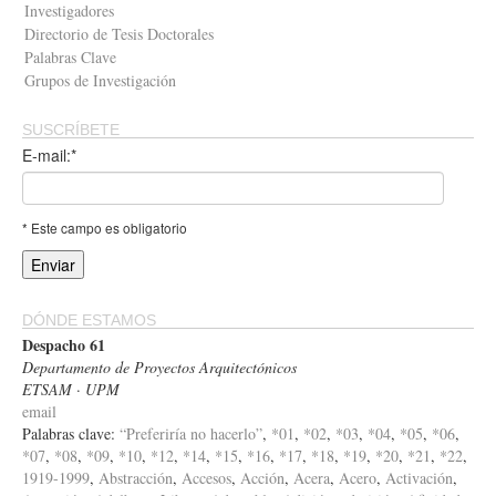
Investigadores
Directorio de Tesis Doctorales
Palabras Clave
Grupos de Investigación
SUSCRÍBETE
E-mail:*
* Este campo es obligatorio
DÓNDE ESTAMOS
Despacho 61
Departamento de Proyectos Arquitectónicos
ETSAM · UPM
email
Palabras clave:
“Preferiría no hacerlo”
,
*01
,
*02
,
*03
,
*04
,
*05
,
*06
,
*07
,
*08
,
*09
,
*10
,
*12
,
*14
,
*15
,
*16
,
*17
,
*18
,
*19
,
*20
,
*21
,
*22
,
1919-1999
,
Abstracción
,
Accesos
,
Acción
,
Acera
,
Acero
,
Activación
,