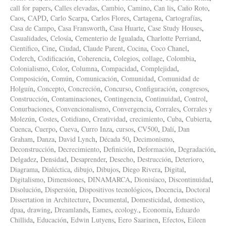
call for papers
,
Calles elevadas
,
Cambio
,
Camino
,
Can lis
,
Caño Roto
,
Caos
,
CAPD
,
Carlo Scarpa
,
Carlos Flores
,
Cartagena
,
Cartografías
,
Casa de Campo
,
Casa Fransworth
,
Casa Huarte
,
Case Study Houses
,
Casualidades
,
Celosía
,
Cementerio de Igualada
,
Charlotte Perriand
,
Científico
,
Cine
,
Ciudad
,
Claude Parent
,
Cocina
,
Coco Chanel
,
Coderch
,
Codificación
,
Coherencia
,
Colegios
,
collage
,
Colombia
,
Colonialismo
,
Color
,
Columna
,
Compacidad
,
Complejidad
,
Composición
,
Común
,
Comunicación
,
Comunidad
,
Comunidad de
Holguín
,
Concepto
,
Concreción
,
Concurso
,
Configuración
,
congresos
,
Construcción
,
Contaminaciones
,
Contingencia
,
Continuidad
,
Control
,
Conurbaciones
,
Convencionalismo
,
Convergencia
,
Corrales
,
Corrales y
Molezún
,
Costes
,
Cotidiano
,
Creatividad
,
crecimiento
,
Cuba
,
Cubierta
,
Cuenca
,
Cuerpo
,
Cueva
,
Curro Inza
,
cursos
,
CV500
,
Dalí
,
Dan
Graham
,
Danza
,
David Lynch
,
Década 50
,
Decimonismo
,
Deconstrucción
,
Decrecimiento
,
Definición
,
Deformación
,
Degradación
,
Delgadez
,
Densidad
,
Desaprender
,
Desecho
,
Destrucción
,
Deterioro
,
Diagrama
,
Dialéctica
,
dibujo
,
Dibujos
,
Diego Rivera
,
Digital
,
Digitalismo
,
Dimensiones
,
DINAMARCA
,
Dionisíaco
,
Discontinuidad
,
Disolución
,
Dispersión
,
Dispositivos tecnológicos
,
Docencia
,
Doctoral
Dissertation in Architecture
,
Documental
,
Domesticidad
,
domestico
,
dpaa
,
drawing
,
Dreamlands
,
Eames
,
ecology.
,
Economía
,
Eduardo
Chillida
,
Educación
,
Edwin Lutyens
,
Eero Saarinen
,
Efectos
,
Eileen