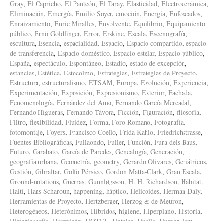
Gray
,
El Capricho
,
El Panteón
,
El Taray
,
Elasticidad
,
Electrocerámica
,
Eliminación
,
Emergía
,
Emilio Soyer
,
emoción
,
Energía
,
Enfoscados
,
Enraizamiento
,
Enric Miralles
,
Envolvente
,
Equilibrio
,
Equipamiento
público
,
Ernö Goldfinger
,
Error
,
Erskine
,
Escala
,
Escenografía
,
escultura
,
Esencia
,
espacialidad
,
Espacio
,
Espacio compartido
,
espacio
de transferencia
,
Espacio doméstico
,
Espacio estelar
,
Espacio público
,
España
,
espectáculo
,
Espontáneo
,
Estadio
,
estado de excepción
,
estancias
,
Estética
,
Estocolmo
,
Estrategias
,
Estrategias de Proyecto
,
Estructura
,
estructuralismo
,
ETSAM
,
Europa
,
Evolución
,
Experiencia
,
Experimentación
,
Exposición
,
Expresionismo
,
Exterior
,
Fachada
,
Fenomenología
,
Fernández del Amo
,
Fernando García Mercadal
,
Fernando Higueras
,
Fernando Távora
,
Ficción
,
Figuración
,
filosofía
,
Filtro
,
flexibilidad
,
Fluidez
,
Forma
,
Foro Romano
,
Fotografía
,
fotomontaje
,
Foyers
,
Francisco Coello
,
Frida Kahlo
,
Friedrichstrasse
,
Fuentes Bibliográficas
,
Fullaondo
,
Fuller
,
Función
,
Fura dels Baus
,
Futuro
,
Garabato
,
García de Paredes
,
Genealogía
,
Generación
,
geografía urbana
,
Geometría
,
geometry
,
Gerardo Olivares
,
Geriátricos
,
Gestión
,
Gibraltar
,
Golfo Pérsico
,
Gordon Matta-Clark
,
Gran Escala
,
Ground-notations
,
Guerras
,
Gunnløgsson
,
H. H. Richardson
,
Hábitat
,
Haití
,
Hans Scharoun
,
happening
,
háptico
,
Helicoides
,
Herman Daly
,
Herramientas de Proyecto
,
Hertzberger
,
Herzog & de Meuron
,
Heterogéneos
,
Heterónimos
,
Híbridos
,
higiene
,
Hiperplano
,
Historia
,
Historiografía
,
Hormigón
,
HOTEL
,
Hoteles
,
Huella
,
Humor
,
iam
,