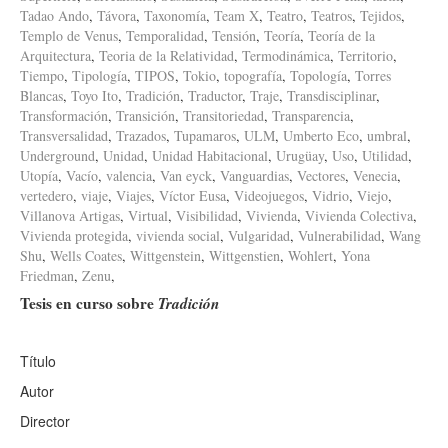
Tadao Ando
,
Távora
,
Taxonomía
,
Team X
,
Teatro
,
Teatros
,
Tejidos
,
Templo de Venus
,
Temporalidad
,
Tensión
,
Teoría
,
Teoría de la
Arquitectura
,
Teoria de la Relatividad
,
Termodinámica
,
Territorio
,
Tiempo
,
Tipología
,
TIPOS
,
Tokio
,
topografía
,
Topología
,
Torres
Blancas
,
Toyo Ito
,
Tradición
,
Traductor
,
Traje
,
Transdisciplinar
,
Transformación
,
Transición
,
Transitoriedad
,
Transparencia
,
Transversalidad
,
Trazados
,
Tupamaros
,
ULM
,
Umberto Eco
,
umbral
,
Underground
,
Unidad
,
Unidad Habitacional
,
Urugüay
,
Uso
,
Utilidad
,
Utopía
,
Vacío
,
valencia
,
Van eyck
,
Vanguardias
,
Vectores
,
Venecia
,
vertedero
,
viaje
,
Viajes
,
Víctor Eusa
,
Videojuegos
,
Vidrio
,
Viejo
,
Villanova Artigas
,
Virtual
,
Visibilidad
,
Vivienda
,
Vivienda Colectiva
,
Vivienda protegida
,
vivienda social
,
Vulgaridad
,
Vulnerabilidad
,
Wang
Shu
,
Wells Coates
,
Wittgenstein
,
Wittgenstien
,
Wohlert
,
Yona
Friedman
,
Zenu
,
Tesis en curso sobre
Tradición
Título
Autor
Director