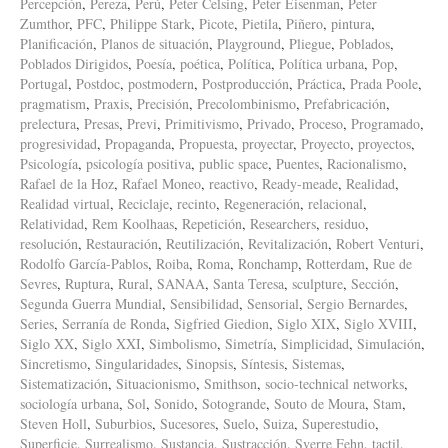
Percepción
,
Pereza
,
Perú
,
Peter Celsing
,
Peter Eisenman
,
Peter
Zumthor
,
PFC
,
Philippe Stark
,
Picote
,
Pietila
,
Piñero
,
pintura
,
Planificación
,
Planos de situación
,
Playground
,
Pliegue
,
Poblados
,
Poblados Dirigidos
,
Poesía
,
poética
,
Política
,
Política urbana
,
Pop
,
Portugal
,
Postdoc
,
postmodern
,
Postproducción
,
Práctica
,
Prada Poole
,
pragmatism
,
Praxis
,
Precisión
,
Precolombinismo
,
Prefabricación
,
prelectura
,
Presas
,
Previ
,
Primitivismo
,
Privado
,
Proceso
,
Programado
,
progresividad
,
Propaganda
,
Propuesta
,
proyectar
,
Proyecto
,
proyectos
,
Psicología
,
psicología positiva
,
public space
,
Puentes
,
Racionalismo
,
Rafael de la Hoz
,
Rafael Moneo
,
reactivo
,
Ready-meade
,
Realidad
,
Realidad virtual
,
Reciclaje
,
recinto
,
Regeneración
,
relacional
,
Relatividad
,
Rem Koolhaas
,
Repetición
,
Researchers
,
residuo
,
resolución
,
Restauración
,
Reutilización
,
Revitalización
,
Robert Venturi
,
Rodolfo García-Pablos
,
Roiba
,
Roma
,
Ronchamp
,
Rotterdam
,
Rue de
Sevres
,
Ruptura
,
Rural
,
SANAA
,
Santa Teresa
,
sculpture
,
Sección
,
Segunda Guerra Mundial
,
Sensibilidad
,
Sensorial
,
Sergio Bernardes
,
Series
,
Serranía de Ronda
,
Sigfried Giedion
,
Siglo XIX
,
Siglo XVIII
,
Siglo XX
,
Siglo XXI
,
Simbolismo
,
Simetría
,
Simplicidad
,
Simulación
,
Sincretismo
,
Singularidades
,
Sinopsis
,
Síntesis
,
Sistemas
,
Sistematización
,
Situacionismo
,
Smithson
,
socio-technical networks
,
sociología urbana
,
Sol
,
Sonido
,
Sotogrande
,
Souto de Moura
,
Stam
,
Steven Holl
,
Suburbios
,
Sucesores
,
Suelo
,
Suiza
,
Superestudio
,
Superficie
,
Surrealismo
,
Sustancia
,
Sustracción
,
Sverre Fehn
,
tactil
,