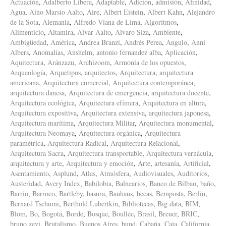
Actuación
,
Adalberto Libera
,
Adaptable
,
Adición
,
admisión
,
Afinidad
,
Agua
,
Aino Marsio Aalto
,
Aire
,
Albert Eistein
,
Albert Kahn
,
Alejandro
de la Sota
,
Alemania
,
Alfredo Viana de Lima
,
Algoritmos
,
Alimenticio
,
Altamira
,
Alvar Aalto
,
Álvaro Siza
,
Ambiente
,
Ambigüedad
,
América
,
Andrea Branzi
,
Andrés Perea
,
Ángulo
,
Anni
Albers
,
Anomalías
,
Anshelm
,
antonio fernandez alba
,
Aplicación
,
Aquitectura
,
Aránzazu
,
Archizoom
,
Armonía de los opuestos
,
Arqueología
,
Arquetipos
,
arquitectos
,
Arquitectura
,
arquitectura
americana
,
Arquitectura comercial
,
Arquitectura contemporánea
,
arquitectura danesa
,
Arquitectura de emergencia
,
arquitectura docente
,
Arquitectura ecológica
,
Arquitectura efímera
,
Arquitectura en altura
,
Arquitectura expositiva
,
Arquitectura extensiva
,
arquitectura japonesa
,
Arquitectura marítima
,
Arquitectura Militar
,
Arquitectura monumental
,
Arquitectura Neomaya
,
Arquitectura orgánica
,
Arquitectura
paramétrica
,
Arquitectura Radical
,
Arquitectura Relacional
,
Arquitectura Sacra
,
Arquitectura transportable
,
Arquitectura vernácula
,
arquitectura y arte
,
Arquitectura y emoción
,
Arte
,
artesanía
,
Artificial
,
Asentamiento
,
Asplund
,
Atlas
,
Atmósfera
,
Audiovisuales
,
Auditorios
,
Austeridad
,
Avery Index
,
Babilobia
,
Balnearios
,
Banco de Bilbao
,
baño
,
Barrio
,
Barroco
,
Bartleby
,
basura
,
Bauhaus
,
becas
,
Bemposta
,
Berlin
,
Bernard Tschumi
,
Berthold Lubertkin
,
Bibliotecas
,
Big data
,
BIM
,
Blom
,
Bo
,
Bogotá
,
Borde
,
Bosque
,
Boullée
,
Brasil
,
Breuer
,
BRIC
,
bruno zevi
,
Brutalismo
,
Buenos Aires
,
bund
,
Cabaña
,
Caja
,
California
,