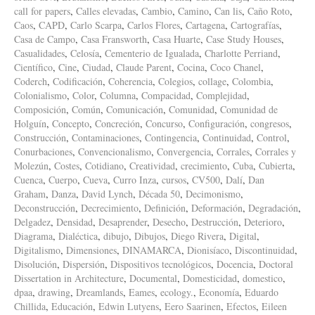
call for papers
,
Calles elevadas
,
Cambio
,
Camino
,
Can lis
,
Caño Roto
,
Caos
,
CAPD
,
Carlo Scarpa
,
Carlos Flores
,
Cartagena
,
Cartografías
,
Casa de Campo
,
Casa Fransworth
,
Casa Huarte
,
Case Study Houses
,
Casualidades
,
Celosía
,
Cementerio de Igualada
,
Charlotte Perriand
,
Científico
,
Cine
,
Ciudad
,
Claude Parent
,
Cocina
,
Coco Chanel
,
Coderch
,
Codificación
,
Coherencia
,
Colegios
,
collage
,
Colombia
,
Colonialismo
,
Color
,
Columna
,
Compacidad
,
Complejidad
,
Composición
,
Común
,
Comunicación
,
Comunidad
,
Comunidad de
Holguín
,
Concepto
,
Concreción
,
Concurso
,
Configuración
,
congresos
,
Construcción
,
Contaminaciones
,
Contingencia
,
Continuidad
,
Control
,
Conurbaciones
,
Convencionalismo
,
Convergencia
,
Corrales
,
Corrales y
Molezún
,
Costes
,
Cotidiano
,
Creatividad
,
crecimiento
,
Cuba
,
Cubierta
,
Cuenca
,
Cuerpo
,
Cueva
,
Curro Inza
,
cursos
,
CV500
,
Dalí
,
Dan
Graham
,
Danza
,
David Lynch
,
Década 50
,
Decimonismo
,
Deconstrucción
,
Decrecimiento
,
Definición
,
Deformación
,
Degradación
,
Delgadez
,
Densidad
,
Desaprender
,
Desecho
,
Destrucción
,
Deterioro
,
Diagrama
,
Dialéctica
,
dibujo
,
Dibujos
,
Diego Rivera
,
Digital
,
Digitalismo
,
Dimensiones
,
DINAMARCA
,
Dionisíaco
,
Discontinuidad
,
Disolución
,
Dispersión
,
Dispositivos tecnológicos
,
Docencia
,
Doctoral
Dissertation in Architecture
,
Documental
,
Domesticidad
,
domestico
,
dpaa
,
drawing
,
Dreamlands
,
Eames
,
ecology.
,
Economía
,
Eduardo
Chillida
,
Educación
,
Edwin Lutyens
,
Eero Saarinen
,
Efectos
,
Eileen