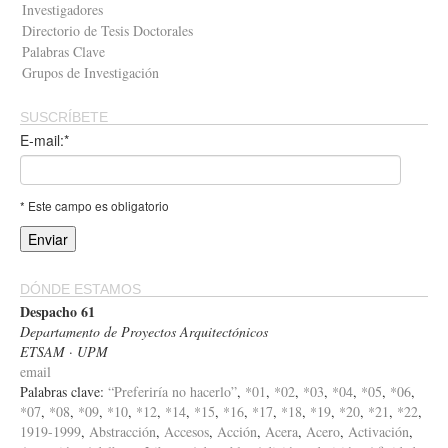
Investigadores
Directorio de Tesis Doctorales
Palabras Clave
Grupos de Investigación
SUSCRÍBETE
E-mail:*
* Este campo es obligatorio
DÓNDE ESTAMOS
Despacho 61
Departamento de Proyectos Arquitectónicos
ETSAM · UPM
email
Palabras clave:
“Preferiría no hacerlo”
,
*01
,
*02
,
*03
,
*04
,
*05
,
*06
,
*07
,
*08
,
*09
,
*10
,
*12
,
*14
,
*15
,
*16
,
*17
,
*18
,
*19
,
*20
,
*21
,
*22
,
1919-1999
,
Abstracción
,
Accesos
,
Acción
,
Acera
,
Acero
,
Activación
,