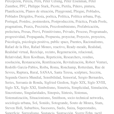
Percepción
,
Pereza
,
Perú
,
Peter Celsing
,
Peter Eisenman
,
Peter
Zumthor
,
PFC
,
Philippe Stark
,
Picote
,
Pietila
,
Piñero
,
pintura
,
Planificación
,
Planos de situación
,
Playground
,
Pliegue
,
Poblados
,
Poblados Dirigidos
,
Poesía
,
poética
,
Política
,
Política urbana
,
Pop
,
Portugal
,
Postdoc
,
postmodern
,
Postproducción
,
Práctica
,
Prada Poole
,
pragmatism
,
Praxis
,
Precisión
,
Precolombinismo
,
Prefabricación
,
prelectura
,
Presas
,
Previ
,
Primitivismo
,
Privado
,
Proceso
,
Programado
,
progresividad
,
Propaganda
,
Propuesta
,
proyectar
,
Proyecto
,
proyectos
,
Psicología
,
psicología positiva
,
public space
,
Puentes
,
Racionalismo
,
Rafael de la Hoz
,
Rafael Moneo
,
reactivo
,
Ready-meade
,
Realidad
,
Realidad virtual
,
Reciclaje
,
recinto
,
Regeneración
,
relacional
,
Relatividad
,
Rem Koolhaas
,
Repetición
,
Researchers
,
residuo
,
resolución
,
Restauración
,
Reutilización
,
Revitalización
,
Robert Venturi
,
Rodolfo García-Pablos
,
Roiba
,
Roma
,
Ronchamp
,
Rotterdam
,
Rue de
Sevres
,
Ruptura
,
Rural
,
SANAA
,
Santa Teresa
,
sculpture
,
Sección
,
Segunda Guerra Mundial
,
Sensibilidad
,
Sensorial
,
Sergio Bernardes
,
Series
,
Serranía de Ronda
,
Sigfried Giedion
,
Siglo XIX
,
Siglo XVIII
,
Siglo XX
,
Siglo XXI
,
Simbolismo
,
Simetría
,
Simplicidad
,
Simulación
,
Sincretismo
,
Singularidades
,
Sinopsis
,
Síntesis
,
Sistemas
,
Sistematización
,
Situacionismo
,
Smithson
,
socio-technical networks
,
sociología urbana
,
Sol
,
Sonido
,
Sotogrande
,
Souto de Moura
,
Stam
,
Steven Holl
,
Suburbios
,
Sucesores
,
Suelo
,
Suiza
,
Superestudio
,
Superficie
,
Surrealismo
,
Sustancia
,
Sustracción
,
Sverre Fehn
,
tactil
,