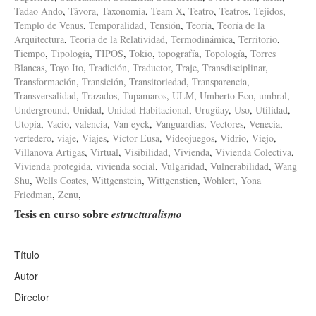
Tadao Ando
,
Távora
,
Taxonomía
,
Team X
,
Teatro
,
Teatros
,
Tejidos
,
Templo de Venus
,
Temporalidad
,
Tensión
,
Teoría
,
Teoría de la
Arquitectura
,
Teoria de la Relatividad
,
Termodinámica
,
Territorio
,
Tiempo
,
Tipología
,
TIPOS
,
Tokio
,
topografía
,
Topología
,
Torres
Blancas
,
Toyo Ito
,
Tradición
,
Traductor
,
Traje
,
Transdisciplinar
,
Transformación
,
Transición
,
Transitoriedad
,
Transparencia
,
Transversalidad
,
Trazados
,
Tupamaros
,
ULM
,
Umberto Eco
,
umbral
,
Underground
,
Unidad
,
Unidad Habitacional
,
Urugüay
,
Uso
,
Utilidad
,
Utopía
,
Vacío
,
valencia
,
Van eyck
,
Vanguardias
,
Vectores
,
Venecia
,
vertedero
,
viaje
,
Viajes
,
Víctor Eusa
,
Videojuegos
,
Vidrio
,
Viejo
,
Villanova Artigas
,
Virtual
,
Visibilidad
,
Vivienda
,
Vivienda Colectiva
,
Vivienda protegida
,
vivienda social
,
Vulgaridad
,
Vulnerabilidad
,
Wang
Shu
,
Wells Coates
,
Wittgenstein
,
Wittgenstien
,
Wohlert
,
Yona
Friedman
,
Zenu
,
Tesis en curso sobre
estructuralismo
Título
Autor
Director