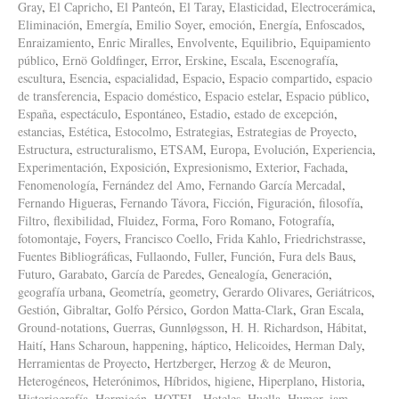
Gray
,
El Capricho
,
El Panteón
,
El Taray
,
Elasticidad
,
Electrocerámica
,
Eliminación
,
Emergía
,
Emilio Soyer
,
emoción
,
Energía
,
Enfoscados
,
Enraizamiento
,
Enric Miralles
,
Envolvente
,
Equilibrio
,
Equipamiento
público
,
Ernö Goldfinger
,
Error
,
Erskine
,
Escala
,
Escenografía
,
escultura
,
Esencia
,
espacialidad
,
Espacio
,
Espacio compartido
,
espacio
de transferencia
,
Espacio doméstico
,
Espacio estelar
,
Espacio público
,
España
,
espectáculo
,
Espontáneo
,
Estadio
,
estado de excepción
,
estancias
,
Estética
,
Estocolmo
,
Estrategias
,
Estrategias de Proyecto
,
Estructura
,
estructuralismo
,
ETSAM
,
Europa
,
Evolución
,
Experiencia
,
Experimentación
,
Exposición
,
Expresionismo
,
Exterior
,
Fachada
,
Fenomenología
,
Fernández del Amo
,
Fernando García Mercadal
,
Fernando Higueras
,
Fernando Távora
,
Ficción
,
Figuración
,
filosofía
,
Filtro
,
flexibilidad
,
Fluidez
,
Forma
,
Foro Romano
,
Fotografía
,
fotomontaje
,
Foyers
,
Francisco Coello
,
Frida Kahlo
,
Friedrichstrasse
,
Fuentes Bibliográficas
,
Fullaondo
,
Fuller
,
Función
,
Fura dels Baus
,
Futuro
,
Garabato
,
García de Paredes
,
Genealogía
,
Generación
,
geografía urbana
,
Geometría
,
geometry
,
Gerardo Olivares
,
Geriátricos
,
Gestión
,
Gibraltar
,
Golfo Pérsico
,
Gordon Matta-Clark
,
Gran Escala
,
Ground-notations
,
Guerras
,
Gunnløgsson
,
H. H. Richardson
,
Hábitat
,
Haití
,
Hans Scharoun
,
happening
,
háptico
,
Helicoides
,
Herman Daly
,
Herramientas de Proyecto
,
Hertzberger
,
Herzog & de Meuron
,
Heterogéneos
,
Heterónimos
,
Híbridos
,
higiene
,
Hiperplano
,
Historia
,
Historiografía
,
Hormigón
,
HOTEL
,
Hoteles
,
Huella
,
Humor
,
iam
,