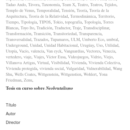
Tadao Ando
,
Távora
,
Taxonomía
,
Team X
,
Teatro
,
Teatros
,
Tejidos
,
Templo de Venus
,
Temporalidad
,
Tensión
,
Teoría
,
Teoría de la
Arquitectura
,
Teoria de la Relatividad
,
Termodinámica
,
Territorio
,
Tiempo
,
Tipología
,
TIPOS
,
Tokio
,
topografía
,
Topología
,
Torres
Blancas
,
Toyo Ito
,
Tradición
,
Traductor
,
Traje
,
Transdisciplinar
,
Transformación
,
Transición
,
Transitoriedad
,
Transparencia
,
Transversalidad
,
Trazados
,
Tupamaros
,
ULM
,
Umberto Eco
,
umbral
,
Underground
,
Unidad
,
Unidad Habitacional
,
Urugüay
,
Uso
,
Utilidad
,
Utopía
,
Vacío
,
valencia
,
Van eyck
,
Vanguardias
,
Vectores
,
Venecia
,
vertedero
,
viaje
,
Viajes
,
Víctor Eusa
,
Videojuegos
,
Vidrio
,
Viejo
,
Villanova Artigas
,
Virtual
,
Visibilidad
,
Vivienda
,
Vivienda Colectiva
,
Vivienda protegida
,
vivienda social
,
Vulgaridad
,
Vulnerabilidad
,
Wang
Shu
,
Wells Coates
,
Wittgenstein
,
Wittgenstien
,
Wohlert
,
Yona
Friedman
,
Zenu
,
Tesis en curso sobre
Neobrutalismo
Título
Autor
Director