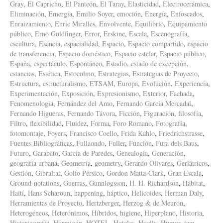
Gray
,
El Capricho
,
El Panteón
,
El Taray
,
Elasticidad
,
Electrocerámica
,
Eliminación
,
Emergía
,
Emilio Soyer
,
emoción
,
Energía
,
Enfoscados
,
Enraizamiento
,
Enric Miralles
,
Envolvente
,
Equilibrio
,
Equipamiento
público
,
Ernö Goldfinger
,
Error
,
Erskine
,
Escala
,
Escenografía
,
escultura
,
Esencia
,
espacialidad
,
Espacio
,
Espacio compartido
,
espacio
de transferencia
,
Espacio doméstico
,
Espacio estelar
,
Espacio público
,
España
,
espectáculo
,
Espontáneo
,
Estadio
,
estado de excepción
,
estancias
,
Estética
,
Estocolmo
,
Estrategias
,
Estrategias de Proyecto
,
Estructura
,
estructuralismo
,
ETSAM
,
Europa
,
Evolución
,
Experiencia
,
Experimentación
,
Exposición
,
Expresionismo
,
Exterior
,
Fachada
,
Fenomenología
,
Fernández del Amo
,
Fernando García Mercadal
,
Fernando Higueras
,
Fernando Távora
,
Ficción
,
Figuración
,
filosofía
,
Filtro
,
flexibilidad
,
Fluidez
,
Forma
,
Foro Romano
,
Fotografía
,
fotomontaje
,
Foyers
,
Francisco Coello
,
Frida Kahlo
,
Friedrichstrasse
,
Fuentes Bibliográficas
,
Fullaondo
,
Fuller
,
Función
,
Fura dels Baus
,
Futuro
,
Garabato
,
García de Paredes
,
Genealogía
,
Generación
,
geografía urbana
,
Geometría
,
geometry
,
Gerardo Olivares
,
Geriátricos
,
Gestión
,
Gibraltar
,
Golfo Pérsico
,
Gordon Matta-Clark
,
Gran Escala
,
Ground-notations
,
Guerras
,
Gunnløgsson
,
H. H. Richardson
,
Hábitat
,
Haití
,
Hans Scharoun
,
happening
,
háptico
,
Helicoides
,
Herman Daly
,
Herramientas de Proyecto
,
Hertzberger
,
Herzog & de Meuron
,
Heterogéneos
,
Heterónimos
,
Híbridos
,
higiene
,
Hiperplano
,
Historia
,
Historiografía
,
Hormigón
,
HOTEL
,
Hoteles
,
Huella
,
Humor
,
iam
,