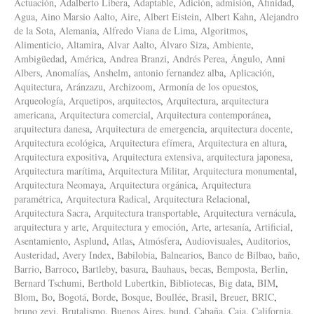
Actuación
,
Adalberto Libera
,
Adaptable
,
Adición
,
admisión
,
Afinidad
,
Agua
,
Aino Marsio Aalto
,
Aire
,
Albert Eistein
,
Albert Kahn
,
Alejandro
de la Sota
,
Alemania
,
Alfredo Viana de Lima
,
Algoritmos
,
Alimenticio
,
Altamira
,
Alvar Aalto
,
Álvaro Siza
,
Ambiente
,
Ambigüedad
,
América
,
Andrea Branzi
,
Andrés Perea
,
Ángulo
,
Anni
Albers
,
Anomalías
,
Anshelm
,
antonio fernandez alba
,
Aplicación
,
Aquitectura
,
Aránzazu
,
Archizoom
,
Armonía de los opuestos
,
Arqueología
,
Arquetipos
,
arquitectos
,
Arquitectura
,
arquitectura
americana
,
Arquitectura comercial
,
Arquitectura contemporánea
,
arquitectura danesa
,
Arquitectura de emergencia
,
arquitectura docente
,
Arquitectura ecológica
,
Arquitectura efímera
,
Arquitectura en altura
,
Arquitectura expositiva
,
Arquitectura extensiva
,
arquitectura japonesa
,
Arquitectura marítima
,
Arquitectura Militar
,
Arquitectura monumental
,
Arquitectura Neomaya
,
Arquitectura orgánica
,
Arquitectura
paramétrica
,
Arquitectura Radical
,
Arquitectura Relacional
,
Arquitectura Sacra
,
Arquitectura transportable
,
Arquitectura vernácula
,
arquitectura y arte
,
Arquitectura y emoción
,
Arte
,
artesanía
,
Artificial
,
Asentamiento
,
Asplund
,
Atlas
,
Atmósfera
,
Audiovisuales
,
Auditorios
,
Austeridad
,
Avery Index
,
Babilobia
,
Balnearios
,
Banco de Bilbao
,
baño
,
Barrio
,
Barroco
,
Bartleby
,
basura
,
Bauhaus
,
becas
,
Bemposta
,
Berlin
,
Bernard Tschumi
,
Berthold Lubertkin
,
Bibliotecas
,
Big data
,
BIM
,
Blom
,
Bo
,
Bogotá
,
Borde
,
Bosque
,
Boullée
,
Brasil
,
Breuer
,
BRIC
,
bruno zevi
,
Brutalismo
,
Buenos Aires
,
bund
,
Cabaña
,
Caja
,
California
,