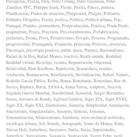
Percepción
,
Pereza
,
Perú
,
Peter Celsing
,
Peter Eisenman
,
Peter
Zumthor
,
PFC
,
Philippe Stark
,
Picote
,
Pietila
,
Piñero
,
pintura
,
Planificación
,
Planos de situación
,
Playground
,
Pliegue
,
Poblados
,
Poblados Dirigidos
,
Poesía
,
poética
,
Política
,
Política urbana
,
Pop
,
Portugal
,
Postdoc
,
postmodern
,
Postproducción
,
Práctica
,
Prada Poole
,
pragmatism
,
Praxis
,
Precisión
,
Precolombinismo
,
Prefabricación
,
prelectura
,
Presas
,
Previ
,
Primitivismo
,
Privado
,
Proceso
,
Programado
,
progresividad
,
Propaganda
,
Propuesta
,
proyectar
,
Proyecto
,
proyectos
,
Psicología
,
psicología positiva
,
public space
,
Puentes
,
Racionalismo
,
Rafael de la Hoz
,
Rafael Moneo
,
reactivo
,
Ready-meade
,
Realidad
,
Realidad virtual
,
Reciclaje
,
recinto
,
Regeneración
,
relacional
,
Relatividad
,
Rem Koolhaas
,
Repetición
,
Researchers
,
residuo
,
resolución
,
Restauración
,
Reutilización
,
Revitalización
,
Robert Venturi
,
Rodolfo García-Pablos
,
Roiba
,
Roma
,
Ronchamp
,
Rotterdam
,
Rue de
Sevres
,
Ruptura
,
Rural
,
SANAA
,
Santa Teresa
,
sculpture
,
Sección
,
Segunda Guerra Mundial
,
Sensibilidad
,
Sensorial
,
Sergio Bernardes
,
Series
,
Serranía de Ronda
,
Sigfried Giedion
,
Siglo XIX
,
Siglo XVIII
,
Siglo XX
,
Siglo XXI
,
Simbolismo
,
Simetría
,
Simplicidad
,
Simulación
,
Sincretismo
,
Singularidades
,
Sinopsis
,
Síntesis
,
Sistemas
,
Sistematización
,
Situacionismo
,
Smithson
,
socio-technical networks
,
sociología urbana
,
Sol
,
Sonido
,
Sotogrande
,
Souto de Moura
,
Stam
,
Steven Holl
,
Suburbios
,
Sucesores
,
Suelo
,
Suiza
,
Superestudio
,
Superficie
,
Surrealismo
,
Sustancia
,
Sustracción
,
Sverre Fehn
,
tactil
,