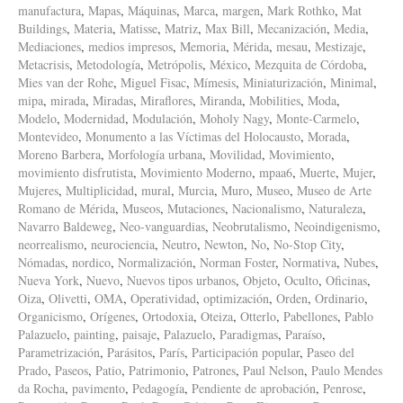
manufactura
,
Mapas
,
Máquinas
,
Marca
,
margen
,
Mark Rothko
,
Mat
Buildings
,
Materia
,
Matisse
,
Matriz
,
Max Bill
,
Mecanización
,
Media
,
Mediaciones
,
medios impresos
,
Memoria
,
Mérida
,
mesau
,
Mestizaje
,
Metacrisis
,
Metodología
,
Metrópolis
,
México
,
Mezquita de Córdoba
,
Mies van der Rohe
,
Miguel Fisac
,
Mímesis
,
Miniaturización
,
Minimal
,
mipa
,
mirada
,
Miradas
,
Miraflores
,
Miranda
,
Mobilities
,
Moda
,
Modelo
,
Modernidad
,
Modulación
,
Moholy Nagy
,
Monte-Carmelo
,
Montevideo
,
Monumento a las Víctimas del Holocausto
,
Morada
,
Moreno Barbera
,
Morfología urbana
,
Movilidad
,
Movimiento
,
movimiento disfrutista
,
Movimiento Moderno
,
mpaa6
,
Muerte
,
Mujer
,
Mujeres
,
Multiplicidad
,
mural
,
Murcia
,
Muro
,
Museo
,
Museo de Arte
Romano de Mérida
,
Museos
,
Mutaciones
,
Nacionalismo
,
Naturaleza
,
Navarro Baldeweg
,
Neo-vanguardias
,
Neobrutalismo
,
Neoindigenismo
,
neorrealismo
,
neurociencia
,
Neutro
,
Newton
,
No
,
No-Stop City
,
Nómadas
,
nordico
,
Normalización
,
Norman Foster
,
Normativa
,
Nubes
,
Nueva York
,
Nuevo
,
Nuevos tipos urbanos
,
Objeto
,
Oculto
,
Oficinas
,
Oiza
,
Olivetti
,
OMA
,
Operatividad
,
optimización
,
Orden
,
Ordinario
,
Organicismo
,
Orígenes
,
Ortodoxia
,
Oteiza
,
Otterlo
,
Pabellones
,
Pablo
Palazuelo
,
painting
,
paisaje
,
Palazuelo
,
Paradigmas
,
Paraíso
,
Parametrización
,
Parásitos
,
París
,
Participación popular
,
Paseo del
Prado
,
Paseos
,
Patio
,
Patrimonio
,
Patrones
,
Paul Nelson
,
Paulo Mendes
da Rocha
,
pavimento
,
Pedagogía
,
Pendiente de aprobación
,
Penrose
,