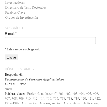
Investigadores
Directorio de Tesis Doctorales
Palabras Clave
Grupos de Investigación
SUSCRÍBETE
E-mail:*
* Este campo es obligatorio
DÓNDE ESTAMOS
Despacho 61
Departamento de Proyectos Arquitectónicos
ETSAM · UPM
email
Palabras clave:
“Preferiría no hacerlo”
,
*01
,
*02
,
*03
,
*04
,
*05
,
*06
,
*07
,
*08
,
*09
,
*10
,
*12
,
*14
,
*15
,
*16
,
*17
,
*18
,
*19
,
*20
,
*21
,
*22
,
1919-1999
,
Abstracción
,
Accesos
,
Acción
,
Acera
,
Acero
,
Activación
,