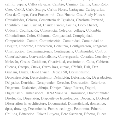
call for papers
,
Calles elevadas
,
Cambio
,
Camino
,
Can lis
,
Caño Roto
,
Caos
,
CAPD
,
Carlo Scarpa
,
Carlos Flores
,
Cartagena
,
Cartografías
,
Casa de Campo
,
Casa Fransworth
,
Casa Huarte
,
Case Study Houses
,
Casualidades
,
Celosía
,
Cementerio de Igualada
,
Charlotte Perriand
,
Científico
,
Cine
,
Ciudad
,
Claude Parent
,
Cocina
,
Coco Chanel
,
Coderch
,
Codificación
,
Coherencia
,
Colegios
,
collage
,
Colombia
,
Colonialismo
,
Color
,
Columna
,
Compacidad
,
Complejidad
,
Composición
,
Común
,
Comunicación
,
Comunidad
,
Comunidad de
Holguín
,
Concepto
,
Concreción
,
Concurso
,
Configuración
,
congresos
,
Construcción
,
Contaminaciones
,
Contingencia
,
Continuidad
,
Control
,
Conurbaciones
,
Convencionalismo
,
Convergencia
,
Corrales
,
Corrales y
Molezún
,
Costes
,
Cotidiano
,
Creatividad
,
crecimiento
,
Cuba
,
Cubierta
,
Cuenca
,
Cuerpo
,
Cueva
,
Curro Inza
,
cursos
,
CV500
,
Dalí
,
Dan
Graham
,
Danza
,
David Lynch
,
Década 50
,
Decimonismo
,
Deconstrucción
,
Decrecimiento
,
Definición
,
Deformación
,
Degradación
,
Delgadez
,
Densidad
,
Desaprender
,
Desecho
,
Destrucción
,
Deterioro
,
Diagrama
,
Dialéctica
,
dibujo
,
Dibujos
,
Diego Rivera
,
Digital
,
Digitalismo
,
Dimensiones
,
DINAMARCA
,
Dionisíaco
,
Discontinuidad
,
Disolución
,
Dispersión
,
Dispositivos tecnológicos
,
Docencia
,
Doctoral
Dissertation in Architecture
,
Documental
,
Domesticidad
,
domestico
,
dpaa
,
drawing
,
Dreamlands
,
Eames
,
ecology.
,
Economía
,
Eduardo
Chillida
,
Educación
,
Edwin Lutyens
,
Eero Saarinen
,
Efectos
,
Eileen