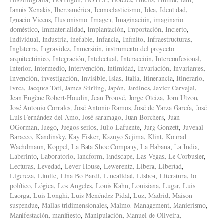
Iannis Xenakis
,
Iberoamérica
,
Iconoclasticismo
,
Idea
,
Identidad
,
Ignacio Vicens
,
Ilusionismo
,
Imagen
,
Imaginación
,
imaginario
doméstico
,
Immaterialidad
,
Implantación
,
Importación
,
Incierto
,
Individual
,
Industria
,
inefable
,
Infancia
,
Infinito
,
Infraestructuras
,
Inglaterra
,
Ingravidez
,
Inmersión
,
instrumento del proyecto
arquitectónico
,
Integración
,
Intelectual
,
Interacción
,
Interconfesional
,
Interior
,
Intermedio
,
Intervención
,
Intimidad
,
Invariación
,
Invariantes
,
Invención
,
investigación
,
Invisible
,
Islas
,
Italia
,
Itinerancia
,
Itinerario
,
Ivrea
,
Jacques Tati
,
James Stirling
,
Japón
,
Jardines
,
Javier Carvajal
,
Jean Eugène Robert-Houdin
,
Jean Prouvé
,
Jorge Oteiza
,
Jorn Utzon
,
José Antonio Corrales
,
José Antonio Ramos
,
José de Yarza García
,
José
Luis Fernández del Amo
,
José saramago
,
Juan Borchers
,
Juan
OGorman
,
Juego
,
Juegos serios
,
Julio Lafuente
,
Jurg Gonzett
,
Juvenal
Baracco
,
Kandinsky
,
Kay Fisker
,
Kazuyo Sejima
,
Klint
,
Konrad
Wachdmann
,
Koppel
,
La Bata Shoe Company
,
La Habana
,
La India
,
Laberinto
,
Laboratorio
,
landform
,
landscape
,
Las Vegas
,
Le Corbusier
,
Lecturas
,
Levedad
,
Lever House
,
Lewerentz
,
Libera
,
Libertad
,
Ligereza
,
Límite
,
Lina Bo Bardi
,
Linealidad
,
Lisboa
,
Literatura
,
lo
político
,
Lógica
,
Los Angeles
,
Louis Kahn
,
Louisiana
,
Lugar
,
Luis
Laorga
,
Luis Longhi
,
Luis Menéndez Pidal
,
Luz
,
Madrid
,
Maison
suspendue
,
Mallas tridimensionales
,
Malmo
,
Management
,
Manierismo
,
Manifestación
,
manifiesto
,
Manipulación
,
Manuel de Oliveira
,