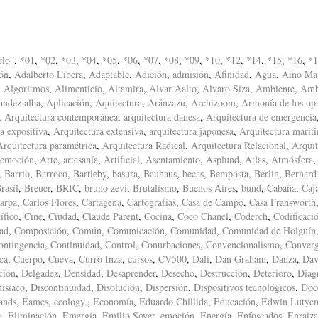
rlo”
,
*01
,
*02
,
*03
,
*04
,
*05
,
*06
,
*07
,
*08
,
*09
,
*10
,
*12
,
*14
,
*15
,
*16
,
*1
ón
,
Adalberto Libera
,
Adaptable
,
Adición
,
admisión
,
Afinidad
,
Agua
,
Aino Mar
,
Algoritmos
,
Alimenticio
,
Altamira
,
Alvar Aalto
,
Álvaro Siza
,
Ambiente
,
Amb
andez alba
,
Aplicación
,
Aquitectura
,
Aránzazu
,
Archizoom
,
Armonía de los op
,
Arquitectura contemporánea
,
arquitectura danesa
,
Arquitectura de emergencia
a expositiva
,
Arquitectura extensiva
,
arquitectura japonesa
,
Arquitectura marít
Arquitectura paramétrica
,
Arquitectura Radical
,
Arquitectura Relacional
,
Arquit
 emoción
,
Arte
,
artesanía
,
Artificial
,
Asentamiento
,
Asplund
,
Atlas
,
Atmósfera
,
Barrio
,
Barroco
,
Bartleby
,
basura
,
Bauhaus
,
becas
,
Bemposta
,
Berlin
,
Bernard
rasil
,
Breuer
,
BRIC
,
bruno zevi
,
Brutalismo
,
Buenos Aires
,
bund
,
Cabaña
,
Caj
arpa
,
Carlos Flores
,
Cartagena
,
Cartografías
,
Casa de Campo
,
Casa Fransworth
ífico
,
Cine
,
Ciudad
,
Claude Parent
,
Cocina
,
Coco Chanel
,
Coderch
,
Codificaci
ad
,
Composición
,
Común
,
Comunicación
,
Comunidad
,
Comunidad de Holguín
ontingencia
,
Continuidad
,
Control
,
Conurbaciones
,
Convencionalismo
,
Converg
ca
,
Cuerpo
,
Cueva
,
Curro Inza
,
cursos
,
CV500
,
Dalí
,
Dan Graham
,
Danza
,
Dav
ción
,
Delgadez
,
Densidad
,
Desaprender
,
Desecho
,
Destrucción
,
Deterioro
,
Diag
isíaco
,
Discontinuidad
,
Disolución
,
Dispersión
,
Dispositivos tecnológicos
,
Doc
ands
,
Eames
,
ecology.
,
Economía
,
Eduardo Chillida
,
Educación
,
Edwin Lutyen
a
,
Eliminación
,
Emergía
,
Emilio Soyer
,
emoción
,
Energía
,
Enfoscados
,
Enraiz