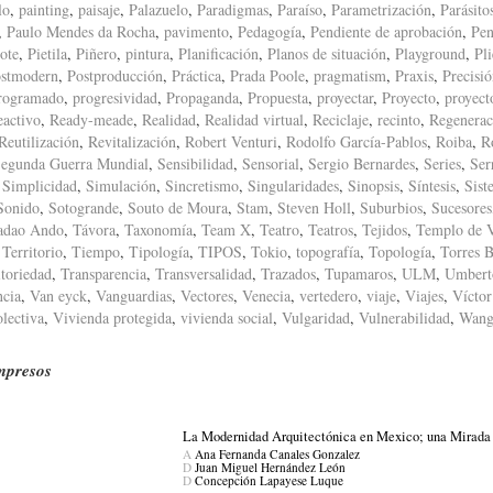
lo
,
painting
,
paisaje
,
Palazuelo
,
Paradigmas
,
Paraíso
,
Parametrización
,
Parásito
,
Paulo Mendes da Rocha
,
pavimento
,
Pedagogía
,
Pendiente de aprobación
,
Pen
ote
,
Pietila
,
Piñero
,
pintura
,
Planificación
,
Planos de situación
,
Playground
,
Pl
stmodern
,
Postproducción
,
Práctica
,
Prada Poole
,
pragmatism
,
Praxis
,
Precisi
rogramado
,
progresividad
,
Propaganda
,
Propuesta
,
proyectar
,
Proyecto
,
proyect
eactivo
,
Ready-meade
,
Realidad
,
Realidad virtual
,
Reciclaje
,
recinto
,
Regenerac
Reutilización
,
Revitalización
,
Robert Venturi
,
Rodolfo García-Pablos
,
Roiba
,
R
egunda Guerra Mundial
,
Sensibilidad
,
Sensorial
,
Sergio Bernardes
,
Series
,
Ser
,
Simplicidad
,
Simulación
,
Sincretismo
,
Singularidades
,
Sinopsis
,
Síntesis
,
Sist
Sonido
,
Sotogrande
,
Souto de Moura
,
Stam
,
Steven Holl
,
Suburbios
,
Sucesores
adao Ando
,
Távora
,
Taxonomía
,
Team X
,
Teatro
,
Teatros
,
Tejidos
,
Templo de 
,
Territorio
,
Tiempo
,
Tipología
,
TIPOS
,
Tokio
,
topografía
,
Topología
,
Torres B
itoriedad
,
Transparencia
,
Transversalidad
,
Trazados
,
Tupamaros
,
ULM
,
Umbert
ncia
,
Van eyck
,
Vanguardias
,
Vectores
,
Venecia
,
vertedero
,
viaje
,
Viajes
,
Víctor
lectiva
,
Vivienda protegida
,
vivienda social
,
Vulgaridad
,
Vulnerabilidad
,
Wang
mpresos
La Modernidad Arquitectónica en Mexico; una Mirada 
A
Ana Fernanda Canales Gonzalez
D
Juan Miguel Hernández León
D
Concepción Lapayese Luque