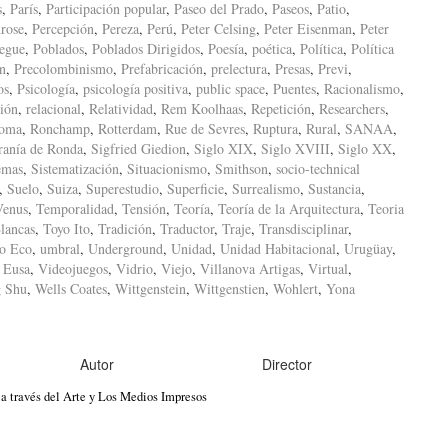
s
,
París
,
Participación popular
,
Paseo del Prado
,
Paseos
,
Patio
,
rose
,
Percepción
,
Pereza
,
Perú
,
Peter Celsing
,
Peter Eisenman
,
Peter
iegue
,
Poblados
,
Poblados Dirigidos
,
Poesía
,
poética
,
Política
,
Política
ón
,
Precolombinismo
,
Prefabricación
,
prelectura
,
Presas
,
Previ
,
os
,
Psicología
,
psicología positiva
,
public space
,
Puentes
,
Racionalismo
,
ión
,
relacional
,
Relatividad
,
Rem Koolhaas
,
Repetición
,
Researchers
,
oma
,
Ronchamp
,
Rotterdam
,
Rue de Sevres
,
Ruptura
,
Rural
,
SANAA
,
ranía de Ronda
,
Sigfried Giedion
,
Siglo XIX
,
Siglo XVIII
,
Siglo XX
,
emas
,
Sistematización
,
Situacionismo
,
Smithson
,
socio-technical
,
Suelo
,
Suiza
,
Superestudio
,
Superficie
,
Surrealismo
,
Sustancia
,
Venus
,
Temporalidad
,
Tensión
,
Teoría
,
Teoría de la Arquitectura
,
Teoria
lancas
,
Toyo Ito
,
Tradición
,
Traductor
,
Traje
,
Transdisciplinar
,
o Eco
,
umbral
,
Underground
,
Unidad
,
Unidad Habitacional
,
Urugüay
,
 Eusa
,
Videojuegos
,
Vidrio
,
Viejo
,
Villanova Artigas
,
Virtual
,
 Shu
,
Wells Coates
,
Wittgenstein
,
Wittgenstien
,
Wohlert
,
Yona
Autor
Director
a través del Arte y Los Medios Impresos