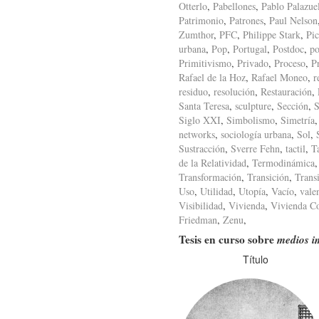
Otterlo
,
Pabellones
,
Pablo Palazue
Patrimonio
,
Patrones
,
Paul Nelson
Zumthor
,
PFC
,
Philippe Stark
,
Pic
urbana
,
Pop
,
Portugal
,
Postdoc
,
po
Primitivismo
,
Privado
,
Proceso
,
P
Rafael de la Hoz
,
Rafael Moneo
,
r
residuo
,
resolución
,
Restauración
,
Santa Teresa
,
sculpture
,
Sección
,
S
Siglo XXI
,
Simbolismo
,
Simetría
networks
,
sociología urbana
,
Sol
,
Sustracción
,
Sverre Fehn
,
tactil
,
T
de la Relatividad
,
Termodinámica
Transformación
,
Transición
,
Trans
Uso
,
Utilidad
,
Utopía
,
Vacío
,
vale
Visibilidad
,
Vivienda
,
Vivienda Co
Friedman
,
Zenu
,
Tesis en curso sobre
medios i
Título