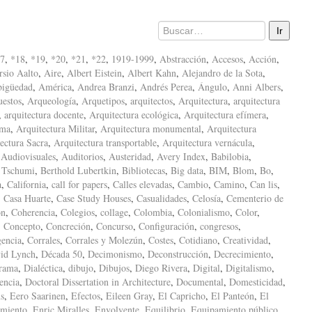
7
,
*18
,
*19
,
*20
,
*21
,
*22
,
1919-1999
,
Abstracción
,
Accesos
,
Acción
,
sio Aalto
,
Aire
,
Albert Eistein
,
Albert Kahn
,
Alejandro de la Sota
,
igüedad
,
América
,
Andrea Branzi
,
Andrés Perea
,
Ángulo
,
Anni Albers
,
uestos
,
Arqueología
,
Arquetipos
,
arquitectos
,
Arquitectura
,
arquitectura
,
arquitectura docente
,
Arquitectura ecológica
,
Arquitectura efímera
,
ima
,
Arquitectura Militar
,
Arquitectura monumental
,
Arquitectura
ectura Sacra
,
Arquitectura transportable
,
Arquitectura vernácula
,
,
Audiovisuales
,
Auditorios
,
Austeridad
,
Avery Index
,
Babilobia
,
 Tschumi
,
Berthold Lubertkin
,
Bibliotecas
,
Big data
,
BIM
,
Blom
,
Bo
,
a
,
California
,
call for papers
,
Calles elevadas
,
Cambio
,
Camino
,
Can lis
,
,
Casa Huarte
,
Case Study Houses
,
Casualidades
,
Celosía
,
Cementerio de
ón
,
Coherencia
,
Colegios
,
collage
,
Colombia
,
Colonialismo
,
Color
,
,
Concepto
,
Concreción
,
Concurso
,
Configuración
,
congresos
,
encia
,
Corrales
,
Corrales y Molezún
,
Costes
,
Cotidiano
,
Creatividad
,
id Lynch
,
Década 50
,
Decimonismo
,
Deconstrucción
,
Decrecimiento
,
rama
,
Dialéctica
,
dibujo
,
Dibujos
,
Diego Rivera
,
Digital
,
Digitalismo
,
encia
,
Doctoral Dissertation in Architecture
,
Documental
,
Domesticidad
,
s
,
Eero Saarinen
,
Efectos
,
Eileen Gray
,
El Capricho
,
El Panteón
,
El
amiento
,
Enric Miralles
,
Envolvente
,
Equilibrio
,
Equipamiento público
,