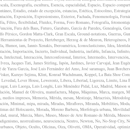
scala
,
Escenografía
,
escultura
,
Esencia
,
espacialidad
,
Espacio
,
Espacio compart
ntáneo
,
Estadio
,
estado de excepción
,
estancias
,
Estética
,
Estocolmo
,
Estrategi
ntación
,
Exposición
,
Expresionismo
,
Exterior
,
Fachada
,
Fenomenología
,
Ferná
fía
,
Filtro
,
flexibilidad
,
Fluidez
,
Forma
,
Foro Romano
,
Fotografía
,
fotomontaj
Función
,
Fura dels Baus
,
Futuro
,
Garabato
,
García de Paredes
,
Genealogía
,
Gen
fo Pérsico
,
Gordon Matta-Clark
,
Gran Escala
,
Ground-notations
,
Guerras
,
Gun
,
Herramientas de Proyecto
,
Hertzberger
,
Herzog & de Meuron
,
Heterogéneos
,
la
,
Humor
,
iam
,
Iannis Xenakis
,
Iberoamérica
,
Iconoclasticismo
,
Idea
,
Identid
tación
,
Importación
,
Incierto
,
Individual
,
Industria
,
inefable
,
Infancia
,
Infinito
ón
,
Intelectual
,
Interacción
,
Interconfesional
,
Interior
,
Intermedio
,
Intervención
,
Ivrea
,
Jacques Tati
,
James Stirling
,
Japón
,
Jardines
,
Javier Carvajal
,
Jean Eugè
é de Yarza García
,
José Luis Fernández del Amo
,
José saramago
,
Juan Borchers
isker
,
Kazuyo Sejima
,
Klint
,
Konrad Wachdmann
,
Koppel
,
La Bata Shoe Com
,
Levedad
,
Lever House
,
Lewerentz
,
Libera
,
Libertad
,
Ligereza
,
Límite
,
Lina 
ugar
,
Luis Laorga
,
Luis Longhi
,
Luis Menéndez Pidal
,
Luz
,
Madrid
,
Maison s
lación
,
Manuel de Oliveira
,
manufactura
,
Mapas
,
Máquinas
,
Marca
,
margen
,
M
s
,
medios impresos
,
Memoria
,
Mérida
,
mesau
,
Mestizaje
,
Metacrisis
,
Metodolog
ación
,
Minimal
,
mipa
,
mirada
,
Miradas
,
Miraflores
,
Miranda
,
Mobilities
,
Moda
timas del Holocausto
,
Morada
,
Moreno Barbera
,
Morfología urbana
,
Movilidad
idad
,
mural
,
Murcia
,
Muro
,
Museo
,
Museo de Arte Romano de Mérida
,
Museos
ndigenismo
,
neorrealismo
,
neurociencia
,
Neutro
,
Newton
,
No
,
No-Stop City
,
N
 urbanos
,
Objeto
,
Oculto
,
Oficinas
,
Oiza
,
Olivetti
,
OMA
,
Operatividad
,
optimiz