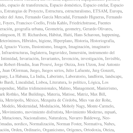
ido
,
espacio de transferencia
,
Espacio doméstico
,
Espacio estelar
,
Espacio
as
,
Estrategias de Proyecto
,
Estructura
,
estructuralismo
,
ETSAM
,
Europa
,
ndez del Amo
,
Fernando García Mercadal
,
Fernando Higueras
,
Fernando
e
,
Foyers
,
Francisco Coello
,
Frida Kahlo
,
Friedrichstrasse
,
Fuentes
eración
,
geografía urbana
,
Geometría
,
geometry
,
Gerardo Olivares
,
nløgsson
,
H. H. Richardson
,
Hábitat
,
Haití
,
Hans Scharoun
,
happening
,
Heterónimos
,
Híbridos
,
higiene
,
Hiperplano
,
Historia
,
Historiografía
,
ad
,
Ignacio Vicens
,
Ilusionismo
,
Imagen
,
Imaginación
,
imaginario
,
Infraestructuras
,
Inglaterra
,
Ingravidez
,
Inmersión
,
instrumento del
,
Intimidad
,
Invariación
,
Invariantes
,
Invención
,
investigación
,
Invisible
,
ne Robert-Houdin
,
Jean Prouvé
,
Jorge Oteiza
,
Jorn Utzon
,
José Antonio
,
Juan OGorman
,
Juego
,
Juegos serios
,
Julio Lafuente
,
Jurg Gonzett
,
pany
,
La Habana
,
La India
,
Laberinto
,
Laboratorio
,
landform
,
landscape
,
Bo Bardi
,
Linealidad
,
Lisboa
,
Literatura
,
lo político
,
Lógica
,
Los
uspendue
,
Mallas tridimensionales
,
Malmo
,
Management
,
Manierismo
,
ark Rothko
,
Mat Buildings
,
Materia
,
Matisse
,
Matriz
,
Max Bill
,
ía
,
Metrópolis
,
México
,
Mezquita de Córdoba
,
Mies van der Rohe
,
,
Modelo
,
Modernidad
,
Modulación
,
Moholy Nagy
,
Monte-Carmelo
,
,
Movimiento
,
movimiento disfrutista
,
Movimiento Moderno
,
mpaa6
,
,
Mutaciones
,
Nacionalismo
,
Naturaleza
,
Navarro Baldeweg
,
Neo-
ómadas
,
nordico
,
Normalización
,
Norman Foster
,
Normativa
,
Nubes
,
ación
,
Orden
,
Ordinario
,
Organicismo
,
Orígenes
,
Ortodoxia
,
Oteiza
,