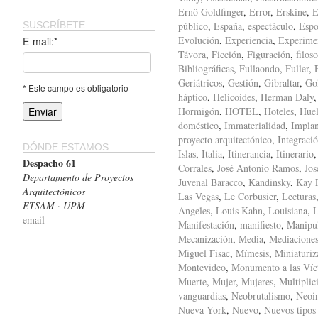
Ernö Goldfinger
,
Error
,
Erskine
,
E
SUSCRÍBETE
público
,
España
,
espectáculo
,
Espo
Evolución
,
Experiencia
,
Experime
E-mail:*
Távora
,
Ficción
,
Figuración
,
filoso
Bibliográficas
,
Fullaondo
,
Fuller
,
Geriátricos
,
Gestión
,
Gibraltar
,
Gol
* Este campo es obligatorio
háptico
,
Helicoides
,
Herman Daly
Hormigón
,
HOTEL
,
Hoteles
,
Huel
doméstico
,
Immaterialidad
,
Implan
proyecto arquitectónico
,
Integraci
DÓNDE ESTAMOS
Islas
,
Italia
,
Itinerancia
,
Itinerario
Despacho 61
Corrales
,
José Antonio Ramos
,
Jos
Departamento de Proyectos
Juvenal Baracco
,
Kandinsky
,
Kay F
Arquitectónicos
Las Vegas
,
Le Corbusier
,
Lecturas
ETSAM · UPM
Angeles
,
Louis Kahn
,
Louisiana
,
L
email
Manifestación
,
manifiesto
,
Manipu
Mecanización
,
Media
,
Mediacione
Miguel Fisac
,
Mímesis
,
Miniaturiz
Montevideo
,
Monumento a las Víc
Muerte
,
Mujer
,
Mujeres
,
Multiplic
vanguardias
,
Neobrutalismo
,
Neoi
Nueva York
,
Nuevo
,
Nuevos tipos