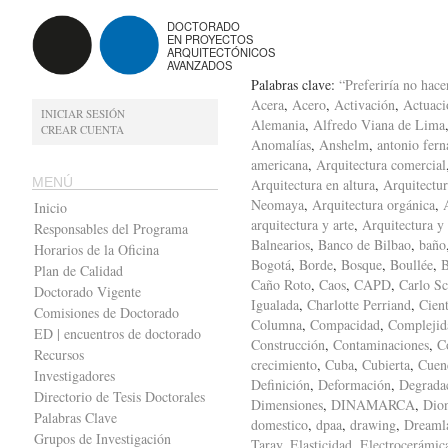
DOCTORADO
EN PROYECTOS
ARQUITECTÓNICOS
AVANZADOS
Palabras clave:
“Preferiría no hace
Acera
,
Acero
,
Activación
,
Actuaci
INICIAR SESIÓN
Alemania
,
Alfredo Viana de Lima
CREAR CUENTA
Anomalías
,
Anshelm
,
antonio fern
americana
,
Arquitectura comercial
MENÚ
Arquitectura en altura
,
Arquitectur
Neomaya
,
Arquitectura orgánica
,
Inicio
arquitectura y arte
,
Arquitectura y
Responsables del Programa
Balnearios
,
Banco de Bilbao
,
baño
Horarios de la Oficina
Bogotá
,
Borde
,
Bosque
,
Boullée
,
B
Plan de Calidad
Caño Roto
,
Caos
,
CAPD
,
Carlo Sc
Doctorado Vigente
Igualada
,
Charlotte Perriand
,
Cient
Comisiones de Doctorado
Columna
,
Compacidad
,
Complejid
ED | encuentros de doctorado
Construcción
,
Contaminaciones
,
C
Recursos
crecimiento
,
Cuba
,
Cubierta
,
Cuen
Investigadores
Definición
,
Deformación
,
Degrada
Directorio de Tesis Doctorales
Dimensiones
,
DINAMARCA
,
Dion
Palabras Clave
domestico
,
dpaa
,
drawing
,
Dreaml
Grupos de Investigación
Taray
,
Elasticidad
,
Electrocerámic