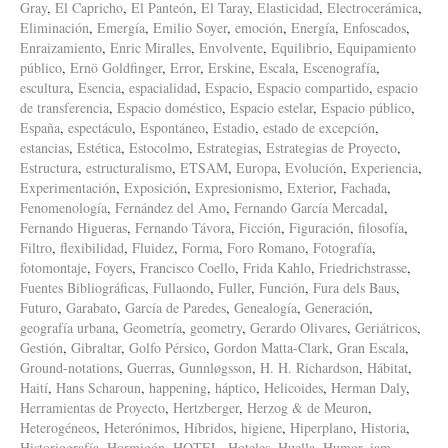
Gray
,
El Capricho
,
El Panteón
,
El Taray
,
Elasticidad
,
Electrocerámica
,
Eliminación
,
Emergía
,
Emilio Soyer
,
emoción
,
Energía
,
Enfoscados
,
Enraizamiento
,
Enric Miralles
,
Envolvente
,
Equilibrio
,
Equipamiento
público
,
Ernö Goldfinger
,
Error
,
Erskine
,
Escala
,
Escenografía
,
escultura
,
Esencia
,
espacialidad
,
Espacio
,
Espacio compartido
,
espacio
de transferencia
,
Espacio doméstico
,
Espacio estelar
,
Espacio público
,
España
,
espectáculo
,
Espontáneo
,
Estadio
,
estado de excepción
,
estancias
,
Estética
,
Estocolmo
,
Estrategias
,
Estrategias de Proyecto
,
Estructura
,
estructuralismo
,
ETSAM
,
Europa
,
Evolución
,
Experiencia
,
Experimentación
,
Exposición
,
Expresionismo
,
Exterior
,
Fachada
,
Fenomenología
,
Fernández del Amo
,
Fernando García Mercadal
,
Fernando Higueras
,
Fernando Távora
,
Ficción
,
Figuración
,
filosofía
,
Filtro
,
flexibilidad
,
Fluidez
,
Forma
,
Foro Romano
,
Fotografía
,
fotomontaje
,
Foyers
,
Francisco Coello
,
Frida Kahlo
,
Friedrichstrasse
,
Fuentes Bibliográficas
,
Fullaondo
,
Fuller
,
Función
,
Fura dels Baus
,
Futuro
,
Garabato
,
García de Paredes
,
Genealogía
,
Generación
,
geografía urbana
,
Geometría
,
geometry
,
Gerardo Olivares
,
Geriátricos
,
Gestión
,
Gibraltar
,
Golfo Pérsico
,
Gordon Matta-Clark
,
Gran Escala
,
Ground-notations
,
Guerras
,
Gunnløgsson
,
H. H. Richardson
,
Hábitat
,
Haití
,
Hans Scharoun
,
happening
,
háptico
,
Helicoides
,
Herman Daly
,
Herramientas de Proyecto
,
Hertzberger
,
Herzog & de Meuron
,
Heterogéneos
,
Heterónimos
,
Híbridos
,
higiene
,
Hiperplano
,
Historia
,
Historiografía
,
Hormigón
,
HOTEL
,
Hoteles
,
Huella
,
Humor
,
iam
,