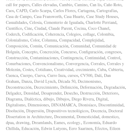
call for papers
,
Calles elevadas
,
Cambio
,
Camino
,
Can lis
,
Caño Roto
,
Caos
,
CAPD
,
Carlo Scarpa
,
Carlos Flores
,
Cartagena
,
Cartografías
,
Casa de Campo
,
Casa Fransworth
,
Casa Huarte
,
Case Study Houses
,
Casualidades
,
Celosía
,
Cementerio de Igualada
,
Charlotte Perriand
,
Científico
,
Cine
,
Ciudad
,
Claude Parent
,
Cocina
,
Coco Chanel
,
Coderch
,
Codificación
,
Coherencia
,
Colegios
,
collage
,
Colombia
,
Colonialismo
,
Color
,
Columna
,
Compacidad
,
Complejidad
,
Composición
,
Común
,
Comunicación
,
Comunidad
,
Comunidad de
Holguín
,
Concepto
,
Concreción
,
Concurso
,
Configuración
,
congresos
,
Construcción
,
Contaminaciones
,
Contingencia
,
Continuidad
,
Control
,
Conurbaciones
,
Convencionalismo
,
Convergencia
,
Corrales
,
Corrales y
Molezún
,
Costes
,
Cotidiano
,
Creatividad
,
crecimiento
,
Cuba
,
Cubierta
,
Cuenca
,
Cuerpo
,
Cueva
,
Curro Inza
,
cursos
,
CV500
,
Dalí
,
Dan
Graham
,
Danza
,
David Lynch
,
Década 50
,
Decimonismo
,
Deconstrucción
,
Decrecimiento
,
Definición
,
Deformación
,
Degradación
,
Delgadez
,
Densidad
,
Desaprender
,
Desecho
,
Destrucción
,
Deterioro
,
Diagrama
,
Dialéctica
,
dibujo
,
Dibujos
,
Diego Rivera
,
Digital
,
Digitalismo
,
Dimensiones
,
DINAMARCA
,
Dionisíaco
,
Discontinuidad
,
Disolución
,
Dispersión
,
Dispositivos tecnológicos
,
Docencia
,
Doctoral
Dissertation in Architecture
,
Documental
,
Domesticidad
,
domestico
,
dpaa
,
drawing
,
Dreamlands
,
Eames
,
ecology.
,
Economía
,
Eduardo
Chillida
,
Educación
,
Edwin Lutyens
,
Eero Saarinen
,
Efectos
,
Eileen