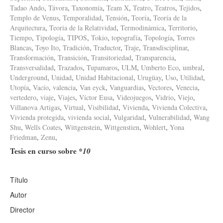
Tadao Ando
,
Távora
,
Taxonomía
,
Team X
,
Teatro
,
Teatros
,
Tejidos
,
Templo de Venus
,
Temporalidad
,
Tensión
,
Teoría
,
Teoría de la
Arquitectura
,
Teoria de la Relatividad
,
Termodinámica
,
Territorio
,
Tiempo
,
Tipología
,
TIPOS
,
Tokio
,
topografía
,
Topología
,
Torres
Blancas
,
Toyo Ito
,
Tradición
,
Traductor
,
Traje
,
Transdisciplinar
,
Transformación
,
Transición
,
Transitoriedad
,
Transparencia
,
Transversalidad
,
Trazados
,
Tupamaros
,
ULM
,
Umberto Eco
,
umbral
,
Underground
,
Unidad
,
Unidad Habitacional
,
Urugüay
,
Uso
,
Utilidad
,
Utopía
,
Vacío
,
valencia
,
Van eyck
,
Vanguardias
,
Vectores
,
Venecia
,
vertedero
,
viaje
,
Viajes
,
Víctor Eusa
,
Videojuegos
,
Vidrio
,
Viejo
,
Villanova Artigas
,
Virtual
,
Visibilidad
,
Vivienda
,
Vivienda Colectiva
,
Vivienda protegida
,
vivienda social
,
Vulgaridad
,
Vulnerabilidad
,
Wang
Shu
,
Wells Coates
,
Wittgenstein
,
Wittgenstien
,
Wohlert
,
Yona
Friedman
,
Zenu
,
Tesis en curso sobre
*10
Título
Autor
Director