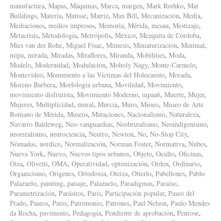
manufactura
,
Mapas
,
Máquinas
,
Marca
,
margen
,
Mark Rothko
,
Mat
Buildings
,
Materia
,
Matisse
,
Matriz
,
Max Bill
,
Mecanización
,
Media
,
Mediaciones
,
medios impresos
,
Memoria
,
Mérida
,
mesau
,
Mestizaje
,
Metacrisis
,
Metodología
,
Metrópolis
,
México
,
Mezquita de Córdoba
,
Mies van der Rohe
,
Miguel Fisac
,
Mímesis
,
Miniaturización
,
Minimal
,
mipa
,
mirada
,
Miradas
,
Miraflores
,
Miranda
,
Mobilities
,
Moda
,
Modelo
,
Modernidad
,
Modulación
,
Moholy Nagy
,
Monte-Carmelo
,
Montevideo
,
Monumento a las Víctimas del Holocausto
,
Morada
,
Moreno Barbera
,
Morfología urbana
,
Movilidad
,
Movimiento
,
movimiento disfrutista
,
Movimiento Moderno
,
mpaa6
,
Muerte
,
Mujer
,
Mujeres
,
Multiplicidad
,
mural
,
Murcia
,
Muro
,
Museo
,
Museo de Arte
Romano de Mérida
,
Museos
,
Mutaciones
,
Nacionalismo
,
Naturaleza
,
Navarro Baldeweg
,
Neo-vanguardias
,
Neobrutalismo
,
Neoindigenismo
,
neorrealismo
,
neurociencia
,
Neutro
,
Newton
,
No
,
No-Stop City
,
Nómadas
,
nordico
,
Normalización
,
Norman Foster
,
Normativa
,
Nubes
,
Nueva York
,
Nuevo
,
Nuevos tipos urbanos
,
Objeto
,
Oculto
,
Oficinas
,
Oiza
,
Olivetti
,
OMA
,
Operatividad
,
optimización
,
Orden
,
Ordinario
,
Organicismo
,
Orígenes
,
Ortodoxia
,
Oteiza
,
Otterlo
,
Pabellones
,
Pablo
Palazuelo
,
painting
,
paisaje
,
Palazuelo
,
Paradigmas
,
Paraíso
,
Parametrización
,
Parásitos
,
París
,
Participación popular
,
Paseo del
Prado
,
Paseos
,
Patio
,
Patrimonio
,
Patrones
,
Paul Nelson
,
Paulo Mendes
da Rocha
,
pavimento
,
Pedagogía
,
Pendiente de aprobación
,
Penrose
,