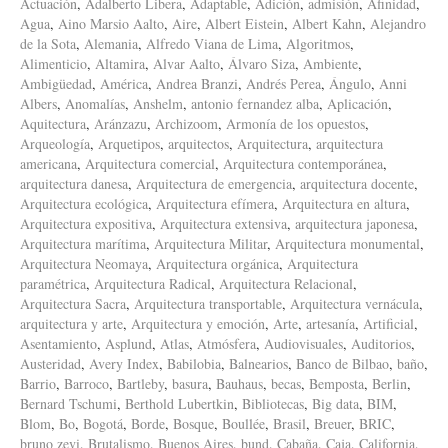
Actuación
,
Adalberto Libera
,
Adaptable
,
Adición
,
admisión
,
Afinidad
,
Agua
,
Aino Marsio Aalto
,
Aire
,
Albert Eistein
,
Albert Kahn
,
Alejandro
de la Sota
,
Alemania
,
Alfredo Viana de Lima
,
Algoritmos
,
Alimenticio
,
Altamira
,
Alvar Aalto
,
Álvaro Siza
,
Ambiente
,
Ambigüedad
,
América
,
Andrea Branzi
,
Andrés Perea
,
Ángulo
,
Anni
Albers
,
Anomalías
,
Anshelm
,
antonio fernandez alba
,
Aplicación
,
Aquitectura
,
Aránzazu
,
Archizoom
,
Armonía de los opuestos
,
Arqueología
,
Arquetipos
,
arquitectos
,
Arquitectura
,
arquitectura
americana
,
Arquitectura comercial
,
Arquitectura contemporánea
,
arquitectura danesa
,
Arquitectura de emergencia
,
arquitectura docente
,
Arquitectura ecológica
,
Arquitectura efímera
,
Arquitectura en altura
,
Arquitectura expositiva
,
Arquitectura extensiva
,
arquitectura japonesa
,
Arquitectura marítima
,
Arquitectura Militar
,
Arquitectura monumental
,
Arquitectura Neomaya
,
Arquitectura orgánica
,
Arquitectura
paramétrica
,
Arquitectura Radical
,
Arquitectura Relacional
,
Arquitectura Sacra
,
Arquitectura transportable
,
Arquitectura vernácula
,
arquitectura y arte
,
Arquitectura y emoción
,
Arte
,
artesanía
,
Artificial
,
Asentamiento
,
Asplund
,
Atlas
,
Atmósfera
,
Audiovisuales
,
Auditorios
,
Austeridad
,
Avery Index
,
Babilobia
,
Balnearios
,
Banco de Bilbao
,
baño
,
Barrio
,
Barroco
,
Bartleby
,
basura
,
Bauhaus
,
becas
,
Bemposta
,
Berlin
,
Bernard Tschumi
,
Berthold Lubertkin
,
Bibliotecas
,
Big data
,
BIM
,
Blom
,
Bo
,
Bogotá
,
Borde
,
Bosque
,
Boullée
,
Brasil
,
Breuer
,
BRIC
,
bruno zevi
,
Brutalismo
,
Buenos Aires
,
bund
,
Cabaña
,
Caja
,
California
,