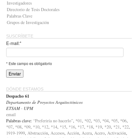
Investigadores
Directorio de Tesis Doctorales
Palabras Clave
Grupos de Investigación
SUSCRÍBETE
E-mail:*
* Este campo es obligatorio
DÓNDE ESTAMOS
Despacho 61
Departamento de Proyectos Arquitectónicos
ETSAM · UPM
email
Palabras clave:
“Preferiría no hacerlo”
,
*01
,
*02
,
*03
,
*04
,
*05
,
*06
,
*07
,
*08
,
*09
,
*10
,
*12
,
*14
,
*15
,
*16
,
*17
,
*18
,
*19
,
*20
,
*21
,
*22
,
1919-1999
,
Abstracción
,
Accesos
,
Acción
,
Acera
,
Acero
,
Activación
,