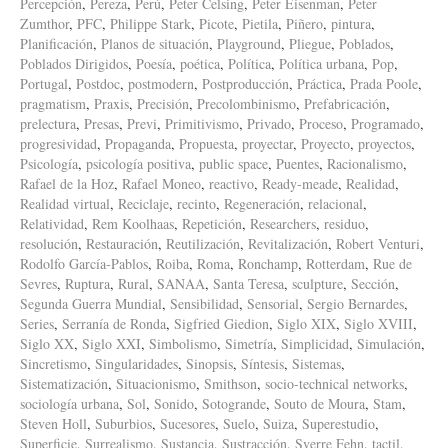
Percepción
,
Pereza
,
Perú
,
Peter Celsing
,
Peter Eisenman
,
Peter
Zumthor
,
PFC
,
Philippe Stark
,
Picote
,
Pietila
,
Piñero
,
pintura
,
Planificación
,
Planos de situación
,
Playground
,
Pliegue
,
Poblados
,
Poblados Dirigidos
,
Poesía
,
poética
,
Política
,
Política urbana
,
Pop
,
Portugal
,
Postdoc
,
postmodern
,
Postproducción
,
Práctica
,
Prada Poole
,
pragmatism
,
Praxis
,
Precisión
,
Precolombinismo
,
Prefabricación
,
prelectura
,
Presas
,
Previ
,
Primitivismo
,
Privado
,
Proceso
,
Programado
,
progresividad
,
Propaganda
,
Propuesta
,
proyectar
,
Proyecto
,
proyectos
,
Psicología
,
psicología positiva
,
public space
,
Puentes
,
Racionalismo
,
Rafael de la Hoz
,
Rafael Moneo
,
reactivo
,
Ready-meade
,
Realidad
,
Realidad virtual
,
Reciclaje
,
recinto
,
Regeneración
,
relacional
,
Relatividad
,
Rem Koolhaas
,
Repetición
,
Researchers
,
residuo
,
resolución
,
Restauración
,
Reutilización
,
Revitalización
,
Robert Venturi
,
Rodolfo García-Pablos
,
Roiba
,
Roma
,
Ronchamp
,
Rotterdam
,
Rue de
Sevres
,
Ruptura
,
Rural
,
SANAA
,
Santa Teresa
,
sculpture
,
Sección
,
Segunda Guerra Mundial
,
Sensibilidad
,
Sensorial
,
Sergio Bernardes
,
Series
,
Serranía de Ronda
,
Sigfried Giedion
,
Siglo XIX
,
Siglo XVIII
,
Siglo XX
,
Siglo XXI
,
Simbolismo
,
Simetría
,
Simplicidad
,
Simulación
,
Sincretismo
,
Singularidades
,
Sinopsis
,
Síntesis
,
Sistemas
,
Sistematización
,
Situacionismo
,
Smithson
,
socio-technical networks
,
sociología urbana
,
Sol
,
Sonido
,
Sotogrande
,
Souto de Moura
,
Stam
,
Steven Holl
,
Suburbios
,
Sucesores
,
Suelo
,
Suiza
,
Superestudio
,
Superficie
,
Surrealismo
,
Sustancia
,
Sustracción
,
Sverre Fehn
,
tactil
,