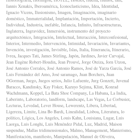
Iannis Xenakis
,
Iberoamérica
,
Iconoclasticismo
,
Idea
,
Identidad
,
Ignacio Vicens
,
Ilusionismo
,
Imagen
,
Imaginación
,
imaginario
doméstico
,
Immaterialidad
,
Implantación
,
Importación
,
Incierto
,
Individual
,
Industria
,
inefable
,
Infancia
,
Infinito
,
Infraestructuras
,
Inglaterra
,
Ingravidez
,
Inmersión
,
instrumento del proyecto
arquitectónico
,
Integración
,
Intelectual
,
Interacción
,
Interconfesional
,
Interior
,
Intermedio
,
Intervención
,
Intimidad
,
Invariación
,
Invariantes
,
Invención
,
investigación
,
Invisible
,
Islas
,
Italia
,
Itinerancia
,
Itinerario
,
Ivrea
,
Jacques Tati
,
James Stirling
,
Japón
,
Jardines
,
Javier Carvajal
,
Jean Eugène Robert-Houdin
,
Jean Prouvé
,
Jorge Oteiza
,
Jorn Utzon
,
José Antonio Corrales
,
José Antonio Ramos
,
José de Yarza García
,
José
Luis Fernández del Amo
,
José saramago
,
Juan Borchers
,
Juan
OGorman
,
Juego
,
Juegos serios
,
Julio Lafuente
,
Jurg Gonzett
,
Juvenal
Baracco
,
Kandinsky
,
Kay Fisker
,
Kazuyo Sejima
,
Klint
,
Konrad
Wachdmann
,
Koppel
,
La Bata Shoe Company
,
La Habana
,
La India
,
Laberinto
,
Laboratorio
,
landform
,
landscape
,
Las Vegas
,
Le Corbusier
,
Lecturas
,
Levedad
,
Lever House
,
Lewerentz
,
Libera
,
Libertad
,
Ligereza
,
Límite
,
Lina Bo Bardi
,
Linealidad
,
Lisboa
,
Literatura
,
lo
político
,
Lógica
,
Los Angeles
,
Louis Kahn
,
Louisiana
,
Lugar
,
Luis
Laorga
,
Luis Longhi
,
Luis Menéndez Pidal
,
Luz
,
Madrid
,
Maison
suspendue
,
Mallas tridimensionales
,
Malmo
,
Management
,
Manierismo
,
Manifestación
,
manifiesto
,
Manipulación
,
Manuel de Oliveira
,