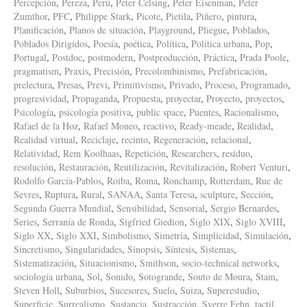
Percepción
,
Pereza
,
Perú
,
Peter Celsing
,
Peter Eisenman
,
Peter
Zumthor
,
PFC
,
Philippe Stark
,
Picote
,
Pietila
,
Piñero
,
pintura
,
Planificación
,
Planos de situación
,
Playground
,
Pliegue
,
Poblados
,
Poblados Dirigidos
,
Poesía
,
poética
,
Política
,
Política urbana
,
Pop
,
Portugal
,
Postdoc
,
postmodern
,
Postproducción
,
Práctica
,
Prada Poole
,
pragmatism
,
Praxis
,
Precisión
,
Precolombinismo
,
Prefabricación
,
prelectura
,
Presas
,
Previ
,
Primitivismo
,
Privado
,
Proceso
,
Programado
,
progresividad
,
Propaganda
,
Propuesta
,
proyectar
,
Proyecto
,
proyectos
,
Psicología
,
psicología positiva
,
public space
,
Puentes
,
Racionalismo
,
Rafael de la Hoz
,
Rafael Moneo
,
reactivo
,
Ready-meade
,
Realidad
,
Realidad virtual
,
Reciclaje
,
recinto
,
Regeneración
,
relacional
,
Relatividad
,
Rem Koolhaas
,
Repetición
,
Researchers
,
residuo
,
resolución
,
Restauración
,
Reutilización
,
Revitalización
,
Robert Venturi
,
Rodolfo García-Pablos
,
Roiba
,
Roma
,
Ronchamp
,
Rotterdam
,
Rue de
Sevres
,
Ruptura
,
Rural
,
SANAA
,
Santa Teresa
,
sculpture
,
Sección
,
Segunda Guerra Mundial
,
Sensibilidad
,
Sensorial
,
Sergio Bernardes
,
Series
,
Serranía de Ronda
,
Sigfried Giedion
,
Siglo XIX
,
Siglo XVIII
,
Siglo XX
,
Siglo XXI
,
Simbolismo
,
Simetría
,
Simplicidad
,
Simulación
,
Sincretismo
,
Singularidades
,
Sinopsis
,
Síntesis
,
Sistemas
,
Sistematización
,
Situacionismo
,
Smithson
,
socio-technical networks
,
sociología urbana
,
Sol
,
Sonido
,
Sotogrande
,
Souto de Moura
,
Stam
,
Steven Holl
,
Suburbios
,
Sucesores
,
Suelo
,
Suiza
,
Superestudio
,
Superficie
,
Surrealismo
,
Sustancia
,
Sustracción
,
Sverre Fehn
,
tactil
,