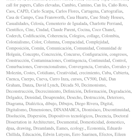
call for papers
,
Calles elevadas
,
Cambio
,
Camino
,
Can lis
,
Caño Roto
,
Caos
,
CAPD
,
Carlo Scarpa
,
Carlos Flores
,
Cartagena
,
Cartografías
,
Casa de Campo
,
Casa Fransworth
,
Casa Huarte
,
Case Study Houses
,
Casualidades
,
Celosía
,
Cementerio de Igualada
,
Charlotte Perriand
,
Científico
,
Cine
,
Ciudad
,
Claude Parent
,
Cocina
,
Coco Chanel
,
Coderch
,
Codificación
,
Coherencia
,
Colegios
,
collage
,
Colombia
,
Colonialismo
,
Color
,
Columna
,
Compacidad
,
Complejidad
,
Composición
,
Común
,
Comunicación
,
Comunidad
,
Comunidad de
Holguín
,
Concepto
,
Concreción
,
Concurso
,
Configuración
,
congresos
,
Construcción
,
Contaminaciones
,
Contingencia
,
Continuidad
,
Control
,
Conurbaciones
,
Convencionalismo
,
Convergencia
,
Corrales
,
Corrales y
Molezún
,
Costes
,
Cotidiano
,
Creatividad
,
crecimiento
,
Cuba
,
Cubierta
,
Cuenca
,
Cuerpo
,
Cueva
,
Curro Inza
,
cursos
,
CV500
,
Dalí
,
Dan
Graham
,
Danza
,
David Lynch
,
Década 50
,
Decimonismo
,
Deconstrucción
,
Decrecimiento
,
Definición
,
Deformación
,
Degradación
,
Delgadez
,
Densidad
,
Desaprender
,
Desecho
,
Destrucción
,
Deterioro
,
Diagrama
,
Dialéctica
,
dibujo
,
Dibujos
,
Diego Rivera
,
Digital
,
Digitalismo
,
Dimensiones
,
DINAMARCA
,
Dionisíaco
,
Discontinuidad
,
Disolución
,
Dispersión
,
Dispositivos tecnológicos
,
Docencia
,
Doctoral
Dissertation in Architecture
,
Documental
,
Domesticidad
,
domestico
,
dpaa
,
drawing
,
Dreamlands
,
Eames
,
ecology.
,
Economía
,
Eduardo
Chillida
,
Educación
,
Edwin Lutyens
,
Eero Saarinen
,
Efectos
,
Eileen