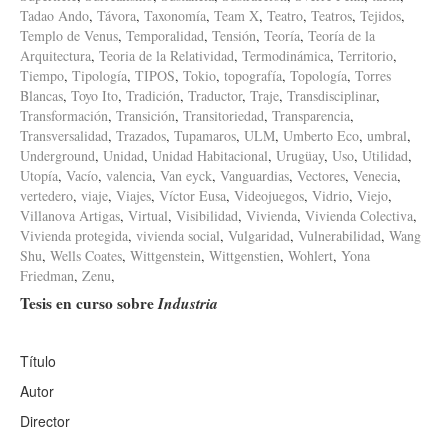
Tadao Ando
,
Távora
,
Taxonomía
,
Team X
,
Teatro
,
Teatros
,
Tejidos
,
Templo de Venus
,
Temporalidad
,
Tensión
,
Teoría
,
Teoría de la
Arquitectura
,
Teoria de la Relatividad
,
Termodinámica
,
Territorio
,
Tiempo
,
Tipología
,
TIPOS
,
Tokio
,
topografía
,
Topología
,
Torres
Blancas
,
Toyo Ito
,
Tradición
,
Traductor
,
Traje
,
Transdisciplinar
,
Transformación
,
Transición
,
Transitoriedad
,
Transparencia
,
Transversalidad
,
Trazados
,
Tupamaros
,
ULM
,
Umberto Eco
,
umbral
,
Underground
,
Unidad
,
Unidad Habitacional
,
Urugüay
,
Uso
,
Utilidad
,
Utopía
,
Vacío
,
valencia
,
Van eyck
,
Vanguardias
,
Vectores
,
Venecia
,
vertedero
,
viaje
,
Viajes
,
Víctor Eusa
,
Videojuegos
,
Vidrio
,
Viejo
,
Villanova Artigas
,
Virtual
,
Visibilidad
,
Vivienda
,
Vivienda Colectiva
,
Vivienda protegida
,
vivienda social
,
Vulgaridad
,
Vulnerabilidad
,
Wang
Shu
,
Wells Coates
,
Wittgenstein
,
Wittgenstien
,
Wohlert
,
Yona
Friedman
,
Zenu
,
Tesis en curso sobre
Industria
Título
Autor
Director