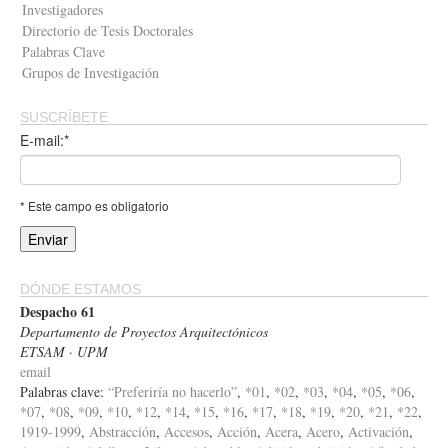
Investigadores
Directorio de Tesis Doctorales
Palabras Clave
Grupos de Investigación
SUSCRÍBETE
E-mail:*
* Este campo es obligatorio
DÓNDE ESTAMOS
Despacho 61
Departamento de Proyectos Arquitectónicos
ETSAM · UPM
email
Palabras clave:
“Preferiría no hacerlo”
,
*01
,
*02
,
*03
,
*04
,
*05
,
*06
,
*07
,
*08
,
*09
,
*10
,
*12
,
*14
,
*15
,
*16
,
*17
,
*18
,
*19
,
*20
,
*21
,
*22
,
1919-1999
,
Abstracción
,
Accesos
,
Acción
,
Acera
,
Acero
,
Activación
,