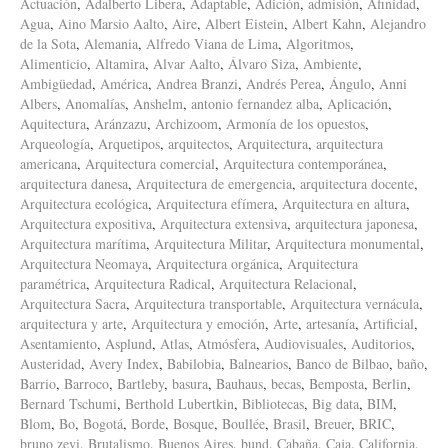
Actuación
,
Adalberto Libera
,
Adaptable
,
Adición
,
admisión
,
Afinidad
,
Agua
,
Aino Marsio Aalto
,
Aire
,
Albert Eistein
,
Albert Kahn
,
Alejandro
de la Sota
,
Alemania
,
Alfredo Viana de Lima
,
Algoritmos
,
Alimenticio
,
Altamira
,
Alvar Aalto
,
Álvaro Siza
,
Ambiente
,
Ambigüedad
,
América
,
Andrea Branzi
,
Andrés Perea
,
Ángulo
,
Anni
Albers
,
Anomalías
,
Anshelm
,
antonio fernandez alba
,
Aplicación
,
Aquitectura
,
Aránzazu
,
Archizoom
,
Armonía de los opuestos
,
Arqueología
,
Arquetipos
,
arquitectos
,
Arquitectura
,
arquitectura
americana
,
Arquitectura comercial
,
Arquitectura contemporánea
,
arquitectura danesa
,
Arquitectura de emergencia
,
arquitectura docente
,
Arquitectura ecológica
,
Arquitectura efímera
,
Arquitectura en altura
,
Arquitectura expositiva
,
Arquitectura extensiva
,
arquitectura japonesa
,
Arquitectura marítima
,
Arquitectura Militar
,
Arquitectura monumental
,
Arquitectura Neomaya
,
Arquitectura orgánica
,
Arquitectura
paramétrica
,
Arquitectura Radical
,
Arquitectura Relacional
,
Arquitectura Sacra
,
Arquitectura transportable
,
Arquitectura vernácula
,
arquitectura y arte
,
Arquitectura y emoción
,
Arte
,
artesanía
,
Artificial
,
Asentamiento
,
Asplund
,
Atlas
,
Atmósfera
,
Audiovisuales
,
Auditorios
,
Austeridad
,
Avery Index
,
Babilobia
,
Balnearios
,
Banco de Bilbao
,
baño
,
Barrio
,
Barroco
,
Bartleby
,
basura
,
Bauhaus
,
becas
,
Bemposta
,
Berlin
,
Bernard Tschumi
,
Berthold Lubertkin
,
Bibliotecas
,
Big data
,
BIM
,
Blom
,
Bo
,
Bogotá
,
Borde
,
Bosque
,
Boullée
,
Brasil
,
Breuer
,
BRIC
,
bruno zevi
,
Brutalismo
,
Buenos Aires
,
bund
,
Cabaña
,
Caja
,
California
,