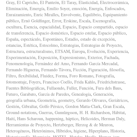
Gray
,
El Capricho
,
El Panteón
,
El Taray
,
Elasticidad
,
Electrocerámica
,
Eliminación
,
Emergía
,
Emilio Soyer
,
emoción
,
Energía
,
Enfoscados
,
Enraizamiento
,
Enric Miralles
,
Envolvente
,
Equilibrio
,
Equipamiento
público
,
Ernö Goldfinger
,
Error
,
Erskine
,
Escala
,
Escenografía
,
escultura
,
Esencia
,
espacialidad
,
Espacio
,
Espacio compartido
,
espacio
de transferencia
,
Espacio doméstico
,
Espacio estelar
,
Espacio público
,
España
,
espectáculo
,
Espontáneo
,
Estadio
,
estado de excepción
,
estancias
,
Estética
,
Estocolmo
,
Estrategias
,
Estrategias de Proyecto
,
Estructura
,
estructuralismo
,
ETSAM
,
Europa
,
Evolución
,
Experiencia
,
Experimentación
,
Exposición
,
Expresionismo
,
Exterior
,
Fachada
,
Fenomenología
,
Fernández del Amo
,
Fernando García Mercadal
,
Fernando Higueras
,
Fernando Távora
,
Ficción
,
Figuración
,
filosofía
,
Filtro
,
flexibilidad
,
Fluidez
,
Forma
,
Foro Romano
,
Fotografía
,
fotomontaje
,
Foyers
,
Francisco Coello
,
Frida Kahlo
,
Friedrichstrasse
,
Fuentes Bibliográficas
,
Fullaondo
,
Fuller
,
Función
,
Fura dels Baus
,
Futuro
,
Garabato
,
García de Paredes
,
Genealogía
,
Generación
,
geografía urbana
,
Geometría
,
geometry
,
Gerardo Olivares
,
Geriátricos
,
Gestión
,
Gibraltar
,
Golfo Pérsico
,
Gordon Matta-Clark
,
Gran Escala
,
Ground-notations
,
Guerras
,
Gunnløgsson
,
H. H. Richardson
,
Hábitat
,
Haití
,
Hans Scharoun
,
happening
,
háptico
,
Helicoides
,
Herman Daly
,
Herramientas de Proyecto
,
Hertzberger
,
Herzog & de Meuron
,
Heterogéneos
,
Heterónimos
,
Híbridos
,
higiene
,
Hiperplano
,
Historia
,
Historiografía
,
Hormigón
,
HOTEL
,
Hoteles
,
Huella
,
Humor
,
iam
,