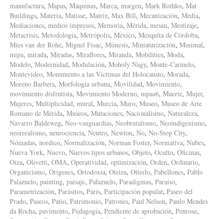
manufactura
,
Mapas
,
Máquinas
,
Marca
,
margen
,
Mark Rothko
,
Mat
Buildings
,
Materia
,
Matisse
,
Matriz
,
Max Bill
,
Mecanización
,
Media
,
Mediaciones
,
medios impresos
,
Memoria
,
Mérida
,
mesau
,
Mestizaje
,
Metacrisis
,
Metodología
,
Metrópolis
,
México
,
Mezquita de Córdoba
,
Mies van der Rohe
,
Miguel Fisac
,
Mímesis
,
Miniaturización
,
Minimal
,
mipa
,
mirada
,
Miradas
,
Miraflores
,
Miranda
,
Mobilities
,
Moda
,
Modelo
,
Modernidad
,
Modulación
,
Moholy Nagy
,
Monte-Carmelo
,
Montevideo
,
Monumento a las Víctimas del Holocausto
,
Morada
,
Moreno Barbera
,
Morfología urbana
,
Movilidad
,
Movimiento
,
movimiento disfrutista
,
Movimiento Moderno
,
mpaa6
,
Muerte
,
Mujer
,
Mujeres
,
Multiplicidad
,
mural
,
Murcia
,
Muro
,
Museo
,
Museo de Arte
Romano de Mérida
,
Museos
,
Mutaciones
,
Nacionalismo
,
Naturaleza
,
Navarro Baldeweg
,
Neo-vanguardias
,
Neobrutalismo
,
Neoindigenismo
,
neorrealismo
,
neurociencia
,
Neutro
,
Newton
,
No
,
No-Stop City
,
Nómadas
,
nordico
,
Normalización
,
Norman Foster
,
Normativa
,
Nubes
,
Nueva York
,
Nuevo
,
Nuevos tipos urbanos
,
Objeto
,
Oculto
,
Oficinas
,
Oiza
,
Olivetti
,
OMA
,
Operatividad
,
optimización
,
Orden
,
Ordinario
,
Organicismo
,
Orígenes
,
Ortodoxia
,
Oteiza
,
Otterlo
,
Pabellones
,
Pablo
Palazuelo
,
painting
,
paisaje
,
Palazuelo
,
Paradigmas
,
Paraíso
,
Parametrización
,
Parásitos
,
París
,
Participación popular
,
Paseo del
Prado
,
Paseos
,
Patio
,
Patrimonio
,
Patrones
,
Paul Nelson
,
Paulo Mendes
da Rocha
,
pavimento
,
Pedagogía
,
Pendiente de aprobación
,
Penrose
,