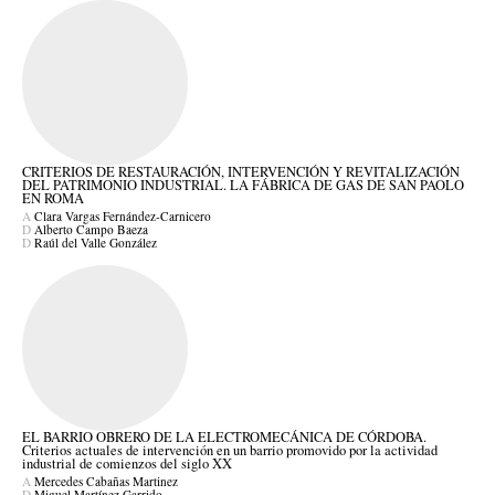
CRITERIOS DE RESTAURACIÓN, INTERVENCIÓN Y REVITALIZACIÓN
DEL PATRIMONIO INDUSTRIAL. LA FÁBRICA DE GAS DE SAN PAOLO
EN ROMA
A
Clara Vargas Fernández-Carnicero
D
Alberto Campo Baeza
D
Raúl del Valle González
EL BARRIO OBRERO DE LA ELECTROMECÁNICA DE CÓRDOBA.
Criterios actuales de intervención en un barrio promovido por la actividad
industrial de comienzos del siglo XX
A
Mercedes Cabañas Martinez
D
Miguel Martínez Garrido