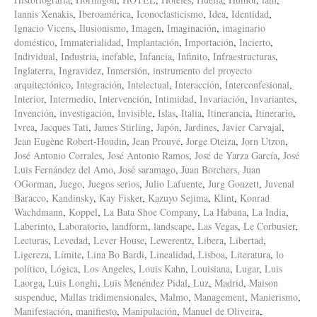
Iannis Xenakis
,
Iberoamérica
,
Iconoclasticismo
,
Idea
,
Identidad
,
Ignacio Vicens
,
Ilusionismo
,
Imagen
,
Imaginación
,
imaginario
doméstico
,
Immaterialidad
,
Implantación
,
Importación
,
Incierto
,
Individual
,
Industria
,
inefable
,
Infancia
,
Infinito
,
Infraestructuras
,
Inglaterra
,
Ingravidez
,
Inmersión
,
instrumento del proyecto
arquitectónico
,
Integración
,
Intelectual
,
Interacción
,
Interconfesional
,
Interior
,
Intermedio
,
Intervención
,
Intimidad
,
Invariación
,
Invariantes
,
Invención
,
investigación
,
Invisible
,
Islas
,
Italia
,
Itinerancia
,
Itinerario
,
Ivrea
,
Jacques Tati
,
James Stirling
,
Japón
,
Jardines
,
Javier Carvajal
,
Jean Eugène Robert-Houdin
,
Jean Prouvé
,
Jorge Oteiza
,
Jorn Utzon
,
José Antonio Corrales
,
José Antonio Ramos
,
José de Yarza García
,
José
Luis Fernández del Amo
,
José saramago
,
Juan Borchers
,
Juan
OGorman
,
Juego
,
Juegos serios
,
Julio Lafuente
,
Jurg Gonzett
,
Juvenal
Baracco
,
Kandinsky
,
Kay Fisker
,
Kazuyo Sejima
,
Klint
,
Konrad
Wachdmann
,
Koppel
,
La Bata Shoe Company
,
La Habana
,
La India
,
Laberinto
,
Laboratorio
,
landform
,
landscape
,
Las Vegas
,
Le Corbusier
,
Lecturas
,
Levedad
,
Lever House
,
Lewerentz
,
Libera
,
Libertad
,
Ligereza
,
Límite
,
Lina Bo Bardi
,
Linealidad
,
Lisboa
,
Literatura
,
lo
político
,
Lógica
,
Los Angeles
,
Louis Kahn
,
Louisiana
,
Lugar
,
Luis
Laorga
,
Luis Longhi
,
Luis Menéndez Pidal
,
Luz
,
Madrid
,
Maison
suspendue
,
Mallas tridimensionales
,
Malmo
,
Management
,
Manierismo
,
Manifestación
,
manifiesto
,
Manipulación
,
Manuel de Oliveira
,