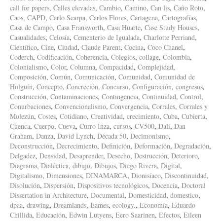
call for papers
,
Calles elevadas
,
Cambio
,
Camino
,
Can lis
,
Caño Roto
,
Caos
,
CAPD
,
Carlo Scarpa
,
Carlos Flores
,
Cartagena
,
Cartografías
,
Casa de Campo
,
Casa Fransworth
,
Casa Huarte
,
Case Study Houses
,
Casualidades
,
Celosía
,
Cementerio de Igualada
,
Charlotte Perriand
,
Científico
,
Cine
,
Ciudad
,
Claude Parent
,
Cocina
,
Coco Chanel
,
Coderch
,
Codificación
,
Coherencia
,
Colegios
,
collage
,
Colombia
,
Colonialismo
,
Color
,
Columna
,
Compacidad
,
Complejidad
,
Composición
,
Común
,
Comunicación
,
Comunidad
,
Comunidad de
Holguín
,
Concepto
,
Concreción
,
Concurso
,
Configuración
,
congresos
,
Construcción
,
Contaminaciones
,
Contingencia
,
Continuidad
,
Control
,
Conurbaciones
,
Convencionalismo
,
Convergencia
,
Corrales
,
Corrales y
Molezún
,
Costes
,
Cotidiano
,
Creatividad
,
crecimiento
,
Cuba
,
Cubierta
,
Cuenca
,
Cuerpo
,
Cueva
,
Curro Inza
,
cursos
,
CV500
,
Dalí
,
Dan
Graham
,
Danza
,
David Lynch
,
Década 50
,
Decimonismo
,
Deconstrucción
,
Decrecimiento
,
Definición
,
Deformación
,
Degradación
,
Delgadez
,
Densidad
,
Desaprender
,
Desecho
,
Destrucción
,
Deterioro
,
Diagrama
,
Dialéctica
,
dibujo
,
Dibujos
,
Diego Rivera
,
Digital
,
Digitalismo
,
Dimensiones
,
DINAMARCA
,
Dionisíaco
,
Discontinuidad
,
Disolución
,
Dispersión
,
Dispositivos tecnológicos
,
Docencia
,
Doctoral
Dissertation in Architecture
,
Documental
,
Domesticidad
,
domestico
,
dpaa
,
drawing
,
Dreamlands
,
Eames
,
ecology.
,
Economía
,
Eduardo
Chillida
,
Educación
,
Edwin Lutyens
,
Eero Saarinen
,
Efectos
,
Eileen