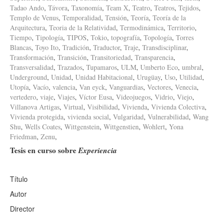
Tadao Ando
,
Távora
,
Taxonomía
,
Team X
,
Teatro
,
Teatros
,
Tejidos
,
Templo de Venus
,
Temporalidad
,
Tensión
,
Teoría
,
Teoría de la
Arquitectura
,
Teoria de la Relatividad
,
Termodinámica
,
Territorio
,
Tiempo
,
Tipología
,
TIPOS
,
Tokio
,
topografía
,
Topología
,
Torres
Blancas
,
Toyo Ito
,
Tradición
,
Traductor
,
Traje
,
Transdisciplinar
,
Transformación
,
Transición
,
Transitoriedad
,
Transparencia
,
Transversalidad
,
Trazados
,
Tupamaros
,
ULM
,
Umberto Eco
,
umbral
,
Underground
,
Unidad
,
Unidad Habitacional
,
Urugüay
,
Uso
,
Utilidad
,
Utopía
,
Vacío
,
valencia
,
Van eyck
,
Vanguardias
,
Vectores
,
Venecia
,
vertedero
,
viaje
,
Viajes
,
Víctor Eusa
,
Videojuegos
,
Vidrio
,
Viejo
,
Villanova Artigas
,
Virtual
,
Visibilidad
,
Vivienda
,
Vivienda Colectiva
,
Vivienda protegida
,
vivienda social
,
Vulgaridad
,
Vulnerabilidad
,
Wang
Shu
,
Wells Coates
,
Wittgenstein
,
Wittgenstien
,
Wohlert
,
Yona
Friedman
,
Zenu
,
Tesis en curso sobre
Experiencia
Título
Autor
Director