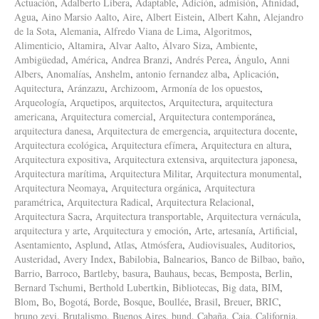
Actuación
,
Adalberto Libera
,
Adaptable
,
Adición
,
admisión
,
Afinidad
,
Agua
,
Aino Marsio Aalto
,
Aire
,
Albert Eistein
,
Albert Kahn
,
Alejandro
de la Sota
,
Alemania
,
Alfredo Viana de Lima
,
Algoritmos
,
Alimenticio
,
Altamira
,
Alvar Aalto
,
Álvaro Siza
,
Ambiente
,
Ambigüedad
,
América
,
Andrea Branzi
,
Andrés Perea
,
Ángulo
,
Anni
Albers
,
Anomalías
,
Anshelm
,
antonio fernandez alba
,
Aplicación
,
Aquitectura
,
Aránzazu
,
Archizoom
,
Armonía de los opuestos
,
Arqueología
,
Arquetipos
,
arquitectos
,
Arquitectura
,
arquitectura
americana
,
Arquitectura comercial
,
Arquitectura contemporánea
,
arquitectura danesa
,
Arquitectura de emergencia
,
arquitectura docente
,
Arquitectura ecológica
,
Arquitectura efímera
,
Arquitectura en altura
,
Arquitectura expositiva
,
Arquitectura extensiva
,
arquitectura japonesa
,
Arquitectura marítima
,
Arquitectura Militar
,
Arquitectura monumental
,
Arquitectura Neomaya
,
Arquitectura orgánica
,
Arquitectura
paramétrica
,
Arquitectura Radical
,
Arquitectura Relacional
,
Arquitectura Sacra
,
Arquitectura transportable
,
Arquitectura vernácula
,
arquitectura y arte
,
Arquitectura y emoción
,
Arte
,
artesanía
,
Artificial
,
Asentamiento
,
Asplund
,
Atlas
,
Atmósfera
,
Audiovisuales
,
Auditorios
,
Austeridad
,
Avery Index
,
Babilobia
,
Balnearios
,
Banco de Bilbao
,
baño
,
Barrio
,
Barroco
,
Bartleby
,
basura
,
Bauhaus
,
becas
,
Bemposta
,
Berlin
,
Bernard Tschumi
,
Berthold Lubertkin
,
Bibliotecas
,
Big data
,
BIM
,
Blom
,
Bo
,
Bogotá
,
Borde
,
Bosque
,
Boullée
,
Brasil
,
Breuer
,
BRIC
,
bruno zevi
,
Brutalismo
,
Buenos Aires
,
bund
,
Cabaña
,
Caja
,
California
,