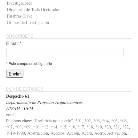
Investigadores
Directorio de Tesis Doctorales
Palabras Clave
Grupos de Investigación
SUSCRÍBETE
E-mail:*
* Este campo es obligatorio
DÓNDE ESTAMOS
Despacho 61
Departamento de Proyectos Arquitectónicos
ETSAM · UPM
email
Palabras clave:
“Preferiría no hacerlo”
,
*01
,
*02
,
*03
,
*04
,
*05
,
*06
,
*07
,
*08
,
*09
,
*10
,
*12
,
*14
,
*15
,
*16
,
*17
,
*18
,
*19
,
*20
,
*21
,
*22
,
1919-1999
,
Abstracción
,
Accesos
,
Acción
,
Acera
,
Acero
,
Activación
,