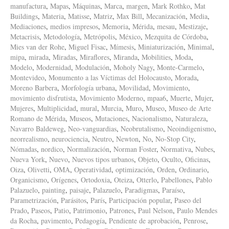
manufactura
,
Mapas
,
Máquinas
,
Marca
,
margen
,
Mark Rothko
,
Mat
Buildings
,
Materia
,
Matisse
,
Matriz
,
Max Bill
,
Mecanización
,
Media
,
Mediaciones
,
medios impresos
,
Memoria
,
Mérida
,
mesau
,
Mestizaje
,
Metacrisis
,
Metodología
,
Metrópolis
,
México
,
Mezquita de Córdoba
,
Mies van der Rohe
,
Miguel Fisac
,
Mímesis
,
Miniaturización
,
Minimal
,
mipa
,
mirada
,
Miradas
,
Miraflores
,
Miranda
,
Mobilities
,
Moda
,
Modelo
,
Modernidad
,
Modulación
,
Moholy Nagy
,
Monte-Carmelo
,
Montevideo
,
Monumento a las Víctimas del Holocausto
,
Morada
,
Moreno Barbera
,
Morfología urbana
,
Movilidad
,
Movimiento
,
movimiento disfrutista
,
Movimiento Moderno
,
mpaa6
,
Muerte
,
Mujer
,
Mujeres
,
Multiplicidad
,
mural
,
Murcia
,
Muro
,
Museo
,
Museo de Arte
Romano de Mérida
,
Museos
,
Mutaciones
,
Nacionalismo
,
Naturaleza
,
Navarro Baldeweg
,
Neo-vanguardias
,
Neobrutalismo
,
Neoindigenismo
,
neorrealismo
,
neurociencia
,
Neutro
,
Newton
,
No
,
No-Stop City
,
Nómadas
,
nordico
,
Normalización
,
Norman Foster
,
Normativa
,
Nubes
,
Nueva York
,
Nuevo
,
Nuevos tipos urbanos
,
Objeto
,
Oculto
,
Oficinas
,
Oiza
,
Olivetti
,
OMA
,
Operatividad
,
optimización
,
Orden
,
Ordinario
,
Organicismo
,
Orígenes
,
Ortodoxia
,
Oteiza
,
Otterlo
,
Pabellones
,
Pablo
Palazuelo
,
painting
,
paisaje
,
Palazuelo
,
Paradigmas
,
Paraíso
,
Parametrización
,
Parásitos
,
París
,
Participación popular
,
Paseo del
Prado
,
Paseos
,
Patio
,
Patrimonio
,
Patrones
,
Paul Nelson
,
Paulo Mendes
da Rocha
,
pavimento
,
Pedagogía
,
Pendiente de aprobación
,
Penrose
,