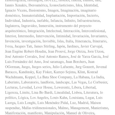
Iannis Xenakis
,
Iberoamérica
,
Iconoclasticismo
,
Idea
,
Identidad
,
Ignacio Vicens
,
Ilusionismo
,
Imagen
,
Imaginación
,
imaginario
doméstico
,
Immaterialidad
,
Implantación
,
Importación
,
Incierto
,
Individual
,
Industria
,
inefable
,
Infancia
,
Infinito
,
Infraestructuras
,
Inglaterra
,
Ingravidez
,
Inmersión
,
instrumento del proyecto
arquitectónico
,
Integración
,
Intelectual
,
Interacción
,
Interconfesional
,
Interior
,
Intermedio
,
Intervención
,
Intimidad
,
Invariación
,
Invariantes
,
Invención
,
investigación
,
Invisible
,
Islas
,
Italia
,
Itinerancia
,
Itinerario
,
Ivrea
,
Jacques Tati
,
James Stirling
,
Japón
,
Jardines
,
Javier Carvajal
,
Jean Eugène Robert-Houdin
,
Jean Prouvé
,
Jorge Oteiza
,
Jorn Utzon
,
José Antonio Corrales
,
José Antonio Ramos
,
José de Yarza García
,
José
Luis Fernández del Amo
,
José saramago
,
Juan Borchers
,
Juan
OGorman
,
Juego
,
Juegos serios
,
Julio Lafuente
,
Jurg Gonzett
,
Juvenal
Baracco
,
Kandinsky
,
Kay Fisker
,
Kazuyo Sejima
,
Klint
,
Konrad
Wachdmann
,
Koppel
,
La Bata Shoe Company
,
La Habana
,
La India
,
Laberinto
,
Laboratorio
,
landform
,
landscape
,
Las Vegas
,
Le Corbusier
,
Lecturas
,
Levedad
,
Lever House
,
Lewerentz
,
Libera
,
Libertad
,
Ligereza
,
Límite
,
Lina Bo Bardi
,
Linealidad
,
Lisboa
,
Literatura
,
lo
político
,
Lógica
,
Los Angeles
,
Louis Kahn
,
Louisiana
,
Lugar
,
Luis
Laorga
,
Luis Longhi
,
Luis Menéndez Pidal
,
Luz
,
Madrid
,
Maison
suspendue
,
Mallas tridimensionales
,
Malmo
,
Management
,
Manierismo
,
Manifestación
,
manifiesto
,
Manipulación
,
Manuel de Oliveira
,