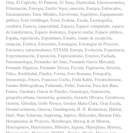
Gray
,
El Capricho
,
El Panteón
,
El Taray
,
Elasticidad
,
Electrocerámica
,
Eliminación
,
Emergía
,
Emilio Soyer
,
emoción
,
Energía
,
Enfoscados
,
Enraizamiento
,
Enric Miralles
,
Envolvente
,
Equilibrio
,
Equipamiento
público
,
Ernö Goldfinger
,
Error
,
Erskine
,
Escala
,
Escenografía
,
escultura
,
Esencia
,
espacialidad
,
Espacio
,
Espacio compartido
,
espacio
de transferencia
,
Espacio doméstico
,
Espacio estelar
,
Espacio público
,
España
,
espectáculo
,
Espontáneo
,
Estadio
,
estado de excepción
,
estancias
,
Estética
,
Estocolmo
,
Estrategias
,
Estrategias de Proyecto
,
Estructura
,
estructuralismo
,
ETSAM
,
Europa
,
Evolución
,
Experiencia
,
Experimentación
,
Exposición
,
Expresionismo
,
Exterior
,
Fachada
,
Fenomenología
,
Fernández del Amo
,
Fernando García Mercadal
,
Fernando Higueras
,
Fernando Távora
,
Ficción
,
Figuración
,
filosofía
,
Filtro
,
flexibilidad
,
Fluidez
,
Forma
,
Foro Romano
,
Fotografía
,
fotomontaje
,
Foyers
,
Francisco Coello
,
Frida Kahlo
,
Friedrichstrasse
,
Fuentes Bibliográficas
,
Fullaondo
,
Fuller
,
Función
,
Fura dels Baus
,
Futuro
,
Garabato
,
García de Paredes
,
Genealogía
,
Generación
,
geografía urbana
,
Geometría
,
geometry
,
Gerardo Olivares
,
Geriátricos
,
Gestión
,
Gibraltar
,
Golfo Pérsico
,
Gordon Matta-Clark
,
Gran Escala
,
Ground-notations
,
Guerras
,
Gunnløgsson
,
H. H. Richardson
,
Hábitat
,
Haití
,
Hans Scharoun
,
happening
,
háptico
,
Helicoides
,
Herman Daly
,
Herramientas de Proyecto
,
Hertzberger
,
Herzog & de Meuron
,
Heterogéneos
,
Heterónimos
,
Híbridos
,
higiene
,
Hiperplano
,
Historia
,
Historiografía
,
Hormigón
,
HOTEL
,
Hoteles
,
Huella
,
Humor
,
iam
,