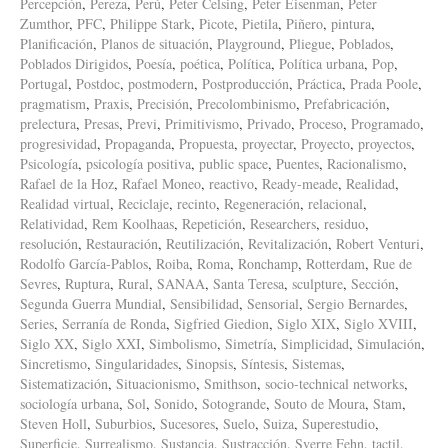
Percepción
,
Pereza
,
Perú
,
Peter Celsing
,
Peter Eisenman
,
Peter
Zumthor
,
PFC
,
Philippe Stark
,
Picote
,
Pietila
,
Piñero
,
pintura
,
Planificación
,
Planos de situación
,
Playground
,
Pliegue
,
Poblados
,
Poblados Dirigidos
,
Poesía
,
poética
,
Política
,
Política urbana
,
Pop
,
Portugal
,
Postdoc
,
postmodern
,
Postproducción
,
Práctica
,
Prada Poole
,
pragmatism
,
Praxis
,
Precisión
,
Precolombinismo
,
Prefabricación
,
prelectura
,
Presas
,
Previ
,
Primitivismo
,
Privado
,
Proceso
,
Programado
,
progresividad
,
Propaganda
,
Propuesta
,
proyectar
,
Proyecto
,
proyectos
,
Psicología
,
psicología positiva
,
public space
,
Puentes
,
Racionalismo
,
Rafael de la Hoz
,
Rafael Moneo
,
reactivo
,
Ready-meade
,
Realidad
,
Realidad virtual
,
Reciclaje
,
recinto
,
Regeneración
,
relacional
,
Relatividad
,
Rem Koolhaas
,
Repetición
,
Researchers
,
residuo
,
resolución
,
Restauración
,
Reutilización
,
Revitalización
,
Robert Venturi
,
Rodolfo García-Pablos
,
Roiba
,
Roma
,
Ronchamp
,
Rotterdam
,
Rue de
Sevres
,
Ruptura
,
Rural
,
SANAA
,
Santa Teresa
,
sculpture
,
Sección
,
Segunda Guerra Mundial
,
Sensibilidad
,
Sensorial
,
Sergio Bernardes
,
Series
,
Serranía de Ronda
,
Sigfried Giedion
,
Siglo XIX
,
Siglo XVIII
,
Siglo XX
,
Siglo XXI
,
Simbolismo
,
Simetría
,
Simplicidad
,
Simulación
,
Sincretismo
,
Singularidades
,
Sinopsis
,
Síntesis
,
Sistemas
,
Sistematización
,
Situacionismo
,
Smithson
,
socio-technical networks
,
sociología urbana
,
Sol
,
Sonido
,
Sotogrande
,
Souto de Moura
,
Stam
,
Steven Holl
,
Suburbios
,
Sucesores
,
Suelo
,
Suiza
,
Superestudio
,
Superficie
,
Surrealismo
,
Sustancia
,
Sustracción
,
Sverre Fehn
,
tactil
,