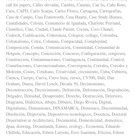
call for papers
,
Calles elevadas
,
Cambio
,
Camino
,
Can lis
,
Caño Roto
,
Caos
,
CAPD
,
Carlo Scarpa
,
Carlos Flores
,
Cartagena
,
Cartografías
,
Casa de Campo
,
Casa Fransworth
,
Casa Huarte
,
Case Study Houses
,
Casualidades
,
Celosía
,
Cementerio de Igualada
,
Charlotte Perriand
,
Científico
,
Cine
,
Ciudad
,
Claude Parent
,
Cocina
,
Coco Chanel
,
Coderch
,
Codificación
,
Coherencia
,
Colegios
,
collage
,
Colombia
,
Colonialismo
,
Color
,
Columna
,
Compacidad
,
Complejidad
,
Composición
,
Común
,
Comunicación
,
Comunidad
,
Comunidad de
Holguín
,
Concepto
,
Concreción
,
Concurso
,
Configuración
,
congresos
,
Construcción
,
Contaminaciones
,
Contingencia
,
Continuidad
,
Control
,
Conurbaciones
,
Convencionalismo
,
Convergencia
,
Corrales
,
Corrales y
Molezún
,
Costes
,
Cotidiano
,
Creatividad
,
crecimiento
,
Cuba
,
Cubierta
,
Cuenca
,
Cuerpo
,
Cueva
,
Curro Inza
,
cursos
,
CV500
,
Dalí
,
Dan
Graham
,
Danza
,
David Lynch
,
Década 50
,
Decimonismo
,
Deconstrucción
,
Decrecimiento
,
Definición
,
Deformación
,
Degradación
,
Delgadez
,
Densidad
,
Desaprender
,
Desecho
,
Destrucción
,
Deterioro
,
Diagrama
,
Dialéctica
,
dibujo
,
Dibujos
,
Diego Rivera
,
Digital
,
Digitalismo
,
Dimensiones
,
DINAMARCA
,
Dionisíaco
,
Discontinuidad
,
Disolución
,
Dispersión
,
Dispositivos tecnológicos
,
Docencia
,
Doctoral
Dissertation in Architecture
,
Documental
,
Domesticidad
,
domestico
,
dpaa
,
drawing
,
Dreamlands
,
Eames
,
ecology.
,
Economía
,
Eduardo
Chillida
,
Educación
,
Edwin Lutyens
,
Eero Saarinen
,
Efectos
,
Eileen