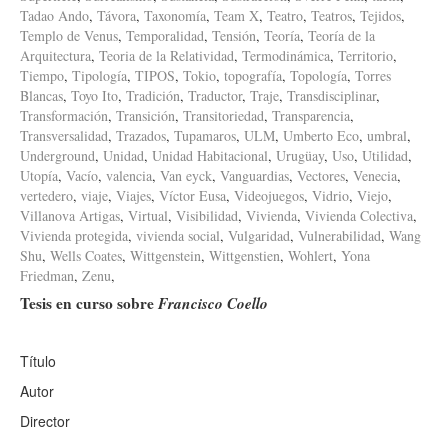
Tadao Ando
,
Távora
,
Taxonomía
,
Team X
,
Teatro
,
Teatros
,
Tejidos
,
Templo de Venus
,
Temporalidad
,
Tensión
,
Teoría
,
Teoría de la
Arquitectura
,
Teoria de la Relatividad
,
Termodinámica
,
Territorio
,
Tiempo
,
Tipología
,
TIPOS
,
Tokio
,
topografía
,
Topología
,
Torres
Blancas
,
Toyo Ito
,
Tradición
,
Traductor
,
Traje
,
Transdisciplinar
,
Transformación
,
Transición
,
Transitoriedad
,
Transparencia
,
Transversalidad
,
Trazados
,
Tupamaros
,
ULM
,
Umberto Eco
,
umbral
,
Underground
,
Unidad
,
Unidad Habitacional
,
Urugüay
,
Uso
,
Utilidad
,
Utopía
,
Vacío
,
valencia
,
Van eyck
,
Vanguardias
,
Vectores
,
Venecia
,
vertedero
,
viaje
,
Viajes
,
Víctor Eusa
,
Videojuegos
,
Vidrio
,
Viejo
,
Villanova Artigas
,
Virtual
,
Visibilidad
,
Vivienda
,
Vivienda Colectiva
,
Vivienda protegida
,
vivienda social
,
Vulgaridad
,
Vulnerabilidad
,
Wang
Shu
,
Wells Coates
,
Wittgenstein
,
Wittgenstien
,
Wohlert
,
Yona
Friedman
,
Zenu
,
Tesis en curso sobre
Francisco Coello
Título
Autor
Director