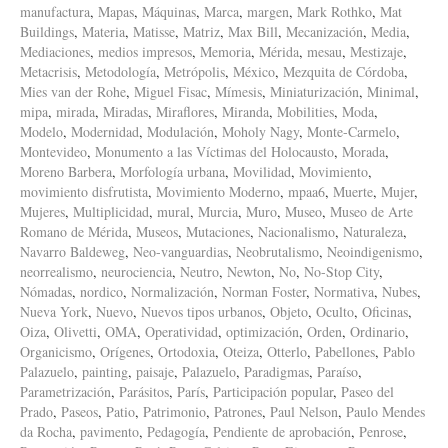
manufactura
,
Mapas
,
Máquinas
,
Marca
,
margen
,
Mark Rothko
,
Mat
Buildings
,
Materia
,
Matisse
,
Matriz
,
Max Bill
,
Mecanización
,
Media
,
Mediaciones
,
medios impresos
,
Memoria
,
Mérida
,
mesau
,
Mestizaje
,
Metacrisis
,
Metodología
,
Metrópolis
,
México
,
Mezquita de Córdoba
,
Mies van der Rohe
,
Miguel Fisac
,
Mímesis
,
Miniaturización
,
Minimal
,
mipa
,
mirada
,
Miradas
,
Miraflores
,
Miranda
,
Mobilities
,
Moda
,
Modelo
,
Modernidad
,
Modulación
,
Moholy Nagy
,
Monte-Carmelo
,
Montevideo
,
Monumento a las Víctimas del Holocausto
,
Morada
,
Moreno Barbera
,
Morfología urbana
,
Movilidad
,
Movimiento
,
movimiento disfrutista
,
Movimiento Moderno
,
mpaa6
,
Muerte
,
Mujer
,
Mujeres
,
Multiplicidad
,
mural
,
Murcia
,
Muro
,
Museo
,
Museo de Arte
Romano de Mérida
,
Museos
,
Mutaciones
,
Nacionalismo
,
Naturaleza
,
Navarro Baldeweg
,
Neo-vanguardias
,
Neobrutalismo
,
Neoindigenismo
,
neorrealismo
,
neurociencia
,
Neutro
,
Newton
,
No
,
No-Stop City
,
Nómadas
,
nordico
,
Normalización
,
Norman Foster
,
Normativa
,
Nubes
,
Nueva York
,
Nuevo
,
Nuevos tipos urbanos
,
Objeto
,
Oculto
,
Oficinas
,
Oiza
,
Olivetti
,
OMA
,
Operatividad
,
optimización
,
Orden
,
Ordinario
,
Organicismo
,
Orígenes
,
Ortodoxia
,
Oteiza
,
Otterlo
,
Pabellones
,
Pablo
Palazuelo
,
painting
,
paisaje
,
Palazuelo
,
Paradigmas
,
Paraíso
,
Parametrización
,
Parásitos
,
París
,
Participación popular
,
Paseo del
Prado
,
Paseos
,
Patio
,
Patrimonio
,
Patrones
,
Paul Nelson
,
Paulo Mendes
da Rocha
,
pavimento
,
Pedagogía
,
Pendiente de aprobación
,
Penrose
,