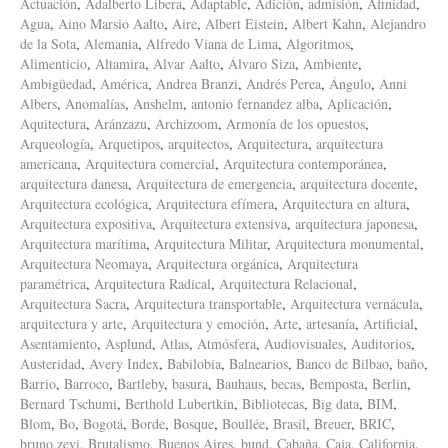
Actuación
,
Adalberto Libera
,
Adaptable
,
Adición
,
admisión
,
Afinidad
,
Agua
,
Aino Marsio Aalto
,
Aire
,
Albert Eistein
,
Albert Kahn
,
Alejandro
de la Sota
,
Alemania
,
Alfredo Viana de Lima
,
Algoritmos
,
Alimenticio
,
Altamira
,
Alvar Aalto
,
Álvaro Siza
,
Ambiente
,
Ambigüedad
,
América
,
Andrea Branzi
,
Andrés Perea
,
Ángulo
,
Anni
Albers
,
Anomalías
,
Anshelm
,
antonio fernandez alba
,
Aplicación
,
Aquitectura
,
Aránzazu
,
Archizoom
,
Armonía de los opuestos
,
Arqueología
,
Arquetipos
,
arquitectos
,
Arquitectura
,
arquitectura
americana
,
Arquitectura comercial
,
Arquitectura contemporánea
,
arquitectura danesa
,
Arquitectura de emergencia
,
arquitectura docente
,
Arquitectura ecológica
,
Arquitectura efímera
,
Arquitectura en altura
,
Arquitectura expositiva
,
Arquitectura extensiva
,
arquitectura japonesa
,
Arquitectura marítima
,
Arquitectura Militar
,
Arquitectura monumental
,
Arquitectura Neomaya
,
Arquitectura orgánica
,
Arquitectura
paramétrica
,
Arquitectura Radical
,
Arquitectura Relacional
,
Arquitectura Sacra
,
Arquitectura transportable
,
Arquitectura vernácula
,
arquitectura y arte
,
Arquitectura y emoción
,
Arte
,
artesanía
,
Artificial
,
Asentamiento
,
Asplund
,
Atlas
,
Atmósfera
,
Audiovisuales
,
Auditorios
,
Austeridad
,
Avery Index
,
Babilobia
,
Balnearios
,
Banco de Bilbao
,
baño
,
Barrio
,
Barroco
,
Bartleby
,
basura
,
Bauhaus
,
becas
,
Bemposta
,
Berlin
,
Bernard Tschumi
,
Berthold Lubertkin
,
Bibliotecas
,
Big data
,
BIM
,
Blom
,
Bo
,
Bogotá
,
Borde
,
Bosque
,
Boullée
,
Brasil
,
Breuer
,
BRIC
,
bruno zevi
,
Brutalismo
,
Buenos Aires
,
bund
,
Cabaña
,
Caja
,
California
,