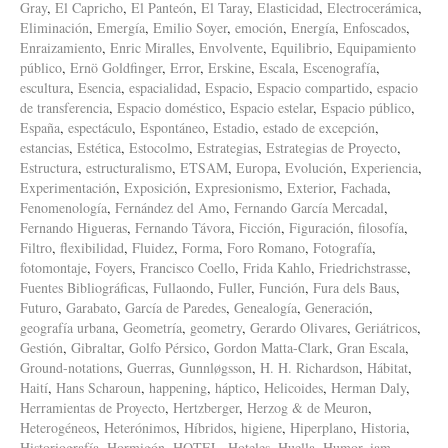
Gray
,
El Capricho
,
El Panteón
,
El Taray
,
Elasticidad
,
Electrocerámica
,
Eliminación
,
Emergía
,
Emilio Soyer
,
emoción
,
Energía
,
Enfoscados
,
Enraizamiento
,
Enric Miralles
,
Envolvente
,
Equilibrio
,
Equipamiento
público
,
Ernö Goldfinger
,
Error
,
Erskine
,
Escala
,
Escenografía
,
escultura
,
Esencia
,
espacialidad
,
Espacio
,
Espacio compartido
,
espacio
de transferencia
,
Espacio doméstico
,
Espacio estelar
,
Espacio público
,
España
,
espectáculo
,
Espontáneo
,
Estadio
,
estado de excepción
,
estancias
,
Estética
,
Estocolmo
,
Estrategias
,
Estrategias de Proyecto
,
Estructura
,
estructuralismo
,
ETSAM
,
Europa
,
Evolución
,
Experiencia
,
Experimentación
,
Exposición
,
Expresionismo
,
Exterior
,
Fachada
,
Fenomenología
,
Fernández del Amo
,
Fernando García Mercadal
,
Fernando Higueras
,
Fernando Távora
,
Ficción
,
Figuración
,
filosofía
,
Filtro
,
flexibilidad
,
Fluidez
,
Forma
,
Foro Romano
,
Fotografía
,
fotomontaje
,
Foyers
,
Francisco Coello
,
Frida Kahlo
,
Friedrichstrasse
,
Fuentes Bibliográficas
,
Fullaondo
,
Fuller
,
Función
,
Fura dels Baus
,
Futuro
,
Garabato
,
García de Paredes
,
Genealogía
,
Generación
,
geografía urbana
,
Geometría
,
geometry
,
Gerardo Olivares
,
Geriátricos
,
Gestión
,
Gibraltar
,
Golfo Pérsico
,
Gordon Matta-Clark
,
Gran Escala
,
Ground-notations
,
Guerras
,
Gunnløgsson
,
H. H. Richardson
,
Hábitat
,
Haití
,
Hans Scharoun
,
happening
,
háptico
,
Helicoides
,
Herman Daly
,
Herramientas de Proyecto
,
Hertzberger
,
Herzog & de Meuron
,
Heterogéneos
,
Heterónimos
,
Híbridos
,
higiene
,
Hiperplano
,
Historia
,
Historiografía
,
Hormigón
,
HOTEL
,
Hoteles
,
Huella
,
Humor
,
iam
,