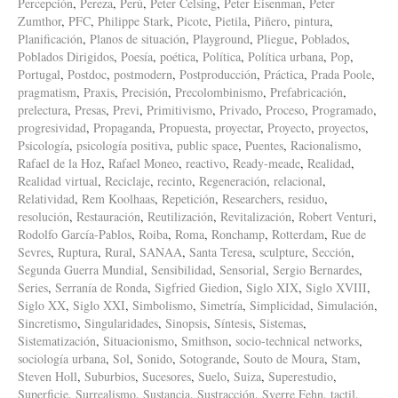
Percepción
,
Pereza
,
Perú
,
Peter Celsing
,
Peter Eisenman
,
Peter
Zumthor
,
PFC
,
Philippe Stark
,
Picote
,
Pietila
,
Piñero
,
pintura
,
Planificación
,
Planos de situación
,
Playground
,
Pliegue
,
Poblados
,
Poblados Dirigidos
,
Poesía
,
poética
,
Política
,
Política urbana
,
Pop
,
Portugal
,
Postdoc
,
postmodern
,
Postproducción
,
Práctica
,
Prada Poole
,
pragmatism
,
Praxis
,
Precisión
,
Precolombinismo
,
Prefabricación
,
prelectura
,
Presas
,
Previ
,
Primitivismo
,
Privado
,
Proceso
,
Programado
,
progresividad
,
Propaganda
,
Propuesta
,
proyectar
,
Proyecto
,
proyectos
,
Psicología
,
psicología positiva
,
public space
,
Puentes
,
Racionalismo
,
Rafael de la Hoz
,
Rafael Moneo
,
reactivo
,
Ready-meade
,
Realidad
,
Realidad virtual
,
Reciclaje
,
recinto
,
Regeneración
,
relacional
,
Relatividad
,
Rem Koolhaas
,
Repetición
,
Researchers
,
residuo
,
resolución
,
Restauración
,
Reutilización
,
Revitalización
,
Robert Venturi
,
Rodolfo García-Pablos
,
Roiba
,
Roma
,
Ronchamp
,
Rotterdam
,
Rue de
Sevres
,
Ruptura
,
Rural
,
SANAA
,
Santa Teresa
,
sculpture
,
Sección
,
Segunda Guerra Mundial
,
Sensibilidad
,
Sensorial
,
Sergio Bernardes
,
Series
,
Serranía de Ronda
,
Sigfried Giedion
,
Siglo XIX
,
Siglo XVIII
,
Siglo XX
,
Siglo XXI
,
Simbolismo
,
Simetría
,
Simplicidad
,
Simulación
,
Sincretismo
,
Singularidades
,
Sinopsis
,
Síntesis
,
Sistemas
,
Sistematización
,
Situacionismo
,
Smithson
,
socio-technical networks
,
sociología urbana
,
Sol
,
Sonido
,
Sotogrande
,
Souto de Moura
,
Stam
,
Steven Holl
,
Suburbios
,
Sucesores
,
Suelo
,
Suiza
,
Superestudio
,
Superficie
,
Surrealismo
,
Sustancia
,
Sustracción
,
Sverre Fehn
,
tactil
,