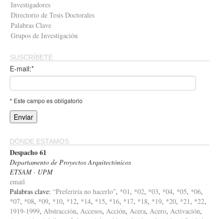
Investigadores
Directorio de Tesis Doctorales
Palabras Clave
Grupos de Investigación
SUSCRÍBETE
E-mail:*
* Este campo es obligatorio
DÓNDE ESTAMOS
Despacho 61
Departamento de Proyectos Arquitectónicos
ETSAM · UPM
email
Palabras clave:
“Preferiría no hacerlo”
,
*01
,
*02
,
*03
,
*04
,
*05
,
*06
,
*07
,
*08
,
*09
,
*10
,
*12
,
*14
,
*15
,
*16
,
*17
,
*18
,
*19
,
*20
,
*21
,
*22
,
1919-1999
,
Abstracción
,
Accesos
,
Acción
,
Acera
,
Acero
,
Activación
,