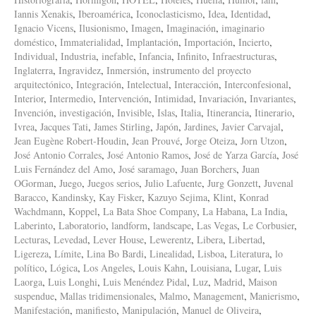
Iannis Xenakis
,
Iberoamérica
,
Iconoclasticismo
,
Idea
,
Identidad
,
Ignacio Vicens
,
Ilusionismo
,
Imagen
,
Imaginación
,
imaginario
doméstico
,
Immaterialidad
,
Implantación
,
Importación
,
Incierto
,
Individual
,
Industria
,
inefable
,
Infancia
,
Infinito
,
Infraestructuras
,
Inglaterra
,
Ingravidez
,
Inmersión
,
instrumento del proyecto
arquitectónico
,
Integración
,
Intelectual
,
Interacción
,
Interconfesional
,
Interior
,
Intermedio
,
Intervención
,
Intimidad
,
Invariación
,
Invariantes
,
Invención
,
investigación
,
Invisible
,
Islas
,
Italia
,
Itinerancia
,
Itinerario
,
Ivrea
,
Jacques Tati
,
James Stirling
,
Japón
,
Jardines
,
Javier Carvajal
,
Jean Eugène Robert-Houdin
,
Jean Prouvé
,
Jorge Oteiza
,
Jorn Utzon
,
José Antonio Corrales
,
José Antonio Ramos
,
José de Yarza García
,
José
Luis Fernández del Amo
,
José saramago
,
Juan Borchers
,
Juan
OGorman
,
Juego
,
Juegos serios
,
Julio Lafuente
,
Jurg Gonzett
,
Juvenal
Baracco
,
Kandinsky
,
Kay Fisker
,
Kazuyo Sejima
,
Klint
,
Konrad
Wachdmann
,
Koppel
,
La Bata Shoe Company
,
La Habana
,
La India
,
Laberinto
,
Laboratorio
,
landform
,
landscape
,
Las Vegas
,
Le Corbusier
,
Lecturas
,
Levedad
,
Lever House
,
Lewerentz
,
Libera
,
Libertad
,
Ligereza
,
Límite
,
Lina Bo Bardi
,
Linealidad
,
Lisboa
,
Literatura
,
lo
político
,
Lógica
,
Los Angeles
,
Louis Kahn
,
Louisiana
,
Lugar
,
Luis
Laorga
,
Luis Longhi
,
Luis Menéndez Pidal
,
Luz
,
Madrid
,
Maison
suspendue
,
Mallas tridimensionales
,
Malmo
,
Management
,
Manierismo
,
Manifestación
,
manifiesto
,
Manipulación
,
Manuel de Oliveira
,