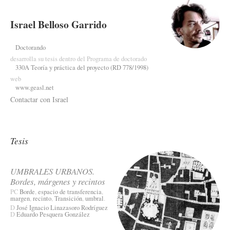
Israel Belloso Garrido
Doctorando
desarrolla su tesis dentro del Programa de doctorado
330A Teoría y práctica del proyecto (RD 778/1998)
web
www.geasl.net
Contactar con Israel
Tesis
UMBRALES URBANOS.
Bordes, márgenes y recintos
PC
Borde
,
espacio de transferencia
,
margen
,
recinto
,
Transición
,
umbral
.
D
José Ignacio Linazasoro Rodríguez
D
Eduardo Pesquera González