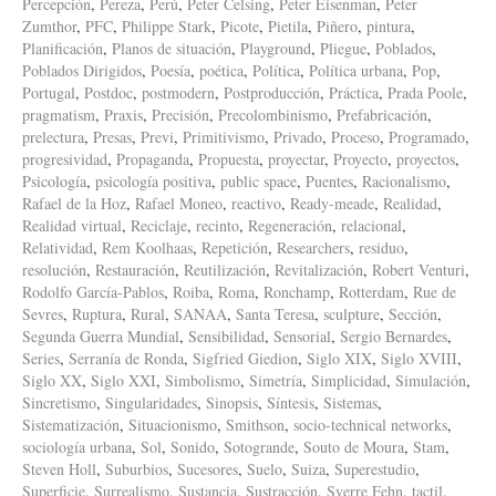
Percepción
,
Pereza
,
Perú
,
Peter Celsing
,
Peter Eisenman
,
Peter
Zumthor
,
PFC
,
Philippe Stark
,
Picote
,
Pietila
,
Piñero
,
pintura
,
Planificación
,
Planos de situación
,
Playground
,
Pliegue
,
Poblados
,
Poblados Dirigidos
,
Poesía
,
poética
,
Política
,
Política urbana
,
Pop
,
Portugal
,
Postdoc
,
postmodern
,
Postproducción
,
Práctica
,
Prada Poole
,
pragmatism
,
Praxis
,
Precisión
,
Precolombinismo
,
Prefabricación
,
prelectura
,
Presas
,
Previ
,
Primitivismo
,
Privado
,
Proceso
,
Programado
,
progresividad
,
Propaganda
,
Propuesta
,
proyectar
,
Proyecto
,
proyectos
,
Psicología
,
psicología positiva
,
public space
,
Puentes
,
Racionalismo
,
Rafael de la Hoz
,
Rafael Moneo
,
reactivo
,
Ready-meade
,
Realidad
,
Realidad virtual
,
Reciclaje
,
recinto
,
Regeneración
,
relacional
,
Relatividad
,
Rem Koolhaas
,
Repetición
,
Researchers
,
residuo
,
resolución
,
Restauración
,
Reutilización
,
Revitalización
,
Robert Venturi
,
Rodolfo García-Pablos
,
Roiba
,
Roma
,
Ronchamp
,
Rotterdam
,
Rue de
Sevres
,
Ruptura
,
Rural
,
SANAA
,
Santa Teresa
,
sculpture
,
Sección
,
Segunda Guerra Mundial
,
Sensibilidad
,
Sensorial
,
Sergio Bernardes
,
Series
,
Serranía de Ronda
,
Sigfried Giedion
,
Siglo XIX
,
Siglo XVIII
,
Siglo XX
,
Siglo XXI
,
Simbolismo
,
Simetría
,
Simplicidad
,
Simulación
,
Sincretismo
,
Singularidades
,
Sinopsis
,
Síntesis
,
Sistemas
,
Sistematización
,
Situacionismo
,
Smithson
,
socio-technical networks
,
sociología urbana
,
Sol
,
Sonido
,
Sotogrande
,
Souto de Moura
,
Stam
,
Steven Holl
,
Suburbios
,
Sucesores
,
Suelo
,
Suiza
,
Superestudio
,
Superficie
,
Surrealismo
,
Sustancia
,
Sustracción
,
Sverre Fehn
,
tactil
,