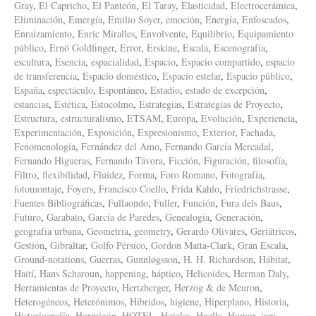
Gray
,
El Capricho
,
El Panteón
,
El Taray
,
Elasticidad
,
Electrocerámica
,
Eliminación
,
Emergía
,
Emilio Soyer
,
emoción
,
Energía
,
Enfoscados
,
Enraizamiento
,
Enric Miralles
,
Envolvente
,
Equilibrio
,
Equipamiento
público
,
Ernö Goldfinger
,
Error
,
Erskine
,
Escala
,
Escenografía
,
escultura
,
Esencia
,
espacialidad
,
Espacio
,
Espacio compartido
,
espacio
de transferencia
,
Espacio doméstico
,
Espacio estelar
,
Espacio público
,
España
,
espectáculo
,
Espontáneo
,
Estadio
,
estado de excepción
,
estancias
,
Estética
,
Estocolmo
,
Estrategias
,
Estrategias de Proyecto
,
Estructura
,
estructuralismo
,
ETSAM
,
Europa
,
Evolución
,
Experiencia
,
Experimentación
,
Exposición
,
Expresionismo
,
Exterior
,
Fachada
,
Fenomenología
,
Fernández del Amo
,
Fernando García Mercadal
,
Fernando Higueras
,
Fernando Távora
,
Ficción
,
Figuración
,
filosofía
,
Filtro
,
flexibilidad
,
Fluidez
,
Forma
,
Foro Romano
,
Fotografía
,
fotomontaje
,
Foyers
,
Francisco Coello
,
Frida Kahlo
,
Friedrichstrasse
,
Fuentes Bibliográficas
,
Fullaondo
,
Fuller
,
Función
,
Fura dels Baus
,
Futuro
,
Garabato
,
García de Paredes
,
Genealogía
,
Generación
,
geografía urbana
,
Geometría
,
geometry
,
Gerardo Olivares
,
Geriátricos
,
Gestión
,
Gibraltar
,
Golfo Pérsico
,
Gordon Matta-Clark
,
Gran Escala
,
Ground-notations
,
Guerras
,
Gunnløgsson
,
H. H. Richardson
,
Hábitat
,
Haití
,
Hans Scharoun
,
happening
,
háptico
,
Helicoides
,
Herman Daly
,
Herramientas de Proyecto
,
Hertzberger
,
Herzog & de Meuron
,
Heterogéneos
,
Heterónimos
,
Híbridos
,
higiene
,
Hiperplano
,
Historia
,
Historiografía
,
Hormigón
,
HOTEL
,
Hoteles
,
Huella
,
Humor
,
iam
,