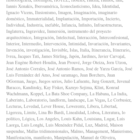
Iannis Xenakis
,
Iberoamérica
,
Iconoclasticismo
,
Idea
,
Identidad
,
Ignacio Vicens
,
Ilusionismo
,
Imagen
,
Imaginación
,
imaginario
doméstico
,
Immaterialidad
,
Implantación
,
Importación
,
Incierto
,
Individual
,
Industria
,
inefable
,
Infancia
,
Infinito
,
Infraestructuras
,
Inglaterra
,
Ingravidez
,
Inmersión
,
instrumento del proyecto
arquitectónico
,
Integración
,
Intelectual
,
Interacción
,
Interconfesional
,
Interior
,
Intermedio
,
Intervención
,
Intimidad
,
Invariación
,
Invariantes
,
Invención
,
investigación
,
Invisible
,
Islas
,
Italia
,
Itinerancia
,
Itinerario
,
Ivrea
,
Jacques Tati
,
James Stirling
,
Japón
,
Jardines
,
Javier Carvajal
,
Jean Eugène Robert-Houdin
,
Jean Prouvé
,
Jorge Oteiza
,
Jorn Utzon
,
José Antonio Corrales
,
José Antonio Ramos
,
José de Yarza García
,
José
Luis Fernández del Amo
,
José saramago
,
Juan Borchers
,
Juan
OGorman
,
Juego
,
Juegos serios
,
Julio Lafuente
,
Jurg Gonzett
,
Juvenal
Baracco
,
Kandinsky
,
Kay Fisker
,
Kazuyo Sejima
,
Klint
,
Konrad
Wachdmann
,
Koppel
,
La Bata Shoe Company
,
La Habana
,
La India
,
Laberinto
,
Laboratorio
,
landform
,
landscape
,
Las Vegas
,
Le Corbusier
,
Lecturas
,
Levedad
,
Lever House
,
Lewerentz
,
Libera
,
Libertad
,
Ligereza
,
Límite
,
Lina Bo Bardi
,
Linealidad
,
Lisboa
,
Literatura
,
lo
político
,
Lógica
,
Los Angeles
,
Louis Kahn
,
Louisiana
,
Lugar
,
Luis
Laorga
,
Luis Longhi
,
Luis Menéndez Pidal
,
Luz
,
Madrid
,
Maison
suspendue
,
Mallas tridimensionales
,
Malmo
,
Management
,
Manierismo
,
Manifestación
,
manifiesto
,
Manipulación
,
Manuel de Oliveira
,