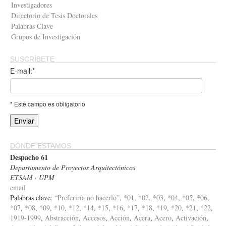
Investigadores
Directorio de Tesis Doctorales
Palabras Clave
Grupos de Investigación
SUSCRÍBETE
E-mail:*
* Este campo es obligatorio
DÓNDE ESTAMOS
Despacho 61
Departamento de Proyectos Arquitectónicos
ETSAM · UPM
email
Palabras clave:
“Preferiría no hacerlo”
,
*01
,
*02
,
*03
,
*04
,
*05
,
*06
,
*07
,
*08
,
*09
,
*10
,
*12
,
*14
,
*15
,
*16
,
*17
,
*18
,
*19
,
*20
,
*21
,
*22
,
1919-1999
,
Abstracción
,
Accesos
,
Acción
,
Acera
,
Acero
,
Activación
,