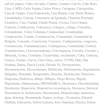
call for papers
,
Calles elevadas
,
Cambio
,
Camino
,
Can lis
,
Caño Roto
,
Caos
,
CAPD
,
Carlo Scarpa
,
Carlos Flores
,
Cartagena
,
Cartografías
,
Casa de Campo
,
Casa Fransworth
,
Casa Huarte
,
Case Study Houses
,
Casualidades
,
Celosía
,
Cementerio de Igualada
,
Charlotte Perriand
,
Científico
,
Cine
,
Ciudad
,
Claude Parent
,
Cocina
,
Coco Chanel
,
Coderch
,
Codificación
,
Coherencia
,
Colegios
,
collage
,
Colombia
,
Colonialismo
,
Color
,
Columna
,
Compacidad
,
Complejidad
,
Composición
,
Común
,
Comunicación
,
Comunidad
,
Comunidad de
Holguín
,
Concepto
,
Concreción
,
Concurso
,
Configuración
,
congresos
,
Construcción
,
Contaminaciones
,
Contingencia
,
Continuidad
,
Control
,
Conurbaciones
,
Convencionalismo
,
Convergencia
,
Corrales
,
Corrales y
Molezún
,
Costes
,
Cotidiano
,
Creatividad
,
crecimiento
,
Cuba
,
Cubierta
,
Cuenca
,
Cuerpo
,
Cueva
,
Curro Inza
,
cursos
,
CV500
,
Dalí
,
Dan
Graham
,
Danza
,
David Lynch
,
Década 50
,
Decimonismo
,
Deconstrucción
,
Decrecimiento
,
Definición
,
Deformación
,
Degradación
,
Delgadez
,
Densidad
,
Desaprender
,
Desecho
,
Destrucción
,
Deterioro
,
Diagrama
,
Dialéctica
,
dibujo
,
Dibujos
,
Diego Rivera
,
Digital
,
Digitalismo
,
Dimensiones
,
DINAMARCA
,
Dionisíaco
,
Discontinuidad
,
Disolución
,
Dispersión
,
Dispositivos tecnológicos
,
Docencia
,
Doctoral
Dissertation in Architecture
,
Documental
,
Domesticidad
,
domestico
,
dpaa
,
drawing
,
Dreamlands
,
Eames
,
ecology.
,
Economía
,
Eduardo
Chillida
,
Educación
,
Edwin Lutyens
,
Eero Saarinen
,
Efectos
,
Eileen