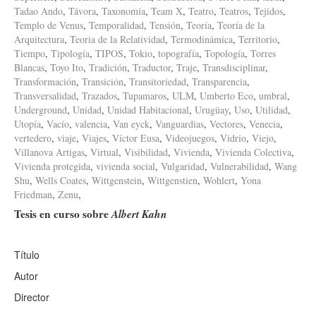
Tadao Ando
,
Távora
,
Taxonomía
,
Team X
,
Teatro
,
Teatros
,
Tejidos
,
Templo de Venus
,
Temporalidad
,
Tensión
,
Teoría
,
Teoría de la
Arquitectura
,
Teoria de la Relatividad
,
Termodinámica
,
Territorio
,
Tiempo
,
Tipología
,
TIPOS
,
Tokio
,
topografía
,
Topología
,
Torres
Blancas
,
Toyo Ito
,
Tradición
,
Traductor
,
Traje
,
Transdisciplinar
,
Transformación
,
Transición
,
Transitoriedad
,
Transparencia
,
Transversalidad
,
Trazados
,
Tupamaros
,
ULM
,
Umberto Eco
,
umbral
,
Underground
,
Unidad
,
Unidad Habitacional
,
Urugüay
,
Uso
,
Utilidad
,
Utopía
,
Vacío
,
valencia
,
Van eyck
,
Vanguardias
,
Vectores
,
Venecia
,
vertedero
,
viaje
,
Viajes
,
Víctor Eusa
,
Videojuegos
,
Vidrio
,
Viejo
,
Villanova Artigas
,
Virtual
,
Visibilidad
,
Vivienda
,
Vivienda Colectiva
,
Vivienda protegida
,
vivienda social
,
Vulgaridad
,
Vulnerabilidad
,
Wang
Shu
,
Wells Coates
,
Wittgenstein
,
Wittgenstien
,
Wohlert
,
Yona
Friedman
,
Zenu
,
Tesis en curso sobre
Albert Kahn
Título
Autor
Director