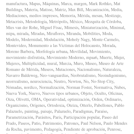
manufactura
,
Mapas
,
Máquinas
,
Marca
,
margen
,
Mark Rothko
,
Mat
Buildings
,
Materia
,
Matisse
,
Matriz
,
Max Bill
,
Mecanización
,
Media
,
Mediaciones
,
medios impresos
,
Memoria
,
Mérida
,
mesau
,
Mestizaje
,
Metacrisis
,
Metodología
,
Metrópolis
,
México
,
Mezquita de Córdoba
,
Mies van der Rohe
,
Miguel Fisac
,
Mímesis
,
Miniaturización
,
Minimal
,
mipa
,
mirada
,
Miradas
,
Miraflores
,
Miranda
,
Mobilities
,
Moda
,
Modelo
,
Modernidad
,
Modulación
,
Moholy Nagy
,
Monte-Carmelo
,
Montevideo
,
Monumento a las Víctimas del Holocausto
,
Morada
,
Moreno Barbera
,
Morfología urbana
,
Movilidad
,
Movimiento
,
movimiento disfrutista
,
Movimiento Moderno
,
mpaa6
,
Muerte
,
Mujer
,
Mujeres
,
Multiplicidad
,
mural
,
Murcia
,
Muro
,
Museo
,
Museo de Arte
Romano de Mérida
,
Museos
,
Mutaciones
,
Nacionalismo
,
Naturaleza
,
Navarro Baldeweg
,
Neo-vanguardias
,
Neobrutalismo
,
Neoindigenismo
,
neorrealismo
,
neurociencia
,
Neutro
,
Newton
,
No
,
No-Stop City
,
Nómadas
,
nordico
,
Normalización
,
Norman Foster
,
Normativa
,
Nubes
,
Nueva York
,
Nuevo
,
Nuevos tipos urbanos
,
Objeto
,
Oculto
,
Oficinas
,
Oiza
,
Olivetti
,
OMA
,
Operatividad
,
optimización
,
Orden
,
Ordinario
,
Organicismo
,
Orígenes
,
Ortodoxia
,
Oteiza
,
Otterlo
,
Pabellones
,
Pablo
Palazuelo
,
painting
,
paisaje
,
Palazuelo
,
Paradigmas
,
Paraíso
,
Parametrización
,
Parásitos
,
París
,
Participación popular
,
Paseo del
Prado
,
Paseos
,
Patio
,
Patrimonio
,
Patrones
,
Paul Nelson
,
Paulo Mendes
da Rocha
,
pavimento
,
Pedagogía
,
Pendiente de aprobación
,
Penrose
,