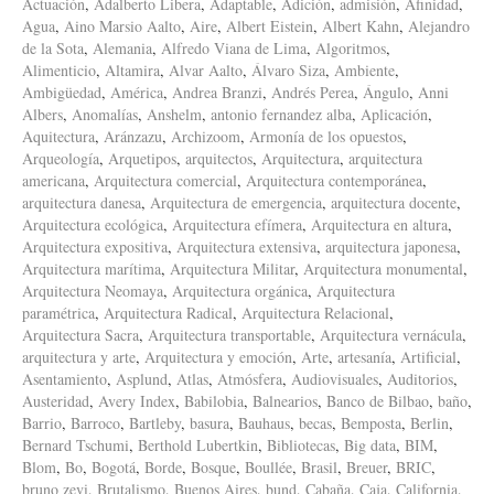
Actuación
,
Adalberto Libera
,
Adaptable
,
Adición
,
admisión
,
Afinidad
,
Agua
,
Aino Marsio Aalto
,
Aire
,
Albert Eistein
,
Albert Kahn
,
Alejandro
de la Sota
,
Alemania
,
Alfredo Viana de Lima
,
Algoritmos
,
Alimenticio
,
Altamira
,
Alvar Aalto
,
Álvaro Siza
,
Ambiente
,
Ambigüedad
,
América
,
Andrea Branzi
,
Andrés Perea
,
Ángulo
,
Anni
Albers
,
Anomalías
,
Anshelm
,
antonio fernandez alba
,
Aplicación
,
Aquitectura
,
Aránzazu
,
Archizoom
,
Armonía de los opuestos
,
Arqueología
,
Arquetipos
,
arquitectos
,
Arquitectura
,
arquitectura
americana
,
Arquitectura comercial
,
Arquitectura contemporánea
,
arquitectura danesa
,
Arquitectura de emergencia
,
arquitectura docente
,
Arquitectura ecológica
,
Arquitectura efímera
,
Arquitectura en altura
,
Arquitectura expositiva
,
Arquitectura extensiva
,
arquitectura japonesa
,
Arquitectura marítima
,
Arquitectura Militar
,
Arquitectura monumental
,
Arquitectura Neomaya
,
Arquitectura orgánica
,
Arquitectura
paramétrica
,
Arquitectura Radical
,
Arquitectura Relacional
,
Arquitectura Sacra
,
Arquitectura transportable
,
Arquitectura vernácula
,
arquitectura y arte
,
Arquitectura y emoción
,
Arte
,
artesanía
,
Artificial
,
Asentamiento
,
Asplund
,
Atlas
,
Atmósfera
,
Audiovisuales
,
Auditorios
,
Austeridad
,
Avery Index
,
Babilobia
,
Balnearios
,
Banco de Bilbao
,
baño
,
Barrio
,
Barroco
,
Bartleby
,
basura
,
Bauhaus
,
becas
,
Bemposta
,
Berlin
,
Bernard Tschumi
,
Berthold Lubertkin
,
Bibliotecas
,
Big data
,
BIM
,
Blom
,
Bo
,
Bogotá
,
Borde
,
Bosque
,
Boullée
,
Brasil
,
Breuer
,
BRIC
,
bruno zevi
,
Brutalismo
,
Buenos Aires
,
bund
,
Cabaña
,
Caja
,
California
,