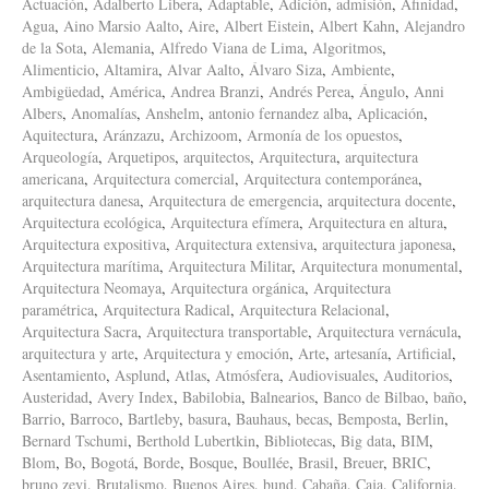
Actuación
,
Adalberto Libera
,
Adaptable
,
Adición
,
admisión
,
Afinidad
,
Agua
,
Aino Marsio Aalto
,
Aire
,
Albert Eistein
,
Albert Kahn
,
Alejandro
de la Sota
,
Alemania
,
Alfredo Viana de Lima
,
Algoritmos
,
Alimenticio
,
Altamira
,
Alvar Aalto
,
Álvaro Siza
,
Ambiente
,
Ambigüedad
,
América
,
Andrea Branzi
,
Andrés Perea
,
Ángulo
,
Anni
Albers
,
Anomalías
,
Anshelm
,
antonio fernandez alba
,
Aplicación
,
Aquitectura
,
Aránzazu
,
Archizoom
,
Armonía de los opuestos
,
Arqueología
,
Arquetipos
,
arquitectos
,
Arquitectura
,
arquitectura
americana
,
Arquitectura comercial
,
Arquitectura contemporánea
,
arquitectura danesa
,
Arquitectura de emergencia
,
arquitectura docente
,
Arquitectura ecológica
,
Arquitectura efímera
,
Arquitectura en altura
,
Arquitectura expositiva
,
Arquitectura extensiva
,
arquitectura japonesa
,
Arquitectura marítima
,
Arquitectura Militar
,
Arquitectura monumental
,
Arquitectura Neomaya
,
Arquitectura orgánica
,
Arquitectura
paramétrica
,
Arquitectura Radical
,
Arquitectura Relacional
,
Arquitectura Sacra
,
Arquitectura transportable
,
Arquitectura vernácula
,
arquitectura y arte
,
Arquitectura y emoción
,
Arte
,
artesanía
,
Artificial
,
Asentamiento
,
Asplund
,
Atlas
,
Atmósfera
,
Audiovisuales
,
Auditorios
,
Austeridad
,
Avery Index
,
Babilobia
,
Balnearios
,
Banco de Bilbao
,
baño
,
Barrio
,
Barroco
,
Bartleby
,
basura
,
Bauhaus
,
becas
,
Bemposta
,
Berlin
,
Bernard Tschumi
,
Berthold Lubertkin
,
Bibliotecas
,
Big data
,
BIM
,
Blom
,
Bo
,
Bogotá
,
Borde
,
Bosque
,
Boullée
,
Brasil
,
Breuer
,
BRIC
,
bruno zevi
,
Brutalismo
,
Buenos Aires
,
bund
,
Cabaña
,
Caja
,
California
,