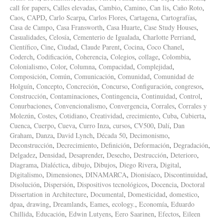
call for papers
,
Calles elevadas
,
Cambio
,
Camino
,
Can lis
,
Caño Roto
,
Caos
,
CAPD
,
Carlo Scarpa
,
Carlos Flores
,
Cartagena
,
Cartografías
,
Casa de Campo
,
Casa Fransworth
,
Casa Huarte
,
Case Study Houses
,
Casualidades
,
Celosía
,
Cementerio de Igualada
,
Charlotte Perriand
,
Científico
,
Cine
,
Ciudad
,
Claude Parent
,
Cocina
,
Coco Chanel
,
Coderch
,
Codificación
,
Coherencia
,
Colegios
,
collage
,
Colombia
,
Colonialismo
,
Color
,
Columna
,
Compacidad
,
Complejidad
,
Composición
,
Común
,
Comunicación
,
Comunidad
,
Comunidad de
Holguín
,
Concepto
,
Concreción
,
Concurso
,
Configuración
,
congresos
,
Construcción
,
Contaminaciones
,
Contingencia
,
Continuidad
,
Control
,
Conurbaciones
,
Convencionalismo
,
Convergencia
,
Corrales
,
Corrales y
Molezún
,
Costes
,
Cotidiano
,
Creatividad
,
crecimiento
,
Cuba
,
Cubierta
,
Cuenca
,
Cuerpo
,
Cueva
,
Curro Inza
,
cursos
,
CV500
,
Dalí
,
Dan
Graham
,
Danza
,
David Lynch
,
Década 50
,
Decimonismo
,
Deconstrucción
,
Decrecimiento
,
Definición
,
Deformación
,
Degradación
,
Delgadez
,
Densidad
,
Desaprender
,
Desecho
,
Destrucción
,
Deterioro
,
Diagrama
,
Dialéctica
,
dibujo
,
Dibujos
,
Diego Rivera
,
Digital
,
Digitalismo
,
Dimensiones
,
DINAMARCA
,
Dionisíaco
,
Discontinuidad
,
Disolución
,
Dispersión
,
Dispositivos tecnológicos
,
Docencia
,
Doctoral
Dissertation in Architecture
,
Documental
,
Domesticidad
,
domestico
,
dpaa
,
drawing
,
Dreamlands
,
Eames
,
ecology.
,
Economía
,
Eduardo
Chillida
,
Educación
,
Edwin Lutyens
,
Eero Saarinen
,
Efectos
,
Eileen