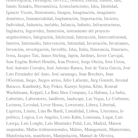
Iannis Xenakis
,
Iberoamérica
,
Iconoclasticismo
,
Idea
,
Identidad
,
Ignacio Vicens
,
Ilusionismo
,
Imagen
,
Imaginación
,
imaginario
doméstico
,
Immaterialidad
,
Implantación
,
Importación
,
Incierto
,
Individual
,
Industria
,
inefable
,
Infancia
,
Infinito
,
Infraestructuras
,
Inglaterra
,
Ingravidez
,
Inmersión
,
instrumento del proyecto
arquitectónico
,
Integración
,
Intelectual
,
Interacción
,
Interconfesional
,
Interior
,
Intermedio
,
Intervención
,
Intimidad
,
Invariación
,
Invariantes
,
Invención
,
investigación
,
Invisible
,
Islas
,
Italia
,
Itinerancia
,
Itinerario
,
Ivrea
,
Jacques Tati
,
James Stirling
,
Japón
,
Jardines
,
Javier Carvajal
,
Jean Eugène Robert-Houdin
,
Jean Prouvé
,
Jorge Oteiza
,
Jorn Utzon
,
José Antonio Corrales
,
José Antonio Ramos
,
José de Yarza García
,
José
Luis Fernández del Amo
,
José saramago
,
Juan Borchers
,
Juan
OGorman
,
Juego
,
Juegos serios
,
Julio Lafuente
,
Jurg Gonzett
,
Juvenal
Baracco
,
Kandinsky
,
Kay Fisker
,
Kazuyo Sejima
,
Klint
,
Konrad
Wachdmann
,
Koppel
,
La Bata Shoe Company
,
La Habana
,
La India
,
Laberinto
,
Laboratorio
,
landform
,
landscape
,
Las Vegas
,
Le Corbusier
,
Lecturas
,
Levedad
,
Lever House
,
Lewerentz
,
Libera
,
Libertad
,
Ligereza
,
Límite
,
Lina Bo Bardi
,
Linealidad
,
Lisboa
,
Literatura
,
lo
político
,
Lógica
,
Los Angeles
,
Louis Kahn
,
Louisiana
,
Lugar
,
Luis
Laorga
,
Luis Longhi
,
Luis Menéndez Pidal
,
Luz
,
Madrid
,
Maison
suspendue
,
Mallas tridimensionales
,
Malmo
,
Management
,
Manierismo
,
Manifestación
,
manifiesto
,
Manipulación
,
Manuel de Oliveira
,