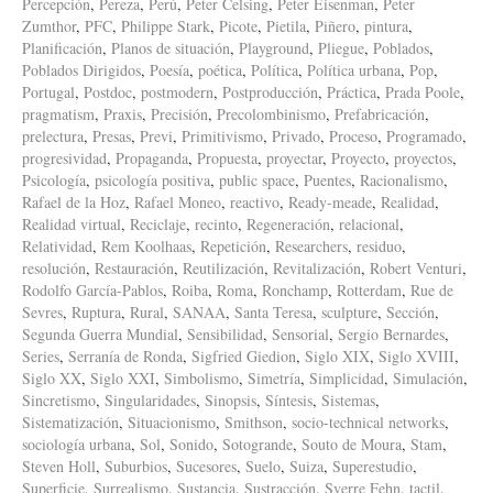
Percepción
,
Pereza
,
Perú
,
Peter Celsing
,
Peter Eisenman
,
Peter
Zumthor
,
PFC
,
Philippe Stark
,
Picote
,
Pietila
,
Piñero
,
pintura
,
Planificación
,
Planos de situación
,
Playground
,
Pliegue
,
Poblados
,
Poblados Dirigidos
,
Poesía
,
poética
,
Política
,
Política urbana
,
Pop
,
Portugal
,
Postdoc
,
postmodern
,
Postproducción
,
Práctica
,
Prada Poole
,
pragmatism
,
Praxis
,
Precisión
,
Precolombinismo
,
Prefabricación
,
prelectura
,
Presas
,
Previ
,
Primitivismo
,
Privado
,
Proceso
,
Programado
,
progresividad
,
Propaganda
,
Propuesta
,
proyectar
,
Proyecto
,
proyectos
,
Psicología
,
psicología positiva
,
public space
,
Puentes
,
Racionalismo
,
Rafael de la Hoz
,
Rafael Moneo
,
reactivo
,
Ready-meade
,
Realidad
,
Realidad virtual
,
Reciclaje
,
recinto
,
Regeneración
,
relacional
,
Relatividad
,
Rem Koolhaas
,
Repetición
,
Researchers
,
residuo
,
resolución
,
Restauración
,
Reutilización
,
Revitalización
,
Robert Venturi
,
Rodolfo García-Pablos
,
Roiba
,
Roma
,
Ronchamp
,
Rotterdam
,
Rue de
Sevres
,
Ruptura
,
Rural
,
SANAA
,
Santa Teresa
,
sculpture
,
Sección
,
Segunda Guerra Mundial
,
Sensibilidad
,
Sensorial
,
Sergio Bernardes
,
Series
,
Serranía de Ronda
,
Sigfried Giedion
,
Siglo XIX
,
Siglo XVIII
,
Siglo XX
,
Siglo XXI
,
Simbolismo
,
Simetría
,
Simplicidad
,
Simulación
,
Sincretismo
,
Singularidades
,
Sinopsis
,
Síntesis
,
Sistemas
,
Sistematización
,
Situacionismo
,
Smithson
,
socio-technical networks
,
sociología urbana
,
Sol
,
Sonido
,
Sotogrande
,
Souto de Moura
,
Stam
,
Steven Holl
,
Suburbios
,
Sucesores
,
Suelo
,
Suiza
,
Superestudio
,
Superficie
,
Surrealismo
,
Sustancia
,
Sustracción
,
Sverre Fehn
,
tactil
,