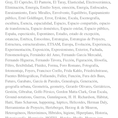
Gray
,
El Capricho
,
El Panteón
,
El Taray
,
Elasticidad
,
Electrocerámica
,
Eliminación
,
Emergía
,
Emilio Soyer
,
emoción
,
Energía
,
Enfoscados
,
Enraizamiento
,
Enric Miralles
,
Envolvente
,
Equilibrio
,
Equipamiento
público
,
Ernö Goldfinger
,
Error
,
Erskine
,
Escala
,
Escenografía
,
escultura
,
Esencia
,
espacialidad
,
Espacio
,
Espacio compartido
,
espacio
de transferencia
,
Espacio doméstico
,
Espacio estelar
,
Espacio público
,
España
,
espectáculo
,
Espontáneo
,
Estadio
,
estado de excepción
,
estancias
,
Estética
,
Estocolmo
,
Estrategias
,
Estrategias de Proyecto
,
Estructura
,
estructuralismo
,
ETSAM
,
Europa
,
Evolución
,
Experiencia
,
Experimentación
,
Exposición
,
Expresionismo
,
Exterior
,
Fachada
,
Fenomenología
,
Fernández del Amo
,
Fernando García Mercadal
,
Fernando Higueras
,
Fernando Távora
,
Ficción
,
Figuración
,
filosofía
,
Filtro
,
flexibilidad
,
Fluidez
,
Forma
,
Foro Romano
,
Fotografía
,
fotomontaje
,
Foyers
,
Francisco Coello
,
Frida Kahlo
,
Friedrichstrasse
,
Fuentes Bibliográficas
,
Fullaondo
,
Fuller
,
Función
,
Fura dels Baus
,
Futuro
,
Garabato
,
García de Paredes
,
Genealogía
,
Generación
,
geografía urbana
,
Geometría
,
geometry
,
Gerardo Olivares
,
Geriátricos
,
Gestión
,
Gibraltar
,
Golfo Pérsico
,
Gordon Matta-Clark
,
Gran Escala
,
Ground-notations
,
Guerras
,
Gunnløgsson
,
H. H. Richardson
,
Hábitat
,
Haití
,
Hans Scharoun
,
happening
,
háptico
,
Helicoides
,
Herman Daly
,
Herramientas de Proyecto
,
Hertzberger
,
Herzog & de Meuron
,
Heterogéneos
,
Heterónimos
,
Híbridos
,
higiene
,
Hiperplano
,
Historia
,
Historiografía
,
Hormigón
,
HOTEL
,
Hoteles
,
Huella
,
Humor
,
iam
,