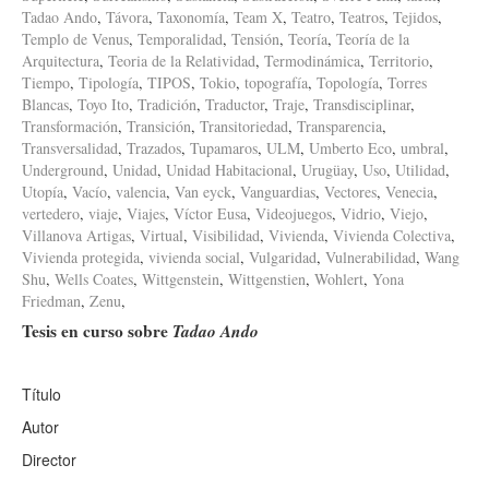
Tadao Ando
,
Távora
,
Taxonomía
,
Team X
,
Teatro
,
Teatros
,
Tejidos
,
Templo de Venus
,
Temporalidad
,
Tensión
,
Teoría
,
Teoría de la
Arquitectura
,
Teoria de la Relatividad
,
Termodinámica
,
Territorio
,
Tiempo
,
Tipología
,
TIPOS
,
Tokio
,
topografía
,
Topología
,
Torres
Blancas
,
Toyo Ito
,
Tradición
,
Traductor
,
Traje
,
Transdisciplinar
,
Transformación
,
Transición
,
Transitoriedad
,
Transparencia
,
Transversalidad
,
Trazados
,
Tupamaros
,
ULM
,
Umberto Eco
,
umbral
,
Underground
,
Unidad
,
Unidad Habitacional
,
Urugüay
,
Uso
,
Utilidad
,
Utopía
,
Vacío
,
valencia
,
Van eyck
,
Vanguardias
,
Vectores
,
Venecia
,
vertedero
,
viaje
,
Viajes
,
Víctor Eusa
,
Videojuegos
,
Vidrio
,
Viejo
,
Villanova Artigas
,
Virtual
,
Visibilidad
,
Vivienda
,
Vivienda Colectiva
,
Vivienda protegida
,
vivienda social
,
Vulgaridad
,
Vulnerabilidad
,
Wang
Shu
,
Wells Coates
,
Wittgenstein
,
Wittgenstien
,
Wohlert
,
Yona
Friedman
,
Zenu
,
Tesis en curso sobre
Tadao Ando
Título
Autor
Director