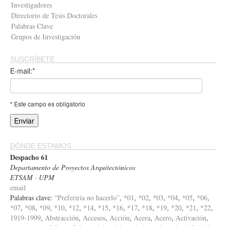
Investigadores
Directorio de Tesis Doctorales
Palabras Clave
Grupos de Investigación
SUSCRÍBETE
E-mail:*
* Este campo es obligatorio
DÓNDE ESTAMOS
Despacho 61
Departamento de Proyectos Arquitectónicos
ETSAM · UPM
email
Palabras clave:
“Preferiría no hacerlo”
,
*01
,
*02
,
*03
,
*04
,
*05
,
*06
,
*07
,
*08
,
*09
,
*10
,
*12
,
*14
,
*15
,
*16
,
*17
,
*18
,
*19
,
*20
,
*21
,
*22
,
1919-1999
,
Abstracción
,
Accesos
,
Acción
,
Acera
,
Acero
,
Activación
,