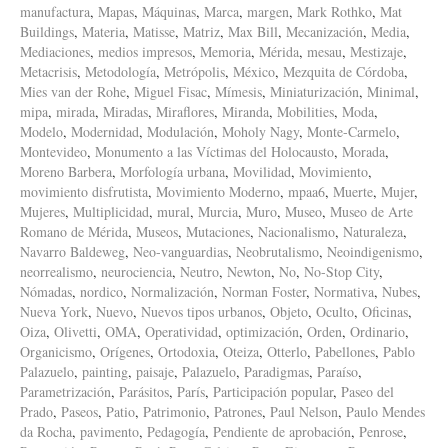
manufactura
,
Mapas
,
Máquinas
,
Marca
,
margen
,
Mark Rothko
,
Mat
Buildings
,
Materia
,
Matisse
,
Matriz
,
Max Bill
,
Mecanización
,
Media
,
Mediaciones
,
medios impresos
,
Memoria
,
Mérida
,
mesau
,
Mestizaje
,
Metacrisis
,
Metodología
,
Metrópolis
,
México
,
Mezquita de Córdoba
,
Mies van der Rohe
,
Miguel Fisac
,
Mímesis
,
Miniaturización
,
Minimal
,
mipa
,
mirada
,
Miradas
,
Miraflores
,
Miranda
,
Mobilities
,
Moda
,
Modelo
,
Modernidad
,
Modulación
,
Moholy Nagy
,
Monte-Carmelo
,
Montevideo
,
Monumento a las Víctimas del Holocausto
,
Morada
,
Moreno Barbera
,
Morfología urbana
,
Movilidad
,
Movimiento
,
movimiento disfrutista
,
Movimiento Moderno
,
mpaa6
,
Muerte
,
Mujer
,
Mujeres
,
Multiplicidad
,
mural
,
Murcia
,
Muro
,
Museo
,
Museo de Arte
Romano de Mérida
,
Museos
,
Mutaciones
,
Nacionalismo
,
Naturaleza
,
Navarro Baldeweg
,
Neo-vanguardias
,
Neobrutalismo
,
Neoindigenismo
,
neorrealismo
,
neurociencia
,
Neutro
,
Newton
,
No
,
No-Stop City
,
Nómadas
,
nordico
,
Normalización
,
Norman Foster
,
Normativa
,
Nubes
,
Nueva York
,
Nuevo
,
Nuevos tipos urbanos
,
Objeto
,
Oculto
,
Oficinas
,
Oiza
,
Olivetti
,
OMA
,
Operatividad
,
optimización
,
Orden
,
Ordinario
,
Organicismo
,
Orígenes
,
Ortodoxia
,
Oteiza
,
Otterlo
,
Pabellones
,
Pablo
Palazuelo
,
painting
,
paisaje
,
Palazuelo
,
Paradigmas
,
Paraíso
,
Parametrización
,
Parásitos
,
París
,
Participación popular
,
Paseo del
Prado
,
Paseos
,
Patio
,
Patrimonio
,
Patrones
,
Paul Nelson
,
Paulo Mendes
da Rocha
,
pavimento
,
Pedagogía
,
Pendiente de aprobación
,
Penrose
,