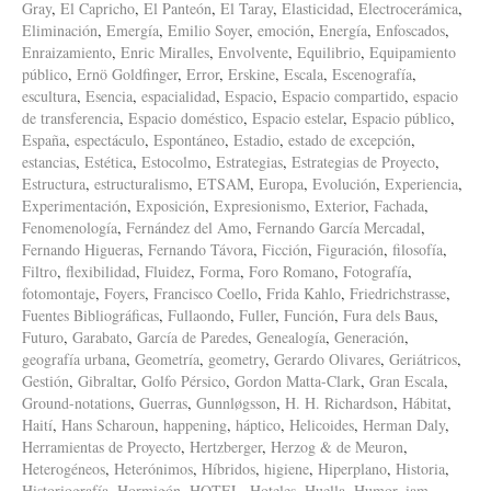
Gray
,
El Capricho
,
El Panteón
,
El Taray
,
Elasticidad
,
Electrocerámica
,
Eliminación
,
Emergía
,
Emilio Soyer
,
emoción
,
Energía
,
Enfoscados
,
Enraizamiento
,
Enric Miralles
,
Envolvente
,
Equilibrio
,
Equipamiento
público
,
Ernö Goldfinger
,
Error
,
Erskine
,
Escala
,
Escenografía
,
escultura
,
Esencia
,
espacialidad
,
Espacio
,
Espacio compartido
,
espacio
de transferencia
,
Espacio doméstico
,
Espacio estelar
,
Espacio público
,
España
,
espectáculo
,
Espontáneo
,
Estadio
,
estado de excepción
,
estancias
,
Estética
,
Estocolmo
,
Estrategias
,
Estrategias de Proyecto
,
Estructura
,
estructuralismo
,
ETSAM
,
Europa
,
Evolución
,
Experiencia
,
Experimentación
,
Exposición
,
Expresionismo
,
Exterior
,
Fachada
,
Fenomenología
,
Fernández del Amo
,
Fernando García Mercadal
,
Fernando Higueras
,
Fernando Távora
,
Ficción
,
Figuración
,
filosofía
,
Filtro
,
flexibilidad
,
Fluidez
,
Forma
,
Foro Romano
,
Fotografía
,
fotomontaje
,
Foyers
,
Francisco Coello
,
Frida Kahlo
,
Friedrichstrasse
,
Fuentes Bibliográficas
,
Fullaondo
,
Fuller
,
Función
,
Fura dels Baus
,
Futuro
,
Garabato
,
García de Paredes
,
Genealogía
,
Generación
,
geografía urbana
,
Geometría
,
geometry
,
Gerardo Olivares
,
Geriátricos
,
Gestión
,
Gibraltar
,
Golfo Pérsico
,
Gordon Matta-Clark
,
Gran Escala
,
Ground-notations
,
Guerras
,
Gunnløgsson
,
H. H. Richardson
,
Hábitat
,
Haití
,
Hans Scharoun
,
happening
,
háptico
,
Helicoides
,
Herman Daly
,
Herramientas de Proyecto
,
Hertzberger
,
Herzog & de Meuron
,
Heterogéneos
,
Heterónimos
,
Híbridos
,
higiene
,
Hiperplano
,
Historia
,
Historiografía
,
Hormigón
,
HOTEL
,
Hoteles
,
Huella
,
Humor
,
iam
,