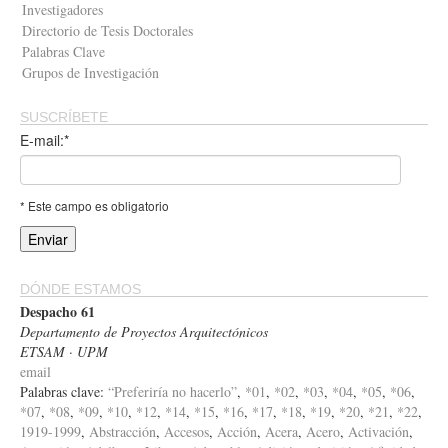
Investigadores
Directorio de Tesis Doctorales
Palabras Clave
Grupos de Investigación
SUSCRÍBETE
E-mail:*
* Este campo es obligatorio
DÓNDE ESTAMOS
Despacho 61
Departamento de Proyectos Arquitectónicos
ETSAM · UPM
email
Palabras clave:
“Preferiría no hacerlo”
,
*01
,
*02
,
*03
,
*04
,
*05
,
*06
,
*07
,
*08
,
*09
,
*10
,
*12
,
*14
,
*15
,
*16
,
*17
,
*18
,
*19
,
*20
,
*21
,
*22
,
1919-1999
,
Abstracción
,
Accesos
,
Acción
,
Acera
,
Acero
,
Activación
,