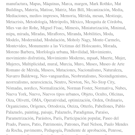
manufactura
,
Mapas
,
Máquinas
,
Marca
,
margen
,
Mark Rothko
,
Mat
Buildings
,
Materia
,
Matisse
,
Matriz
,
Max Bill
,
Mecanización
,
Media
,
Mediaciones
,
medios impresos
,
Memoria
,
Mérida
,
mesau
,
Mestizaje
,
Metacrisis
,
Metodología
,
Metrópolis
,
México
,
Mezquita de Córdoba
,
Mies van der Rohe
,
Miguel Fisac
,
Mímesis
,
Miniaturización
,
Minimal
,
mipa
,
mirada
,
Miradas
,
Miraflores
,
Miranda
,
Mobilities
,
Moda
,
Modelo
,
Modernidad
,
Modulación
,
Moholy Nagy
,
Monte-Carmelo
,
Montevideo
,
Monumento a las Víctimas del Holocausto
,
Morada
,
Moreno Barbera
,
Morfología urbana
,
Movilidad
,
Movimiento
,
movimiento disfrutista
,
Movimiento Moderno
,
mpaa6
,
Muerte
,
Mujer
,
Mujeres
,
Multiplicidad
,
mural
,
Murcia
,
Muro
,
Museo
,
Museo de Arte
Romano de Mérida
,
Museos
,
Mutaciones
,
Nacionalismo
,
Naturaleza
,
Navarro Baldeweg
,
Neo-vanguardias
,
Neobrutalismo
,
Neoindigenismo
,
neorrealismo
,
neurociencia
,
Neutro
,
Newton
,
No
,
No-Stop City
,
Nómadas
,
nordico
,
Normalización
,
Norman Foster
,
Normativa
,
Nubes
,
Nueva York
,
Nuevo
,
Nuevos tipos urbanos
,
Objeto
,
Oculto
,
Oficinas
,
Oiza
,
Olivetti
,
OMA
,
Operatividad
,
optimización
,
Orden
,
Ordinario
,
Organicismo
,
Orígenes
,
Ortodoxia
,
Oteiza
,
Otterlo
,
Pabellones
,
Pablo
Palazuelo
,
painting
,
paisaje
,
Palazuelo
,
Paradigmas
,
Paraíso
,
Parametrización
,
Parásitos
,
París
,
Participación popular
,
Paseo del
Prado
,
Paseos
,
Patio
,
Patrimonio
,
Patrones
,
Paul Nelson
,
Paulo Mendes
da Rocha
,
pavimento
,
Pedagogía
,
Pendiente de aprobación
,
Penrose
,