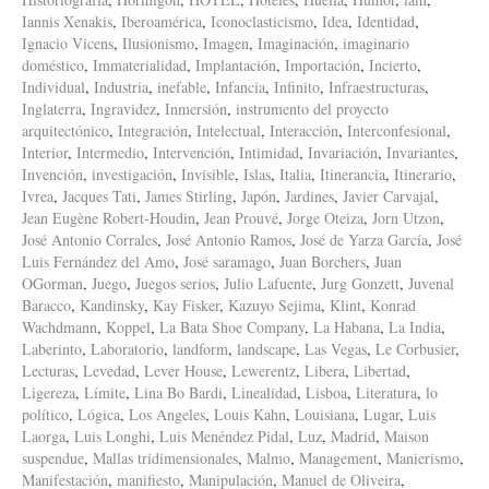
Iannis Xenakis
,
Iberoamérica
,
Iconoclasticismo
,
Idea
,
Identidad
,
Ignacio Vicens
,
Ilusionismo
,
Imagen
,
Imaginación
,
imaginario
doméstico
,
Immaterialidad
,
Implantación
,
Importación
,
Incierto
,
Individual
,
Industria
,
inefable
,
Infancia
,
Infinito
,
Infraestructuras
,
Inglaterra
,
Ingravidez
,
Inmersión
,
instrumento del proyecto
arquitectónico
,
Integración
,
Intelectual
,
Interacción
,
Interconfesional
,
Interior
,
Intermedio
,
Intervención
,
Intimidad
,
Invariación
,
Invariantes
,
Invención
,
investigación
,
Invisible
,
Islas
,
Italia
,
Itinerancia
,
Itinerario
,
Ivrea
,
Jacques Tati
,
James Stirling
,
Japón
,
Jardines
,
Javier Carvajal
,
Jean Eugène Robert-Houdin
,
Jean Prouvé
,
Jorge Oteiza
,
Jorn Utzon
,
José Antonio Corrales
,
José Antonio Ramos
,
José de Yarza García
,
José
Luis Fernández del Amo
,
José saramago
,
Juan Borchers
,
Juan
OGorman
,
Juego
,
Juegos serios
,
Julio Lafuente
,
Jurg Gonzett
,
Juvenal
Baracco
,
Kandinsky
,
Kay Fisker
,
Kazuyo Sejima
,
Klint
,
Konrad
Wachdmann
,
Koppel
,
La Bata Shoe Company
,
La Habana
,
La India
,
Laberinto
,
Laboratorio
,
landform
,
landscape
,
Las Vegas
,
Le Corbusier
,
Lecturas
,
Levedad
,
Lever House
,
Lewerentz
,
Libera
,
Libertad
,
Ligereza
,
Límite
,
Lina Bo Bardi
,
Linealidad
,
Lisboa
,
Literatura
,
lo
político
,
Lógica
,
Los Angeles
,
Louis Kahn
,
Louisiana
,
Lugar
,
Luis
Laorga
,
Luis Longhi
,
Luis Menéndez Pidal
,
Luz
,
Madrid
,
Maison
suspendue
,
Mallas tridimensionales
,
Malmo
,
Management
,
Manierismo
,
Manifestación
,
manifiesto
,
Manipulación
,
Manuel de Oliveira
,