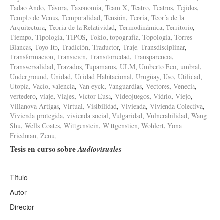
Tadao Ando
,
Távora
,
Taxonomía
,
Team X
,
Teatro
,
Teatros
,
Tejidos
,
Templo de Venus
,
Temporalidad
,
Tensión
,
Teoría
,
Teoría de la
Arquitectura
,
Teoria de la Relatividad
,
Termodinámica
,
Territorio
,
Tiempo
,
Tipología
,
TIPOS
,
Tokio
,
topografía
,
Topología
,
Torres
Blancas
,
Toyo Ito
,
Tradición
,
Traductor
,
Traje
,
Transdisciplinar
,
Transformación
,
Transición
,
Transitoriedad
,
Transparencia
,
Transversalidad
,
Trazados
,
Tupamaros
,
ULM
,
Umberto Eco
,
umbral
,
Underground
,
Unidad
,
Unidad Habitacional
,
Urugüay
,
Uso
,
Utilidad
,
Utopía
,
Vacío
,
valencia
,
Van eyck
,
Vanguardias
,
Vectores
,
Venecia
,
vertedero
,
viaje
,
Viajes
,
Víctor Eusa
,
Videojuegos
,
Vidrio
,
Viejo
,
Villanova Artigas
,
Virtual
,
Visibilidad
,
Vivienda
,
Vivienda Colectiva
,
Vivienda protegida
,
vivienda social
,
Vulgaridad
,
Vulnerabilidad
,
Wang
Shu
,
Wells Coates
,
Wittgenstein
,
Wittgenstien
,
Wohlert
,
Yona
Friedman
,
Zenu
,
Tesis en curso sobre
Audiovisuales
Título
Autor
Director