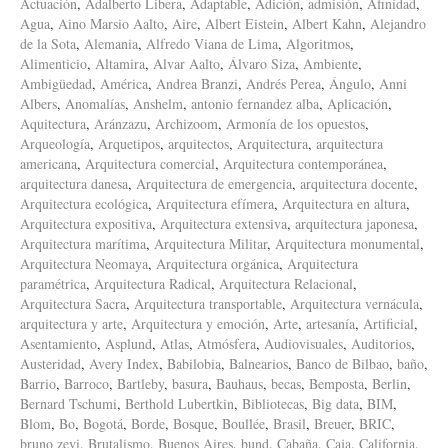
Actuación
,
Adalberto Libera
,
Adaptable
,
Adición
,
admisión
,
Afinidad
,
Agua
,
Aino Marsio Aalto
,
Aire
,
Albert Eistein
,
Albert Kahn
,
Alejandro
de la Sota
,
Alemania
,
Alfredo Viana de Lima
,
Algoritmos
,
Alimenticio
,
Altamira
,
Alvar Aalto
,
Álvaro Siza
,
Ambiente
,
Ambigüedad
,
América
,
Andrea Branzi
,
Andrés Perea
,
Ángulo
,
Anni
Albers
,
Anomalías
,
Anshelm
,
antonio fernandez alba
,
Aplicación
,
Aquitectura
,
Aránzazu
,
Archizoom
,
Armonía de los opuestos
,
Arqueología
,
Arquetipos
,
arquitectos
,
Arquitectura
,
arquitectura
americana
,
Arquitectura comercial
,
Arquitectura contemporánea
,
arquitectura danesa
,
Arquitectura de emergencia
,
arquitectura docente
,
Arquitectura ecológica
,
Arquitectura efímera
,
Arquitectura en altura
,
Arquitectura expositiva
,
Arquitectura extensiva
,
arquitectura japonesa
,
Arquitectura marítima
,
Arquitectura Militar
,
Arquitectura monumental
,
Arquitectura Neomaya
,
Arquitectura orgánica
,
Arquitectura
paramétrica
,
Arquitectura Radical
,
Arquitectura Relacional
,
Arquitectura Sacra
,
Arquitectura transportable
,
Arquitectura vernácula
,
arquitectura y arte
,
Arquitectura y emoción
,
Arte
,
artesanía
,
Artificial
,
Asentamiento
,
Asplund
,
Atlas
,
Atmósfera
,
Audiovisuales
,
Auditorios
,
Austeridad
,
Avery Index
,
Babilobia
,
Balnearios
,
Banco de Bilbao
,
baño
,
Barrio
,
Barroco
,
Bartleby
,
basura
,
Bauhaus
,
becas
,
Bemposta
,
Berlin
,
Bernard Tschumi
,
Berthold Lubertkin
,
Bibliotecas
,
Big data
,
BIM
,
Blom
,
Bo
,
Bogotá
,
Borde
,
Bosque
,
Boullée
,
Brasil
,
Breuer
,
BRIC
,
bruno zevi
,
Brutalismo
,
Buenos Aires
,
bund
,
Cabaña
,
Caja
,
California
,