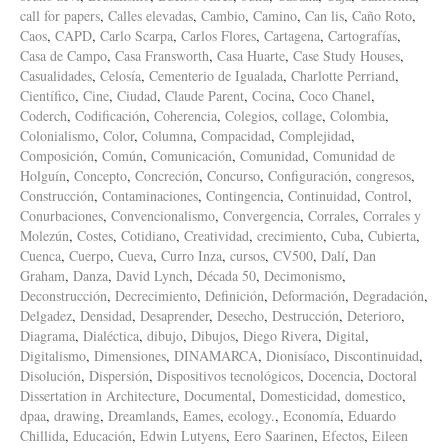
call for papers
,
Calles elevadas
,
Cambio
,
Camino
,
Can lis
,
Caño Roto
,
Caos
,
CAPD
,
Carlo Scarpa
,
Carlos Flores
,
Cartagena
,
Cartografías
,
Casa de Campo
,
Casa Fransworth
,
Casa Huarte
,
Case Study Houses
,
Casualidades
,
Celosía
,
Cementerio de Igualada
,
Charlotte Perriand
,
Científico
,
Cine
,
Ciudad
,
Claude Parent
,
Cocina
,
Coco Chanel
,
Coderch
,
Codificación
,
Coherencia
,
Colegios
,
collage
,
Colombia
,
Colonialismo
,
Color
,
Columna
,
Compacidad
,
Complejidad
,
Composición
,
Común
,
Comunicación
,
Comunidad
,
Comunidad de
Holguín
,
Concepto
,
Concreción
,
Concurso
,
Configuración
,
congresos
,
Construcción
,
Contaminaciones
,
Contingencia
,
Continuidad
,
Control
,
Conurbaciones
,
Convencionalismo
,
Convergencia
,
Corrales
,
Corrales y
Molezún
,
Costes
,
Cotidiano
,
Creatividad
,
crecimiento
,
Cuba
,
Cubierta
,
Cuenca
,
Cuerpo
,
Cueva
,
Curro Inza
,
cursos
,
CV500
,
Dalí
,
Dan
Graham
,
Danza
,
David Lynch
,
Década 50
,
Decimonismo
,
Deconstrucción
,
Decrecimiento
,
Definición
,
Deformación
,
Degradación
,
Delgadez
,
Densidad
,
Desaprender
,
Desecho
,
Destrucción
,
Deterioro
,
Diagrama
,
Dialéctica
,
dibujo
,
Dibujos
,
Diego Rivera
,
Digital
,
Digitalismo
,
Dimensiones
,
DINAMARCA
,
Dionisíaco
,
Discontinuidad
,
Disolución
,
Dispersión
,
Dispositivos tecnológicos
,
Docencia
,
Doctoral
Dissertation in Architecture
,
Documental
,
Domesticidad
,
domestico
,
dpaa
,
drawing
,
Dreamlands
,
Eames
,
ecology.
,
Economía
,
Eduardo
Chillida
,
Educación
,
Edwin Lutyens
,
Eero Saarinen
,
Efectos
,
Eileen