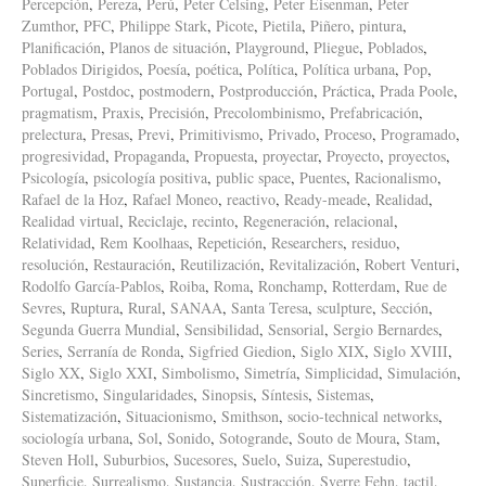
Percepción
,
Pereza
,
Perú
,
Peter Celsing
,
Peter Eisenman
,
Peter
Zumthor
,
PFC
,
Philippe Stark
,
Picote
,
Pietila
,
Piñero
,
pintura
,
Planificación
,
Planos de situación
,
Playground
,
Pliegue
,
Poblados
,
Poblados Dirigidos
,
Poesía
,
poética
,
Política
,
Política urbana
,
Pop
,
Portugal
,
Postdoc
,
postmodern
,
Postproducción
,
Práctica
,
Prada Poole
,
pragmatism
,
Praxis
,
Precisión
,
Precolombinismo
,
Prefabricación
,
prelectura
,
Presas
,
Previ
,
Primitivismo
,
Privado
,
Proceso
,
Programado
,
progresividad
,
Propaganda
,
Propuesta
,
proyectar
,
Proyecto
,
proyectos
,
Psicología
,
psicología positiva
,
public space
,
Puentes
,
Racionalismo
,
Rafael de la Hoz
,
Rafael Moneo
,
reactivo
,
Ready-meade
,
Realidad
,
Realidad virtual
,
Reciclaje
,
recinto
,
Regeneración
,
relacional
,
Relatividad
,
Rem Koolhaas
,
Repetición
,
Researchers
,
residuo
,
resolución
,
Restauración
,
Reutilización
,
Revitalización
,
Robert Venturi
,
Rodolfo García-Pablos
,
Roiba
,
Roma
,
Ronchamp
,
Rotterdam
,
Rue de
Sevres
,
Ruptura
,
Rural
,
SANAA
,
Santa Teresa
,
sculpture
,
Sección
,
Segunda Guerra Mundial
,
Sensibilidad
,
Sensorial
,
Sergio Bernardes
,
Series
,
Serranía de Ronda
,
Sigfried Giedion
,
Siglo XIX
,
Siglo XVIII
,
Siglo XX
,
Siglo XXI
,
Simbolismo
,
Simetría
,
Simplicidad
,
Simulación
,
Sincretismo
,
Singularidades
,
Sinopsis
,
Síntesis
,
Sistemas
,
Sistematización
,
Situacionismo
,
Smithson
,
socio-technical networks
,
sociología urbana
,
Sol
,
Sonido
,
Sotogrande
,
Souto de Moura
,
Stam
,
Steven Holl
,
Suburbios
,
Sucesores
,
Suelo
,
Suiza
,
Superestudio
,
Superficie
,
Surrealismo
,
Sustancia
,
Sustracción
,
Sverre Fehn
,
tactil
,