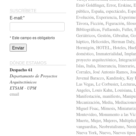
Ernö Goldfinger
,
Error
,
Erskine
,
E
SUSCRÍBETE
público
,
España
,
espectáculo
,
Espo
Evolución
,
Experiencia
,
Experime
E-mail:*
Távora
,
Ficción
,
Figuración
,
filoso
Bibliográficas
,
Fullaondo
,
Fuller
,
Geriátricos
,
Gestión
,
Gibraltar
,
Gol
* Este campo es obligatorio
háptico
,
Helicoides
,
Herman Daly
Hormigón
,
HOTEL
,
Hoteles
,
Huel
doméstico
,
Immaterialidad
,
Implan
proyecto arquitectónico
,
Integraci
DÓNDE ESTAMOS
Islas
,
Italia
,
Itinerancia
,
Itinerario
Despacho 61
Corrales
,
José Antonio Ramos
,
Jos
Departamento de Proyectos
Juvenal Baracco
,
Kandinsky
,
Kay F
Arquitectónicos
Las Vegas
,
Le Corbusier
,
Lecturas
ETSAM · UPM
Angeles
,
Louis Kahn
,
Louisiana
,
L
email
Manifestación
,
manifiesto
,
Manipu
Mecanización
,
Media
,
Mediacione
Miguel Fisac
,
Mímesis
,
Miniaturiz
Montevideo
,
Monumento a las Víc
Muerte
,
Mujer
,
Mujeres
,
Multiplic
vanguardias
,
Neobrutalismo
,
Neoi
Nueva York
,
Nuevo
,
Nuevos tipos