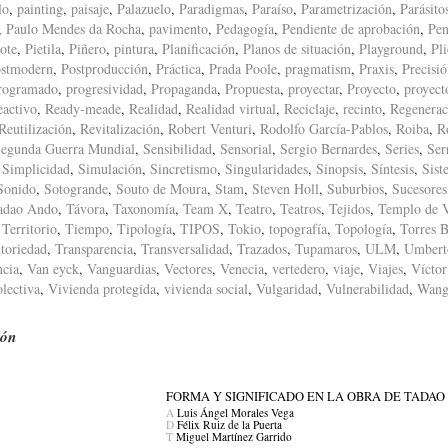
lo
,
painting
,
paisaje
,
Palazuelo
,
Paradigmas
,
Paraíso
,
Parametrización
,
Parásito
,
Paulo Mendes da Rocha
,
pavimento
,
Pedagogía
,
Pendiente de aprobación
,
Pen
ote
,
Pietila
,
Piñero
,
pintura
,
Planificación
,
Planos de situación
,
Playground
,
Pl
stmodern
,
Postproducción
,
Práctica
,
Prada Poole
,
pragmatism
,
Praxis
,
Precisi
rogramado
,
progresividad
,
Propaganda
,
Propuesta
,
proyectar
,
Proyecto
,
proyect
eactivo
,
Ready-meade
,
Realidad
,
Realidad virtual
,
Reciclaje
,
recinto
,
Regenerac
Reutilización
,
Revitalización
,
Robert Venturi
,
Rodolfo García-Pablos
,
Roiba
,
R
egunda Guerra Mundial
,
Sensibilidad
,
Sensorial
,
Sergio Bernardes
,
Series
,
Ser
,
Simplicidad
,
Simulación
,
Sincretismo
,
Singularidades
,
Sinopsis
,
Síntesis
,
Sist
Sonido
,
Sotogrande
,
Souto de Moura
,
Stam
,
Steven Holl
,
Suburbios
,
Sucesores
adao Ando
,
Távora
,
Taxonomía
,
Team X
,
Teatro
,
Teatros
,
Tejidos
,
Templo de 
,
Territorio
,
Tiempo
,
Tipología
,
TIPOS
,
Tokio
,
topografía
,
Topología
,
Torres B
itoriedad
,
Transparencia
,
Transversalidad
,
Trazados
,
Tupamaros
,
ULM
,
Umbert
ncia
,
Van eyck
,
Vanguardias
,
Vectores
,
Venecia
,
vertedero
,
viaje
,
Viajes
,
Víctor
lectiva
,
Vivienda protegida
,
vivienda social
,
Vulgaridad
,
Vulnerabilidad
,
Wang
ión
FORMA Y SIGNIFICADO EN LA OBRA DE TADA
A
Luis Ángel Morales Vega
D
Félix Ruiz de la Puerta
T
Miguel Martínez Garrido