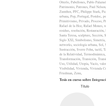
Otterlo
,
Pabellones
,
Pablo Palazue
Patrimonio
,
Patrones
,
Paul Nelson
Zumthor
,
PFC
,
Philippe Stark
,
Pic
urbana
,
Pop
,
Portugal
,
Postdoc
,
po
Primitivismo
,
Privado
,
Proceso
,
P
Rafael de la Hoz
,
Rafael Moneo
,
r
residuo
,
resolución
,
Restauración
,
Santa Teresa
,
sculpture
,
Sección
,
S
Siglo XXI
,
Simbolismo
,
Simetría
networks
,
sociología urbana
,
Sol
,
Sustracción
,
Sverre Fehn
,
tactil
,
T
de la Relatividad
,
Termodinámica
Transformación
,
Transición
,
Trans
Uso
,
Utilidad
,
Utopía
,
Vacío
,
vale
Visibilidad
,
Vivienda
,
Vivienda Co
Friedman
,
Zenu
,
Tesis en curso sobre
Integrac
Título