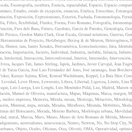
scala
,
Escenografía
,
escultura
,
Esencia
,
espacialidad
,
Espacio
,
Espacio compart
ntáneo
,
Estadio
,
estado de excepción
,
estancias
,
Estética
,
Estocolmo
,
Estrategi
ntación
,
Exposición
,
Expresionismo
,
Exterior
,
Fachada
,
Fenomenología
,
Ferná
fía
,
Filtro
,
flexibilidad
,
Fluidez
,
Forma
,
Foro Romano
,
Fotografía
,
fotomontaj
Función
,
Fura dels Baus
,
Futuro
,
Garabato
,
García de Paredes
,
Genealogía
,
Gen
fo Pérsico
,
Gordon Matta-Clark
,
Gran Escala
,
Ground-notations
,
Guerras
,
Gun
,
Herramientas de Proyecto
,
Hertzberger
,
Herzog & de Meuron
,
Heterogéneos
,
la
,
Humor
,
iam
,
Iannis Xenakis
,
Iberoamérica
,
Iconoclasticismo
,
Idea
,
Identid
tación
,
Importación
,
Incierto
,
Individual
,
Industria
,
inefable
,
Infancia
,
Infinito
ón
,
Intelectual
,
Interacción
,
Interconfesional
,
Interior
,
Intermedio
,
Intervención
,
Ivrea
,
Jacques Tati
,
James Stirling
,
Japón
,
Jardines
,
Javier Carvajal
,
Jean Eugè
é de Yarza García
,
José Luis Fernández del Amo
,
José saramago
,
Juan Borchers
isker
,
Kazuyo Sejima
,
Klint
,
Konrad Wachdmann
,
Koppel
,
La Bata Shoe Com
,
Levedad
,
Lever House
,
Lewerentz
,
Libera
,
Libertad
,
Ligereza
,
Límite
,
Lina 
ugar
,
Luis Laorga
,
Luis Longhi
,
Luis Menéndez Pidal
,
Luz
,
Madrid
,
Maison s
lación
,
Manuel de Oliveira
,
manufactura
,
Mapas
,
Máquinas
,
Marca
,
margen
,
M
s
,
medios impresos
,
Memoria
,
Mérida
,
mesau
,
Mestizaje
,
Metacrisis
,
Metodolog
ación
,
Minimal
,
mipa
,
mirada
,
Miradas
,
Miraflores
,
Miranda
,
Mobilities
,
Moda
timas del Holocausto
,
Morada
,
Moreno Barbera
,
Morfología urbana
,
Movilidad
idad
,
mural
,
Murcia
,
Muro
,
Museo
,
Museo de Arte Romano de Mérida
,
Museos
ndigenismo
,
neorrealismo
,
neurociencia
,
Neutro
,
Newton
,
No
,
No-Stop City
,
N
 urbanos
,
Objeto
,
Oculto
,
Oficinas
,
Oiza
,
Olivetti
,
OMA
,
Operatividad
,
optimiz