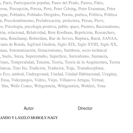
s
,
París
,
Participación popular
,
Paseo del Prado
,
Paseos
,
Patio
,
rose
,
Percepción
,
Pereza
,
Perú
,
Peter Celsing
,
Peter Eisenman
,
Peter
iegue
,
Poblados
,
Poblados Dirigidos
,
Poesía
,
poética
,
Política
,
Política
ón
,
Precolombinismo
,
Prefabricación
,
prelectura
,
Presas
,
Previ
,
os
,
Psicología
,
psicología positiva
,
public space
,
Puentes
,
Racionalismo
,
ión
,
relacional
,
Relatividad
,
Rem Koolhaas
,
Repetición
,
Researchers
,
oma
,
Ronchamp
,
Rotterdam
,
Rue de Sevres
,
Ruptura
,
Rural
,
SANAA
,
ranía de Ronda
,
Sigfried Giedion
,
Siglo XIX
,
Siglo XVIII
,
Siglo XX
,
emas
,
Sistematización
,
Situacionismo
,
Smithson
,
socio-technical
,
Suelo
,
Suiza
,
Superestudio
,
Superficie
,
Surrealismo
,
Sustancia
,
Venus
,
Temporalidad
,
Tensión
,
Teoría
,
Teoría de la Arquitectura
,
Teoria
lancas
,
Toyo Ito
,
Tradición
,
Traductor
,
Traje
,
Transdisciplinar
,
o Eco
,
umbral
,
Underground
,
Unidad
,
Unidad Habitacional
,
Urugüay
,
 Eusa
,
Videojuegos
,
Vidrio
,
Viejo
,
Villanova Artigas
,
Virtual
,
 Shu
,
Wells Coates
,
Wittgenstein
,
Wittgenstien
,
Wohlert
,
Yona
Autor
Director
O ANDO Y LÁSZLÓ MOHOLY-NAGY