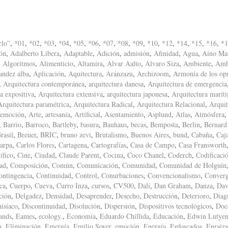
rlo”
,
*01
,
*02
,
*03
,
*04
,
*05
,
*06
,
*07
,
*08
,
*09
,
*10
,
*12
,
*14
,
*15
,
*16
,
*1
ón
,
Adalberto Libera
,
Adaptable
,
Adición
,
admisión
,
Afinidad
,
Agua
,
Aino Mar
,
Algoritmos
,
Alimenticio
,
Altamira
,
Alvar Aalto
,
Álvaro Siza
,
Ambiente
,
Amb
andez alba
,
Aplicación
,
Aquitectura
,
Aránzazu
,
Archizoom
,
Armonía de los op
,
Arquitectura contemporánea
,
arquitectura danesa
,
Arquitectura de emergencia
a expositiva
,
Arquitectura extensiva
,
arquitectura japonesa
,
Arquitectura marít
Arquitectura paramétrica
,
Arquitectura Radical
,
Arquitectura Relacional
,
Arquit
 emoción
,
Arte
,
artesanía
,
Artificial
,
Asentamiento
,
Asplund
,
Atlas
,
Atmósfera
,
Barrio
,
Barroco
,
Bartleby
,
basura
,
Bauhaus
,
becas
,
Bemposta
,
Berlin
,
Bernard
rasil
,
Breuer
,
BRIC
,
bruno zevi
,
Brutalismo
,
Buenos Aires
,
bund
,
Cabaña
,
Caj
arpa
,
Carlos Flores
,
Cartagena
,
Cartografías
,
Casa de Campo
,
Casa Fransworth
ífico
,
Cine
,
Ciudad
,
Claude Parent
,
Cocina
,
Coco Chanel
,
Coderch
,
Codificaci
ad
,
Composición
,
Común
,
Comunicación
,
Comunidad
,
Comunidad de Holguín
ontingencia
,
Continuidad
,
Control
,
Conurbaciones
,
Convencionalismo
,
Converg
ca
,
Cuerpo
,
Cueva
,
Curro Inza
,
cursos
,
CV500
,
Dalí
,
Dan Graham
,
Danza
,
Dav
ción
,
Delgadez
,
Densidad
,
Desaprender
,
Desecho
,
Destrucción
,
Deterioro
,
Diag
isíaco
,
Discontinuidad
,
Disolución
,
Dispersión
,
Dispositivos tecnológicos
,
Doc
ands
,
Eames
,
ecology.
,
Economía
,
Eduardo Chillida
,
Educación
,
Edwin Lutyen
a
,
Eliminación
,
Emergía
,
Emilio Soyer
,
emoción
,
Energía
,
Enfoscados
,
Enraiz