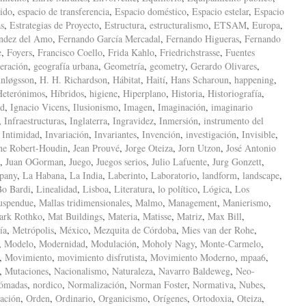
ido
,
espacio de transferencia
,
Espacio doméstico
,
Espacio estelar
,
Espacio
as
,
Estrategias de Proyecto
,
Estructura
,
estructuralismo
,
ETSAM
,
Europa
,
ndez del Amo
,
Fernando García Mercadal
,
Fernando Higueras
,
Fernando
e
,
Foyers
,
Francisco Coello
,
Frida Kahlo
,
Friedrichstrasse
,
Fuentes
eración
,
geografía urbana
,
Geometría
,
geometry
,
Gerardo Olivares
,
nløgsson
,
H. H. Richardson
,
Hábitat
,
Haití
,
Hans Scharoun
,
happening
,
Heterónimos
,
Híbridos
,
higiene
,
Hiperplano
,
Historia
,
Historiografía
,
ad
,
Ignacio Vicens
,
Ilusionismo
,
Imagen
,
Imaginación
,
imaginario
,
Infraestructuras
,
Inglaterra
,
Ingravidez
,
Inmersión
,
instrumento del
,
Intimidad
,
Invariación
,
Invariantes
,
Invención
,
investigación
,
Invisible
,
ne Robert-Houdin
,
Jean Prouvé
,
Jorge Oteiza
,
Jorn Utzon
,
José Antonio
,
Juan OGorman
,
Juego
,
Juegos serios
,
Julio Lafuente
,
Jurg Gonzett
,
pany
,
La Habana
,
La India
,
Laberinto
,
Laboratorio
,
landform
,
landscape
,
Bo Bardi
,
Linealidad
,
Lisboa
,
Literatura
,
lo político
,
Lógica
,
Los
uspendue
,
Mallas tridimensionales
,
Malmo
,
Management
,
Manierismo
,
ark Rothko
,
Mat Buildings
,
Materia
,
Matisse
,
Matriz
,
Max Bill
,
ía
,
Metrópolis
,
México
,
Mezquita de Córdoba
,
Mies van der Rohe
,
,
Modelo
,
Modernidad
,
Modulación
,
Moholy Nagy
,
Monte-Carmelo
,
,
Movimiento
,
movimiento disfrutista
,
Movimiento Moderno
,
mpaa6
,
,
Mutaciones
,
Nacionalismo
,
Naturaleza
,
Navarro Baldeweg
,
Neo-
ómadas
,
nordico
,
Normalización
,
Norman Foster
,
Normativa
,
Nubes
,
ación
,
Orden
,
Ordinario
,
Organicismo
,
Orígenes
,
Ortodoxia
,
Oteiza
,