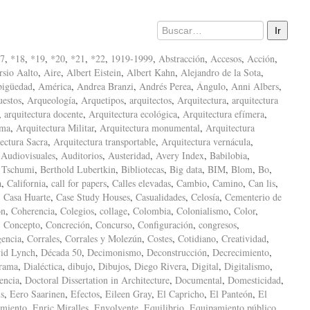
7
,
*18
,
*19
,
*20
,
*21
,
*22
,
1919-1999
,
Abstracción
,
Accesos
,
Acción
,
sio Aalto
,
Aire
,
Albert Eistein
,
Albert Kahn
,
Alejandro de la Sota
,
igüedad
,
América
,
Andrea Branzi
,
Andrés Perea
,
Ángulo
,
Anni Albers
,
uestos
,
Arqueología
,
Arquetipos
,
arquitectos
,
Arquitectura
,
arquitectura
,
arquitectura docente
,
Arquitectura ecológica
,
Arquitectura efímera
,
ima
,
Arquitectura Militar
,
Arquitectura monumental
,
Arquitectura
ectura Sacra
,
Arquitectura transportable
,
Arquitectura vernácula
,
,
Audiovisuales
,
Auditorios
,
Austeridad
,
Avery Index
,
Babilobia
,
 Tschumi
,
Berthold Lubertkin
,
Bibliotecas
,
Big data
,
BIM
,
Blom
,
Bo
,
a
,
California
,
call for papers
,
Calles elevadas
,
Cambio
,
Camino
,
Can lis
,
,
Casa Huarte
,
Case Study Houses
,
Casualidades
,
Celosía
,
Cementerio de
ón
,
Coherencia
,
Colegios
,
collage
,
Colombia
,
Colonialismo
,
Color
,
,
Concepto
,
Concreción
,
Concurso
,
Configuración
,
congresos
,
encia
,
Corrales
,
Corrales y Molezún
,
Costes
,
Cotidiano
,
Creatividad
,
id Lynch
,
Década 50
,
Decimonismo
,
Deconstrucción
,
Decrecimiento
,
rama
,
Dialéctica
,
dibujo
,
Dibujos
,
Diego Rivera
,
Digital
,
Digitalismo
,
encia
,
Doctoral Dissertation in Architecture
,
Documental
,
Domesticidad
,
s
,
Eero Saarinen
,
Efectos
,
Eileen Gray
,
El Capricho
,
El Panteón
,
El
amiento
,
Enric Miralles
,
Envolvente
,
Equilibrio
,
Equipamiento público
,