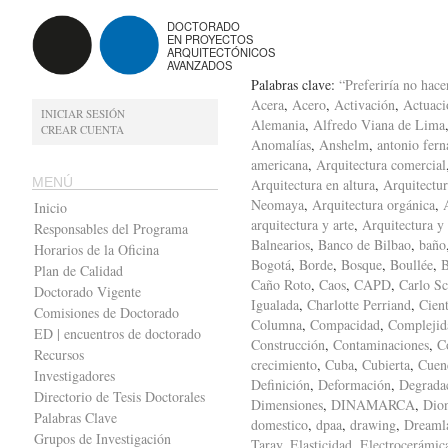
DOCTORADO
EN PROYECTOS
ARQUITECTÓNICOS
AVANZADOS
Palabras clave:
“Preferiría no hace
Acera
,
Acero
,
Activación
,
Actuaci
INICIAR SESIÓN
Alemania
,
Alfredo Viana de Lima
CREAR CUENTA
Anomalías
,
Anshelm
,
antonio fern
americana
,
Arquitectura comercial
MENÚ
Arquitectura en altura
,
Arquitectur
Neomaya
,
Arquitectura orgánica
,
Inicio
arquitectura y arte
,
Arquitectura y
Responsables del Programa
Balnearios
,
Banco de Bilbao
,
baño
Horarios de la Oficina
Bogotá
,
Borde
,
Bosque
,
Boullée
,
B
Plan de Calidad
Caño Roto
,
Caos
,
CAPD
,
Carlo Sc
Doctorado Vigente
Igualada
,
Charlotte Perriand
,
Cient
Comisiones de Doctorado
Columna
,
Compacidad
,
Complejid
ED | encuentros de doctorado
Construcción
,
Contaminaciones
,
C
Recursos
crecimiento
,
Cuba
,
Cubierta
,
Cuen
Investigadores
Definición
,
Deformación
,
Degrada
Directorio de Tesis Doctorales
Dimensiones
,
DINAMARCA
,
Dion
Palabras Clave
domestico
,
dpaa
,
drawing
,
Dreaml
Grupos de Investigación
Taray
,
Elasticidad
,
Electrocerámic