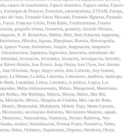
ido
,
espacio de transferencia
,
Espacio doméstico
,
Espacio estelar
,
Espacio
as
,
Estrategias de Proyecto
,
Estructura
,
estructuralismo
,
ETSAM
,
Europa
,
ndez del Amo
,
Fernando García Mercadal
,
Fernando Higueras
,
Fernando
e
,
Foyers
,
Francisco Coello
,
Frida Kahlo
,
Friedrichstrasse
,
Fuentes
eración
,
geografía urbana
,
Geometría
,
geometry
,
Gerardo Olivares
,
nløgsson
,
H. H. Richardson
,
Hábitat
,
Haití
,
Hans Scharoun
,
happening
,
Heterónimos
,
Híbridos
,
higiene
,
Hiperplano
,
Historia
,
Historiografía
,
ad
,
Ignacio Vicens
,
Ilusionismo
,
Imagen
,
Imaginación
,
imaginario
,
Infraestructuras
,
Inglaterra
,
Ingravidez
,
Inmersión
,
instrumento del
,
Intimidad
,
Invariación
,
Invariantes
,
Invención
,
investigación
,
Invisible
,
ne Robert-Houdin
,
Jean Prouvé
,
Jorge Oteiza
,
Jorn Utzon
,
José Antonio
,
Juan OGorman
,
Juego
,
Juegos serios
,
Julio Lafuente
,
Jurg Gonzett
,
pany
,
La Habana
,
La India
,
Laberinto
,
Laboratorio
,
landform
,
landscape
,
Bo Bardi
,
Linealidad
,
Lisboa
,
Literatura
,
lo político
,
Lógica
,
Los
uspendue
,
Mallas tridimensionales
,
Malmo
,
Management
,
Manierismo
,
ark Rothko
,
Mat Buildings
,
Materia
,
Matisse
,
Matriz
,
Max Bill
,
ía
,
Metrópolis
,
México
,
Mezquita de Córdoba
,
Mies van der Rohe
,
,
Modelo
,
Modernidad
,
Modulación
,
Moholy Nagy
,
Monte-Carmelo
,
,
Movimiento
,
movimiento disfrutista
,
Movimiento Moderno
,
mpaa6
,
,
Mutaciones
,
Nacionalismo
,
Naturaleza
,
Navarro Baldeweg
,
Neo-
ómadas
,
nordico
,
Normalización
,
Norman Foster
,
Normativa
,
Nubes
,
ación
,
Orden
,
Ordinario
,
Organicismo
,
Orígenes
,
Ortodoxia
,
Oteiza
,