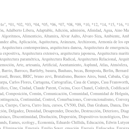
rlo”
,
*01
,
*02
,
*03
,
*04
,
*05
,
*06
,
*07
,
*08
,
*09
,
*10
,
*12
,
*14
,
*15
,
*16
,
*1
ón
,
Adalberto Libera
,
Adaptable
,
Adición
,
admisión
,
Afinidad
,
Agua
,
Aino Mar
,
Algoritmos
,
Alimenticio
,
Altamira
,
Alvar Aalto
,
Álvaro Siza
,
Ambiente
,
Amb
andez alba
,
Aplicación
,
Aquitectura
,
Aránzazu
,
Archizoom
,
Armonía de los op
,
Arquitectura contemporánea
,
arquitectura danesa
,
Arquitectura de emergencia
a expositiva
,
Arquitectura extensiva
,
arquitectura japonesa
,
Arquitectura marít
Arquitectura paramétrica
,
Arquitectura Radical
,
Arquitectura Relacional
,
Arquit
 emoción
,
Arte
,
artesanía
,
Artificial
,
Asentamiento
,
Asplund
,
Atlas
,
Atmósfera
,
Barrio
,
Barroco
,
Bartleby
,
basura
,
Bauhaus
,
becas
,
Bemposta
,
Berlin
,
Bernard
rasil
,
Breuer
,
BRIC
,
bruno zevi
,
Brutalismo
,
Buenos Aires
,
bund
,
Cabaña
,
Caj
arpa
,
Carlos Flores
,
Cartagena
,
Cartografías
,
Casa de Campo
,
Casa Fransworth
ífico
,
Cine
,
Ciudad
,
Claude Parent
,
Cocina
,
Coco Chanel
,
Coderch
,
Codificaci
ad
,
Composición
,
Común
,
Comunicación
,
Comunidad
,
Comunidad de Holguín
ontingencia
,
Continuidad
,
Control
,
Conurbaciones
,
Convencionalismo
,
Converg
ca
,
Cuerpo
,
Cueva
,
Curro Inza
,
cursos
,
CV500
,
Dalí
,
Dan Graham
,
Danza
,
Dav
ción
,
Delgadez
,
Densidad
,
Desaprender
,
Desecho
,
Destrucción
,
Deterioro
,
Diag
isíaco
,
Discontinuidad
,
Disolución
,
Dispersión
,
Dispositivos tecnológicos
,
Doc
ands
,
Eames
,
ecology.
,
Economía
,
Eduardo Chillida
,
Educación
,
Edwin Lutyen
a
,
Eliminación
,
Emergía
,
Emilio Soyer
,
emoción
,
Energía
,
Enfoscados
,
Enraiz