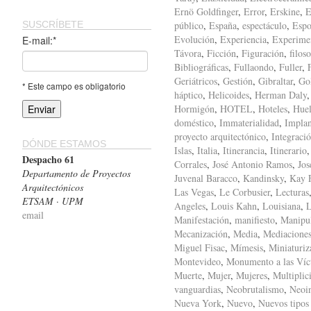
Ernö Goldfinger
,
Error
,
Erskine
,
E
SUSCRÍBETE
público
,
España
,
espectáculo
,
Espo
Evolución
,
Experiencia
,
Experime
E-mail:*
Távora
,
Ficción
,
Figuración
,
filoso
Bibliográficas
,
Fullaondo
,
Fuller
,
Geriátricos
,
Gestión
,
Gibraltar
,
Gol
* Este campo es obligatorio
háptico
,
Helicoides
,
Herman Daly
Hormigón
,
HOTEL
,
Hoteles
,
Huel
doméstico
,
Immaterialidad
,
Implan
proyecto arquitectónico
,
Integraci
DÓNDE ESTAMOS
Islas
,
Italia
,
Itinerancia
,
Itinerario
Despacho 61
Corrales
,
José Antonio Ramos
,
Jos
Departamento de Proyectos
Juvenal Baracco
,
Kandinsky
,
Kay F
Arquitectónicos
Las Vegas
,
Le Corbusier
,
Lecturas
ETSAM · UPM
Angeles
,
Louis Kahn
,
Louisiana
,
L
email
Manifestación
,
manifiesto
,
Manipu
Mecanización
,
Media
,
Mediacione
Miguel Fisac
,
Mímesis
,
Miniaturiz
Montevideo
,
Monumento a las Víc
Muerte
,
Mujer
,
Mujeres
,
Multiplic
vanguardias
,
Neobrutalismo
,
Neoi
Nueva York
,
Nuevo
,
Nuevos tipos