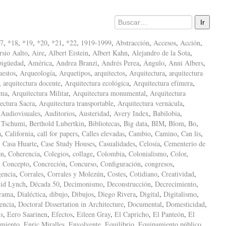
7
,
*18
,
*19
,
*20
,
*21
,
*22
,
1919-1999
,
Abstracción
,
Accesos
,
Acción
,
sio Aalto
,
Aire
,
Albert Eistein
,
Albert Kahn
,
Alejandro de la Sota
,
igüedad
,
América
,
Andrea Branzi
,
Andrés Perea
,
Ángulo
,
Anni Albers
,
uestos
,
Arqueología
,
Arquetipos
,
arquitectos
,
Arquitectura
,
arquitectura
,
arquitectura docente
,
Arquitectura ecológica
,
Arquitectura efímera
,
ima
,
Arquitectura Militar
,
Arquitectura monumental
,
Arquitectura
ectura Sacra
,
Arquitectura transportable
,
Arquitectura vernácula
,
,
Audiovisuales
,
Auditorios
,
Austeridad
,
Avery Index
,
Babilobia
,
 Tschumi
,
Berthold Lubertkin
,
Bibliotecas
,
Big data
,
BIM
,
Blom
,
Bo
,
a
,
California
,
call for papers
,
Calles elevadas
,
Cambio
,
Camino
,
Can lis
,
,
Casa Huarte
,
Case Study Houses
,
Casualidades
,
Celosía
,
Cementerio de
ón
,
Coherencia
,
Colegios
,
collage
,
Colombia
,
Colonialismo
,
Color
,
,
Concepto
,
Concreción
,
Concurso
,
Configuración
,
congresos
,
encia
,
Corrales
,
Corrales y Molezún
,
Costes
,
Cotidiano
,
Creatividad
,
id Lynch
,
Década 50
,
Decimonismo
,
Deconstrucción
,
Decrecimiento
,
rama
,
Dialéctica
,
dibujo
,
Dibujos
,
Diego Rivera
,
Digital
,
Digitalismo
,
encia
,
Doctoral Dissertation in Architecture
,
Documental
,
Domesticidad
,
s
,
Eero Saarinen
,
Efectos
,
Eileen Gray
,
El Capricho
,
El Panteón
,
El
amiento
,
Enric Miralles
,
Envolvente
,
Equilibrio
,
Equipamiento público
,