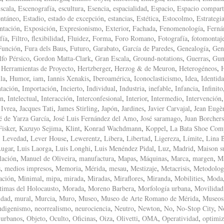
scala
,
Escenografía
,
escultura
,
Esencia
,
espacialidad
,
Espacio
,
Espacio compart
ntáneo
,
Estadio
,
estado de excepción
,
estancias
,
Estética
,
Estocolmo
,
Estrategi
ntación
,
Exposición
,
Expresionismo
,
Exterior
,
Fachada
,
Fenomenología
,
Ferná
fía
,
Filtro
,
flexibilidad
,
Fluidez
,
Forma
,
Foro Romano
,
Fotografía
,
fotomontaj
Función
,
Fura dels Baus
,
Futuro
,
Garabato
,
García de Paredes
,
Genealogía
,
Gen
fo Pérsico
,
Gordon Matta-Clark
,
Gran Escala
,
Ground-notations
,
Guerras
,
Gun
,
Herramientas de Proyecto
,
Hertzberger
,
Herzog & de Meuron
,
Heterogéneos
,
la
,
Humor
,
iam
,
Iannis Xenakis
,
Iberoamérica
,
Iconoclasticismo
,
Idea
,
Identid
tación
,
Importación
,
Incierto
,
Individual
,
Industria
,
inefable
,
Infancia
,
Infinito
ón
,
Intelectual
,
Interacción
,
Interconfesional
,
Interior
,
Intermedio
,
Intervención
,
Ivrea
,
Jacques Tati
,
James Stirling
,
Japón
,
Jardines
,
Javier Carvajal
,
Jean Eugè
é de Yarza García
,
José Luis Fernández del Amo
,
José saramago
,
Juan Borchers
isker
,
Kazuyo Sejima
,
Klint
,
Konrad Wachdmann
,
Koppel
,
La Bata Shoe Com
,
Levedad
,
Lever House
,
Lewerentz
,
Libera
,
Libertad
,
Ligereza
,
Límite
,
Lina 
ugar
,
Luis Laorga
,
Luis Longhi
,
Luis Menéndez Pidal
,
Luz
,
Madrid
,
Maison s
lación
,
Manuel de Oliveira
,
manufactura
,
Mapas
,
Máquinas
,
Marca
,
margen
,
M
s
,
medios impresos
,
Memoria
,
Mérida
,
mesau
,
Mestizaje
,
Metacrisis
,
Metodolog
ación
,
Minimal
,
mipa
,
mirada
,
Miradas
,
Miraflores
,
Miranda
,
Mobilities
,
Moda
timas del Holocausto
,
Morada
,
Moreno Barbera
,
Morfología urbana
,
Movilidad
idad
,
mural
,
Murcia
,
Muro
,
Museo
,
Museo de Arte Romano de Mérida
,
Museos
ndigenismo
,
neorrealismo
,
neurociencia
,
Neutro
,
Newton
,
No
,
No-Stop City
,
N
 urbanos
,
Objeto
,
Oculto
,
Oficinas
,
Oiza
,
Olivetti
,
OMA
,
Operatividad
,
optimiz