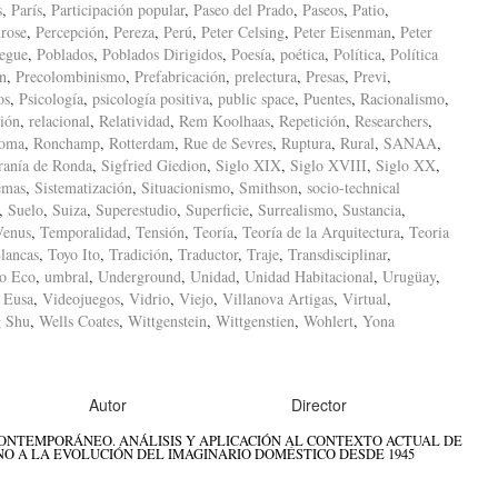
s
,
París
,
Participación popular
,
Paseo del Prado
,
Paseos
,
Patio
,
rose
,
Percepción
,
Pereza
,
Perú
,
Peter Celsing
,
Peter Eisenman
,
Peter
iegue
,
Poblados
,
Poblados Dirigidos
,
Poesía
,
poética
,
Política
,
Política
ón
,
Precolombinismo
,
Prefabricación
,
prelectura
,
Presas
,
Previ
,
os
,
Psicología
,
psicología positiva
,
public space
,
Puentes
,
Racionalismo
,
ión
,
relacional
,
Relatividad
,
Rem Koolhaas
,
Repetición
,
Researchers
,
oma
,
Ronchamp
,
Rotterdam
,
Rue de Sevres
,
Ruptura
,
Rural
,
SANAA
,
ranía de Ronda
,
Sigfried Giedion
,
Siglo XIX
,
Siglo XVIII
,
Siglo XX
,
emas
,
Sistematización
,
Situacionismo
,
Smithson
,
socio-technical
,
Suelo
,
Suiza
,
Superestudio
,
Superficie
,
Surrealismo
,
Sustancia
,
Venus
,
Temporalidad
,
Tensión
,
Teoría
,
Teoría de la Arquitectura
,
Teoria
lancas
,
Toyo Ito
,
Tradición
,
Traductor
,
Traje
,
Transdisciplinar
,
o Eco
,
umbral
,
Underground
,
Unidad
,
Unidad Habitacional
,
Urugüay
,
 Eusa
,
Videojuegos
,
Vidrio
,
Viejo
,
Villanova Artigas
,
Virtual
,
 Shu
,
Wells Coates
,
Wittgenstein
,
Wittgenstien
,
Wohlert
,
Yona
Autor
Director
ONTEMPORÁNEO. ANÁLISIS Y APLICACIÓN AL CONTEXTO ACTUAL DE
O A LA EVOLUCIÓN DEL IMAGINARIO DOMÉSTICO DESDE 1945