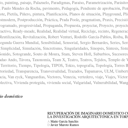
lo
,
painting
,
paisaje
,
Palazuelo
,
Paradigmas
,
Paraíso
,
Parametrización
,
Parásito
,
Paulo Mendes da Rocha
,
pavimento
,
Pedagogía
,
Pendiente de aprobación
,
Pen
ote
,
Pietila
,
Piñero
,
pintura
,
Planificación
,
Planos de situación
,
Playground
,
Pl
stmodern
,
Postproducción
,
Práctica
,
Prada Poole
,
pragmatism
,
Praxis
,
Precisi
rogramado
,
progresividad
,
Propaganda
,
Propuesta
,
proyectar
,
Proyecto
,
proyect
eactivo
,
Ready-meade
,
Realidad
,
Realidad virtual
,
Reciclaje
,
recinto
,
Regenerac
Reutilización
,
Revitalización
,
Robert Venturi
,
Rodolfo García-Pablos
,
Roiba
,
R
egunda Guerra Mundial
,
Sensibilidad
,
Sensorial
,
Sergio Bernardes
,
Series
,
Ser
,
Simplicidad
,
Simulación
,
Sincretismo
,
Singularidades
,
Sinopsis
,
Síntesis
,
Sist
Sonido
,
Sotogrande
,
Souto de Moura
,
Stam
,
Steven Holl
,
Suburbios
,
Sucesores
adao Ando
,
Távora
,
Taxonomía
,
Team X
,
Teatro
,
Teatros
,
Tejidos
,
Templo de 
,
Territorio
,
Tiempo
,
Tipología
,
TIPOS
,
Tokio
,
topografía
,
Topología
,
Torres B
itoriedad
,
Transparencia
,
Transversalidad
,
Trazados
,
Tupamaros
,
ULM
,
Umbert
ncia
,
Van eyck
,
Vanguardias
,
Vectores
,
Venecia
,
vertedero
,
viaje
,
Viajes
,
Víctor
lectiva
,
Vivienda protegida
,
vivienda social
,
Vulgaridad
,
Vulnerabilidad
,
Wang
io doméstico
RECUPERACIÓN DE IMAGINARIO DOMÉSTICO C
LA INVESTIGACIÓN ARQUITECTÓNICA EN TORN
A
Maite García Sanchis
D
Javier Maroto Ramos