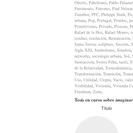
Otterlo
,
Pabellones
,
Pablo Palazue
Patrimonio
,
Patrones
,
Paul Nelson
Zumthor
,
PFC
,
Philippe Stark
,
Pic
urbana
,
Pop
,
Portugal
,
Postdoc
,
po
Primitivismo
,
Privado
,
Proceso
,
P
Rafael de la Hoz
,
Rafael Moneo
,
r
residuo
,
resolución
,
Restauración
,
Santa Teresa
,
sculpture
,
Sección
,
S
Siglo XXI
,
Simbolismo
,
Simetría
networks
,
sociología urbana
,
Sol
,
Sustracción
,
Sverre Fehn
,
tactil
,
T
de la Relatividad
,
Termodinámica
Transformación
,
Transición
,
Trans
Uso
,
Utilidad
,
Utopía
,
Vacío
,
vale
Visibilidad
,
Vivienda
,
Vivienda Co
Friedman
,
Zenu
,
Tesis en curso sobre
imaginar
Título