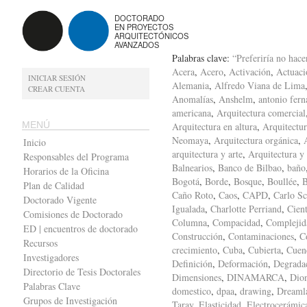
DOCTORADO
EN PROYECTOS
ARQUITECTÓNICOS
AVANZADOS
Palabras clave:
“Preferiría no hace
Acera
,
Acero
,
Activación
,
Actuaci
INICIAR SESIÓN
Alemania
,
Alfredo Viana de Lima
CREAR CUENTA
Anomalías
,
Anshelm
,
antonio fern
americana
,
Arquitectura comercial
MENÚ
Arquitectura en altura
,
Arquitectur
Neomaya
,
Arquitectura orgánica
,
Inicio
arquitectura y arte
,
Arquitectura y
Responsables del Programa
Balnearios
,
Banco de Bilbao
,
baño
Horarios de la Oficina
Bogotá
,
Borde
,
Bosque
,
Boullée
,
B
Plan de Calidad
Caño Roto
,
Caos
,
CAPD
,
Carlo Sc
Doctorado Vigente
Igualada
,
Charlotte Perriand
,
Cient
Comisiones de Doctorado
Columna
,
Compacidad
,
Complejid
ED | encuentros de doctorado
Construcción
,
Contaminaciones
,
C
Recursos
crecimiento
,
Cuba
,
Cubierta
,
Cuen
Investigadores
Definición
,
Deformación
,
Degrada
Directorio de Tesis Doctorales
Dimensiones
,
DINAMARCA
,
Dion
Palabras Clave
domestico
,
dpaa
,
drawing
,
Dreaml
Grupos de Investigación
Taray
,
Elasticidad
,
Electrocerámic