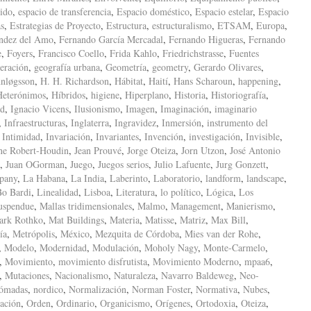
ido
,
espacio de transferencia
,
Espacio doméstico
,
Espacio estelar
,
Espacio
as
,
Estrategias de Proyecto
,
Estructura
,
estructuralismo
,
ETSAM
,
Europa
,
ndez del Amo
,
Fernando García Mercadal
,
Fernando Higueras
,
Fernando
e
,
Foyers
,
Francisco Coello
,
Frida Kahlo
,
Friedrichstrasse
,
Fuentes
eración
,
geografía urbana
,
Geometría
,
geometry
,
Gerardo Olivares
,
nløgsson
,
H. H. Richardson
,
Hábitat
,
Haití
,
Hans Scharoun
,
happening
,
Heterónimos
,
Híbridos
,
higiene
,
Hiperplano
,
Historia
,
Historiografía
,
ad
,
Ignacio Vicens
,
Ilusionismo
,
Imagen
,
Imaginación
,
imaginario
,
Infraestructuras
,
Inglaterra
,
Ingravidez
,
Inmersión
,
instrumento del
,
Intimidad
,
Invariación
,
Invariantes
,
Invención
,
investigación
,
Invisible
,
ne Robert-Houdin
,
Jean Prouvé
,
Jorge Oteiza
,
Jorn Utzon
,
José Antonio
,
Juan OGorman
,
Juego
,
Juegos serios
,
Julio Lafuente
,
Jurg Gonzett
,
pany
,
La Habana
,
La India
,
Laberinto
,
Laboratorio
,
landform
,
landscape
,
Bo Bardi
,
Linealidad
,
Lisboa
,
Literatura
,
lo político
,
Lógica
,
Los
uspendue
,
Mallas tridimensionales
,
Malmo
,
Management
,
Manierismo
,
ark Rothko
,
Mat Buildings
,
Materia
,
Matisse
,
Matriz
,
Max Bill
,
ía
,
Metrópolis
,
México
,
Mezquita de Córdoba
,
Mies van der Rohe
,
,
Modelo
,
Modernidad
,
Modulación
,
Moholy Nagy
,
Monte-Carmelo
,
,
Movimiento
,
movimiento disfrutista
,
Movimiento Moderno
,
mpaa6
,
,
Mutaciones
,
Nacionalismo
,
Naturaleza
,
Navarro Baldeweg
,
Neo-
ómadas
,
nordico
,
Normalización
,
Norman Foster
,
Normativa
,
Nubes
,
ación
,
Orden
,
Ordinario
,
Organicismo
,
Orígenes
,
Ortodoxia
,
Oteiza
,