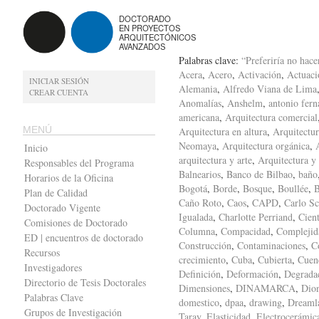
DOCTORADO
EN PROYECTOS
ARQUITECTÓNICOS
AVANZADOS
Palabras clave:
“Preferiría no hace
Acera
,
Acero
,
Activación
,
Actuaci
INICIAR SESIÓN
Alemania
,
Alfredo Viana de Lima
CREAR CUENTA
Anomalías
,
Anshelm
,
antonio fern
americana
,
Arquitectura comercial
MENÚ
Arquitectura en altura
,
Arquitectur
Neomaya
,
Arquitectura orgánica
,
Inicio
arquitectura y arte
,
Arquitectura y
Responsables del Programa
Balnearios
,
Banco de Bilbao
,
baño
Horarios de la Oficina
Bogotá
,
Borde
,
Bosque
,
Boullée
,
B
Plan de Calidad
Caño Roto
,
Caos
,
CAPD
,
Carlo Sc
Doctorado Vigente
Igualada
,
Charlotte Perriand
,
Cient
Comisiones de Doctorado
Columna
,
Compacidad
,
Complejid
ED | encuentros de doctorado
Construcción
,
Contaminaciones
,
C
Recursos
crecimiento
,
Cuba
,
Cubierta
,
Cuen
Investigadores
Definición
,
Deformación
,
Degrada
Directorio de Tesis Doctorales
Dimensiones
,
DINAMARCA
,
Dion
Palabras Clave
domestico
,
dpaa
,
drawing
,
Dreaml
Grupos de Investigación
Taray
,
Elasticidad
,
Electrocerámic