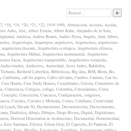
7
,
*18
,
*19
,
*20
,
*21
,
*22
,
1919-1999
,
Abstracción
,
Accesos
,
Acción
,
sio Aalto
,
Aire
,
Albert Eistein
,
Albert Kahn
,
Alejandro de la Sota
,
igüedad
,
América
,
Andrea Branzi
,
Andrés Perea
,
Ángulo
,
Anni Albers
,
uestos
,
Arqueología
,
Arquetipos
,
arquitectos
,
Arquitectura
,
arquitectura
,
arquitectura docente
,
Arquitectura ecológica
,
Arquitectura efímera
,
ima
,
Arquitectura Militar
,
Arquitectura monumental
,
Arquitectura
ectura Sacra
,
Arquitectura transportable
,
Arquitectura vernácula
,
,
Audiovisuales
,
Auditorios
,
Austeridad
,
Avery Index
,
Babilobia
,
 Tschumi
,
Berthold Lubertkin
,
Bibliotecas
,
Big data
,
BIM
,
Blom
,
Bo
,
a
,
California
,
call for papers
,
Calles elevadas
,
Cambio
,
Camino
,
Can lis
,
,
Casa Huarte
,
Case Study Houses
,
Casualidades
,
Celosía
,
Cementerio de
ón
,
Coherencia
,
Colegios
,
collage
,
Colombia
,
Colonialismo
,
Color
,
,
Concepto
,
Concreción
,
Concurso
,
Configuración
,
congresos
,
encia
,
Corrales
,
Corrales y Molezún
,
Costes
,
Cotidiano
,
Creatividad
,
id Lynch
,
Década 50
,
Decimonismo
,
Deconstrucción
,
Decrecimiento
,
rama
,
Dialéctica
,
dibujo
,
Dibujos
,
Diego Rivera
,
Digital
,
Digitalismo
,
encia
,
Doctoral Dissertation in Architecture
,
Documental
,
Domesticidad
,
s
,
Eero Saarinen
,
Efectos
,
Eileen Gray
,
El Capricho
,
El Panteón
,
El
amiento
,
Enric Miralles
,
Envolvente
,
Equilibrio
,
Equipamiento público
,