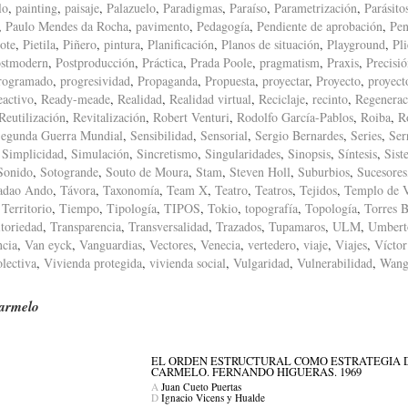
lo
,
painting
,
paisaje
,
Palazuelo
,
Paradigmas
,
Paraíso
,
Parametrización
,
Parásito
,
Paulo Mendes da Rocha
,
pavimento
,
Pedagogía
,
Pendiente de aprobación
,
Pen
ote
,
Pietila
,
Piñero
,
pintura
,
Planificación
,
Planos de situación
,
Playground
,
Pl
stmodern
,
Postproducción
,
Práctica
,
Prada Poole
,
pragmatism
,
Praxis
,
Precisi
rogramado
,
progresividad
,
Propaganda
,
Propuesta
,
proyectar
,
Proyecto
,
proyect
eactivo
,
Ready-meade
,
Realidad
,
Realidad virtual
,
Reciclaje
,
recinto
,
Regenerac
Reutilización
,
Revitalización
,
Robert Venturi
,
Rodolfo García-Pablos
,
Roiba
,
R
egunda Guerra Mundial
,
Sensibilidad
,
Sensorial
,
Sergio Bernardes
,
Series
,
Ser
,
Simplicidad
,
Simulación
,
Sincretismo
,
Singularidades
,
Sinopsis
,
Síntesis
,
Sist
Sonido
,
Sotogrande
,
Souto de Moura
,
Stam
,
Steven Holl
,
Suburbios
,
Sucesores
adao Ando
,
Távora
,
Taxonomía
,
Team X
,
Teatro
,
Teatros
,
Tejidos
,
Templo de 
,
Territorio
,
Tiempo
,
Tipología
,
TIPOS
,
Tokio
,
topografía
,
Topología
,
Torres B
itoriedad
,
Transparencia
,
Transversalidad
,
Trazados
,
Tupamaros
,
ULM
,
Umbert
ncia
,
Van eyck
,
Vanguardias
,
Vectores
,
Venecia
,
vertedero
,
viaje
,
Viajes
,
Víctor
lectiva
,
Vivienda protegida
,
vivienda social
,
Vulgaridad
,
Vulnerabilidad
,
Wang
armelo
EL ORDEN ESTRUCTURAL COMO ESTRATEGIA D
CARMELO. FERNANDO HIGUERAS. 1969
A
Juan Cueto Puertas
D
Ignacio Vicens y Hualde