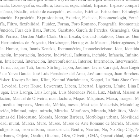
scala
,
Escenografía
,
escultura
,
Esencia
,
espacialidad
,
Espacio
,
Espacio compart
ntáneo
,
Estadio
,
estado de excepción
,
estancias
,
Estética
,
Estocolmo
,
Estrategi
ntación
,
Exposición
,
Expresionismo
,
Exterior
,
Fachada
,
Fenomenología
,
Ferná
fía
,
Filtro
,
flexibilidad
,
Fluidez
,
Forma
,
Foro Romano
,
Fotografía
,
fotomontaj
Función
,
Fura dels Baus
,
Futuro
,
Garabato
,
García de Paredes
,
Genealogía
,
Gen
fo Pérsico
,
Gordon Matta-Clark
,
Gran Escala
,
Ground-notations
,
Guerras
,
Gun
,
Herramientas de Proyecto
,
Hertzberger
,
Herzog & de Meuron
,
Heterogéneos
,
la
,
Humor
,
iam
,
Iannis Xenakis
,
Iberoamérica
,
Iconoclasticismo
,
Idea
,
Identid
tación
,
Importación
,
Incierto
,
Individual
,
Industria
,
inefable
,
Infancia
,
Infinito
ón
,
Intelectual
,
Interacción
,
Interconfesional
,
Interior
,
Intermedio
,
Intervención
,
Ivrea
,
Jacques Tati
,
James Stirling
,
Japón
,
Jardines
,
Javier Carvajal
,
Jean Eugè
é de Yarza García
,
José Luis Fernández del Amo
,
José saramago
,
Juan Borchers
isker
,
Kazuyo Sejima
,
Klint
,
Konrad Wachdmann
,
Koppel
,
La Bata Shoe Com
,
Levedad
,
Lever House
,
Lewerentz
,
Libera
,
Libertad
,
Ligereza
,
Límite
,
Lina 
ugar
,
Luis Laorga
,
Luis Longhi
,
Luis Menéndez Pidal
,
Luz
,
Madrid
,
Maison s
lación
,
Manuel de Oliveira
,
manufactura
,
Mapas
,
Máquinas
,
Marca
,
margen
,
M
s
,
medios impresos
,
Memoria
,
Mérida
,
mesau
,
Mestizaje
,
Metacrisis
,
Metodolog
ación
,
Minimal
,
mipa
,
mirada
,
Miradas
,
Miraflores
,
Miranda
,
Mobilities
,
Moda
timas del Holocausto
,
Morada
,
Moreno Barbera
,
Morfología urbana
,
Movilidad
idad
,
mural
,
Murcia
,
Muro
,
Museo
,
Museo de Arte Romano de Mérida
,
Museos
ndigenismo
,
neorrealismo
,
neurociencia
,
Neutro
,
Newton
,
No
,
No-Stop City
,
N
 urbanos
,
Objeto
,
Oculto
,
Oficinas
,
Oiza
,
Olivetti
,
OMA
,
Operatividad
,
optimiz