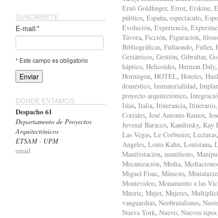
Ernö Goldfinger
,
Error
,
Erskine
,
E
SUSCRÍBETE
público
,
España
,
espectáculo
,
Espo
Evolución
,
Experiencia
,
Experime
E-mail:*
Távora
,
Ficción
,
Figuración
,
filoso
Bibliográficas
,
Fullaondo
,
Fuller
,
Geriátricos
,
Gestión
,
Gibraltar
,
Gol
* Este campo es obligatorio
háptico
,
Helicoides
,
Herman Daly
Hormigón
,
HOTEL
,
Hoteles
,
Huel
doméstico
,
Immaterialidad
,
Implan
proyecto arquitectónico
,
Integraci
DÓNDE ESTAMOS
Islas
,
Italia
,
Itinerancia
,
Itinerario
Despacho 61
Corrales
,
José Antonio Ramos
,
Jos
Departamento de Proyectos
Juvenal Baracco
,
Kandinsky
,
Kay F
Arquitectónicos
Las Vegas
,
Le Corbusier
,
Lecturas
ETSAM · UPM
Angeles
,
Louis Kahn
,
Louisiana
,
L
email
Manifestación
,
manifiesto
,
Manipu
Mecanización
,
Media
,
Mediacione
Miguel Fisac
,
Mímesis
,
Miniaturiz
Montevideo
,
Monumento a las Víc
Muerte
,
Mujer
,
Mujeres
,
Multiplic
vanguardias
,
Neobrutalismo
,
Neoi
Nueva York
,
Nuevo
,
Nuevos tipos