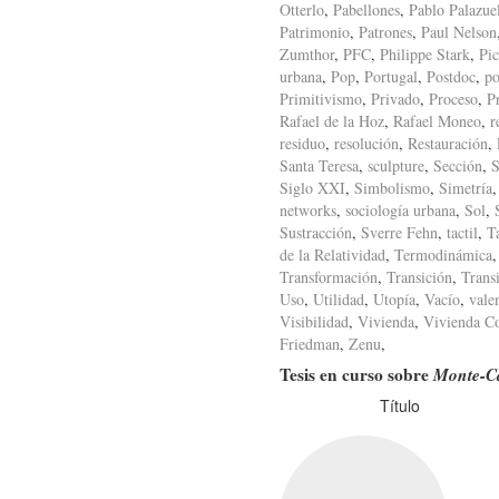
Otterlo
,
Pabellones
,
Pablo Palazue
Patrimonio
,
Patrones
,
Paul Nelson
Zumthor
,
PFC
,
Philippe Stark
,
Pic
urbana
,
Pop
,
Portugal
,
Postdoc
,
po
Primitivismo
,
Privado
,
Proceso
,
P
Rafael de la Hoz
,
Rafael Moneo
,
r
residuo
,
resolución
,
Restauración
,
Santa Teresa
,
sculpture
,
Sección
,
S
Siglo XXI
,
Simbolismo
,
Simetría
networks
,
sociología urbana
,
Sol
,
Sustracción
,
Sverre Fehn
,
tactil
,
T
de la Relatividad
,
Termodinámica
Transformación
,
Transición
,
Trans
Uso
,
Utilidad
,
Utopía
,
Vacío
,
vale
Visibilidad
,
Vivienda
,
Vivienda Co
Friedman
,
Zenu
,
Tesis en curso sobre
Monte-C
Título