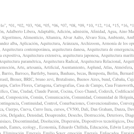
rlo”
,
*01
,
*02
,
*03
,
*04
,
*05
,
*06
,
*07
,
*08
,
*09
,
*10
,
*12
,
*14
,
*15
,
*16
,
*1
ón
,
Adalberto Libera
,
Adaptable
,
Adición
,
admisión
,
Afinidad
,
Agua
,
Aino Mar
,
Algoritmos
,
Alimenticio
,
Altamira
,
Alvar Aalto
,
Álvaro Siza
,
Ambiente
,
Amb
andez alba
,
Aplicación
,
Aquitectura
,
Aránzazu
,
Archizoom
,
Armonía de los op
,
Arquitectura contemporánea
,
arquitectura danesa
,
Arquitectura de emergencia
a expositiva
,
Arquitectura extensiva
,
arquitectura japonesa
,
Arquitectura marít
Arquitectura paramétrica
,
Arquitectura Radical
,
Arquitectura Relacional
,
Arquit
 emoción
,
Arte
,
artesanía
,
Artificial
,
Asentamiento
,
Asplund
,
Atlas
,
Atmósfera
,
Barrio
,
Barroco
,
Bartleby
,
basura
,
Bauhaus
,
becas
,
Bemposta
,
Berlin
,
Bernard
rasil
,
Breuer
,
BRIC
,
bruno zevi
,
Brutalismo
,
Buenos Aires
,
bund
,
Cabaña
,
Caj
arpa
,
Carlos Flores
,
Cartagena
,
Cartografías
,
Casa de Campo
,
Casa Fransworth
ífico
,
Cine
,
Ciudad
,
Claude Parent
,
Cocina
,
Coco Chanel
,
Coderch
,
Codificaci
ad
,
Composición
,
Común
,
Comunicación
,
Comunidad
,
Comunidad de Holguín
ontingencia
,
Continuidad
,
Control
,
Conurbaciones
,
Convencionalismo
,
Converg
ca
,
Cuerpo
,
Cueva
,
Curro Inza
,
cursos
,
CV500
,
Dalí
,
Dan Graham
,
Danza
,
Dav
ción
,
Delgadez
,
Densidad
,
Desaprender
,
Desecho
,
Destrucción
,
Deterioro
,
Diag
isíaco
,
Discontinuidad
,
Disolución
,
Dispersión
,
Dispositivos tecnológicos
,
Doc
ands
,
Eames
,
ecology.
,
Economía
,
Eduardo Chillida
,
Educación
,
Edwin Lutyen
a
,
Eliminación
,
Emergía
,
Emilio Soyer
,
emoción
,
Energía
,
Enfoscados
,
Enraiz