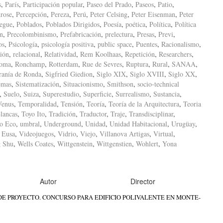
s
,
París
,
Participación popular
,
Paseo del Prado
,
Paseos
,
Patio
,
rose
,
Percepción
,
Pereza
,
Perú
,
Peter Celsing
,
Peter Eisenman
,
Peter
iegue
,
Poblados
,
Poblados Dirigidos
,
Poesía
,
poética
,
Política
,
Política
ón
,
Precolombinismo
,
Prefabricación
,
prelectura
,
Presas
,
Previ
,
os
,
Psicología
,
psicología positiva
,
public space
,
Puentes
,
Racionalismo
,
ión
,
relacional
,
Relatividad
,
Rem Koolhaas
,
Repetición
,
Researchers
,
oma
,
Ronchamp
,
Rotterdam
,
Rue de Sevres
,
Ruptura
,
Rural
,
SANAA
,
ranía de Ronda
,
Sigfried Giedion
,
Siglo XIX
,
Siglo XVIII
,
Siglo XX
,
emas
,
Sistematización
,
Situacionismo
,
Smithson
,
socio-technical
,
Suelo
,
Suiza
,
Superestudio
,
Superficie
,
Surrealismo
,
Sustancia
,
Venus
,
Temporalidad
,
Tensión
,
Teoría
,
Teoría de la Arquitectura
,
Teoria
lancas
,
Toyo Ito
,
Tradición
,
Traductor
,
Traje
,
Transdisciplinar
,
o Eco
,
umbral
,
Underground
,
Unidad
,
Unidad Habitacional
,
Urugüay
,
 Eusa
,
Videojuegos
,
Vidrio
,
Viejo
,
Villanova Artigas
,
Virtual
,
 Shu
,
Wells Coates
,
Wittgenstein
,
Wittgenstien
,
Wohlert
,
Yona
Autor
Director
E PROYECTO. CONCURSO PARA EDIFICIO POLIVALENTE EN MONTE-