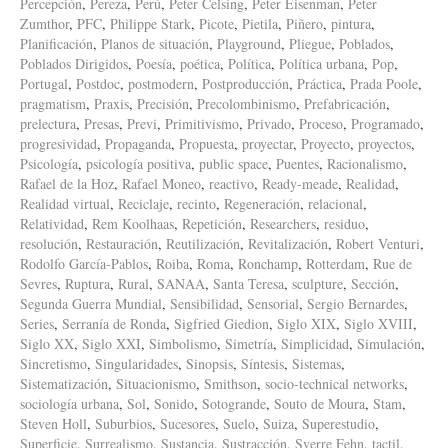
Percepción
,
Pereza
,
Perú
,
Peter Celsing
,
Peter Eisenman
,
Peter
Zumthor
,
PFC
,
Philippe Stark
,
Picote
,
Pietila
,
Piñero
,
pintura
,
Planificación
,
Planos de situación
,
Playground
,
Pliegue
,
Poblados
,
Poblados Dirigidos
,
Poesía
,
poética
,
Política
,
Política urbana
,
Pop
,
Portugal
,
Postdoc
,
postmodern
,
Postproducción
,
Práctica
,
Prada Poole
,
pragmatism
,
Praxis
,
Precisión
,
Precolombinismo
,
Prefabricación
,
prelectura
,
Presas
,
Previ
,
Primitivismo
,
Privado
,
Proceso
,
Programado
,
progresividad
,
Propaganda
,
Propuesta
,
proyectar
,
Proyecto
,
proyectos
,
Psicología
,
psicología positiva
,
public space
,
Puentes
,
Racionalismo
,
Rafael de la Hoz
,
Rafael Moneo
,
reactivo
,
Ready-meade
,
Realidad
,
Realidad virtual
,
Reciclaje
,
recinto
,
Regeneración
,
relacional
,
Relatividad
,
Rem Koolhaas
,
Repetición
,
Researchers
,
residuo
,
resolución
,
Restauración
,
Reutilización
,
Revitalización
,
Robert Venturi
,
Rodolfo García-Pablos
,
Roiba
,
Roma
,
Ronchamp
,
Rotterdam
,
Rue de
Sevres
,
Ruptura
,
Rural
,
SANAA
,
Santa Teresa
,
sculpture
,
Sección
,
Segunda Guerra Mundial
,
Sensibilidad
,
Sensorial
,
Sergio Bernardes
,
Series
,
Serranía de Ronda
,
Sigfried Giedion
,
Siglo XIX
,
Siglo XVIII
,
Siglo XX
,
Siglo XXI
,
Simbolismo
,
Simetría
,
Simplicidad
,
Simulación
,
Sincretismo
,
Singularidades
,
Sinopsis
,
Síntesis
,
Sistemas
,
Sistematización
,
Situacionismo
,
Smithson
,
socio-technical networks
,
sociología urbana
,
Sol
,
Sonido
,
Sotogrande
,
Souto de Moura
,
Stam
,
Steven Holl
,
Suburbios
,
Sucesores
,
Suelo
,
Suiza
,
Superestudio
,
Superficie
,
Surrealismo
,
Sustancia
,
Sustracción
,
Sverre Fehn
,
tactil
,