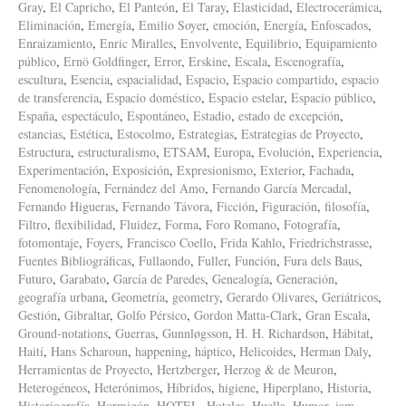
Gray
,
El Capricho
,
El Panteón
,
El Taray
,
Elasticidad
,
Electrocerámica
,
Eliminación
,
Emergía
,
Emilio Soyer
,
emoción
,
Energía
,
Enfoscados
,
Enraizamiento
,
Enric Miralles
,
Envolvente
,
Equilibrio
,
Equipamiento
público
,
Ernö Goldfinger
,
Error
,
Erskine
,
Escala
,
Escenografía
,
escultura
,
Esencia
,
espacialidad
,
Espacio
,
Espacio compartido
,
espacio
de transferencia
,
Espacio doméstico
,
Espacio estelar
,
Espacio público
,
España
,
espectáculo
,
Espontáneo
,
Estadio
,
estado de excepción
,
estancias
,
Estética
,
Estocolmo
,
Estrategias
,
Estrategias de Proyecto
,
Estructura
,
estructuralismo
,
ETSAM
,
Europa
,
Evolución
,
Experiencia
,
Experimentación
,
Exposición
,
Expresionismo
,
Exterior
,
Fachada
,
Fenomenología
,
Fernández del Amo
,
Fernando García Mercadal
,
Fernando Higueras
,
Fernando Távora
,
Ficción
,
Figuración
,
filosofía
,
Filtro
,
flexibilidad
,
Fluidez
,
Forma
,
Foro Romano
,
Fotografía
,
fotomontaje
,
Foyers
,
Francisco Coello
,
Frida Kahlo
,
Friedrichstrasse
,
Fuentes Bibliográficas
,
Fullaondo
,
Fuller
,
Función
,
Fura dels Baus
,
Futuro
,
Garabato
,
García de Paredes
,
Genealogía
,
Generación
,
geografía urbana
,
Geometría
,
geometry
,
Gerardo Olivares
,
Geriátricos
,
Gestión
,
Gibraltar
,
Golfo Pérsico
,
Gordon Matta-Clark
,
Gran Escala
,
Ground-notations
,
Guerras
,
Gunnløgsson
,
H. H. Richardson
,
Hábitat
,
Haití
,
Hans Scharoun
,
happening
,
háptico
,
Helicoides
,
Herman Daly
,
Herramientas de Proyecto
,
Hertzberger
,
Herzog & de Meuron
,
Heterogéneos
,
Heterónimos
,
Híbridos
,
higiene
,
Hiperplano
,
Historia
,
Historiografía
,
Hormigón
,
HOTEL
,
Hoteles
,
Huella
,
Humor
,
iam
,