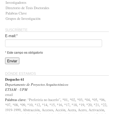
Investigadores
Directorio de Tesis Doctorales
Palabras Clave
Grupos de Investigación
SUSCRÍBETE
E-mail:*
* Este campo es obligatorio
DÓNDE ESTAMOS
Despacho 61
Departamento de Proyectos Arquitectónicos
ETSAM · UPM
email
Palabras clave:
“Preferiría no hacerlo”
,
*01
,
*02
,
*03
,
*04
,
*05
,
*06
,
*07
,
*08
,
*09
,
*10
,
*12
,
*14
,
*15
,
*16
,
*17
,
*18
,
*19
,
*20
,
*21
,
*22
,
1919-1999
,
Abstracción
,
Accesos
,
Acción
,
Acera
,
Acero
,
Activación
,