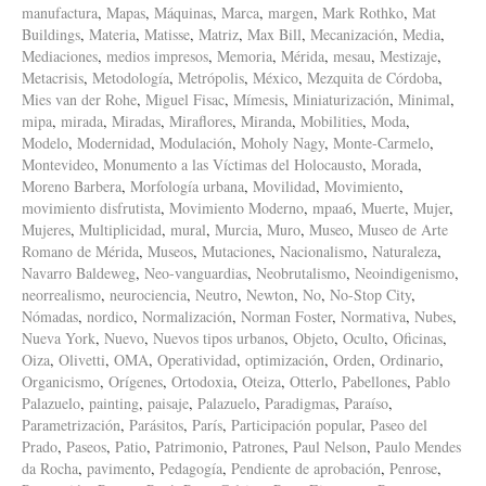
manufactura
,
Mapas
,
Máquinas
,
Marca
,
margen
,
Mark Rothko
,
Mat
Buildings
,
Materia
,
Matisse
,
Matriz
,
Max Bill
,
Mecanización
,
Media
,
Mediaciones
,
medios impresos
,
Memoria
,
Mérida
,
mesau
,
Mestizaje
,
Metacrisis
,
Metodología
,
Metrópolis
,
México
,
Mezquita de Córdoba
,
Mies van der Rohe
,
Miguel Fisac
,
Mímesis
,
Miniaturización
,
Minimal
,
mipa
,
mirada
,
Miradas
,
Miraflores
,
Miranda
,
Mobilities
,
Moda
,
Modelo
,
Modernidad
,
Modulación
,
Moholy Nagy
,
Monte-Carmelo
,
Montevideo
,
Monumento a las Víctimas del Holocausto
,
Morada
,
Moreno Barbera
,
Morfología urbana
,
Movilidad
,
Movimiento
,
movimiento disfrutista
,
Movimiento Moderno
,
mpaa6
,
Muerte
,
Mujer
,
Mujeres
,
Multiplicidad
,
mural
,
Murcia
,
Muro
,
Museo
,
Museo de Arte
Romano de Mérida
,
Museos
,
Mutaciones
,
Nacionalismo
,
Naturaleza
,
Navarro Baldeweg
,
Neo-vanguardias
,
Neobrutalismo
,
Neoindigenismo
,
neorrealismo
,
neurociencia
,
Neutro
,
Newton
,
No
,
No-Stop City
,
Nómadas
,
nordico
,
Normalización
,
Norman Foster
,
Normativa
,
Nubes
,
Nueva York
,
Nuevo
,
Nuevos tipos urbanos
,
Objeto
,
Oculto
,
Oficinas
,
Oiza
,
Olivetti
,
OMA
,
Operatividad
,
optimización
,
Orden
,
Ordinario
,
Organicismo
,
Orígenes
,
Ortodoxia
,
Oteiza
,
Otterlo
,
Pabellones
,
Pablo
Palazuelo
,
painting
,
paisaje
,
Palazuelo
,
Paradigmas
,
Paraíso
,
Parametrización
,
Parásitos
,
París
,
Participación popular
,
Paseo del
Prado
,
Paseos
,
Patio
,
Patrimonio
,
Patrones
,
Paul Nelson
,
Paulo Mendes
da Rocha
,
pavimento
,
Pedagogía
,
Pendiente de aprobación
,
Penrose
,