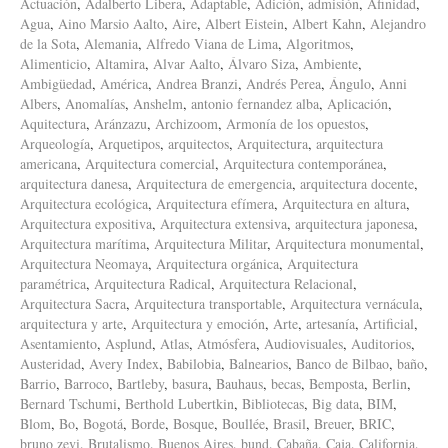
Actuación
,
Adalberto Libera
,
Adaptable
,
Adición
,
admisión
,
Afinidad
,
Agua
,
Aino Marsio Aalto
,
Aire
,
Albert Eistein
,
Albert Kahn
,
Alejandro
de la Sota
,
Alemania
,
Alfredo Viana de Lima
,
Algoritmos
,
Alimenticio
,
Altamira
,
Alvar Aalto
,
Álvaro Siza
,
Ambiente
,
Ambigüedad
,
América
,
Andrea Branzi
,
Andrés Perea
,
Ángulo
,
Anni
Albers
,
Anomalías
,
Anshelm
,
antonio fernandez alba
,
Aplicación
,
Aquitectura
,
Aránzazu
,
Archizoom
,
Armonía de los opuestos
,
Arqueología
,
Arquetipos
,
arquitectos
,
Arquitectura
,
arquitectura
americana
,
Arquitectura comercial
,
Arquitectura contemporánea
,
arquitectura danesa
,
Arquitectura de emergencia
,
arquitectura docente
,
Arquitectura ecológica
,
Arquitectura efímera
,
Arquitectura en altura
,
Arquitectura expositiva
,
Arquitectura extensiva
,
arquitectura japonesa
,
Arquitectura marítima
,
Arquitectura Militar
,
Arquitectura monumental
,
Arquitectura Neomaya
,
Arquitectura orgánica
,
Arquitectura
paramétrica
,
Arquitectura Radical
,
Arquitectura Relacional
,
Arquitectura Sacra
,
Arquitectura transportable
,
Arquitectura vernácula
,
arquitectura y arte
,
Arquitectura y emoción
,
Arte
,
artesanía
,
Artificial
,
Asentamiento
,
Asplund
,
Atlas
,
Atmósfera
,
Audiovisuales
,
Auditorios
,
Austeridad
,
Avery Index
,
Babilobia
,
Balnearios
,
Banco de Bilbao
,
baño
,
Barrio
,
Barroco
,
Bartleby
,
basura
,
Bauhaus
,
becas
,
Bemposta
,
Berlin
,
Bernard Tschumi
,
Berthold Lubertkin
,
Bibliotecas
,
Big data
,
BIM
,
Blom
,
Bo
,
Bogotá
,
Borde
,
Bosque
,
Boullée
,
Brasil
,
Breuer
,
BRIC
,
bruno zevi
,
Brutalismo
,
Buenos Aires
,
bund
,
Cabaña
,
Caja
,
California
,