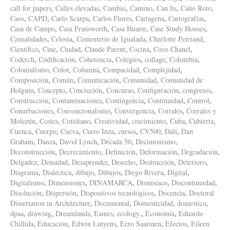
call for papers
,
Calles elevadas
,
Cambio
,
Camino
,
Can lis
,
Caño Roto
,
Caos
,
CAPD
,
Carlo Scarpa
,
Carlos Flores
,
Cartagena
,
Cartografías
,
Casa de Campo
,
Casa Fransworth
,
Casa Huarte
,
Case Study Houses
,
Casualidades
,
Celosía
,
Cementerio de Igualada
,
Charlotte Perriand
,
Científico
,
Cine
,
Ciudad
,
Claude Parent
,
Cocina
,
Coco Chanel
,
Coderch
,
Codificación
,
Coherencia
,
Colegios
,
collage
,
Colombia
,
Colonialismo
,
Color
,
Columna
,
Compacidad
,
Complejidad
,
Composición
,
Común
,
Comunicación
,
Comunidad
,
Comunidad de
Holguín
,
Concepto
,
Concreción
,
Concurso
,
Configuración
,
congresos
,
Construcción
,
Contaminaciones
,
Contingencia
,
Continuidad
,
Control
,
Conurbaciones
,
Convencionalismo
,
Convergencia
,
Corrales
,
Corrales y
Molezún
,
Costes
,
Cotidiano
,
Creatividad
,
crecimiento
,
Cuba
,
Cubierta
,
Cuenca
,
Cuerpo
,
Cueva
,
Curro Inza
,
cursos
,
CV500
,
Dalí
,
Dan
Graham
,
Danza
,
David Lynch
,
Década 50
,
Decimonismo
,
Deconstrucción
,
Decrecimiento
,
Definición
,
Deformación
,
Degradación
,
Delgadez
,
Densidad
,
Desaprender
,
Desecho
,
Destrucción
,
Deterioro
,
Diagrama
,
Dialéctica
,
dibujo
,
Dibujos
,
Diego Rivera
,
Digital
,
Digitalismo
,
Dimensiones
,
DINAMARCA
,
Dionisíaco
,
Discontinuidad
,
Disolución
,
Dispersión
,
Dispositivos tecnológicos
,
Docencia
,
Doctoral
Dissertation in Architecture
,
Documental
,
Domesticidad
,
domestico
,
dpaa
,
drawing
,
Dreamlands
,
Eames
,
ecology.
,
Economía
,
Eduardo
Chillida
,
Educación
,
Edwin Lutyens
,
Eero Saarinen
,
Efectos
,
Eileen