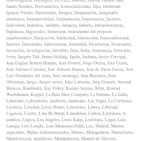
Iannis Xenakis
,
Iberoamérica
,
Iconoclasticismo
,
Idea
,
Identidad
,
Ignacio Vicens
,
Ilusionismo
,
Imagen
,
Imaginación
,
imaginario
doméstico
,
Immaterialidad
,
Implantación
,
Importación
,
Incierto
,
Individual
,
Industria
,
inefable
,
Infancia
,
Infinito
,
Infraestructuras
,
Inglaterra
,
Ingravidez
,
Inmersión
,
instrumento del proyecto
arquitectónico
,
Integración
,
Intelectual
,
Interacción
,
Interconfesional
,
Interior
,
Intermedio
,
Intervención
,
Intimidad
,
Invariación
,
Invariantes
,
Invención
,
investigación
,
Invisible
,
Islas
,
Italia
,
Itinerancia
,
Itinerario
,
Ivrea
,
Jacques Tati
,
James Stirling
,
Japón
,
Jardines
,
Javier Carvajal
,
Jean Eugène Robert-Houdin
,
Jean Prouvé
,
Jorge Oteiza
,
Jorn Utzon
,
José Antonio Corrales
,
José Antonio Ramos
,
José de Yarza García
,
José
Luis Fernández del Amo
,
José saramago
,
Juan Borchers
,
Juan
OGorman
,
Juego
,
Juegos serios
,
Julio Lafuente
,
Jurg Gonzett
,
Juvenal
Baracco
,
Kandinsky
,
Kay Fisker
,
Kazuyo Sejima
,
Klint
,
Konrad
Wachdmann
,
Koppel
,
La Bata Shoe Company
,
La Habana
,
La India
,
Laberinto
,
Laboratorio
,
landform
,
landscape
,
Las Vegas
,
Le Corbusier
,
Lecturas
,
Levedad
,
Lever House
,
Lewerentz
,
Libera
,
Libertad
,
Ligereza
,
Límite
,
Lina Bo Bardi
,
Linealidad
,
Lisboa
,
Literatura
,
lo
político
,
Lógica
,
Los Angeles
,
Louis Kahn
,
Louisiana
,
Lugar
,
Luis
Laorga
,
Luis Longhi
,
Luis Menéndez Pidal
,
Luz
,
Madrid
,
Maison
suspendue
,
Mallas tridimensionales
,
Malmo
,
Management
,
Manierismo
,
Manifestación
,
manifiesto
,
Manipulación
,
Manuel de Oliveira
,