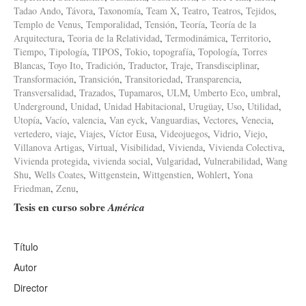
Tadao Ando
,
Távora
,
Taxonomía
,
Team X
,
Teatro
,
Teatros
,
Tejidos
,
Templo de Venus
,
Temporalidad
,
Tensión
,
Teoría
,
Teoría de la
Arquitectura
,
Teoria de la Relatividad
,
Termodinámica
,
Territorio
,
Tiempo
,
Tipología
,
TIPOS
,
Tokio
,
topografía
,
Topología
,
Torres
Blancas
,
Toyo Ito
,
Tradición
,
Traductor
,
Traje
,
Transdisciplinar
,
Transformación
,
Transición
,
Transitoriedad
,
Transparencia
,
Transversalidad
,
Trazados
,
Tupamaros
,
ULM
,
Umberto Eco
,
umbral
,
Underground
,
Unidad
,
Unidad Habitacional
,
Urugüay
,
Uso
,
Utilidad
,
Utopía
,
Vacío
,
valencia
,
Van eyck
,
Vanguardias
,
Vectores
,
Venecia
,
vertedero
,
viaje
,
Viajes
,
Víctor Eusa
,
Videojuegos
,
Vidrio
,
Viejo
,
Villanova Artigas
,
Virtual
,
Visibilidad
,
Vivienda
,
Vivienda Colectiva
,
Vivienda protegida
,
vivienda social
,
Vulgaridad
,
Vulnerabilidad
,
Wang
Shu
,
Wells Coates
,
Wittgenstein
,
Wittgenstien
,
Wohlert
,
Yona
Friedman
,
Zenu
,
Tesis en curso sobre
América
Título
Autor
Director