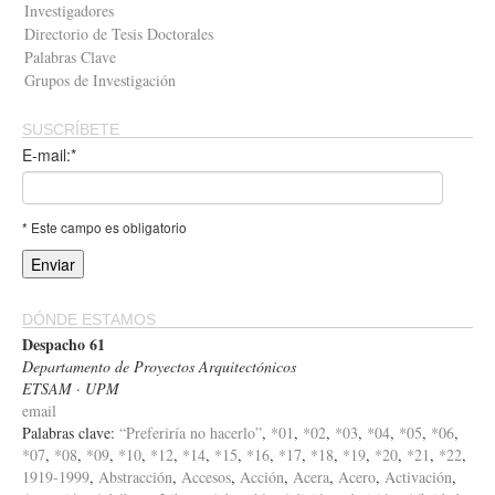
Investigadores
Directorio de Tesis Doctorales
Palabras Clave
Grupos de Investigación
SUSCRÍBETE
E-mail:*
* Este campo es obligatorio
DÓNDE ESTAMOS
Despacho 61
Departamento de Proyectos Arquitectónicos
ETSAM · UPM
email
Palabras clave:
“Preferiría no hacerlo”
,
*01
,
*02
,
*03
,
*04
,
*05
,
*06
,
*07
,
*08
,
*09
,
*10
,
*12
,
*14
,
*15
,
*16
,
*17
,
*18
,
*19
,
*20
,
*21
,
*22
,
1919-1999
,
Abstracción
,
Accesos
,
Acción
,
Acera
,
Acero
,
Activación
,