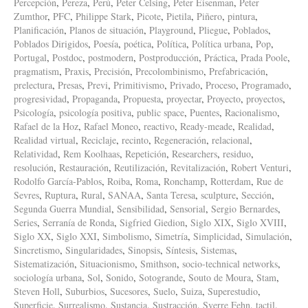
Percepción
,
Pereza
,
Perú
,
Peter Celsing
,
Peter Eisenman
,
Peter
Zumthor
,
PFC
,
Philippe Stark
,
Picote
,
Pietila
,
Piñero
,
pintura
,
Planificación
,
Planos de situación
,
Playground
,
Pliegue
,
Poblados
,
Poblados Dirigidos
,
Poesía
,
poética
,
Política
,
Política urbana
,
Pop
,
Portugal
,
Postdoc
,
postmodern
,
Postproducción
,
Práctica
,
Prada Poole
,
pragmatism
,
Praxis
,
Precisión
,
Precolombinismo
,
Prefabricación
,
prelectura
,
Presas
,
Previ
,
Primitivismo
,
Privado
,
Proceso
,
Programado
,
progresividad
,
Propaganda
,
Propuesta
,
proyectar
,
Proyecto
,
proyectos
,
Psicología
,
psicología positiva
,
public space
,
Puentes
,
Racionalismo
,
Rafael de la Hoz
,
Rafael Moneo
,
reactivo
,
Ready-meade
,
Realidad
,
Realidad virtual
,
Reciclaje
,
recinto
,
Regeneración
,
relacional
,
Relatividad
,
Rem Koolhaas
,
Repetición
,
Researchers
,
residuo
,
resolución
,
Restauración
,
Reutilización
,
Revitalización
,
Robert Venturi
,
Rodolfo García-Pablos
,
Roiba
,
Roma
,
Ronchamp
,
Rotterdam
,
Rue de
Sevres
,
Ruptura
,
Rural
,
SANAA
,
Santa Teresa
,
sculpture
,
Sección
,
Segunda Guerra Mundial
,
Sensibilidad
,
Sensorial
,
Sergio Bernardes
,
Series
,
Serranía de Ronda
,
Sigfried Giedion
,
Siglo XIX
,
Siglo XVIII
,
Siglo XX
,
Siglo XXI
,
Simbolismo
,
Simetría
,
Simplicidad
,
Simulación
,
Sincretismo
,
Singularidades
,
Sinopsis
,
Síntesis
,
Sistemas
,
Sistematización
,
Situacionismo
,
Smithson
,
socio-technical networks
,
sociología urbana
,
Sol
,
Sonido
,
Sotogrande
,
Souto de Moura
,
Stam
,
Steven Holl
,
Suburbios
,
Sucesores
,
Suelo
,
Suiza
,
Superestudio
,
Superficie
,
Surrealismo
,
Sustancia
,
Sustracción
,
Sverre Fehn
,
tactil
,