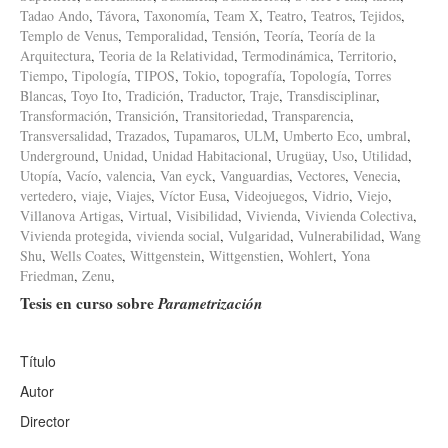
Tadao Ando
,
Távora
,
Taxonomía
,
Team X
,
Teatro
,
Teatros
,
Tejidos
,
Templo de Venus
,
Temporalidad
,
Tensión
,
Teoría
,
Teoría de la
Arquitectura
,
Teoria de la Relatividad
,
Termodinámica
,
Territorio
,
Tiempo
,
Tipología
,
TIPOS
,
Tokio
,
topografía
,
Topología
,
Torres
Blancas
,
Toyo Ito
,
Tradición
,
Traductor
,
Traje
,
Transdisciplinar
,
Transformación
,
Transición
,
Transitoriedad
,
Transparencia
,
Transversalidad
,
Trazados
,
Tupamaros
,
ULM
,
Umberto Eco
,
umbral
,
Underground
,
Unidad
,
Unidad Habitacional
,
Urugüay
,
Uso
,
Utilidad
,
Utopía
,
Vacío
,
valencia
,
Van eyck
,
Vanguardias
,
Vectores
,
Venecia
,
vertedero
,
viaje
,
Viajes
,
Víctor Eusa
,
Videojuegos
,
Vidrio
,
Viejo
,
Villanova Artigas
,
Virtual
,
Visibilidad
,
Vivienda
,
Vivienda Colectiva
,
Vivienda protegida
,
vivienda social
,
Vulgaridad
,
Vulnerabilidad
,
Wang
Shu
,
Wells Coates
,
Wittgenstein
,
Wittgenstien
,
Wohlert
,
Yona
Friedman
,
Zenu
,
Tesis en curso sobre
Parametrización
Título
Autor
Director