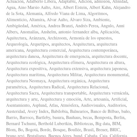
Actuación
,
Adalberto Libera
,
Adaptable
,
Adición
,
admisión
,
Afinidad
,
Agua
,
Aino Marsio Aalto
,
Aire
,
Albert Eistein
,
Albert Kahn
,
Alejandro
de la Sota
,
Alemania
,
Alfredo Viana de Lima
,
Algoritmos
,
Alimenticio
,
Altamira
,
Alvar Aalto
,
Álvaro Siza
,
Ambiente
,
Ambigüedad
,
América
,
Andrea Branzi
,
Andrés Perea
,
Ángulo
,
Anni
Albers
,
Anomalías
,
Anshelm
,
antonio fernandez alba
,
Aplicación
,
Aquitectura
,
Aránzazu
,
Archizoom
,
Armonía de los opuestos
,
Arqueología
,
Arquetipos
,
arquitectos
,
Arquitectura
,
arquitectura
americana
,
Arquitectura comercial
,
Arquitectura contemporánea
,
arquitectura danesa
,
Arquitectura de emergencia
,
arquitectura docente
,
Arquitectura ecológica
,
Arquitectura efímera
,
Arquitectura en altura
,
Arquitectura expositiva
,
Arquitectura extensiva
,
arquitectura japonesa
,
Arquitectura marítima
,
Arquitectura Militar
,
Arquitectura monumental
,
Arquitectura Neomaya
,
Arquitectura orgánica
,
Arquitectura
paramétrica
,
Arquitectura Radical
,
Arquitectura Relacional
,
Arquitectura Sacra
,
Arquitectura transportable
,
Arquitectura vernácula
,
arquitectura y arte
,
Arquitectura y emoción
,
Arte
,
artesanía
,
Artificial
,
Asentamiento
,
Asplund
,
Atlas
,
Atmósfera
,
Audiovisuales
,
Auditorios
,
Austeridad
,
Avery Index
,
Babilobia
,
Balnearios
,
Banco de Bilbao
,
baño
,
Barrio
,
Barroco
,
Bartleby
,
basura
,
Bauhaus
,
becas
,
Bemposta
,
Berlin
,
Bernard Tschumi
,
Berthold Lubertkin
,
Bibliotecas
,
Big data
,
BIM
,
Blom
,
Bo
,
Bogotá
,
Borde
,
Bosque
,
Boullée
,
Brasil
,
Breuer
,
BRIC
,
bruno zevi
,
Brutalismo
,
Buenos Aires
,
bund
,
Cabaña
,
Caja
,
California
,