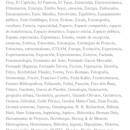
Gray
,
El Capricho
,
El Panteón
,
El Taray
,
Elasticidad
,
Electrocerámica
,
Eliminación
,
Emergía
,
Emilio Soyer
,
emoción
,
Energía
,
Enfoscados
,
Enraizamiento
,
Enric Miralles
,
Envolvente
,
Equilibrio
,
Equipamiento
público
,
Ernö Goldfinger
,
Error
,
Erskine
,
Escala
,
Escenografía
,
escultura
,
Esencia
,
espacialidad
,
Espacio
,
Espacio compartido
,
espacio
de transferencia
,
Espacio doméstico
,
Espacio estelar
,
Espacio público
,
España
,
espectáculo
,
Espontáneo
,
Estadio
,
estado de excepción
,
estancias
,
Estética
,
Estocolmo
,
Estrategias
,
Estrategias de Proyecto
,
Estructura
,
estructuralismo
,
ETSAM
,
Europa
,
Evolución
,
Experiencia
,
Experimentación
,
Exposición
,
Expresionismo
,
Exterior
,
Fachada
,
Fenomenología
,
Fernández del Amo
,
Fernando García Mercadal
,
Fernando Higueras
,
Fernando Távora
,
Ficción
,
Figuración
,
filosofía
,
Filtro
,
flexibilidad
,
Fluidez
,
Forma
,
Foro Romano
,
Fotografía
,
fotomontaje
,
Foyers
,
Francisco Coello
,
Frida Kahlo
,
Friedrichstrasse
,
Fuentes Bibliográficas
,
Fullaondo
,
Fuller
,
Función
,
Fura dels Baus
,
Futuro
,
Garabato
,
García de Paredes
,
Genealogía
,
Generación
,
geografía urbana
,
Geometría
,
geometry
,
Gerardo Olivares
,
Geriátricos
,
Gestión
,
Gibraltar
,
Golfo Pérsico
,
Gordon Matta-Clark
,
Gran Escala
,
Ground-notations
,
Guerras
,
Gunnløgsson
,
H. H. Richardson
,
Hábitat
,
Haití
,
Hans Scharoun
,
happening
,
háptico
,
Helicoides
,
Herman Daly
,
Herramientas de Proyecto
,
Hertzberger
,
Herzog & de Meuron
,
Heterogéneos
,
Heterónimos
,
Híbridos
,
higiene
,
Hiperplano
,
Historia
,
Historiografía
,
Hormigón
,
HOTEL
,
Hoteles
,
Huella
,
Humor
,
iam
,