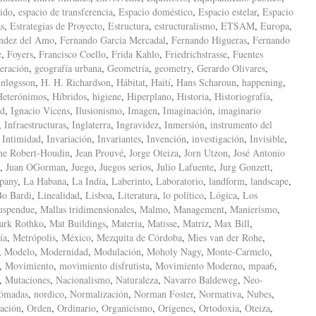
ido
,
espacio de transferencia
,
Espacio doméstico
,
Espacio estelar
,
Espacio
as
,
Estrategias de Proyecto
,
Estructura
,
estructuralismo
,
ETSAM
,
Europa
,
ndez del Amo
,
Fernando García Mercadal
,
Fernando Higueras
,
Fernando
e
,
Foyers
,
Francisco Coello
,
Frida Kahlo
,
Friedrichstrasse
,
Fuentes
eración
,
geografía urbana
,
Geometría
,
geometry
,
Gerardo Olivares
,
nløgsson
,
H. H. Richardson
,
Hábitat
,
Haití
,
Hans Scharoun
,
happening
,
Heterónimos
,
Híbridos
,
higiene
,
Hiperplano
,
Historia
,
Historiografía
,
ad
,
Ignacio Vicens
,
Ilusionismo
,
Imagen
,
Imaginación
,
imaginario
,
Infraestructuras
,
Inglaterra
,
Ingravidez
,
Inmersión
,
instrumento del
,
Intimidad
,
Invariación
,
Invariantes
,
Invención
,
investigación
,
Invisible
,
ne Robert-Houdin
,
Jean Prouvé
,
Jorge Oteiza
,
Jorn Utzon
,
José Antonio
,
Juan OGorman
,
Juego
,
Juegos serios
,
Julio Lafuente
,
Jurg Gonzett
,
pany
,
La Habana
,
La India
,
Laberinto
,
Laboratorio
,
landform
,
landscape
,
Bo Bardi
,
Linealidad
,
Lisboa
,
Literatura
,
lo político
,
Lógica
,
Los
uspendue
,
Mallas tridimensionales
,
Malmo
,
Management
,
Manierismo
,
ark Rothko
,
Mat Buildings
,
Materia
,
Matisse
,
Matriz
,
Max Bill
,
ía
,
Metrópolis
,
México
,
Mezquita de Córdoba
,
Mies van der Rohe
,
,
Modelo
,
Modernidad
,
Modulación
,
Moholy Nagy
,
Monte-Carmelo
,
,
Movimiento
,
movimiento disfrutista
,
Movimiento Moderno
,
mpaa6
,
,
Mutaciones
,
Nacionalismo
,
Naturaleza
,
Navarro Baldeweg
,
Neo-
ómadas
,
nordico
,
Normalización
,
Norman Foster
,
Normativa
,
Nubes
,
ación
,
Orden
,
Ordinario
,
Organicismo
,
Orígenes
,
Ortodoxia
,
Oteiza
,