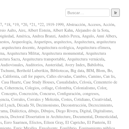
7
,
*18
,
*19
,
*20
,
*21
,
*22
,
1919-1999
,
Abstracción
,
Accesos
,
Acción
,
sio Aalto
,
Aire
,
Albert Eistein
,
Albert Kahn
,
Alejandro de la Sota
,
igüedad
,
América
,
Andrea Branzi
,
Andrés Perea
,
Ángulo
,
Anni Albers
,
uestos
,
Arqueología
,
Arquetipos
,
arquitectos
,
Arquitectura
,
arquitectura
,
arquitectura docente
,
Arquitectura ecológica
,
Arquitectura efímera
,
ima
,
Arquitectura Militar
,
Arquitectura monumental
,
Arquitectura
ectura Sacra
,
Arquitectura transportable
,
Arquitectura vernácula
,
,
Audiovisuales
,
Auditorios
,
Austeridad
,
Avery Index
,
Babilobia
,
 Tschumi
,
Berthold Lubertkin
,
Bibliotecas
,
Big data
,
BIM
,
Blom
,
Bo
,
a
,
California
,
call for papers
,
Calles elevadas
,
Cambio
,
Camino
,
Can lis
,
,
Casa Huarte
,
Case Study Houses
,
Casualidades
,
Celosía
,
Cementerio de
ón
,
Coherencia
,
Colegios
,
collage
,
Colombia
,
Colonialismo
,
Color
,
,
Concepto
,
Concreción
,
Concurso
,
Configuración
,
congresos
,
encia
,
Corrales
,
Corrales y Molezún
,
Costes
,
Cotidiano
,
Creatividad
,
id Lynch
,
Década 50
,
Decimonismo
,
Deconstrucción
,
Decrecimiento
,
rama
,
Dialéctica
,
dibujo
,
Dibujos
,
Diego Rivera
,
Digital
,
Digitalismo
,
encia
,
Doctoral Dissertation in Architecture
,
Documental
,
Domesticidad
,
s
,
Eero Saarinen
,
Efectos
,
Eileen Gray
,
El Capricho
,
El Panteón
,
El
amiento
,
Enric Miralles
,
Envolvente
,
Equilibrio
,
Equipamiento público
,