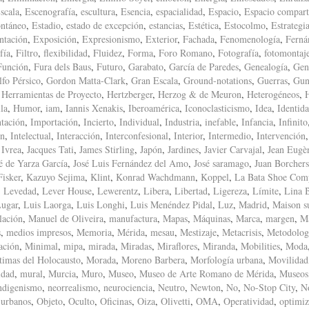
scala
,
Escenografía
,
escultura
,
Esencia
,
espacialidad
,
Espacio
,
Espacio compart
ntáneo
,
Estadio
,
estado de excepción
,
estancias
,
Estética
,
Estocolmo
,
Estrategi
ntación
,
Exposición
,
Expresionismo
,
Exterior
,
Fachada
,
Fenomenología
,
Ferná
fía
,
Filtro
,
flexibilidad
,
Fluidez
,
Forma
,
Foro Romano
,
Fotografía
,
fotomontaj
Función
,
Fura dels Baus
,
Futuro
,
Garabato
,
García de Paredes
,
Genealogía
,
Gen
fo Pérsico
,
Gordon Matta-Clark
,
Gran Escala
,
Ground-notations
,
Guerras
,
Gun
,
Herramientas de Proyecto
,
Hertzberger
,
Herzog & de Meuron
,
Heterogéneos
,
la
,
Humor
,
iam
,
Iannis Xenakis
,
Iberoamérica
,
Iconoclasticismo
,
Idea
,
Identid
tación
,
Importación
,
Incierto
,
Individual
,
Industria
,
inefable
,
Infancia
,
Infinito
ón
,
Intelectual
,
Interacción
,
Interconfesional
,
Interior
,
Intermedio
,
Intervención
,
Ivrea
,
Jacques Tati
,
James Stirling
,
Japón
,
Jardines
,
Javier Carvajal
,
Jean Eugè
é de Yarza García
,
José Luis Fernández del Amo
,
José saramago
,
Juan Borchers
isker
,
Kazuyo Sejima
,
Klint
,
Konrad Wachdmann
,
Koppel
,
La Bata Shoe Com
,
Levedad
,
Lever House
,
Lewerentz
,
Libera
,
Libertad
,
Ligereza
,
Límite
,
Lina 
ugar
,
Luis Laorga
,
Luis Longhi
,
Luis Menéndez Pidal
,
Luz
,
Madrid
,
Maison s
lación
,
Manuel de Oliveira
,
manufactura
,
Mapas
,
Máquinas
,
Marca
,
margen
,
M
s
,
medios impresos
,
Memoria
,
Mérida
,
mesau
,
Mestizaje
,
Metacrisis
,
Metodolog
ación
,
Minimal
,
mipa
,
mirada
,
Miradas
,
Miraflores
,
Miranda
,
Mobilities
,
Moda
timas del Holocausto
,
Morada
,
Moreno Barbera
,
Morfología urbana
,
Movilidad
idad
,
mural
,
Murcia
,
Muro
,
Museo
,
Museo de Arte Romano de Mérida
,
Museos
ndigenismo
,
neorrealismo
,
neurociencia
,
Neutro
,
Newton
,
No
,
No-Stop City
,
N
 urbanos
,
Objeto
,
Oculto
,
Oficinas
,
Oiza
,
Olivetti
,
OMA
,
Operatividad
,
optimiz