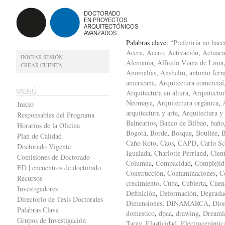
DOCTORADO
EN PROYECTOS
ARQUITECTÓNICOS
AVANZADOS
Palabras clave:
“Preferiría no hace
Acera
,
Acero
,
Activación
,
Actuaci
INICIAR SESIÓN
Alemania
,
Alfredo Viana de Lima
CREAR CUENTA
Anomalías
,
Anshelm
,
antonio fern
americana
,
Arquitectura comercial
MENÚ
Arquitectura en altura
,
Arquitectur
Neomaya
,
Arquitectura orgánica
,
Inicio
arquitectura y arte
,
Arquitectura y
Responsables del Programa
Balnearios
,
Banco de Bilbao
,
baño
Horarios de la Oficina
Bogotá
,
Borde
,
Bosque
,
Boullée
,
B
Plan de Calidad
Caño Roto
,
Caos
,
CAPD
,
Carlo Sc
Doctorado Vigente
Igualada
,
Charlotte Perriand
,
Cient
Comisiones de Doctorado
Columna
,
Compacidad
,
Complejid
ED | encuentros de doctorado
Construcción
,
Contaminaciones
,
C
Recursos
crecimiento
,
Cuba
,
Cubierta
,
Cuen
Investigadores
Definición
,
Deformación
,
Degrada
Directorio de Tesis Doctorales
Dimensiones
,
DINAMARCA
,
Dion
Palabras Clave
domestico
,
dpaa
,
drawing
,
Dreaml
Grupos de Investigación
Taray
,
Elasticidad
,
Electrocerámic