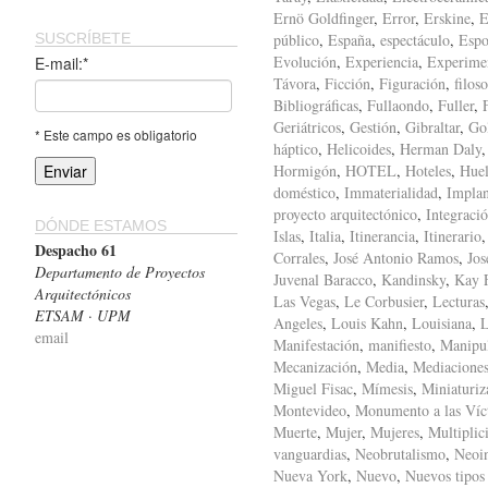
Ernö Goldfinger
,
Error
,
Erskine
,
E
SUSCRÍBETE
público
,
España
,
espectáculo
,
Espo
Evolución
,
Experiencia
,
Experime
E-mail:*
Távora
,
Ficción
,
Figuración
,
filoso
Bibliográficas
,
Fullaondo
,
Fuller
,
Geriátricos
,
Gestión
,
Gibraltar
,
Gol
* Este campo es obligatorio
háptico
,
Helicoides
,
Herman Daly
Hormigón
,
HOTEL
,
Hoteles
,
Huel
doméstico
,
Immaterialidad
,
Implan
proyecto arquitectónico
,
Integraci
DÓNDE ESTAMOS
Islas
,
Italia
,
Itinerancia
,
Itinerario
Despacho 61
Corrales
,
José Antonio Ramos
,
Jos
Departamento de Proyectos
Juvenal Baracco
,
Kandinsky
,
Kay F
Arquitectónicos
Las Vegas
,
Le Corbusier
,
Lecturas
ETSAM · UPM
Angeles
,
Louis Kahn
,
Louisiana
,
L
email
Manifestación
,
manifiesto
,
Manipu
Mecanización
,
Media
,
Mediacione
Miguel Fisac
,
Mímesis
,
Miniaturiz
Montevideo
,
Monumento a las Víc
Muerte
,
Mujer
,
Mujeres
,
Multiplic
vanguardias
,
Neobrutalismo
,
Neoi
Nueva York
,
Nuevo
,
Nuevos tipos