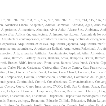
rlo”
,
*01
,
*02
,
*03
,
*04
,
*05
,
*06
,
*07
,
*08
,
*09
,
*10
,
*12
,
*14
,
*15
,
*16
,
*1
ón
,
Adalberto Libera
,
Adaptable
,
Adición
,
admisión
,
Afinidad
,
Agua
,
Aino Mar
,
Algoritmos
,
Alimenticio
,
Altamira
,
Alvar Aalto
,
Álvaro Siza
,
Ambiente
,
Amb
andez alba
,
Aplicación
,
Aquitectura
,
Aránzazu
,
Archizoom
,
Armonía de los op
,
Arquitectura contemporánea
,
arquitectura danesa
,
Arquitectura de emergencia
a expositiva
,
Arquitectura extensiva
,
arquitectura japonesa
,
Arquitectura marít
Arquitectura paramétrica
,
Arquitectura Radical
,
Arquitectura Relacional
,
Arquit
 emoción
,
Arte
,
artesanía
,
Artificial
,
Asentamiento
,
Asplund
,
Atlas
,
Atmósfera
,
Barrio
,
Barroco
,
Bartleby
,
basura
,
Bauhaus
,
becas
,
Bemposta
,
Berlin
,
Bernard
rasil
,
Breuer
,
BRIC
,
bruno zevi
,
Brutalismo
,
Buenos Aires
,
bund
,
Cabaña
,
Caj
arpa
,
Carlos Flores
,
Cartagena
,
Cartografías
,
Casa de Campo
,
Casa Fransworth
ífico
,
Cine
,
Ciudad
,
Claude Parent
,
Cocina
,
Coco Chanel
,
Coderch
,
Codificaci
ad
,
Composición
,
Común
,
Comunicación
,
Comunidad
,
Comunidad de Holguín
ontingencia
,
Continuidad
,
Control
,
Conurbaciones
,
Convencionalismo
,
Converg
ca
,
Cuerpo
,
Cueva
,
Curro Inza
,
cursos
,
CV500
,
Dalí
,
Dan Graham
,
Danza
,
Dav
ción
,
Delgadez
,
Densidad
,
Desaprender
,
Desecho
,
Destrucción
,
Deterioro
,
Diag
isíaco
,
Discontinuidad
,
Disolución
,
Dispersión
,
Dispositivos tecnológicos
,
Doc
ands
,
Eames
,
ecology.
,
Economía
,
Eduardo Chillida
,
Educación
,
Edwin Lutyen
a
,
Eliminación
,
Emergía
,
Emilio Soyer
,
emoción
,
Energía
,
Enfoscados
,
Enraiz