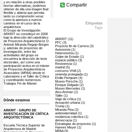
y en relación a otras posibles
Compartir
teorías alternativas, podemos
obtener de ella una imagen final
flexible y abierta que permita
tanto su comprensión veraz
como la apertura a nuevos
Etiquetas
caminos en el curso de la
arquitectura.
Tags
El Grupo de Investigación
ARKRIT se constituyó en 2008
bajo la dirección del catedrático
ARKRIT (11)
de Proyectos Arquitectónicos D.
PFC (3)
Antonio Miranda Regojo-Borges
Proyecto fin de Carrera (3)
y, además de proyectos de
Autonomía (1)
investigación, entre las
Heteronomía (1)
actividades del grupo se
Golpe de Estado (1)
encuentra la dirección de tesis
espacio público (3)
doctorales, así como una
Resistencia (1)
participación activa en el máster
madrid (5)
de Proyectos Arquitectónicos
concurso VIVA (2)
Avanzados (MPAA) desde el
vivienda protegiada (1)
Laboratorio y el Taller de Crítica
Emilio Pemjeam (4)
y coordinando numerosos
Museo Porsche (1)
Trabajos Fin de Máster.
Enrique Delgado (2)
Museo Mercedes (1)
Atxu Amman (1)
Taller (1)
Viaje de crítica (1)
Dónde estamos
Actuación urbana (1)
Trump (1)
Miranda Pina (2)
ARKRIT - GRUPO DE
antimodernidad (1)
INVESTIGACIÓN DE CRÍTICA
residencia colectiva (1)
ARQUITECTÓNICA
democracia (1)
Estrategias de proyectos (1)
Escuela Técnica Superior de
Hannes Meyer (1)
Arquitectura de Madrid
MPAA (5)