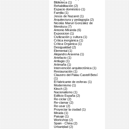
Biblioteca (1)
Rehabilitación (2)
Espacio doméstico (1)
Familia (1)
Jesús de Nazaret (1)
Arquitectura y pedagogía (2)
Nicolás Maruri González de
Mendoza (7)
Antonio Miranda (6)
Exposicion (1)
Civilización y cultura (1)
Crítica inorgánica (1)
Crítica Orgánica (1)
Desigualdad (2)
Elemental (1)
Alejandro Aravena (1)
Artefacto (1)
Artilugio (1)
Artimaña (1)
Intervención arquitectónica (1)
Restauración (1)
Claustro del Palau Castell Betxí
(1)
El fabricante de esferas (1)
Modernismo (1)
Kitsch (2)
Nacionalismo (1)
Edificio España (2)
Re-ciclar (2)
Re-clamar (2)
Re-usar (2)
Proyectar la ciudad (1)
Mirada (1)
Paisaje (1)
Workshop (2)
Spain - China (2)
Urbanidad (2)