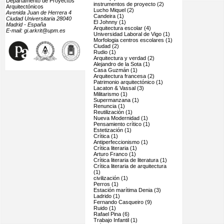
Departamento de Proyectos
instrumentos de proyecto (2)
Arquitectónicos
Lucho Miquel (2)
Avenida Juan de Herrera 4
Candeira (1)
Ciudad Universitaria 28040
El Johnny (1)
Madrid - España
Arquitectura escolar (4)
E-mail: gi.arkrit@upm.es
Universidad Laboral de Vigo (1)
Morfologia centros escolares (1)
Ciudad (2)
Rudio (1)
Arquitectura y verdad (2)
Alejandro de la Sota (1)
Casa Guzmán (1)
Arquitectura francesa (2)
Patrimonio arquitectónico (1)
Lacaton & Vassal (3)
Militarismo (1)
Supermanzana (1)
Renuncia (1)
Reutilización (1)
Nueva Modernidad (1)
Pensamiento crítico (1)
Estetización (1)
Crítica (1)
Antiperfeccionismo (1)
Crítica literaria (1)
Arturo Franco (1)
Crítica literaria de literatura (1)
Crítica literaria de arquitectura
(1)
civilización (1)
Perros (1)
Estación marítima Denia (3)
Ladrido (1)
Fernando Casqueiro (9)
Ruido (1)
Rafael Pina (6)
Trabajo Infantil (1)