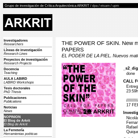
Grupo de investigación de Crítica Arquitectónica ARKRIT /
dpa
/
etsam
/
upm
Investigadores
THE POWER OF SKIN. New mater
Researchers
PAPERS
Líneas de investigación
Research Lines
EL PODER DE LA PIEL. Nuevos mater
Proyectos de investigación
Research Projects
_s2_dig
Docencia
Teaching
done
AULA LABIRD
CALL 
LABIRD Workshops
Entreg
Tesis doctorales
23:59h
PhD Thesis
Publicaciones
///////
Publications
17 FE
Noticias
News
Investi
NOPINION
Nicolá
El Blog de Arkrit
Ferna
El Blog de Arkrit
Rafael
La Ferretería
Quiqu
Herramientas poéticas