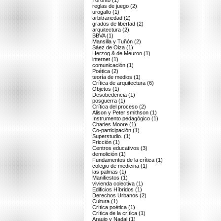
Toronto (1)
reglas de juego (2)
urogallo (1)
arbitrariedad (2)
grados de libertad (2)
arquitectura (2)
BBVA (1)
Mansilla y Tuñón (2)
Sáez de Oiza (1)
Herzog & de Meuron (1)
internet (1)
comunicación (1)
Poética (2)
teoría de medios (1)
Crítica de arquitectura (6)
Objetos (1)
Desobedencia (1)
posguerra (1)
Crítica del proceso (2)
Alison y Peter smithson (1)
Instrumento pedagógico (1)
Charles Moore (1)
Co-participación (1)
Superstudio. (1)
Fricción (1)
Centros educativos (3)
demolición (1)
Fundamentos de la crítica (1)
colegio de medicina (1)
las palmas (1)
Manifiestos (1)
vivienda colectiva (1)
Edificios Híbridos (1)
Derechos Urbanos (2)
Cultura (1)
Crítica poética (1)
Crítica de la crítica (1)
Araujo y Nadal (1)