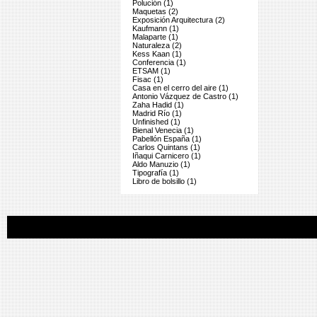
Polución (1)
Maquetas (2)
Exposición Arquitectura (2)
Kaufmann (1)
Malaparte (1)
Naturaleza (2)
Kess Kaan (1)
Conferencia (1)
ETSAM (1)
Fisac (1)
Casa en el cerro del aire (1)
Antonio Vázquez de Castro (1)
Zaha Hadid (1)
Madrid Río (1)
Unfinished (1)
Bienal Venecia (1)
Pabellón España (1)
Carlos Quintans (1)
Iñaqui Carnicero (1)
Aldo Manuzio (1)
Tipografía (1)
Libro de bolsillo (1)