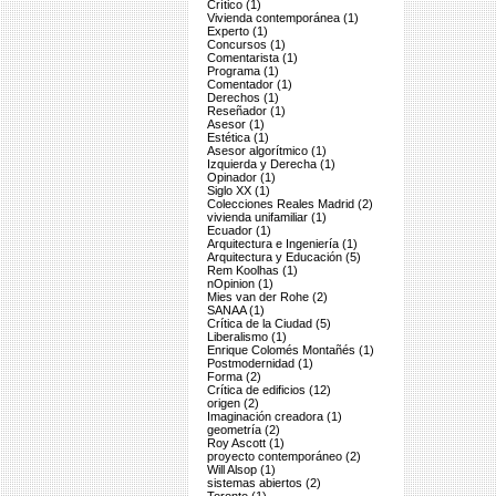
Crítico (1)
Vivienda contemporánea (1)
Experto (1)
Concursos (1)
Comentarista (1)
Programa (1)
Comentador (1)
Derechos (1)
Reseñador (1)
Asesor (1)
Estética (1)
Asesor algorítmico (1)
Izquierda y Derecha (1)
Opinador (1)
Siglo XX (1)
Colecciones Reales Madrid (2)
vivienda unifamiliar (1)
Ecuador (1)
Arquitectura e Ingeniería (1)
Arquitectura y Educación (5)
Rem Koolhas (1)
nOpinion (1)
Mies van der Rohe (2)
SANAA (1)
Crítica de la Ciudad (5)
Liberalismo (1)
Enrique Colomés Montañés (1)
Postmodernidad (1)
Forma (2)
Crítica de edificios (12)
origen (2)
Imaginación creadora (1)
geometría (2)
Roy Ascott (1)
proyecto contemporáneo (2)
Will Alsop (1)
sistemas abiertos (2)