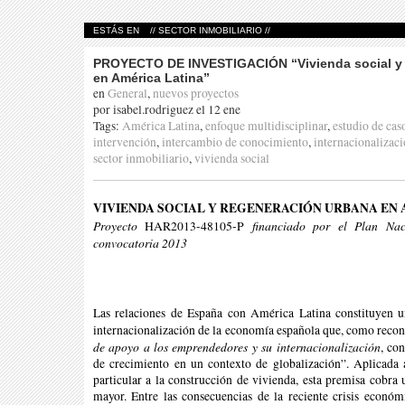
ESTÁS EN //
SECTOR INMOBILIARIO
//
PROYECTO DE INVESTIGACIÓN “Vivienda social y 
en América Latina”
en
General
,
nuevos proyectos
por isabel.rodriguez el 12 ene
Tags:
América Latina
,
enfoque multidisciplinar
,
estudio de cas
intervención
,
intercambio de conocimiento
,
internacionalizac
sector inmobiliario
,
vivienda social
VIVIENDA SOCIAL Y REGENERACIÓN URBANA EN 
Proyecto
financiado por el Plan Nac
HAR2013-48105-P
convocatoria 2013
Las relaciones de España con América Latina constituyen un
internacionalización de la economía española que, como recon
de apoyo a los emprendedores y su internacionalización
, co
de crecimiento en un contexto de globalización”. Aplicada a
particular a la construcción de vivienda, esta premisa cobra
mayor. Entre las consecuencias de la reciente crisis económi