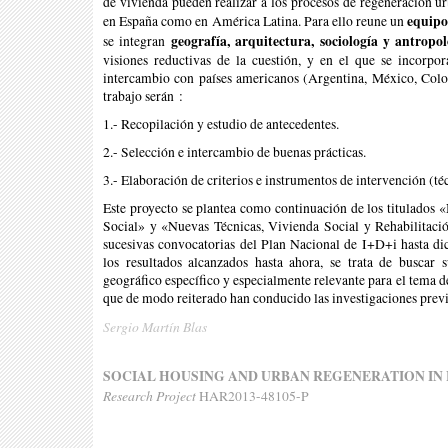
de vivienda pueden realizar a los procesos de regeneración u
equip
en España como en América Latina. Para ello reune un
geografía, arquitectura, sociología y antropo
se integran
visiones reductivas de la cuestión, y en el que se incorpo
intercambio con países americanos (Argentina, México, Col
trabajo serán :
1.- Recopilación y estudio de antecedentes.
2.- Selección e intercambio de buenas prácticas.
3.- Elaboración de criterios e instrumentos de intervención (té
Este proyecto se plantea como continuación de los titulados 
Social» y «Nuevas Técnicas, Vivienda Social y Rehabilitaci
sucesivas convocatorias del Plan Nacional de I+D+i hasta d
los resultados alcanzados hasta ahora, se trata de buscar
geográfico específico y especialmente relevante para el tema d
que de modo reiterado han conducido las investigaciones previ
Sergio Martín Blas
SOCIAL HOUSING AND URBAN REGENERATION IN
Research Project
HAR2013-48105-P