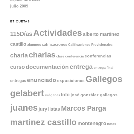
julio 2009
ETIQUETAS
Actividades
115Días
alberto martínez
castillo
calificaciones
alumnos
Calificaciones Provisionales
charlas
charla
conferencias
clase
conferencia
entrega
documentación
curso
entrega final
Gallegos
enunciado
exposiciones
entregas
gelabert
Info
josé gonzález gallegos
imágenes
juanes
Marcos Parga
jury
listas
martinez castillo
montenegro
notas