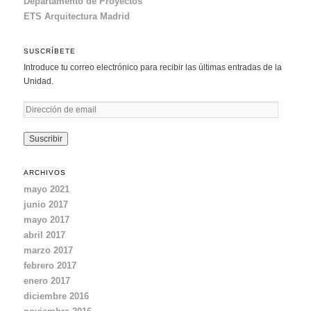
Departamento de Proyectos
ETS Arquitectura Madrid
SUSCRÍBETE
Introduce tu correo electrónico para recibir las últimas entradas de la
Unidad.
D
i
r
e
c
ARCHIVOS
c
mayo 2021
i
junio 2017
ó
mayo 2017
n
d
abril 2017
e
marzo 2017
e
febrero 2017
m
enero 2017
a
diciembre 2016
i