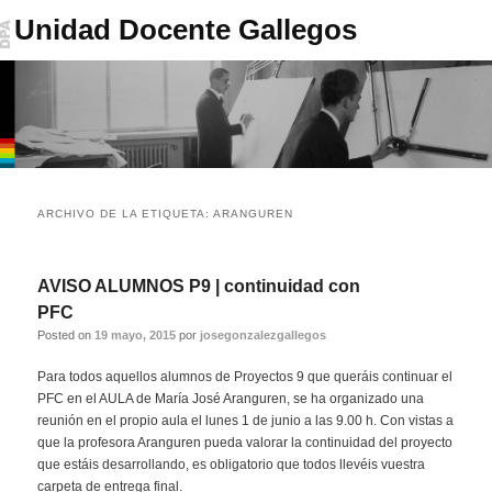
Unidad Docente Gallegos
Menú
Ir
Ir
principal
ARCHIVO DE LA ETIQUETA:
ARANGUREN
al
al
contenido
contenido
AVISO ALUMNOS P9 | continuidad con
PFC
principal
secundario
Posted on
19 mayo, 2015
por
josegonzalezgallegos
Para todos aquellos alumnos de Proyectos 9 que queráis continuar el
PFC en el AULA de María José Aranguren, se ha organizado una
reunión en el propio aula el lunes 1 de junio a las 9.00 h. Con vistas a
que la profesora Aranguren pueda valorar la continuidad del proyecto
que estáis desarrollando, es obligatorio que todos llevéis vuestra
carpeta de entrega final.