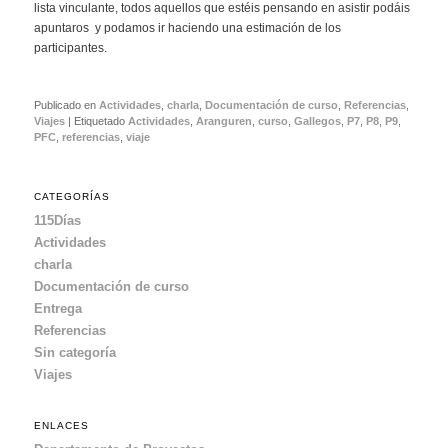
lista vinculante, todos aquellos que estéis pensando en asistir podáis
apuntaros y podamos ir haciendo una estimación de los
participantes.
Publicado en
Actividades
,
charla
,
Documentación de curso
,
Referencias
,
Viajes
|
Etiquetado
Actividades
,
Aranguren
,
curso
,
Gallegos
,
P7
,
P8
,
P9
,
PFC
,
referencias
,
viaje
CATEGORÍAS
115Días
Actividades
charla
Documentación de curso
Entrega
Referencias
Sin categoría
Viajes
ENLACES