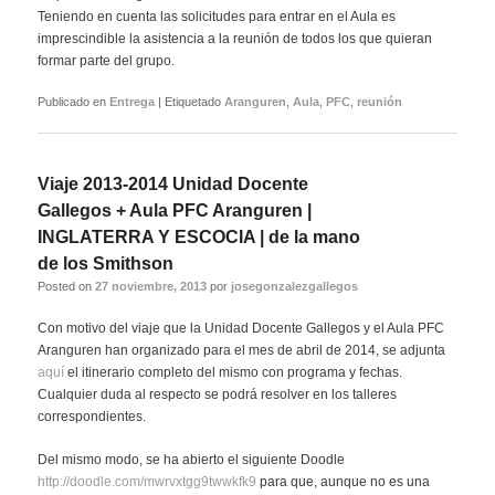
Teniendo en cuenta las solicitudes para entrar en el Aula es
imprescindible la asistencia a la reunión de todos los que quieran
formar parte del grupo.
Publicado en
Entrega
|
Etiquetado
Aranguren
,
Aula
,
PFC
,
reunión
Viaje 2013-2014 Unidad Docente
Gallegos + Aula PFC Aranguren |
INGLATERRA Y ESCOCIA | de la mano
de los Smithson
Posted on
27 noviembre, 2013
por
josegonzalezgallegos
Con motivo del viaje que la Unidad Docente Gallegos y el Aula PFC
Aranguren han organizado para el mes de abril de 2014, se adjunta
aquí
el itinerario completo del mismo con programa y fechas.
Cualquier duda al respecto se podrá resolver en los talleres
correspondientes.
Del mismo modo, se ha abierto el siguiente Doodle
http://doodle.com/mwrvxtgg9twwkfk9
para que, aunque no es una