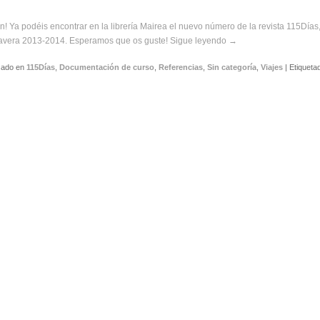
in! Ya podéis encontrar en la librería Mairea el nuevo número de la revista 115Días
avera 2013-2014. Esperamos que os guste!
Sigue leyendo
→
cado en
115Días
,
Documentación de curso
,
Referencias
,
Sin categoría
,
Viajes
|
Etiqueta