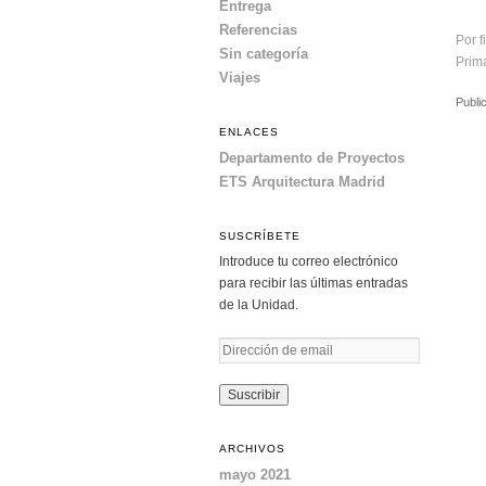
Entrega
Referencias
Por f
Sin categoría
Prim
Viajes
Publi
ENLACES
Departamento de Proyectos
ETS Arquitectura Madrid
SUSCRÍBETE
Introduce tu correo electrónico
para recibir las últimas entradas
de la Unidad.
D
i
r
e
c
ARCHIVOS
c
mayo 2021
i