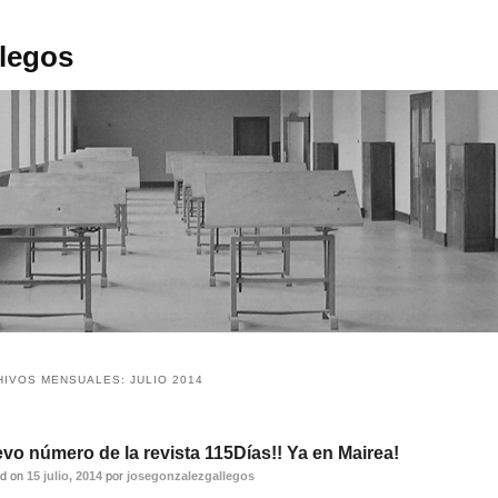
legos
HIVOS MENSUALES:
JULIO 2014
vo número de la revista 115Días!! Ya en Mairea!
ed on
15 julio, 2014
por
josegonzalezgallegos