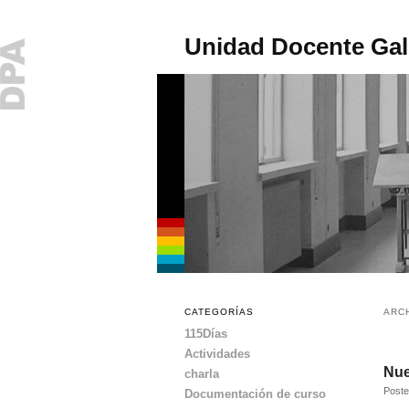
Unidad Docente Gal
Menú
Ir
Ir
principal
CATEGORÍAS
ARC
al
al
115Días
Actividades
contenido
contenido
Nue
charla
Post
Documentación de curso
principal
secundario