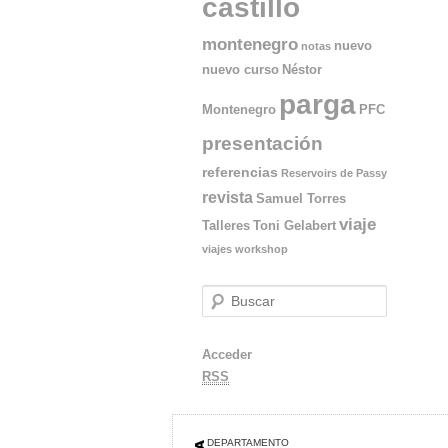
castillo
montenegro
nuevo
notas
nuevo curso
Néstor
parga
Montenegro
PFC
presentación
referencias
Reservoirs de Passy
revista
Samuel Torres
viaje
Talleres
Toni Gelabert
viajes
workshop
B
u
s
Acceder
c
a
RSS
r
DEPARTAMENTO