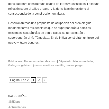
densidad para construir una ciudad de torres y rascacielos. Falta una
reflexión sobre el tejido urbano, y la densificación residencial
consecuencia de la construcción en altura.
Desarrollaremos una propuesta de ocupación del área elegida
mediante torres residenciales que se superpondrán a edificios
existentes, saltarán vías de tren o calles, se aproximarán o
superpondrán al río Támesis,… En definitiva construirán un trozo del
nuevo y futuro Londres.
Publicado en
Documentación de curso
|
Etiquetado
cielo
,
enunciado
,
Gallegos
,
gelabert
,
juanes
,
martinez castillo
,
nuevo
,
parga
Navegador
Página 1 de 2
1
2
»
de
artículos
CATEGORÍAS
115Días
Actividades