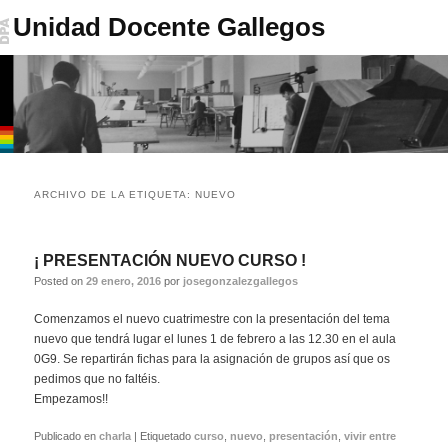
Unidad Docente Gallegos
Menú
Ir
Ir
principal
ARCHIVO DE LA ETIQUETA:
NUEVO
al
al
contenido
contenido
¡ PRESENTACIÓN NUEVO CURSO !
Posted on
29 enero, 2016
por
josegonzalezgallegos
principal
secundario
Comenzamos el nuevo cuatrimestre con la presentación del tema
nuevo que tendrá lugar el lunes 1 de febrero a las 12.30 en el aula
0G9. Se repartirán fichas para la asignación de grupos así que os
pedimos que no faltéis.
Empezamos!!
Publicado en
charla
|
Etiquetado
curso
,
nuevo
,
presentación
,
vivir entre