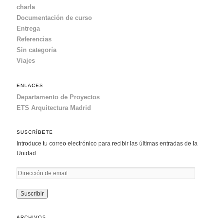
charla
Documentación de curso
Entrega
Referencias
Sin categoría
Viajes
ENLACES
Departamento de Proyectos
ETS Arquitectura Madrid
SUSCRÍBETE
Introduce tu correo electrónico para recibir las últimas entradas de la
Unidad.
D
i
r
e
c
ARCHIVOS