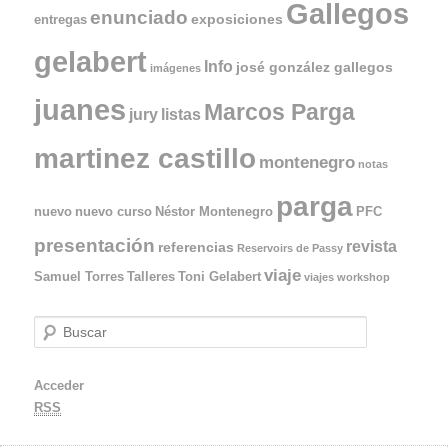
Gallegos
enunciado
exposiciones
entregas
gelabert
Info
josé gonzález gallegos
imágenes
juanes
Marcos Parga
jury
listas
martinez castillo
montenegro
notas
parga
nuevo
nuevo curso
Néstor Montenegro
PFC
presentación
revista
referencias
Reservoirs de Passy
viaje
Samuel Torres
Talleres
Toni Gelabert
viajes
workshop
B
u
s
Acceder
c
a
RSS
r