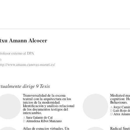
txu Amann Alcocer
rofesor externo al DPA
b
ttp://www.amann-canovas-maruri.es/
tualmente dirige 9 Tesis
Transversalidad de la escena
Mediated mat
teatral con la arquitectura en los
cognition: H
inicios de la modernidad.
Behaviours.
Identificación y análisis relacional
A
Jorge Camin
de los documentos testigos del
D
Luis Rojo d
intercambio.
D
Atxu Amann
A
Sara Galante de Cal
D
Almudena Ribot Manzano
Atlas de espacios virtuales. Un
Radical Spati