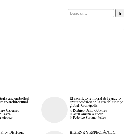
eria and emboiled
El conflicto temporal del espacio
uman-architectural
arquitectónico en la era del tiempo
global. Cronópolis.
ero Gabernet
A
Rodrigo Delso Gutiérrez
e Castro
D
Atxu Amann Alcocer
 Alcocer
D
Federico Soriano Peláez
ality. Dissident
HIGIENE Y ESPECTÁCULO.