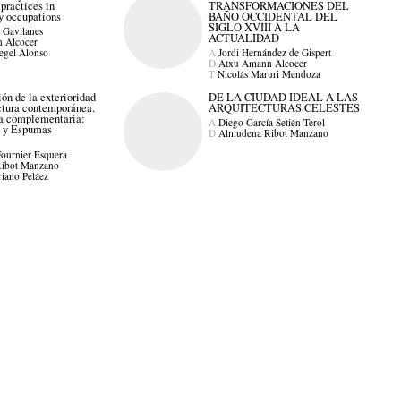
 practices in
TRANSFORMACIONES DEL
y occupations
BAÑO OCCIDENTAL DEL
SIGLO XVIII A LA
 Gavilanes
ACTUALIDAD
 Alcocer
egel Alonso
A
Jordi Hernández de Gispert
D
Atxu Amann Alcocer
T
Nicolás Maruri Mendoza
ón de la exterioridad
DE LA CIUDAD IDEAL A LAS
ectura contemporánea.
ARQUITECTURAS CELESTES
a complementaria:
A
Diego García Setién-Terol
 y Espumas
D
Almudena Ribot Manzano
ournier Esquera
ibot Manzano
riano Peláez