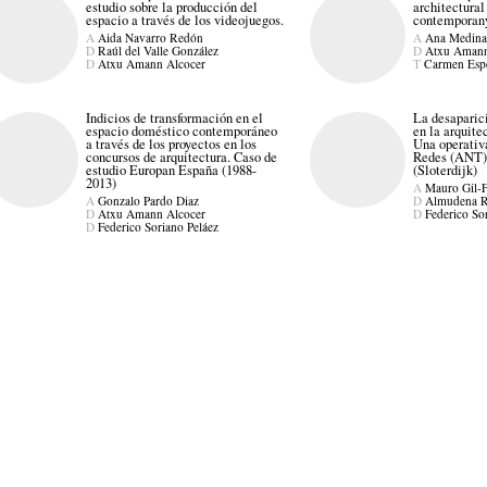
estudio sobre la producción del
architectural
espacio a través de los videojuegos.
contemporan
A
Aida Navarro Redón
A
Ana Medina
D
Raúl del Valle González
D
Atxu Amann
D
Atxu Amann Alcocer
T
Carmen Esp
Indicios de transformación en el
La desaparici
espacio doméstico contemporáneo
en la arquit
a través de los proyectos en los
Una operativ
concursos de arquitectura. Caso de
Redes (ANT)
estudio Europan España (1988-
(Sloterdijk)
2013)
A
Mauro Gil-F
A
Gonzalo Pardo Diaz
D
Almudena R
D
Atxu Amann Alcocer
D
Federico So
D
Federico Soriano Peláez