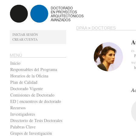
DOCTORADO
EN PROYECTOS
ARQUITECTÓNICOS
AVANZADOS
DPAA
>
DOCTORES
INICIAR SESIÓN
CREAR CUENTA
A
es
MENÚ
P
we
Inicio
h
Responsables del Programa
Horarios de la Oficina
Plan de Calidad
Doctorado Vigente
Ac
Comisiones de Doctorado
ED | encuentros de doctorado
Recursos
Investigadores
Directorio de Tesis Doctorales
Palabras Clave
Grupos de Investigación