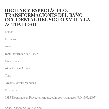
HIGIENE Y ESPECTÁCULO.
TRANSFORMACIONES DEL BAÑO
OCCIDENTAL DEL SIGLO XVIII A LA
ACTUALIDAD
Estado:
En curso
Autor:
Jordi Hernández de Gispert
Director/es:
Atxu Amann Alcocer
Tutor:
Nicolás Maruri Mendoza
Programa:
03E3 Doctorado en Proyectos Arquitectónicos Avanzados (RD 1393/2007)
baño
,
espectáculo
,
higiene