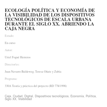
ECOLOGÍA POLÍTICA Y ECONOMÍA DE
LA VISIBILIDAD DE LOS DISPOSITIVOS
TECNOLÓGICOS DE ESCALA URBANA
DURANTE EL SIGLO XX. ABRIENDO LA
CAJA NEGRA
Estado:
En curso
Autor:
Uriel Fogué Herreros
Director/es:
Juan Navarro Baldeweg
,
Teresa Oñate y Zubía
Programa:
330A Teoría y práctica del proyecto (RD 778/1998)
Caja
,
Ciudad
,
Digital
,
Dispositivos tecnológicos
,
Economía
,
Política
,
Siglo XX
,
Visibilidad