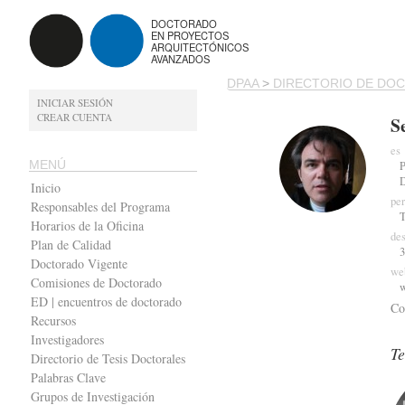
DOCTORADO
EN PROYECTOS
ARQUITECTÓNICOS
AVANZADOS
DPAA
>
DIRECTORIO DE DO
INICIAR SESIÓN
CREAR CUENTA
S
es
MENÚ
P
Inicio
per
Responsables del Programa
T
Horarios de la Oficina
des
Plan de Calidad
3
Doctorado Vigente
we
Comisiones de Doctorado
ED | encuentros de doctorado
Co
Recursos
Investigadores
Te
Directorio de Tesis Doctorales
Palabras Clave
Grupos de Investigación