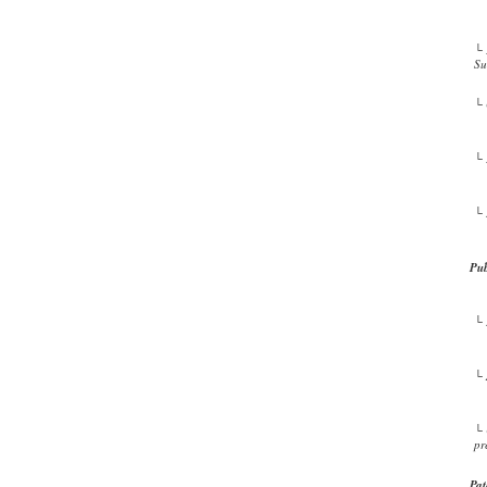
└ 
Su
└ 
└ 
└ 
Pub
└ 
└ 
└ 
pr
Pat