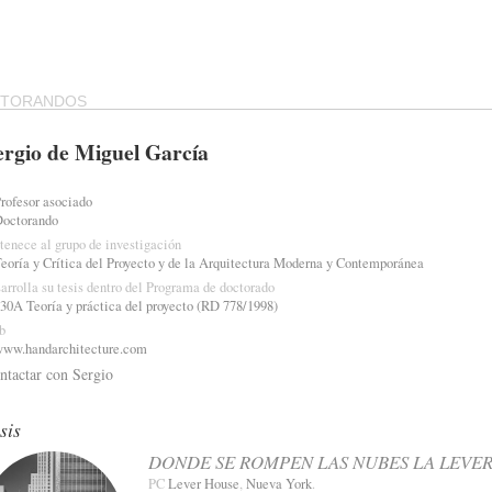
CTORANDOS
ergio de Miguel García
rofesor asociado
Doctorando
tenece al grupo de investigación
eoría y Crítica del Proyecto y de la Arquitectura Moderna y Contemporánea
arrolla su tesis dentro del Programa de doctorado
30A Teoría y práctica del proyecto (RD 778/1998)
b
www.handarchitecture.com
ntactar con Sergio
sis
DONDE SE ROMPEN LAS NUBES LA LEVER
PC
Lever House
,
Nueva York
.