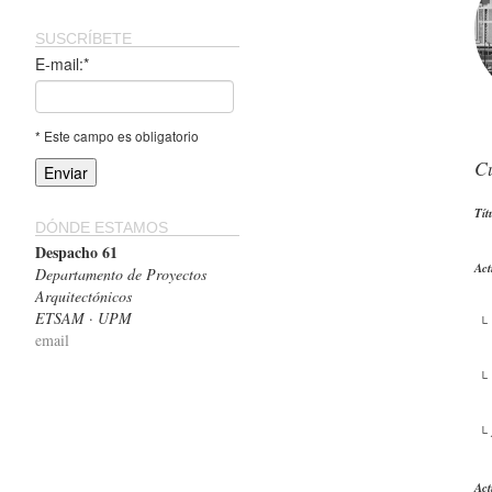
SUSCRÍBETE
E-mail:*
* Este campo es obligatorio
C
Tít
DÓNDE ESTAMOS
Despacho 61
Act
Departamento de Proyectos
Arquitectónicos
ETSAM · UPM
└ 
email
└ 
└ 
Act