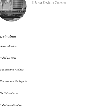
D
Javier Frechilla Camoiras
urrículum
ulos académicos
ividad Docente
Universitaria Reglada
Universitaria No Reglada
No Universitaria
ividad Investigadora