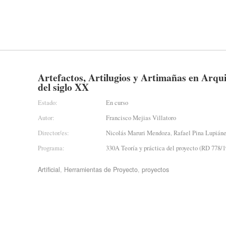
Artefactos, Artilugios y Artimañas en Arqui
del siglo XX
Estado:
En curso
Autor:
Francisco Mejias Villatoro
Director/es:
Nicolás Maruri Mendoza
,
Rafael Pina Lupián
Programa:
330A Teoría y práctica del proyecto (RD 778/1
Artificial
,
Herramientas de Proyecto
,
proyectos